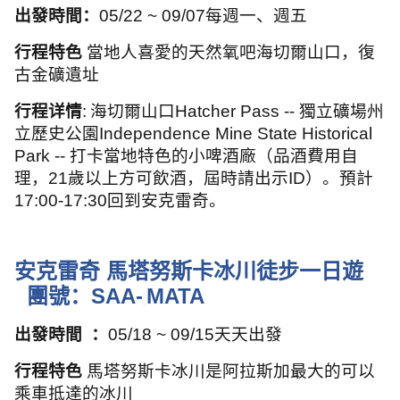
出發時間：
05/22 ~ 09/07
每週一、週五
行程特色
當地人喜愛的天然氧吧海切爾山口，復
古金礦遺址
行程详情
:
海切爾山口
Hatcher Pass --
獨立礦場州
立歷史公園
Independence Mine State Historical
Park --
打卡當地特色的小啤酒廠（品酒費用自
理，
21
歲以上方可飲酒，屆時請出示
ID
）。預計
17:00-17:30
回到安克雷奇。
安克雷奇 馬塔努斯卡冰川徒步一日遊
團號：
SAA-
MATA
出發時間
：
05/18 ~ 09/15
天天出發
行程特色
馬塔努斯卡冰川是阿拉斯加最大的可以
乘車抵達的冰川