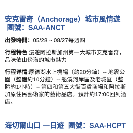
安克雷奇（
Anchorage
）城市風情遊
團號：
SAA-ANCT
出發時間：
05/28 ~ 08/27
每週四
行程特色
漫遊阿拉斯加州第一大城市安克雷奇，
品味依山傍海的城市魅力
行程详情
:
厚德湖水上機場（約
20
分鐘）
--
地震公
園（整體約
10
分鐘）
--
船溪河岸區及老城區（整
體約
1
小時）
--
第四和第五大街百貨商場和阿拉斯
加原住民藝術家的藝術品店。預計約
17:00
回到酒
店。
海切爾山口 一日遊
團號：
SAA-HCPT