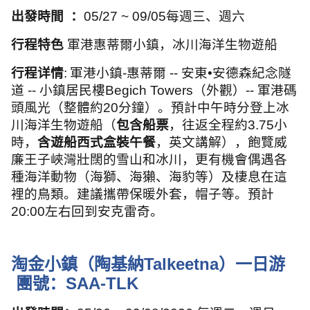
出發時間
：
05/27 ~ 09/05
每週三、週六
行程特色
軍港惠蒂爾小鎮，冰川海洋生物遊船
行程详情
:
軍港小鎮
-
惠蒂爾
--
安東•安德森紀念隧
道
--
小鎮居民樓
Begich Towers
（外觀）
--
軍港碼
頭風光（整體約
20
分鐘）。預計中午時分登上冰
川海洋生物遊船（
包含船票
，往返全程約
3.75
小
時，
含遊船西式盒裝午餐
，英文講解），飽覽威
廉王子峽灣壯闊的雪山和冰川，更有機會偶遇各
種海洋動物（海獅、海獺、海豹等）及棲息在這
裡的鳥類。建議攜帶保暖外套，帽子等。預計
20:00
左右回到安克雷奇。
淘金小鎮（陶基納
Talkeetna
）一日游
團號：
SAA-TLK