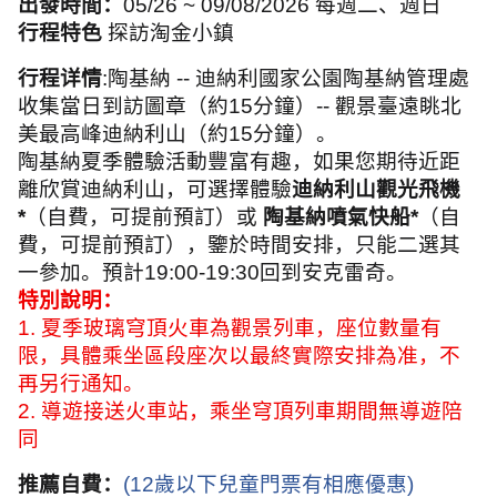
出發時間：
05/26 ~ 09/08/2026
每週二、週日
行程特色
探訪淘金小鎮
行程详情
:
陶基納
--
迪納利國家公園陶基納管理處
收集當日到訪圖章（約
15
分鐘）
--
觀景臺遠眺北
美最高峰迪納利山（約
15
分鐘）。
陶基納夏季體驗活動豐富有趣，如果您期待近距
離欣賞迪納利山，可選擇體驗
迪納利山觀光飛機
*
（自費，可提前預訂）或
陶基納噴氣快船
*
（自
費，可提前預訂），鑒於時間安排，只能二選其
一參加。預計
19:00-19:30
回到安克雷奇。
特別說明：
1.
夏季玻璃穹頂火車為觀景列車，座位數量有
限，具體乘坐區段座次以最終實際安排為准，不
再另行通知。
2.
導遊接送火車站，乘坐穹頂列車期間無導遊陪
同
推薦自費：
(12
歲以下兒童門票有相應優惠
)