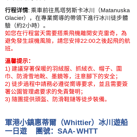
行程详情
:
乘車前往馬塔努斯卡冰川（
Matanuska
Glacier
），在專業嚮導的帶領下進行冰川徒步體
驗（約
2
小時）。
如您在行程當天需要搭乘飛機離開安克雷奇，為
避免發生誤機風險，請您安排
22:00
之後起飛的航
班。
溫馨提示：
1)
建議穿著保暖的羽絨服、抓絨衣、帽子、圍
巾、防滑雪地靴、墨鏡等，注意腳下的安全；
2)
徒步過程中請務必遵從嚮導要求，並且需要簽
署公園管理處要求的免責聲明；
3)
隨團提供頭盔、防滑鞋鏈等徒步裝備。
軍港小鎮惠蒂爾（
Whittier
）冰川遊船
一日遊
團號：
SAA-
WHTT