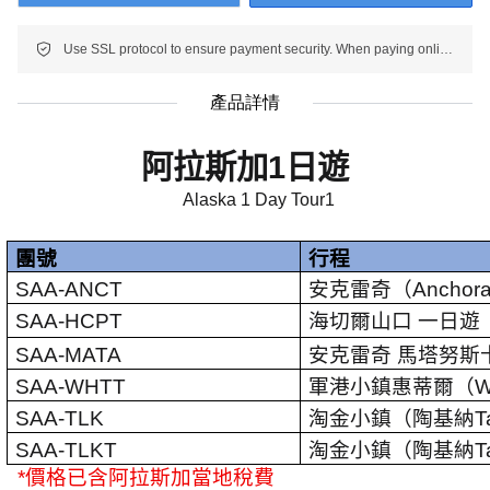
Use SSL protocol to ensure payment security. When paying online, your payment information is protected.
產品詳情
阿拉斯加
1
日遊
Alaska 1 Day Tour1
團號
行程
SAA-ANCT
安克雷奇（
Anchor
SAA-HCPT
海切爾山口 一日遊
SAA-MATA
安克雷奇 馬塔努斯
SAA-WHTT
軍港小鎮惠蒂爾（
W
SAA-TLK
淘金小鎮（陶基納
T
SAA-TLKT
淘金小鎮（陶基納
T
*
價格已含阿拉斯加當地稅費