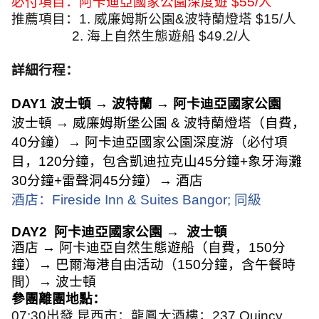
必付項目：阿卡迪亞國家公園深度遊
$55/
人
推薦項目：
1.
威廉姆斯公園
&
波特蘭燈塔
$15/
人
2.
海上自然生態遊船
$49.2/
人
詳細行程：
DAY1
波士頓
→
波特蘭
→
阿卡迪亞國家公園
波士頓
→
威廉姆斯堡公園
&
波特蘭燈塔（自費，
40
分鐘）
→
阿卡迪亞國家公園深度游（必付項
目，
120
分鐘，包含凱迪拉克山
45
分鐘
+
象牙海灘
30
分鐘
+
雷聲洞
45
分鐘）
→
酒店
酒店：
Fireside Inn & Suites Bangor;
同級
DAY2
阿卡迪亞國家公園
→
波士頓
酒店
→
阿卡迪亞自然生態遊船（自費，
150
分
鐘）
→
巴爾海港自由活动（
150
分鐘，含午餐時
間）
→
波士頓
參團離團地點：
07:30
出發 昆西市：龍鳳大酒樓；
237 Quincy