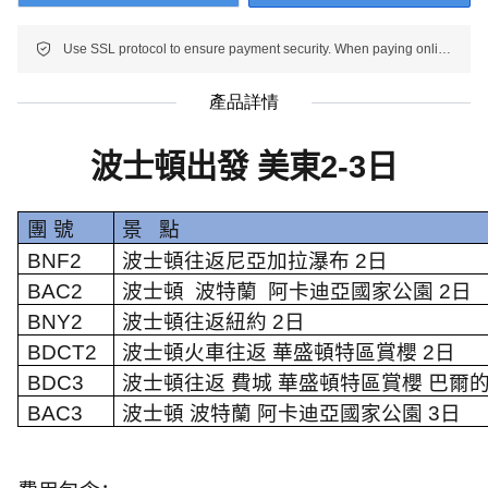
Use SSL protocol to ensure payment security. When paying online, your payment information is protected.
產品詳情
波士頓出發 美東
2-3
日
團 號
景
點
BNF2
波士頓往返尼亞加拉瀑布
2
日
BAC2
波士頓
波特蘭
阿卡迪亞國家公園
2
日
BNY2
波士頓往返紐約
2
日
BDCT2
波士頓火車往返 華盛頓特區賞櫻
2
日
BDC3
波士頓往返 費城 華盛頓特區賞櫻 巴爾
BAC3
波士頓 波特蘭 阿卡迪亞國家公園
3
日