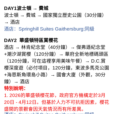
DAY1
波士頓
→
費城
波士頓
→
費城
→
國家獨立歷史公園（
30
分鐘）
→
酒店
酒店：
Springhill Suites Gaithersburg;
同級
DAY2
華盛頓特區賞櫻花
酒店
→
林肯紀念堂（
40
分鐘）
→
傑弗遜紀念堂
+
潮汐湖賞櫻（
120
分鐘）
→
華府全新地標碼頭區
（
120
分鐘，可在這裡享用美味午餐）
→ D.C.
賞
櫻深度遊（必付項目，
120
分鐘，東波多馬克公園
+
海恩斯角環島小路）
→
國會大廈（外觀，
30
分
鐘）
→
酒店
特別說明：
1. 2026
的華盛頓櫻花節，政府官方機構定於
3
月
20
日
- 4
月
12
日。但基於人力不可抗拒因素，櫻花
盛開的景觀會因天氣情況而有所差異。