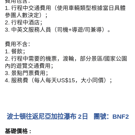
費用包含：
1.
行程中交通費用（使用車輛類型根據當日具體
參團人數決定）；
2.
行程中酒店；
3.
中英文服務人員（司機
+
導遊
/
司兼導）。
費用不含：
1.
餐飲；
2.
行程中需要的機票，渡輪，部分景區
/
國家公園
內的遊覽交通費用；
3.
景點門票費用；
4.
服務費（每人每天
US$15
，大小同價）；
波士頓往返尼亞加拉瀑布
2
日
團號：
BNF2
基礎價格
: