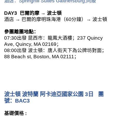
酒店：
Springhill Suites Gaithersburg;
同級
DAY3
巴爾的摩
→
波士頓
酒店
→
巴爾的摩明珠海港（
60
分鐘）
→
波士頓
參團離團地點：
07:30
出發 昆西市：龍鳳大酒樓；
237 Quincy
Ave, Quincy, MA 02169
；
08:00
出發 波士頓：唐人街天下為公牌坊對面；
88 Beach st, Boston, MA 02111
；
波士頓 波特蘭 阿卡迪亞國家公園
3
日
團
號：
BAC3
基礎價格
: