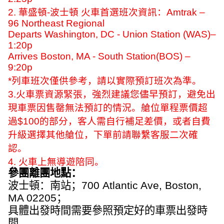
2.
華盛頓
-
波士頓 火車首選班次資訊：
Amtrak –
96 Northeast Regional
Departs Washington, DC - Union Station (WAS)–
1:20p
Arrives Boston, MA - South Station(BOS) –
9:20p
*
列車班次僅供參考，請以實際預訂班次為準。
3.
火車票資源緊張，強烈建議您儘早預訂，避免出
現車票因售罄無法預訂的情況。艙位單程票價超
過
$100
的部分，客人需自行補足差價，或者自費
升級選擇其他艙位，下單前請聯繫客服二次確
認。
4.
火車上無導遊陪同。
參團離團地點：
波士頓：南站；
700 Atlantic Ave, Boston,
MA 02205
；
具體出發時間需要參照預定好的車票出發時
間。