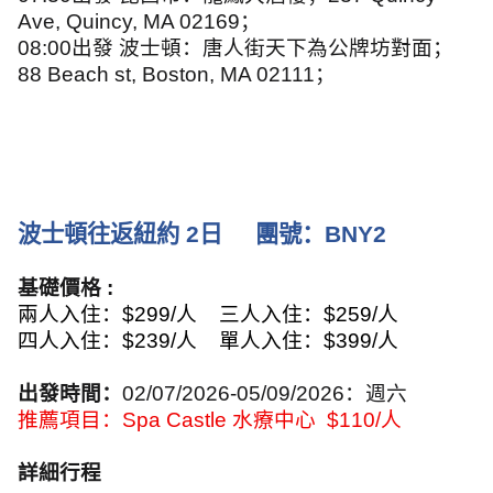
Ave, Quincy, MA 02169
；
08:00
出發 波士頓：唐人街天下為公牌坊對面；
88 Beach st, Boston, MA 02111
；
波士頓往返紐約
2
日
團號：
BNY2
基礎價格
:
兩人入住：
$299/
人
三人入住：
$259/
人
四人入住：
$239/
人
單人入住：
$399/
人
出發時間：
02/07/2026-05/09/2026
：週六
推薦項目：
Spa Castle
水療中心
$110/
人
詳細行程