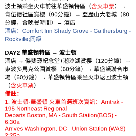
波士頓乘坐火車前往華盛頓特區（
含火車票
）
→
肯伍德社區賞櫻（
90
分鐘）
→
亞歷山大老城（
80
分鐘，含晚餐時間）
→
酒店
酒店：
Comfort Inn Shady Grove - Gaithersburg -
Rockville;
同級
DAY2
華盛頓特區
→
波士頓
酒店
→
傑斐遜紀念堂
+
潮汐湖賞櫻（
120
分鐘）
→
東波多馬克公園賞櫻（
60
分鐘）
→
華盛頓聯合市
場（
60
分鐘）
→
華盛頓特區乘坐火車返回波士頓
（
含火車票
）
備註：
1.
波士頓
-
華盛頓 火車首選班次資訊：
Amtrak -
195 Northeast Regional
Departs Boston, MA - South Station(BOS) -
6:30a
Arrives Washington, DC - Union Station (WAS) -
2:25p