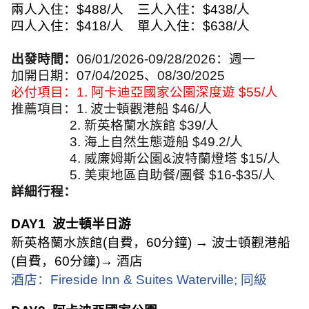
兩人入住：
$488/
人
三人入住：
$438/
人
四人入住：
$418/
人
單人入住：
$638/
人
出發時間：
06/01/2026-09/28/2026
：週一
加開日期：
07/04/2025
、
08/30/2025
必付項目：
1.
阿卡迪亞國家公園深度遊
$55/
人
推薦項目：
1.
波士頓觀港船
$46/
人
2.
新英格蘭水族館
$39/
人
3.
海上自然生態遊船
$49.2/
人
4.
威廉姆斯公園
&
波特蘭燈塔
$15/
人
5.
美東地區自助餐
/
團餐
$16-$35/
人
詳細行程：
DAY1
波士頓半日游
新英格蘭水族館
(
自費，
60
分鐘
) →
波士頓觀港船
(
自費，
60
分鐘
)→
酒店
酒店：
Fireside Inn & Suites Waterville;
同級