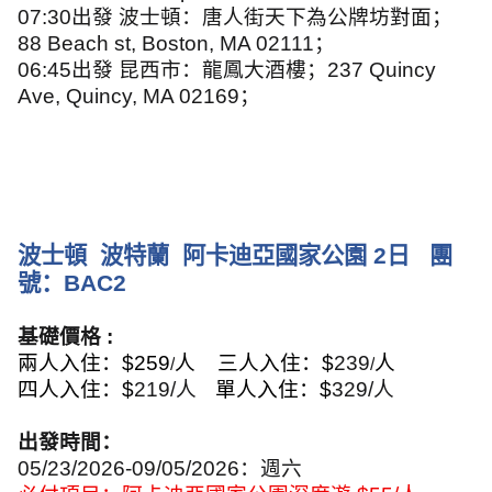
07:30
出發 波士頓：唐人街天下為公牌坊對面；
88 Beach st, Boston, MA 02111
；
06:45
出發 昆西市：龍鳳大酒樓；
237 Quincy
Ave, Quincy, MA 02169
；
波士頓
波特蘭
阿卡迪亞國家公園
2
日
團
號：
BAC2
基礎價格
:
兩人入住：
$259
人
三人入住：
$
239
人
/
/
四人入住：
$
219/
人
單人入住：
$
329
/
人
出發時間：
05/23/2026-09/05/2026
：週六