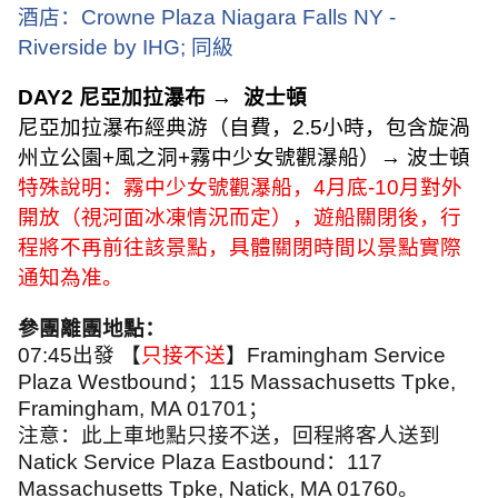
酒店：
Crowne Plaza Niagara Falls NY -
Riverside by IHG;
同級
DAY2
尼亞加拉瀑布
→
波士頓
尼亞加拉瀑布經典游（自費，
2.5
小時，包含旋渦
州立公園
+
風之洞
+
霧中少女號觀瀑船）
→
波士頓
特殊說明：霧中少女號觀瀑船，
4
月底
-10
月對外
開放（視河面冰凍情況而定），遊船關閉後，行
程將不再前往該景點，具體關閉時間以景點實際
通知為准。
參團離團地點：
07:45
出發 【
只接不送
】
Framingham Service
Plaza Westbound
；
115 Massachusetts Tpke,
Framingham, MA 01701
；
注意：此上車地點只接不送，回程將客人送到
Natick Service Plaza Eastbound
：
117
Massachusetts Tpke, Natick, MA 01760
。