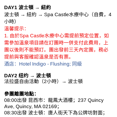
DAY1
波士頓
→
紐約
波士頓
→
紐約
→ Spa Castle
水療中心（自費，
4
小時）
溫馨提示：
1.
由於
Spa Castle
水療中心需提前預定位置，如
需參加溫泉項目請在訂團時一併支付此費用，上
團以後則不能預訂。團出發前三天內定團，務必
提前與客服確認溫泉是否有票。
酒店：
Hotel Indigo - Flushing;
同級
DAY2
纽约
→
波士頓
法拉盛自由活動（
2
小時）
→
波士頓
參團離團地點：
08:00
出發 昆西市：龍鳳大酒樓；
237 Quincy
Ave, Quincy, MA 02169
；
08:30
出發 波士頓：唐人街天下為公牌坊對面；