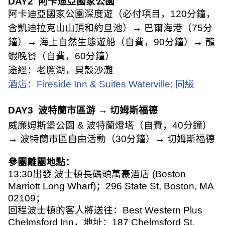
DAY2
阿卡迪亞國家公園
阿卡迪亞國家公園深度遊（必付項目，
120
分鐘，
含凱迪拉克山山頂和約旦池）
→
巴爾海港（
75
分
鐘）
→
海上自然生態遊船（自費，
90
分鐘）
→
龍
蝦晚餐（自費，
60
分鐘）
途經：老鷹湖，貝殼沙灘
酒店：
Fireside Inn & Suites Waterville;
同級
DAY3
波特蘭市區游
→
切姆斯福德
威廉姆斯堡公園
&
波特蘭燈塔（自費，
40
分鐘）
→
波特蘭市區自由活動（
30
分鐘）
→
切姆斯福德
參團離團地點：
13:30
出發 波士頓長碼頭萬豪酒店
(Boston
Marriott Long Wharf)
；
296 State St, Boston, MA
02109
；
回程波士頓的客人將送往：
Best Western Plus
Chelmsford Inn
，地址：
187 Chelmsford St,