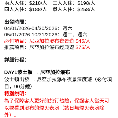
兩人入住：
$218/
人
三人入住：
$198/
人
四人入住：
$188/
人
單人入住：
$258/
人
出發時間：
04/01/2026-04/30/2026
：週六
05/01/2026-10/31/2026
：週二、週六
必付項目：尼亞加拉瀑布夜景遊
$45/
人
推薦項目：尼亞加拉瀑布經典遊
$75/
人
詳細行程：
DAY1
波士頓
→
尼亞加拉瀑布
波士頓出發
→
尼亞加拉瀑布夜景深度遊（必付項
目，
90
分鐘）
特別說明：
為了保障客人更好的旅行體驗，保證客人當天可
以觀看到瀑布的煙火表演（該日無煙火表演除
外）。