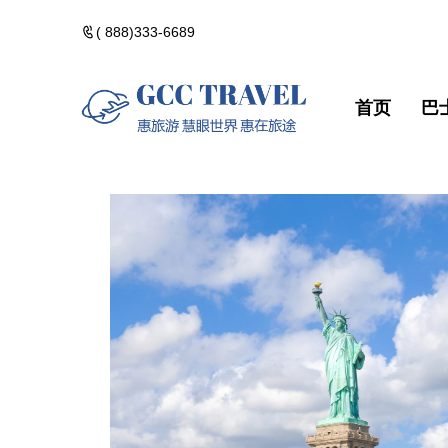
( 888)333-6689
首页
巴
美洲一日遊
郵輪熱門路線
精選門票
包團訂製
美洲一日遊
郵輪熱門路
精選門票
包團訂製
黃石國家公園
河輪熱門路線
精選酒店
黃石國家公
河輪熱門路
精選酒店
加拿大落基山
維京熱門路線(VIK
加拿大落基
維京熱門路線(V
美國西部遊
美國西部遊
美國東部遊
美國東部遊
夏威夷群島・精
夏威夷群島
點擊添加企業
點擊添加
北極光觀測・精
北極光觀測
佛州陽光・美國
佛州陽光・