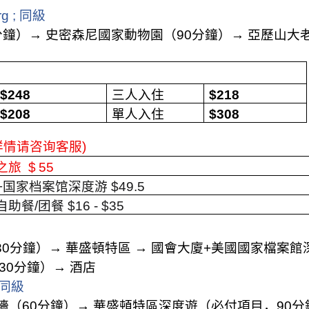
rg ;
同級
分鐘）
→
史密森尼國家動物園（
90
分鐘）
→
亞歷山大
$
248
三人入住
$
218
$
208
單人入住
$
308
详情请咨询客服
)
之旅
$
55
+
国家档案馆深度游
$49.5
自助餐
/
团餐
$16 - $35
30
分鐘）
→
華盛頓特區
→
國會大廈
+
美國國家檔案館
30
分鐘）
→
酒店
同級
墻（
60
分鐘）
→
華盛頓特區深度遊（必付項目，
90
分