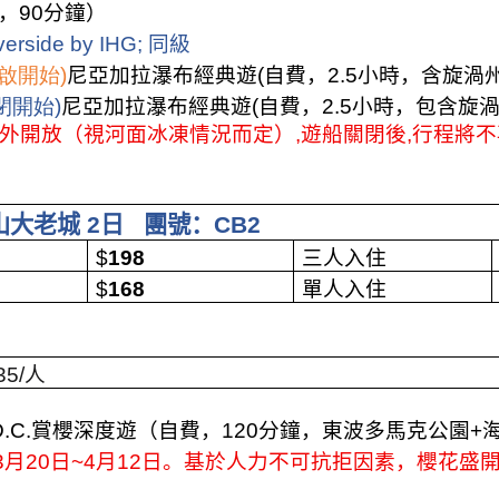
，
90
分鐘）
verside by IHG;
同級
啟開始)
尼亞加拉瀑布經典遊(自費，
2.5
小時，含旋渦
閉開始)
尼亞加拉瀑布經典遊(自費，
2.5
小時，包含旋
外開放（視河面冰凍情況而定）,遊船關閉後
,
行程將不
山大老城
2
日
團號：
CB2
$
198
三人入住
$
168
單人入住
35/
人
.C.
賞櫻深度遊（自費，
120
分鐘，東波多馬克公園
+
3
月
20
日~
4
月
12
日。基於人力不可抗拒因素，櫻花盛