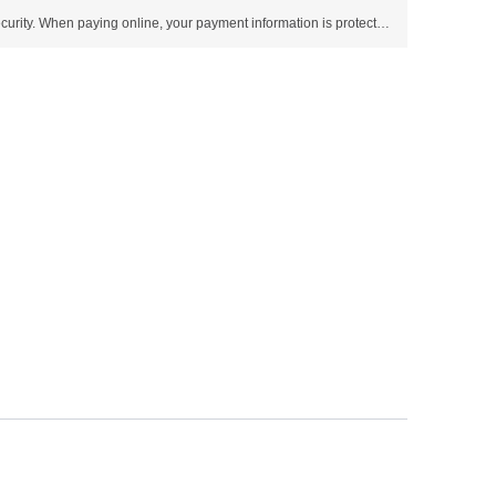
Use SSL protocol to ensure payment security. When paying online, your payment information is protected.