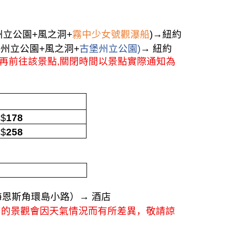
州立公園
+
風之洞
+
霧中少女號觀瀑船
)
→
紐約
渦州立公園
+
風之洞
+
古堡州立公園)
→
紐約
再前往該景點
,
關閉時間以景點實際通知為
$
178
$
258
海恩斯角環島小路）
→
酒店
開的景觀會因天氣情況而有所差異，敬請諒