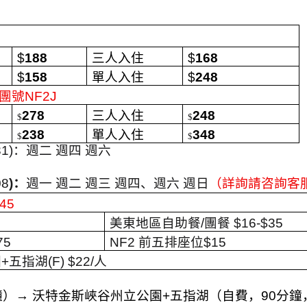
$
188
三人入住
$
168
$
158
單人入住
$
248
團號
NF2J
278
三人入住
248
$
$
238
單人入住
348
$
$
31
)
：
週二 週四 週六
08
)
：
週一 週二 週三 週四、週六 週日
（詳詢請咨詢客
45
美東地區自助餐
/
團餐
$16
-$35
75
NF2
前五排座位
$15
園
+
五指湖
(F) $22/
人
鐘）
→
沃特金斯峽谷州立公園
+
五指湖（自費，
90
分鐘