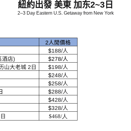
紐約出發 美東 加东
2~3
日
2–3 Day Eastern U.S. Getaway from New York
2
人閒價格
$
188/
人
區酒店
)
$278/
人
亚历山大老城
2
日
$
198/
人
$
248/
人
$
258/
人
日
$
288/
人
$
428/
人
$
328/
人
5日
$
468/人