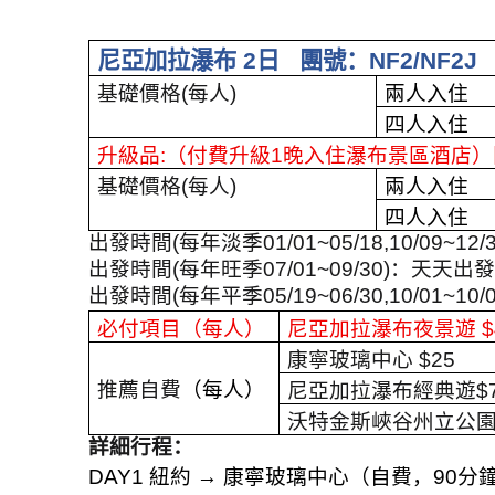
尼亞加拉瀑布
2
日
團號：
NF2/NF2J
基礎價格
(
每人
)
兩人入住
四人入住
升級品
:
（付費升級
1
晚入住瀑布景區酒店）
基礎價格
(
每人
)
兩人入住
四人入住
出發時間
(
每年淡季
01/01~05/18,10/09~12/
出發時間
(
每年旺季
07/01~09/30
)
：
天天出發
出發時間
(
每年平季
05/19~06/30,10/01~10/
必付項目（每人）
尼亞加拉瀑布夜景遊
$
康寧玻璃中心
$25
推薦自費
（每人）
尼亞加拉瀑布經典遊
$
沃特金斯峽谷州立公
詳細行程：
DAY1
紐約
→
康寧玻璃中心（自費，
90
分