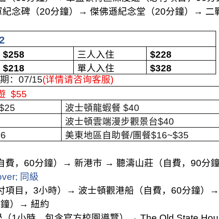
軍紀念碑（
20
分鐘）
→
傑佛遜紀念堂（
20
分鐘）
→
二
2
$
258
三人入住
$
228
$
218
單人入住
$
328
班期：
07/15
(
详情请咨询客服
)
遊
$55
$25
波士頓龍蝦餐
$40
波士頓雲端漫步觀景台
$40
46
美東地區自助餐
/
團餐
$16~$35
自費，
60
分鐘）
→
新港市
→
聽濤山莊（自費，
90
分
over;
同級
付項目，
3
小時）
→
波士頓觀港船（自費，
60
分鐘）
分鐘）
→
紐約
學（
1
小時，包含官方校園導覽）
→ The Old State Ho