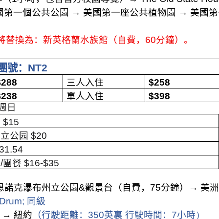
國第一個公共公園
→
美國第一座公共植物園
→
美國第
將替換為：新英格蘭水族館（自費，
60
分鐘）。
團號：
NT2
$
288
三人入住
$
258
$
238
單人入住
$
398
週日
酒
$15
州立公园
$20
31.54
餐
/
團餐
$16-$35
恩諾克瀑布州立公園
&
觀景台（自費，
75
分鐘）
→
美洲
t Drum;
同級
）
→
紐約
（
行駛距離：
350
英裏 行駛時間：
7
小時
）