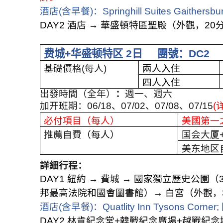
酒店
(
含早餐
)
：
Springhill Suites Gaithersbu
DAY2
酒店
→
華盛頓特區聖殿（外觀，
20
费城
+
华盛顿特区
2
日
團號：
DC2
基礎價格
(
每人
)
兩人入住
四人入住
出發時間（全年）
：
週一、週六
加开班期：
06/18
、
07/02
、
07/08
、
07/15
(
必付項目（每人）
美國第一
推薦自費
（每人）
国会大厦
美东地区
詳細行程：
DAY1
紐約
→
費城
→
國家獨立歷史公園（
邦最高法院和國會圖書館）
→
白宮（外觀，
酒店
(
含早餐
)
：
Quatlity Inn Tysons Corner;
DAY2
林肯紀念堂
+
韓戰紀念廣場
+
越戰紀念