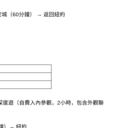
老城（
60
分鐘）
→
返回紐約
深度遊（自費入內參觀，
2
小時，包含外觀聯
鐘）
→
紐約