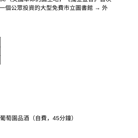
一個公眾投資的大型免費市立圖書館
→
外
葡萄園品酒（自費，
45
分鐘）