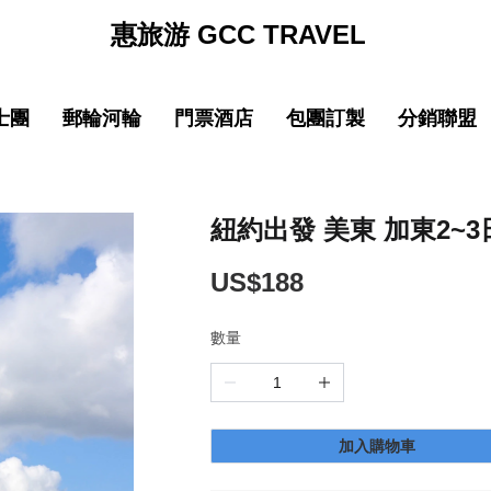
惠旅游 GCC TRAVEL
士團
郵輪河輪
門票酒店
包團訂製
分銷聯盟
促銷
促销
促銷
促
線
品質 中國大陸
中文導遊郵輪路線
品質 中國大陸
中文導遊郵輪路線
巴士团限時優惠
郵輪限時優惠
巴士团限時優惠
郵輪限時優惠
New
New
園
線
品質 亞洲精選
中文導遊河輪路線
品質 亞洲精選
中文導遊河輪路線
惠旅全球甄選
郵輪品牌專區
惠旅全球甄選
郵輪品牌專區
紐約出發 美東 加東2~3
ING)
山
IKING)
超值 亞洲精選
超值 亞洲精選
惠旅甄選火車系列
惠旅甄選火車系列
US$188
奢華 亞洲甄選
奢華 亞洲甄選
英文團 English
英文團 English
數量
New
New
選
・精選
品質 歐洲環線
品質 歐洲環線
輕旅行(美洲)
輕旅行(美洲)
微信
企業微信
點擊添加企業LINE
點擊添加企業LINE
New
New
選
・精選
奢華 歐洲甄選
奢華 歐洲甄選
輕旅行(歐洲)
輕旅行(歐洲)
加入購物車
New
New
城市
美國城市
澳大利亞 新西蘭
澳大利亞 新西蘭
輕旅行(亞洲)
輕旅行(亞洲)