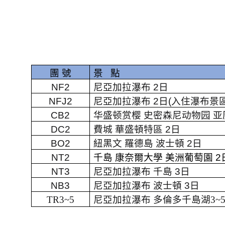
團 號
景
點
NF2
尼亞加拉瀑布
2
日
NFJ2
尼亞加拉瀑布
2
日
(
入住瀑布景
CB2
华盛顿赏樱 史密森尼动物园 
DC2
費城 華盛頓特區
2
日
BO2
紐黑文 羅德島 波士頓
2
日
NT2
千島 康奈爾大學 美洲葡萄園
2
NT3
尼亞加拉瀑布 千島
3
日
NB3
尼亞加拉瀑布 波士頓
3
日
TR3~5
尼亞加拉瀑布 多倫多千島湖3~