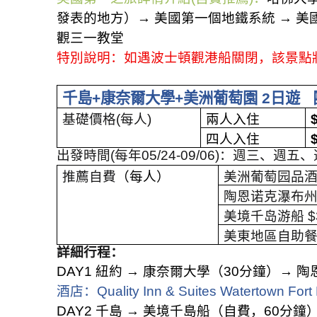
發表的地方）
→
美國第一個地鐵系統
→
美
觀三一教堂
特別說明：如遇波士頓觀港船關閉，該景點
千島
+
康奈爾大學
+
美洲葡萄園
2
日遊
基礎價格
(
每人
)
兩人入住
四人入住
出發時間
(
每年
05/24-09/06)
：週三、週五、
推薦自費
（每人）
美洲葡萄园品
陶恩诺克瀑布
美境千岛游船
$
美東地區自助
詳細行程：
DAY1
紐約
→
康奈爾大學（
30
分鐘）
→
陶
酒店：
Quality Inn & Suites Watertown For
DAY2
千島
→
美境千島船（自費，
60
分鐘