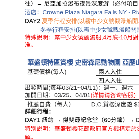
往）
→
尼亞加拉瀑布夜景深度游（必付項目
酒店：
Crowne Plaza Niagara Falls NY - Ri
DAY2
夏季行程安排(以霧中少女號觀瀑船開
冬季行程安排(以霧中少女號觀瀑船關
特殊說明：霧中少女號觀瀑船,
4
月底
-10
月對
准。
華盛頓特區賞櫻 史密森尼動物園 亞歷
基礎價格
(
每人
)
兩人入住
四人入住
出發時間
(
每年
03/21~04/11)
：週一、週六
加開日期：
03/25
、
04/01
(
详情请咨询客服
)
推薦自費（每人）
D.C.
賞櫻深度遊
$
詳細行程：
DAY1
紐約
→
傑斐遜紀念堂（
60
分鐘）
→ D
特別說明：
華盛頓櫻花節政府官方機構定於
解。