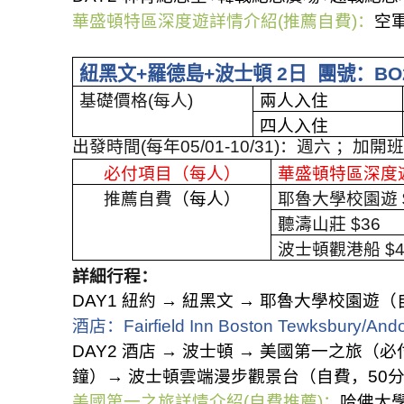
華盛頓特區深度遊詳情介紹
(
推薦自費
)
：
空
紐黑文
+
羅德島
+
波士頓
2
日
團號：
BO
基礎價格
(
每人
)
兩人入住
四人入住
出發時間
(
每年
05/01-10/31)
：週六 ；加開
必付項目（每人）
華盛頓特區深度
推薦自費
（每人）
耶魯大學校園遊
聽濤山莊
$36
波士頓觀港船
$
詳細行程：
DAY1
紐約
→
紐黑文
→
耶魯大學校園遊（
酒店：
Fairfield Inn Boston Tewksbury/And
DAY2
酒店
→
波士頓
→
美國第一之旅（必
鐘）
→
波士頓雲端漫步觀景台（自費，
50
美國第一之旅
詳情介紹
(
自費推薦
)
：
哈佛大