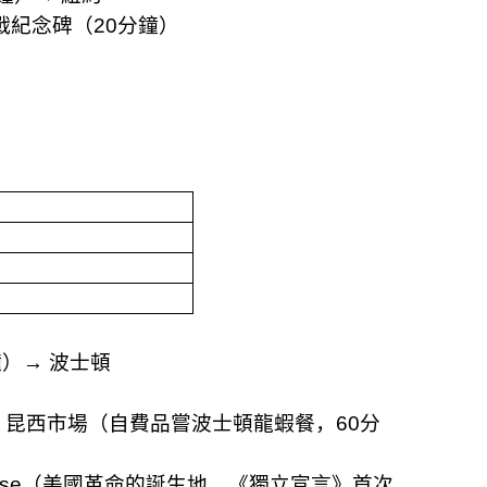
戰紀念碑（
20
分鐘）
鐘）
→
波士頓
→
昆西市場（自費品嘗波士頓龍蝦餐，
60
分
use
（美國革命的誕生地，《獨立宣言》首次