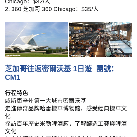
Chicago
：
$32/
人
2. 360
芝加哥
360 Chicago
：
$35/
人
芝加哥往返密爾沃基
1
日遊
團號：
CM1
行程特色
威斯康辛州第一大城市密爾沃基
走進傳奇品牌哈雷機車博物館，感受經典機車文
化
探訪百年歷史米勒啤酒廠，了解釀造工藝與啤酒
文化