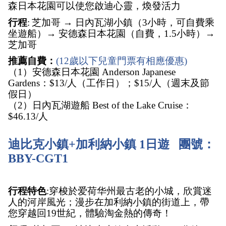
森日本花園可以使您啟迪心靈，煥發活力
行程
:
芝加哥 → 日內瓦湖小鎮（3小時，可自費乘
坐遊船）→ 安德森日本花園（自費，1.5小時）→ 
芝加哥  
推薦自費：
(12歲以下兒童門票有相應優惠)
（1）安德森日本花園 Anderson Japanese 
Gardens：$13/人（工作日）；$15/人（週末及節
假日）
（2）日內瓦湖遊船 Best of the Lake Cruise：
$46.13/人
迪比克小鎮+加利納小鎮 1日遊   團號：
BBY-CGT1
行程特色
:穿梭於爱荷华州最古老的小城，欣賞迷
人的河岸風光；漫步在加利納小鎮的街道上，帶
您穿越回19世紀，體驗淘金熱的傳奇！ 