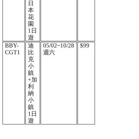
日
本
花
園 
1日
遊 
BBY-
迪
05/02~10/28
$99
CGT1 
比
週六
克
小
鎮
+加
利
納
小
鎮 
1日
遊 