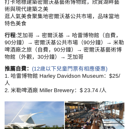
打卡地標建築密爾沃基藝術博物館，欣賞湖畔藝
術與現代建築之美
逛人氣美食聚集地密爾沃基公共市場，品味當地
特色美食
行程
:
芝加哥 → 密爾沃基 → 哈雷博物館（自費，
90
分鐘）→ 密爾沃基公共市場（
90
分鐘）→ 米勒
啤酒廠之旅（自費，
90
分鐘）→ 密爾沃基藝術博
物館（外觀，
30
分鐘）→ 芝加哥
推薦自費：
(12
歲以下兒童門票有相應優惠
)
1.
哈雷博物館
Harley Davidson Museum
：
$25/
人
2.
米勒啤酒廠
Miller Brewery
：
$
23.74 /
人