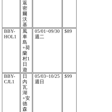
返
密
爾
沃
基 
BBY-
風
05/01~09/30
$89
HOL1 
車
週二 
島
+荷
蘭
村1
日
遊 
BBY-
日
05/03~10/25
$99
CJL1 
內
週日
瓦
湖
+安
德
森