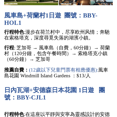
風車島+荷蘭村1日遊  團號：BBY-
HOL1
行程特色
:漫步在荷兰村中，尽享欧州风情；奔馳
在索格塔克，深度尋覓失落的湖濱小鎮。
行程
:
芝加哥 → 風車島（自費，60分鐘）→ 荷蘭
村（120分鐘，包含午餐時間）→ 索格塔克小鎮
（60分鐘）→ 芝加哥 
推薦自費：
(12歲以下兒童門票有相應優惠):
風車
島花園 Windmill Island Gardens ：$13/人
日內瓦湖+安德森日本花園 1日遊   團
號：BBY-CJL1
行程特色
:在這座以平靜與安寧為靈感設計的安德