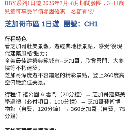
BBY系列1日遊 2026年7月~8月期間參團，3~11歲
兒童可享受半價參團優惠，名額有限! 
芝加哥市區
1
日遊
團號：
CH1
行程特色
看芝加哥壯美景觀，遊經典地標景點，感受“後現
代建築風格”魅力；
全美最佳建築典範城市
--
芝加哥，欣賞雲門、大劇
院等不朽建築；
芝加哥深度遊不容錯過的精彩景點，登上
360
度高
空俯瞰絕佳美景。
行程
:
千禧公園
&
雲門（
20
分鐘）→ 芝加哥建築美
學巡禮（必付項目，
100
分鐘）→ 芝加哥藝術博
物館（自費，
120
分鐘）→
360
芝加哥（自費，
75
分鐘）