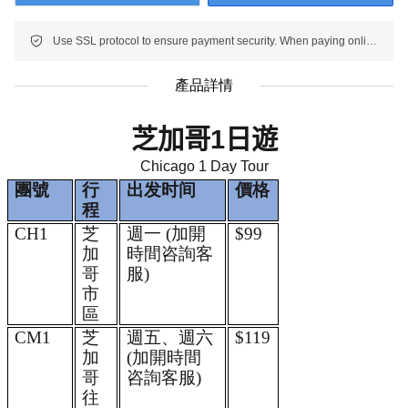
Use SSL protocol to ensure payment security. When paying online, your payment information is protected.
產品詳情
芝加哥
1
日遊
Chicago 1 Day Tour
團號
行
出发时间
價格
程
CH1
芝
週一 (加開
$99
加
時間咨詢客
哥
服)
市
區 
CM1
芝
週五、週六 
$119
加
(加開時間
哥
咨詢客服)
往