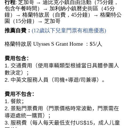
行程
:
芝加哥 → 迪比克小鎮自由活動（75分鐘，
包含午餐時間）→ 加利納小鎮曆史街區（45分
鐘）→ 格蘭特故居（自費，45分鐘）→ 格蘭特公
園（15分鐘）→ 芝加哥   
推薦自費：
(12歲以下兒童門票有相應優惠)
格蘭特故居 Ulysses S Grant Home ：$5/人
費用包含：
1.
交通費用（使用車輛類型根據當日具體參團人
數決定）；
2.
中英文服務人員（司機
+
導遊
/
司兼導）。
費用不包含：
1.
餐飲；
2.
景點門票費用（門票價格時常波動，門票需在
導遊處統一購買）；
3.
服務費（每人每天最低支付
US$15
，成人儿童