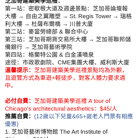
芝加哥建築美學巡禮：
第一站：密歇根大道及週邊景點：芝加哥論壇報
大樓 → 自由之翼雕塑 →
St. Regis Tower
→ 瑞格
利大樓 → 杜薩布爾橋 → 川普大廈
第二站：麥當勞總部
&
聯合中心
第三站：芝加哥期貨交易所大樓 → 芝加哥聯邦儲
備銀行 → 芝加哥藝術學院
第四站：格蘭特公園
&
白金漢噴泉
途徑：市政歌劇院、
CME
集團大樓、威利斯大廈
溫馨提示：
芝加哥建築美學巡禮景點均為外觀，
且遊覽方式為車遊
+
輕徒步，對客人體力要求適
中。
必付自費：
芝加哥建築美學巡禮
A tour of
Chicago's architectural aesthetics
：
$45/
人
推薦自費：
(12
歲以下兒童
&65+
嵗老人門票有相應
優惠
)
1.
芝加哥藝術博物館
The Art Institute of