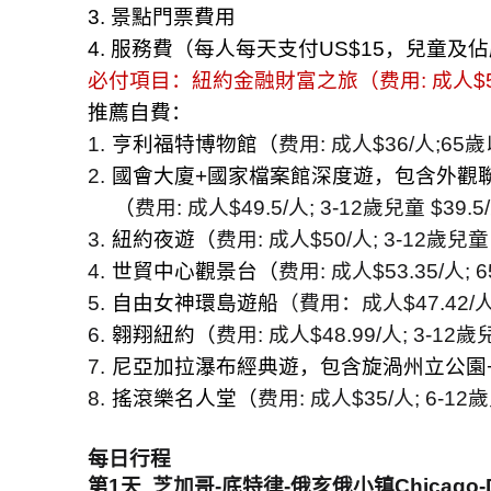
3.
景點門票費用
4.
服務費（每人每天支付
US$15
，兒童及佔
必付項目：紐約金融財富之旅（
费用
:
成人
$
推薦自費：
1.
亨利福特博物館（
费用
:
成人
$36/
人
;65
歲
2.
國會大廈
+
國家檔案館深度遊，包含外觀
（
费用
:
成人
$49.5/
人
; 3-12
歲兒童
$39.5/
3.
紐約夜遊（
费用
:
成人
$50/
人
; 3-12
歲兒童
4.
世貿中心觀景台（
费用
:
成人
$53.35/
人
; 6
5.
自由女神環島遊船
（費用：成人
$47.42/
6.
翱翔紐約（
费用
:
成人
$48.99/
人
; 3-12
歲
7.
尼亞加拉瀑布經典遊，包含旋渦州立公園
8.
搖滾樂名人堂（
费用
:
成人
$35/
人
; 6-12
歲
每日行程
第
1
天
芝加哥
-
底特律
-
俄亥俄小镇
Chicago-D