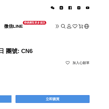
掃碼獲取更多資訊
微信LINE
销
 團號: CN6
加入心願單
立即購買