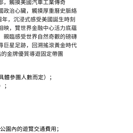
部，觸摸美國汽車工業傳奇
國政治心臟，觸摸厚重曆史脈絡
週年，沉浸式感受美國誕生時刻
相映，覽世界金融中心活力底蘊
，親臨感受世界自然奇觀的磅礴
尋巨星足跡，回溯搖滾黃金時代
出的金牌優質導遊固定帶團
具體參團人數而定）；
）；
公園內的遊覽交通費用；