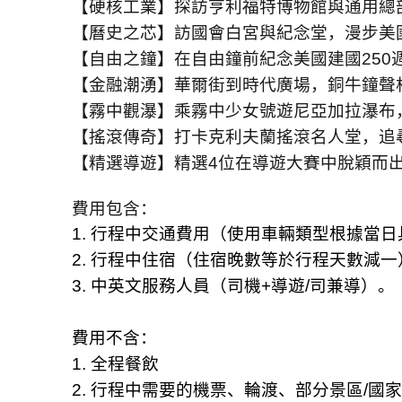
【硬核工業】探訪亨利福特博物館與通用總
【曆史之芯】訪國會白宮與紀念堂，漫步美
【自由之鐘】在自由鐘前紀念美國建國
250
【金融潮湧】華爾街到時代廣場，銅牛鐘聲
【霧中觀瀑】乘霧中少女號遊尼亞加拉瀑布
【搖滾傳奇】打卡克利夫蘭搖滾名人堂，追
【精選導遊】精選
4
位在導遊大賽中脫穎而
費用包含：
1.
行程中交通費用（使用車輛類型根據當日
2.
行程中住宿（住宿晚數等於行程天數減一
3.
中英文服務人員（司機
+
導遊
/
司兼導）。
費用不含：
1.
全程餐飲
2.
行程中需要的機票、輪渡、部分景區
/
國家