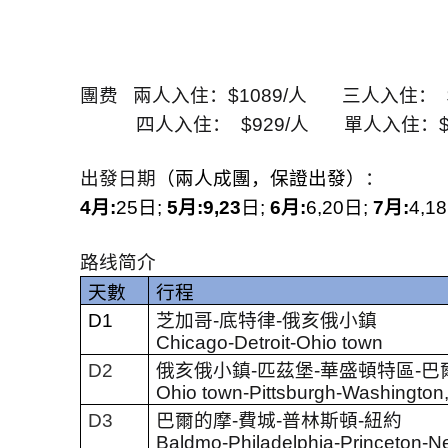
團费
兩人入住：
$1089/
人
三人入住：
四人入住
：
$929/
人
單人入住：
出發日期
（兩人成團，保證出發）
：
4
月
:
25
日
;
5
月
:9,23
日
;
6
月
:
6,20
日
;
7
月
:
4,18
路线简介
天數
行程
D1
芝加哥
-
底特律
-
俄亥俄小鎮
Chicago-Detroit-Ohio town
D2
俄亥俄小鎮
-
匹茲堡
-
華盛頓特區
-
巴
Ohio town-Pittsburgh-Washington
D3
巴爾的摩
-
費城
-
普林斯頓
-
紐約
Baldmo-Philadelphia-Princeton-N