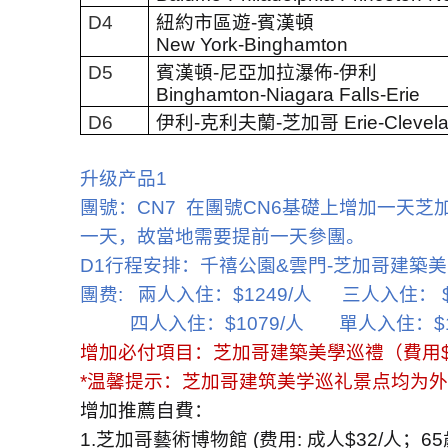
D4
紐約市區遊
-
賓漢頓
New York-Binghamton
D5
賓漢頓
-
尼亞加拉瀑佈
-
伊利
Binghamton-Niagara Falls-Erie
D6
伊利
-
克利夫蘭
-
芝加哥
Erie-Clevel
升级产品
1
團號：
CN7
在團號
CN6
基礎上增加一天芝
一天，故當地需要提前一天參團。
D1
行程安排：千禧公園
&
雲門
-
芝加哥建築美
團费
:
兩人入住：
$1249/
人
三人入住：
$
四人入住：
$1079/
人
單人入住：
$
增加必付項目：芝加哥建築美學巡禮（費用
*
温馨提示：芝加哥建筑美学巡礼景点均为外
增加推薦自費：
1.
芝加哥藝術博物館
(
费用
:
成人
$32/
人；
65