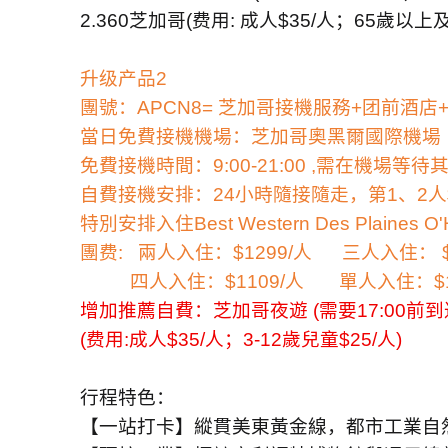
2.360
芝加哥
(
费用
:
成人
$35/
人；
65
歲以上
升级产品
2
團號：
APCN8=
芝加哥接機服務
+
团前酒店
當日免費接機機場：芝加哥奧黑爾國際機場
免費接機時間：
9:00-21:00
,
需在機場等待
自費接機安排：
24
小時隨接隨走，第
1
、
2
人
特別安排入住
Best Western Des Plaines O'
團费
:
兩人入住：
$1299/
人
三人入住：
$
四人入住：
$1109/
人
單人入住：
$
增加推薦自費：芝加哥夜遊
(
需要
17:00
前到
(
费用
:
成人
$35/
人；
3-12
歲兒童
$25/
人
)
行程特色：
【一站打卡】縱貫美東黃金線，都市工業自