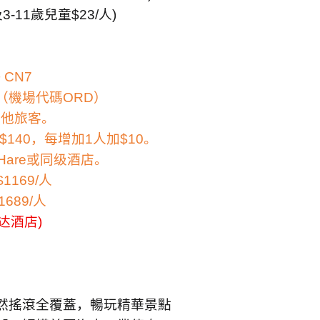
及
3-11
歲兒童
$23/
人
)
+ CN7
（機場代碼
ORD
）
其他旅客。
$140
，每增加
1
人加
$10
。
Hare
或同级酒店。
1169/
人
1689/
人
达酒店
)
然搖滾全覆蓋，暢玩精華景點