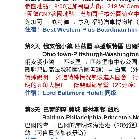
參團地點：
8:00
芝加哥唐人街；
218 W Cerm
*
團號
CN7
參團地點：
芝加哥千禧公園遊客
芝加哥 → 底特律 → 亨利·福特汽車博物館
住宿：
Best Western Plus Boardman Inn 
第
2
天
俄亥俄小鎮
-
匹茲堡
-
華盛頓特區
-
巴爾
Ohio town-Pittsburgh-Washington
俄亥俄小鎮 → 匹茲堡 → 匹茲堡市中心公園
觀聯邦最高法院和國會圖書館）→ 白宮（外
特殊說明： 如遇特殊情況無法進入國會，
明的五角大樓）→ 傑斐遜紀念堂（
20
分鐘）
住宿：
Lord Baltimore Hotel;
同级
第
3
天
巴爾的摩
-
費城
-
普林斯頓
-
紐約
Baldmo-Philadelphia-Princeton-N
巴爾的摩 → 巴爾的摩明珠海港
港（
30
分鐘）
約（可自費參加夜景遊）