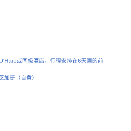
 O'Hare
或同級酒店，行程安排在
6
天團的前
芝加哥（自費）