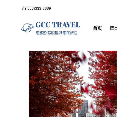
( 888)333-6689
首页
巴
美洲一日遊
郵輪熱門路線
精選門票
包團訂製
美洲一日遊
郵輪熱門路
精選門票
包團訂製
黃石國家公園
河輪熱門路線
精選酒店
黃石國家公
河輪熱門路
精選酒店
加拿大落基山
維京熱門路線(VIK
加拿大落基
維京熱門路線(V
美國西部遊
美國西部遊
美國東部遊
美國東部遊
夏威夷群島・精
夏威夷群島
點擊添加企業
點擊添加
北極光觀測・精
北極光觀測
佛州陽光・美國
佛州陽光・