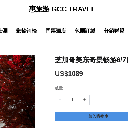
惠旅游 GCC TRAVEL
士團
郵輪河輪
門票酒店
包團訂製
分銷聯盟
促銷
促销
促銷
促
線
品質 中國大陸
中文導遊郵輪路線
品質 中國大陸
中文導遊郵輪路線
巴士团限時優惠
郵輪限時優惠
巴士团限時優惠
郵輪限時優惠
New
New
園
線
品質 亞洲精選
中文導遊河輪路線
品質 亞洲精選
中文導遊河輪路線
惠旅全球甄選
郵輪品牌專區
惠旅全球甄選
郵輪品牌專區
芝加哥美东奇景畅游6/7日
ING)
山
IKING)
超值 亞洲精選
超值 亞洲精選
惠旅甄選火車系列
惠旅甄選火車系列
US$1089
奢華 亞洲甄選
奢華 亞洲甄選
英文團 English
英文團 English
數量
New
New
選
・精選
品質 歐洲環線
品質 歐洲環線
輕旅行(美洲)
輕旅行(美洲)
微信
企業微信
點擊添加企業LINE
點擊添加企業LINE
New
New
選
・精選
奢華 歐洲甄選
奢華 歐洲甄選
輕旅行(歐洲)
輕旅行(歐洲)
加入購物車
New
New
城市
美國城市
澳大利亞 新西蘭
澳大利亞 新西蘭
輕旅行(亞洲)
輕旅行(亞洲)