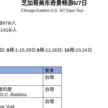
芝加哥美东奇景畅游
6/7
日
Chicago Eastern U.S.
6/7 Days Tour
$979/
人
$1419/
人
日
;
8
月
:
1,15,29
日
;
9
月
:
12,26
日
;
10
月
:
10,24
日
餐食
自理
爾的摩
自理
,D.C.-Baldmo
自理
ew York