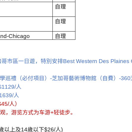
自理
自理
and-Chicago
自理
加哥市區一日遊，特別安排
Best Western Des Plaines
學巡禮（必付項目）
-
芝加哥藝術博物館（自費）
-360
1129/
人
1639/
人
$45/
人）
观，游览方式为车游
+
轻徒步。
歲以上及
14
歲以下
$26/
人
)