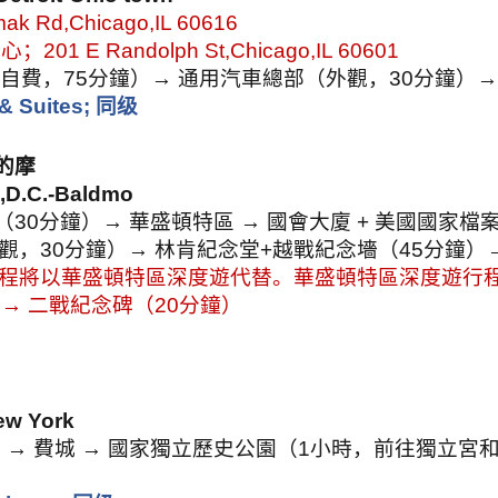
ak Rd,Chicago,IL 60616
中心；
201 E Randolph St,Chicago,IL 60601
（自費，
75
分鐘）→ 通用汽車總部（外觀，
30
分鐘）→
& Suites;
同级
的摩
,D.C.-Baldmo
（
30
分鐘）→ 華盛頓特區 → 國會大廈
+
美國國家檔
觀，
30
分鐘）→ 林肯紀念堂
+
越戰紀念墻（
45
分鐘）
行程將以華盛頓特區深度遊代替。華盛頓特區深度遊行
→ 二戰紀念碑（
20
分鐘）
ew York
→ 費城 → 國家獨立歷史公園（
1
小時，前往獨立宮和