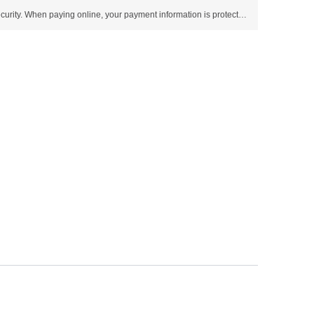
Use SSL protocol to ensure payment security. When paying online, your payment information is protected.