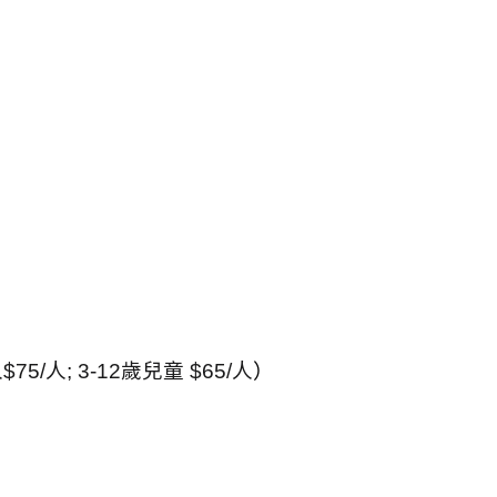
人
$75/
人
; 3-12
歲兒童
$65/
人
）