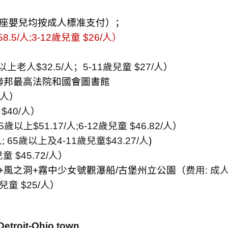
座嬰兒均按成人標准支付）；
58.5/
人
;3-12
歲兒童
$26/
人
）
以上老人
$32.5/
人；
5-11
歲兒童
$27/
人
）
聯邦最高法院和國會圖書館
人
）
$40/
人
）
5
歲以上
$51.17/
人
;6-12
歲兒童
$46.82/
人
）
人
; 65
歲以上及
4-11
歲兒童
$43.27/
人
)
兒童
$45.72/
人
）
+
風之洞
+
霧中少女號觀瀑船
/
古堡州立公園（
费用
:
成
兒童
$25/
人
）
etroit-Ohio town