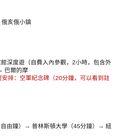
 俄亥俄小鎮
案館深度遊（自費入內參觀，
2
小時，包含外
→ 巴爾的摩
程安排：空軍紀念碑（
20
分鐘，可以看到註
自由鐘）→ 普林斯頓大學（
45
分鐘）→ 紐