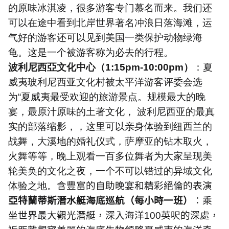
的原味冰淇凌，很多游客专门慕名而来。我们还
可以在途中看到北岸世界著名冲浪日落海滩，运
气好的游客还可以见到美国一类保护动物绿海
龟。这是一个被游客称为必去的行程。
波利尼西亞文化中心（
1:15pm-10:00pm
）
：夏
威夷玻利尼西亚文化村被太平洋游客评委会选
为“夏威夷最受欢迎的旅游景点。规模最大的晚
宴，最原汁原味的土著文化， 波利尼西亚的最真
实的部落缩影，，这里可以亲身体验到纽西兰的
战舞，大溪地的婚礼仪式，萨摩亚的钻木取火，
火舞等等，晚上观看一百多位舞者为大家呈现美
轮美奂的文化之夜，一个不可以错过的异域文化
体验之地。
含豐富的自助晚宴和精彩絕倫的表演
亞特蘭蒂斯潛水艇海底巡航（每小時一班）
：乘
坐世界最大觀光潛艇，深入海洋
100
英呎的深處，