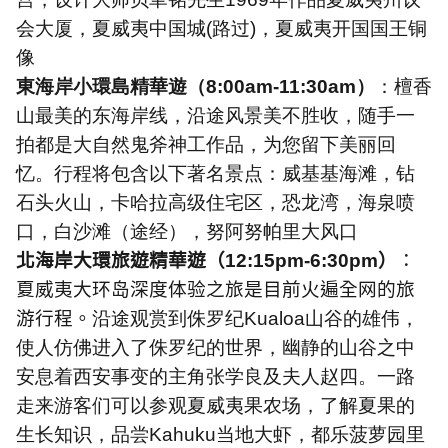
会大厦，夏威夷中国城
(
路过
)
，夏威夷开国国王铜
像
東海岸小環島精華遊（
8:00am-11:30am
）
：檀香
山最美的东海岸线，沿途风景美不胜收，随手一
拍都是大自然鬼斧神工作品，为您留下美丽回
忆。行程将包含以下著名景点：威基基海滩，钻
石头火山，卡哈拉高级住宅区，恐龙湾，海泉喷
口，白沙滩（途经），努阿努帕里大风口
北海岸大環旅遊精華遊（
12:15pm-6:30pm
）
：
夏威夷大环岛深度体验之旅是目前火遍全网的旅
游行程。
沿途观赏到侏罗纪
Kualoa
山谷的雄伟，
使人仿佛进入了侏罗纪的世界，幽静的山谷之中
安息着西安事变的主角张学良及夫人赵四。一路
走来游客们可以参观夏威夷果农场，了解夏果的
生长知识，品尝
Kahuku
当地大虾，都乐菠萝园里