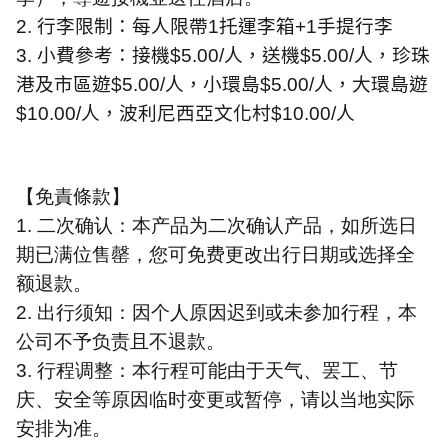
2.
行李限制：每人限帶
1
托運李箱
+1
手提行李
3.
小費參考：接機
$5.00/
人，送機
$5.00/
人，珍珠
港及市區遊
$5.00/
人，小環島
$5.00/
人，大環島遊
$10.00/
人，波利尼西亞文化村
$10.00/
人
【免責條款】
1.
二次确认：本产品为二次确认产品，如所选日
期已满位售罄，您可免费更改出行日期或选择全
额退款。
2.
出行须知：因个人原因迟到或未参加行程，本
公司不予负责且不退款。
3.
行程调整：本行程可能由于天气、罢工、节
庆、安全等原因临时变更或暂停，请以当地实际
安排为准。