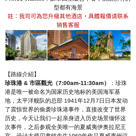
型都有海景
註：我司可為您升級其他酒店，具體報價请联系
销售客服
【路線介紹】
珍珠港
&
市區觀光（
7:00am-11:30am
）
：珍珠
港是唯一被命名为国家历史地标的美国海军基
地，太平洋舰队的总部
1941
年
12
月
7
日日本发动
了震惊世界的偷袭珍珠港事件，直接改变了世界
历史，今天让我们一起亲身进入历史场景缅怀这
次事件，之后参观全美唯一的夏威夷伊奥拉尼王
宫，设计大师贝聿铭先生
1969
年作品夏威夷州议