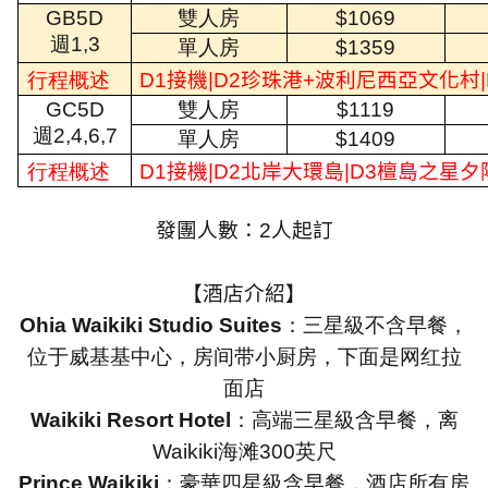
GB5D
雙人房
$1069
週
1,3
單人房
$1359
行程概述
D1
接機
|D2
珍珠港
+
波利尼西亞文化村
GC5D
雙人房
$1119
週
2,4,6,7
單人房
$1409
行程概述
D1
接機
|D2
北岸大環島
|D3
檀島之星夕
發團人數：
2
人起訂
【酒店介紹】
Ohia Waikiki Studio Suites
：三星級不含早餐，
位于威基基中心，房间带小厨房，下面是网红拉
面店
Waikiki Resort Hotel
：高端三星級含早餐，离
Waikiki
海滩
300
英尺
Prince Waikiki
：豪華四星級含早餐，酒店所有房