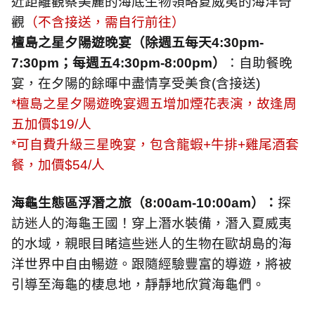
近距離觀察美麗的海底生物領略夏威夷的海洋奇
觀
（不含接送，需自行前往）
檀島之星夕陽遊晚宴（除週五每天
4:30pm-
7:30pm
；每週五
4:30pm-8:00pm
）
：自助餐晚
宴，在夕陽的餘暉中盡情享受美食
(
含接送
)
*
檀島之星夕陽遊晚宴週五增加煙花表演，故逢周
五加價
$19/
人
*
可自費升級三星晚宴，包含龍蝦
+
牛排
+
雞尾酒套
餐，加價
$54/
人
海龜生態區浮潛之旅（
8:00am-10:00am
）：
探
訪迷人的海龜王國！穿上潛水裝備，潛入夏威夷
的水域，親眼目睹這些迷人的生物在歐胡島的海
洋世界中自由暢遊。跟隨經驗豐富的導遊，將被
引導至海龜的棲息地，靜靜地欣賞海龜們。