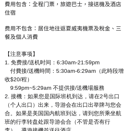
費用包含：全程门票，旅遊巴士，接送機及酒店
住宿
费用不包含：居住地往返夏威夷機票及稅金、三
餐及個人消費
【注意事项】
1.
免费接
/
送机时间：
6:30am-21:59pm
付費接
/
送機時間：
5:30am-6:29am
（此時段增
收
$20/
程）
9:59pm~5:29am
不提供接
/
送機場服務
2.
接機：如果您是国际班机到达，请在
2
号出口
（个人出口）出来，导游会在出口出举牌与您会
合。如果是美国国内航班到达，请到您所乘坐航
班的行李转盘处跟导游会合（不管是否有行
李），導遊接機並送往酒店。