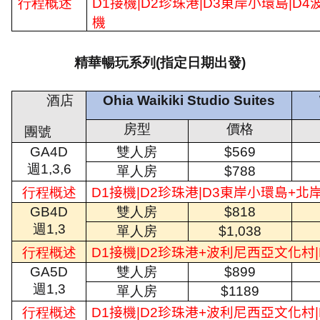
行程概述
D1
接機
|D2
珍珠港
|D3
東岸小環島
|D4
機
精華暢玩系列(指定日期出發)
酒店
Ohia Waikiki Studio Suites
房型
價格
團號
GA4D
雙人房
$569
週
1,3,6
單人房
$788
行程概述
D1
接機
|D2
珍珠港
|D3
東岸小環島
+
北
GB4D
雙人房
$818
週
1,3
單人房
$1,038
行程概述
D1
接機
|D2
珍珠港
+
波利尼西亞文化村
GA5D
雙人房
$899
週
1,3
單人房
$1189
行程概述
D1
接機
|D2
珍珠港
+
波利尼西亞文化村