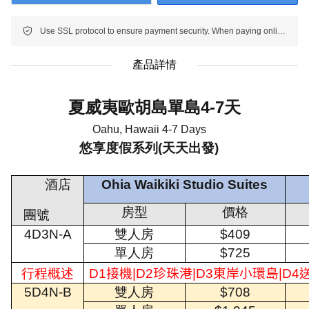
Use SSL protocol to ensure payment security. When paying online, your payment information is protected.
產品詳情
夏威夷歐胡島單島
4-7
天
Oahu, Hawaii 4-7 Days
悠享度假系列(天天出發)
酒店
Ohia Waikiki Studio Suites
房型
價格
團號
4D3N-A
雙人房
$409
單人房
$725
行程概述
D1
接機
|D2
珍珠港
|D3
東岸小環島
|D4
5D4N-B
雙人房
$708