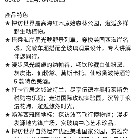
產品特色
★
探访世界最高海红木原始森林公园，邂逅多样
野生动植物。
★
搭乘海岸星光號觀景列車，穿梭美国西海岸名
城，宽敞车厢搭配全玻璃观景设计，专人讲解
伴您同行。
★
漫步风光旖旎的纳帕谷，畅饮珍藏白仙粉黛、
灰皮诺、仙粉黛、莫斯卡托、仙粉黛波特酒等
5
款特色美酒。
★
打卡宜居之城波特兰，尽享伍德本奥特莱斯免
税购物乐趣；走进国际玫瑰实验园，沉醉于浪
漫花海，邂逅悠然时光。
★
畅游西雅图地标：探访波音飞行博物馆；漫步
发源地先锋广场，赏玻璃中心艺术珍品。
★
探访世界自然遗产优胜美地国家公园，赏雄奇