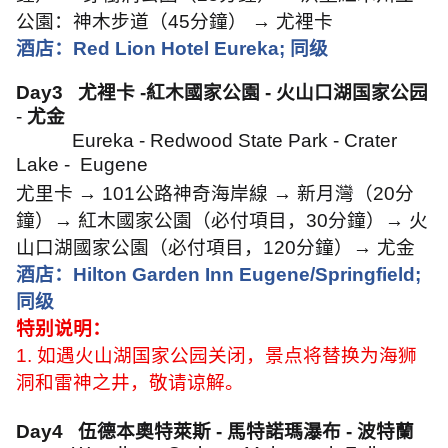
公園：神木步道（
45
分鐘）
→
尤裡卡
酒店：
Red Lion Hotel Eureka;
同级
Day3
尤裡卡
-
紅木國家公園
-
火山口湖国家公园
-
尤金
Eureka - Redwood State Park - Crater
Lake -
Eugene
尤里卡
→ 101
公路神奇海岸線
→
新月灣（
20
分
鐘）
→
紅木國家公園（必付項目，
30
分鐘）
→
火
山口湖國家公園（必付項目，
120
分鐘）
→
尤金
酒店：
Hilton Garden Inn Eugene/Springfield;
同级
特别说明：
1.
如遇火山湖国家公园关闭，景点将替换为海狮
洞和雷神之井，敬请谅解。
Day4
伍德本奧特萊斯
-
馬特諾瑪瀑布
-
波特蘭