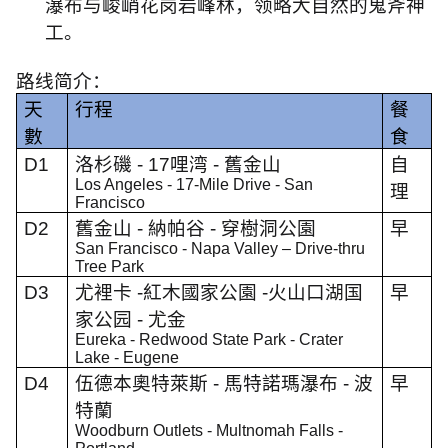
瀑布与峻峭花岗岩峰林，领略大自然的鬼斧神
工。
路线简介：
天
行程
餐
數
食
D1
洛杉磯
- 17
哩湾
-
舊金山
自
Los Angeles - 17-Mile Drive - San
理
Francisco
D2
舊金山
-
納帕谷
-
穿樹洞公園
早
San Francisco - Napa Valley – Drive-thru
Tree Park
D3
尤裡卡
-
紅木國家公園
-
火山口湖国
早
家公园
-
尤金
Eureka - Redwood State Park -
Crater
Lake - Eugene
D4
伍德本奧特萊斯
-
馬特諾瑪瀑布
-
波
早
特蘭
Woodburn Outlets - Multnomah Falls -