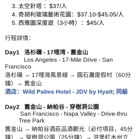
3.
太空針塔
：
$37/
人
4.
奇胡利玻璃藝術花園：
$37.10-$45.05/
人
5.
西雅圖深度遊（
3
小時）：
$45/
人
行程詳情：
Day1
洛杉磯
- 17
哩湾
-
舊金山
Los Angeles - 17-Mile Drive - San
Francisco
洛杉磯
→ 17
哩灣風景線
→
圓石灘度假村（
60
分
鐘）
→
舊金山
酒店：
Wild Palms Hotel - JDV by Hyatt;
同級
Day2
舊金山
-
納帕谷
-
穿樹洞公園
San Francisco - Napa Valley - Drive-thru
Tree Park
舊金山
→
納帕谷酒莊品酒觀光（必付項目，
45
分
鐘）
→
穿樹洞公園（
25
分鐘）
→
洪堡紅木州立