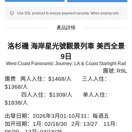
Use SSL protocol to ensure payment security. When paying online, your payment information is protected.
產品詳情
洛杉磯 海岸星光號觀景列車 美西全景
9
日
West Coast Panoramic Journey: LA & Coast Starlight Rail
團號
:
R9L
團费
两人入住：
$1468/
人
三人入住：
$1368/
人
四人入住：
$1308/
人
单人入住：
$1838/
人
出發日期：
2026
年
3
月
01-10
月
31
：每週五
加开班期：
1
月
: 02/16/30
2
月
: 13/27
11
月
:
06/20
12
月
: 04/18/25