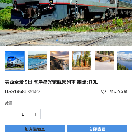
美西全景 9日 海岸星光號觀景列車 團號: R9L
US$1468
US$1498
加入心願單
數量
加入購物車
立即購買