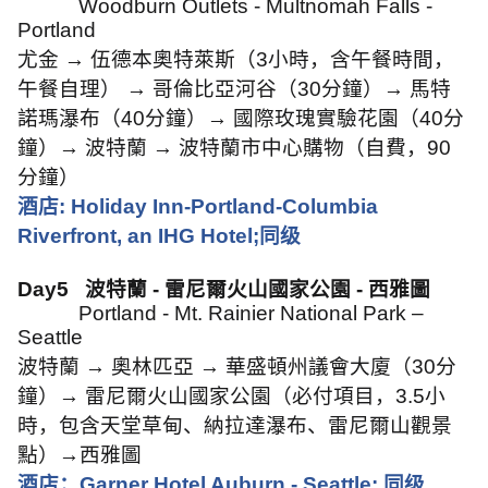
Woodburn Outlets - Multnomah Falls -
Portland
尤金
→
伍德本奧特萊斯（
3
小時，含午餐時間，
午餐自理）
→
哥倫比亞河谷（
30
分鐘）
→
馬特
諾瑪瀑布（
40
分鐘）
→
國際玫瑰實驗花園（
40
分
鐘）
→
波特蘭
→
波特蘭市中心購物（自費，
90
分鐘）
酒店
: Holiday Inn-Portland-Columbia
Riverfront, an IHG Hotel;
同级
Day5
波特蘭
-
雷尼爾火山國家公園
-
西雅圖
Portland - Mt. Rainier National Park –
Seattle
波特蘭
→
奧林匹亞
→
華盛頓州議會大廈（
30
分
鐘）
→
雷尼爾火山國家公園（必付項目，
3.5
小
時，包含天堂草甸、納拉達瀑布、雷尼爾山觀景
點）
→
西雅圖
酒店：
Garner Hotel Auburn - Seattle;
同级