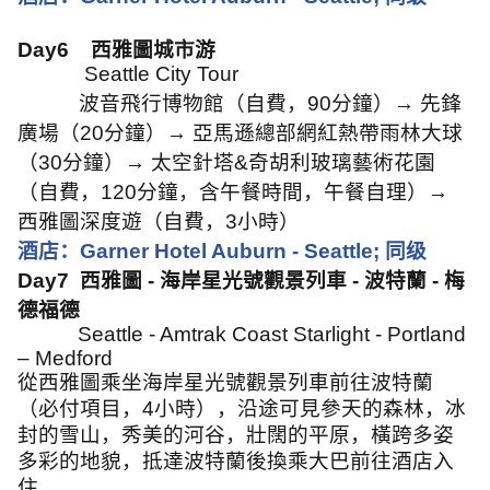
Day6
西雅圖城市游
Seattle City Tour
波音飛行博物館（自費，
90
分鐘）
→
先鋒
廣場（
20
分鐘）
→
亞馬遜總部網紅熱帶雨林大球
（
30
分鐘）
→
太空針塔
&
奇胡利玻璃藝術花園
（自費，
120
分鐘，含午餐時間，午餐自理）
→
西雅圖深度遊（自費，
3
小時）
酒店：
Garner Hotel Auburn - Seattle;
同级
Day7
西雅圖
-
海岸星光號觀景列車
-
波特蘭
-
梅
德福德
Seattle - Amtrak Coast Starlight - Portland
– Medford
從西雅圖乘坐海岸星光號觀景列車前往波特蘭
（必付項目，
4
小時），沿途可見參天的森林，冰
封的雪山，秀美的河谷，壯闊的平原，橫跨多姿
多彩的地貌，抵達波特蘭後換乘大巴前往酒店入
住。