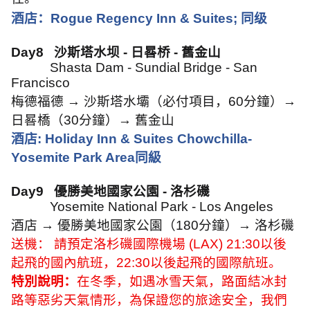
酒店：
Rogue Regency Inn & Suites;
同级
Day8
沙斯塔水坝
-
日晷桥
-
舊金山
Shasta Dam - Sundial Bridge - San
Francisco
梅德福德
→
沙斯塔水壩（必付項目，
60
分鐘）
→
日晷橋（
30
分鐘）
→
舊金山
酒店
: Holiday Inn & Suites Chowchilla-
Yosemite Park Area
同級
Day9
優勝美地國家公園
-
洛杉磯
Yosemite National Park - Los Angeles
酒店
→
優勝美地國家公園（
180
分鐘）
→
洛杉磯
送機： 請預定洛杉磯國際機場
(LAX) 21:30
以後
起飛的國內航班，
22:30
以後起飛的國際航班。
特別說明：
在冬季，如遇冰雪天氣，路面結冰封
路等惡劣天氣情形，為保證您的旅途安全，我們