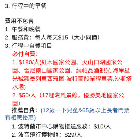
3.
行程中的早餐
費用不包含
1.
午餐和晚餐
2.
服務費：每人每天
$15
（大小同價）
3.
行程中自費項目
必付自費：
1. $180/
人
(
紅木國家公園、火山口湖國家公
園、雷尼爾山國家公園、納帕品酒觀光
,
海岸星
光號觀景列車西雅圖
-
波特蘭段單程車票
,
沙斯塔
水壩
)
2. $50/
人（
17
哩灣風景線，優勝美地國家公
園）
推薦自費：
(12
歲一下兒童
&65
歲以上長者門票
有相應優惠
)
1.
波特蘭市中心購物接送服務：
$10/
人
2.
波音飛行博物館：
$29/
人