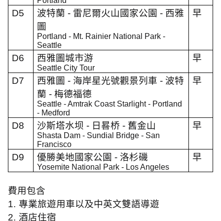
Portland
D5
波特蘭
-
雷尼爾火山國家公園
-
西雅
早
圖
Portland - Mt. Rainier National Park -
Seattle
D6
西雅圖城市游
早
Seattle City Tour
D7
西雅圖
-
海岸星光號觀景列車
-
波特
早
蘭
-
梅德福德
Seattle - Amtrak Coast Starlight - Portland
- Medford
D8
沙斯塔水坝
-
日晷桥
-
舊金山
早
Shasta Dam - Sundial Bridge - San
Francisco
D9
優勝美地國家公園
-
洛杉磯
早
Yosemite National Park - Los Angeles
費用包含
1.
專業旅遊用車以及中英文雙語導遊
2.
酒店住宿