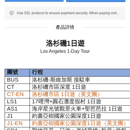
Use SSL protocol to ensure payment security. When paying online, your payment information is protected.
產品詳情
洛杉磯
1
日
遊
Los Angeles 1-Day Tour
團號
行程
BUS
洛杉磯
-
斯維加斯 接駁車
CT
洛杉磯市區深度
1
日遊
CT-EN
洛杉磯市區
1
日遊（英文團）
LS1
17
哩灣
+
圓石灘度假村
1
日遊
AS1
海岸星光號觀景火車
+
聖芭芭拉
1
日遊
J1
約書亞樹國家公園深度
1
日遊
J1-EN
約書亞樹國家公園深度
1
日遊（英文團）