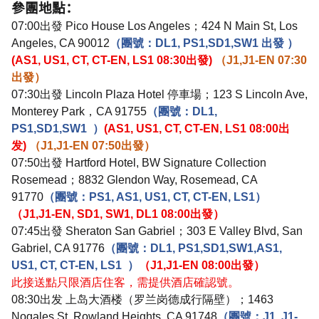
參團地點：
07:00
出發
Pico House Los Angeles
；
424 N Main St, Los
Angeles, CA 90012
（團號：
DL1, PS1,SD1,SW1
出發
）
(AS1, US1, CT, CT-EN, LS1 08:30
出發
)
（
J1,J1-EN 07:30
出發）
07:30
出發
Lincoln Plaza Hotel
停車場；
123 S Lincoln Ave,
Monterey Park
，
CA 91755
（團號：
DL1,
PS1,SD1,SW1
）
(AS1, US1, CT,
CT-EN, LS1 08:00
出
发
)
（
J1,J1-EN 07:50
出發）
07:50
出發
Hartford Hotel, BW Signature Collection
Rosemead
；
8832 Glendon Way, Rosemead, CA
91770
（團號：
PS1, AS1, US1, CT,
CT-EN, LS1
）
（
J1,J1-EN,
SD1, SW1, DL1 08:00
出發）
07:45
出發
Sheraton San Gabriel
；
303 E Valley Blvd, San
Gabriel, CA 91776
（團號：
DL1, PS1,SD1,SW1,AS1,
US1, CT,
CT-EN, LS1
）
（
J1,J1-EN 08:00
出發）
此接送點只限酒店住客，需提供酒店確認號。
08:30
出发
上岛大酒楼（罗兰岗德成行隔壁）；
1463
Nogales St, Rowland Heights, CA 91748
（團號：
J1, J1-