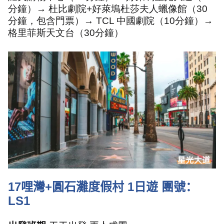
分鐘）→ 杜比劇院
+
好萊塢杜莎夫人蠟像館（
30
分鐘，包含門票）→
TCL
中國劇院（
10
分鐘）→
格里菲斯天文台（
30
分鐘）
17
哩灣
+
圓石灘度假村
1
日遊 團號：
LS1