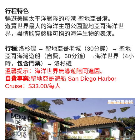
行程特色
暢遊美國太平洋艦隊的母港
-
聖地亞哥港。
遊覽世界最大的海洋主題公園聖地亞哥海洋世
界，盡情欣賞憨態可掬的海洋生物的表演。
行程
:
洛杉磯 → 聖地亞哥老城（
30
分鐘）→ 聖地
亞哥海灣遊船（自費，
60
分鐘）→海洋世界（
4
小
時，
包含門票
）→ 洛杉磯
溫馨提示：海洋世界無導遊陪同進園。
自費專案
:
聖地亞哥遊船
San Diego Harbor
Cruise
：
$33.00/
每人