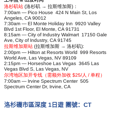
洛杉矶站
(
洛杉矶
→
拉斯维加斯
)
：
7:00am — Pico House
424 N Main St, Los
Angeles, CA 90012
7:30am — El Monte Holiday Inn
9920 Valley
Blvd 1st Floor, El Monte, CA 91731
8:15am — City of Industry Walmart
17150 Gale
Ave, City of Industry, CA 91745
拉斯维加斯站
(
拉斯维加斯
→
洛杉矶
):
2:00pm — Hilton at Resorts World
999 Resorts
World Ave, Las Vegas, NV 89109
2:15pm — Horseshoe Las Vegas
3645 Las
Vegas Blvd S, Las Vegas, NV
尔湾地区加开专线（需额外加收
$25/
人
/
单程）
7:00am — Irvine Spectrum Center
505
Spectrum Center Dr, Irvine, CA
洛杉磯市區深度
1
日遊
團號：
CT