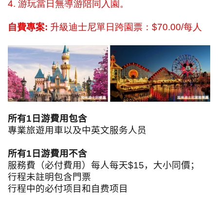
4.
游玩當日無導游陪同入園。
自費專案
:
升級迪士尼單日跨園票：
$70.00/
每人
所有
1
日游費用包含
專業旅遊用車以及中英文服务人员
所有
1
日游費用不含
服務費（必付費用）每人每天
$15
，大小同價；
行程未註明包含門票
行程中的必付项目和自费项目