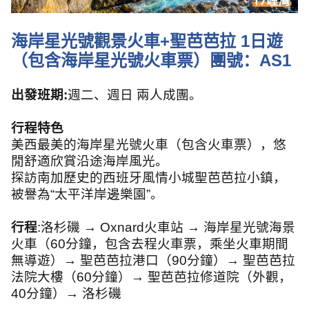
海岸星光號觀景火車
+
聖芭芭拉
1
日遊
（包含海岸星光號火車票）團號：
AS1
出發班期
:
週二、週日 兩人成團。
行程特色
美西最美的海岸星光號火車（包含火車票），悠
閒舒適欣賞沿途海岸風光。
探訪南加歷史的西班牙風情小城聖芭芭拉小鎮，
被譽為“太平洋岸邊樂園”。
行程
:
洛杉磯 →
Oxnard
火車站 → 海岸星光號海景
火車（
60
分鐘，包含去程火車票，乘坐火車期間
無導遊）→ 聖芭芭拉港口（
90
分鐘）→ 聖芭芭拉
法院大樓（
60
分鐘）
→ 聖芭芭拉修道院（外觀，
40
分鐘）→ 洛杉磯