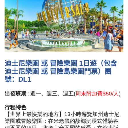
迪士尼樂園 或 冒險樂園
1
日遊（包含
迪士尼樂園 或 冒險島樂園門票）團
號：
DL1
出發班期
:
週一、週三、週五
(
周末附加費
$50/
人
)
行程特色
【世界上最快樂的地方】
13
小時遊覽加州迪士尼
樂園或冒險樂園：在米老鼠的故鄉沉浸式體驗各
種不同的項目、收穫完全不同的感受；在縮小版