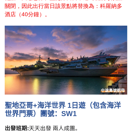
關閉，因此出行當日該景點將替換為：科羅納多
酒店（
40
分鐘）。
聖地亞哥
+
海洋世界
1
日遊（包含海洋
世界門票）團號：
SW1
出發班期
:
天天出發 兩人成團。