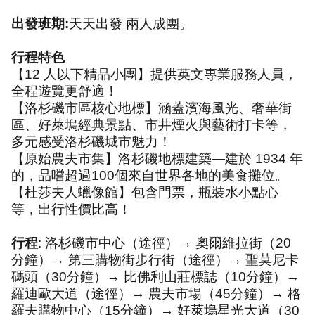
出發班期
:
天天出發 兩人成團。
行程特色
【
12
人以下精品小團】提供英文專業服務人員，
全程遊覽更舒適！
【洛杉磯市區核心地標】涵蓋濱海風光、奢華街
區、好萊塢經典景點、市井煙火與藝術打卡等，
多元感受洛杉磯城市魅力！
【原始農夫市集】洛杉磯地標建築—建於
1934
年
的，品嚐超過
100
個來自世界各地的美食攤位。
【杜莎夫人蠟像館】包含門票，瓶裝水小點心
等，出行性價比高！
行程
:
洛杉磯市中心（途徑）→ 奧爾維拉街（
20
分鐘）→ 第三購物街步行街（途徑）→ 聖莫尼卡
碼頭（
30
分鐘）→ 比佛利山莊標誌（
10
分鐘）→
羅迪歐大道（途徑）→ 農夫市場（
45
分鐘）→ 格
羅夫購物中心（
15
分鐘）→ 好萊塢星光大道（
30