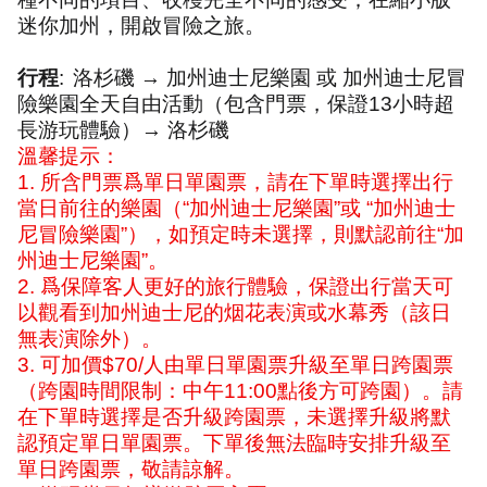
迷你加州，開啟冒險之旅。
行程
:
洛杉磯 → 加州迪士尼樂園 或 加州迪士尼冒
險樂園全天自由活動（包含門票，保證
13
小時超
長游玩體驗）→ 洛杉磯
溫馨提示：
1.
所含門票爲單日單園票，請在下單時選擇出行
當日前往的樂園（“加州迪士尼樂園”或 “加州迪士
尼冒險樂園”），如預定時未選擇，則默認前往“加
州迪士尼樂園”。
2.
爲保障客人更好的旅行體驗，保證出行當天可
以觀看到加州迪士尼的烟花表演或水幕秀（該日
無表演除外）。
3.
可加價
$70/
人由單日單園票升級至單日跨園票
（跨園時間限制：中午
11:00
點後方可跨園）。請
在下單時選擇是否升級跨園票，未選擇升級將默
認預定單日單園票。下單後無法臨時安排升級至
單日跨園票，敬請諒解。