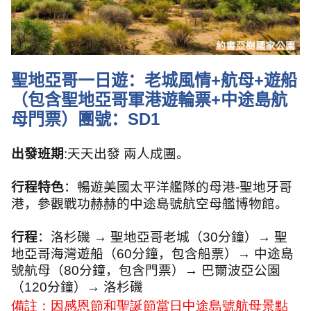
聖地亞哥一日遊：老城風情
+
航母
+
遊船
（包含聖地亞哥軍港遊輪票
+
中途島航
母門票）團號：
SD1
出發班期
:
天天出發 兩人成團。
行程特色
：暢遊美國太平洋艦隊的母港
-
聖地牙哥
港，參觀戰功赫赫的中途島號航空母艦博物館。
行程
：洛杉磯 → 聖地亞哥老城（
30
分鐘）→ 聖
地亞哥海灣遊船（
60
分鐘，包含船票）→ 中途島
號航母（
80
分鐘，包含門票）→ 巴爾波亞公園
（
120
分鐘）→ 洛杉磯
備註：因感恩節和聖誕節當日中途島號航母景點