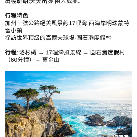
出發班期
:
天天出發 兩人成團。
行程特色
加州一號公路絕美風景線
17
哩灣
,
西海岸明珠蒙特
雷小鎮
探訪世界頂級的高爾夫球場
-
圓石灘度假村
行程
:
洛杉磯
→ 17
哩灣風景線
→
圓石灘度假村
（
60
分鐘）
→
舊金山