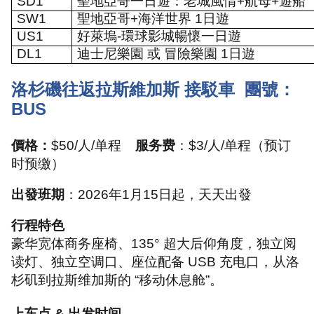
SD1
聖地亞哥一日遊：老城風情
+
航母
+
遊船
SW1
聖地亞哥
+
海洋世界
1
日遊
US1
好萊塢
-
環球影城暢懷一日遊
DL1
迪士尼樂園 或 冒險樂園
1
日遊
洛杉磯往返拉斯維加斯 接駁車
團號：
BUS
價格：
$50/
人
/
单程
服务费
：
$3/
人
/
单程（预订
时预缴）
出發班期
：
2026
年
1
月
15
日起，天天出發
行程特色
豪华宽体商务座椅、
135°
超大后仰角度，独立阅
读灯、独立空调口、座位配备
USB
充电口，从洛
杉矶到拉斯维加斯的
“
移动休息舱
”
。
上车点
&
出发时间