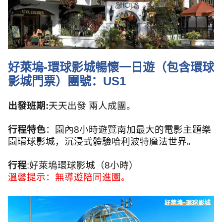
好萊塢
-
環球影城暢懷一日遊（包含環球
影城門票）團號：
US1
出發班期
:
天天出發 兩人成團。
行程特色
：園內
8
小時遊覽南加最大的電影主題樂
園環球影城，沉浸式體驗哈利波特魔法世界。
行程
:
好萊塢環球影城（
8
小時）
溫馨提示：無導遊陪同進園。