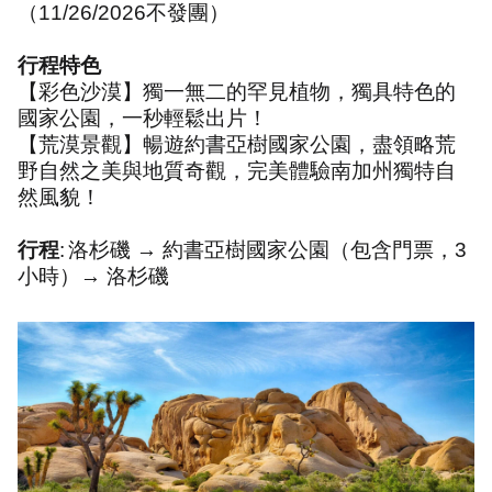
（
11/26/2026
不發團）
行程特色
【彩色沙漠】獨一無二的罕見植物，獨具特色的
國家公園，一秒輕鬆出片！
【荒漠景觀】暢遊約書亞樹國家公園，盡領略荒
野自然之美與地質奇觀，完美體驗南加州獨特自
然風貌！
行程
:
洛杉磯 → 約書亞樹國家公園（包含門票，
3
小時）→ 洛杉磯