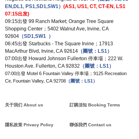
EN,DL1, PS1,SD1,SW1
）
(AS1, US1, CT, CT-EN, LS1
07:15
出发
)
09:15
出發
99 Ranch Market; Orange Tree Square
Shopping Center
；
5402 Walnut Ave, Irvine, CA
92604
（
SD1,SW1
）
06:45
出發
Starbucks - The Square Irvine
；
17913
MacArthur Blvd, Irvine, CA 92614
（團號：
LS1
）
07:00
出發
Howard Johnson Fullerton
停車場；
222 W.
Houston Ave. Fullerton, CA 92832
（團號：
LS1
）
07:00
出發
Motel 6 Fountain Valley
停車場；
9125 Recreation
Cir, Fountain Valley, CA 92708
（團號：
LS1
）
关于我们 About us
訂購須知 Booking Terms
隱私政策 Privacy Policy
聯係我們 Contact us