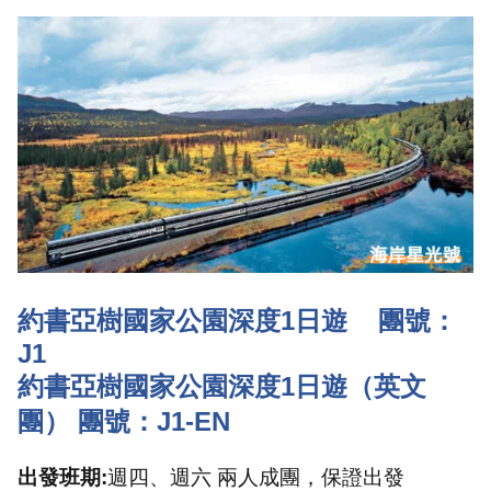
約書亞樹國家公園深度
1
日遊
團號：
J1
約書亞樹國家公園深度
1
日遊（英文
團） 團號：
J1-EN
出發班期
:
週四、週六 兩人成團，保證出發