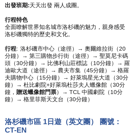
出發班期
:
天天出發 兩人成團。
行程特色
全面瞭解世界知名城市洛杉磯的魅力，親身感受
洛杉磯獨特的歷史和文化。
行程
:
洛杉磯市中心（途徑）→ 奧爾維拉街（
20
分鐘）→ 第三購物步行街（途徑）→ 聖莫尼卡碼
頭（
30
分鐘）→ 比佛利山莊標誌（
10
分鐘）→ 羅
迪歐大道（途徑）→ 農夫市集（
45
分鐘）→ 格羅
夫購物中心（
15
分鐘）→ 好萊塢星光大道（
30
分
鐘）→ 杜比劇院
+
好萊塢杜莎夫人蠟像館（
30
分
鐘，
贈送蠟像館門票
）→
TCL
中國劇院（
10
分
鐘）→ 格里菲斯天文台（
30
分鐘）
洛杉磯市區
1
日遊（英文團） 團號：
CT-EN