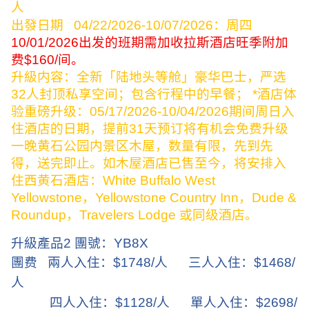
人
出發日期
04/22/2026-10/07/2026
：周四
10/01/2026
出发的班期需加收拉斯酒店旺季附加
费
$160/
间。
升級内容：全新「陆地头等舱」豪华巴士，严选
32
人封顶私享空间；包含行程中的早餐；
*
酒店体
验重磅升级：
05/17/2026-10/04/2026
期间周日入
住酒店的日期，提前
31
天预订将有机会免费升级
一晚黄石公园内景区木屋，数量有限，先到先
得，送完即止。如木屋酒店已售至今，将安排入
住西黄石酒店：
White Buffalo West
Yellowstone
，
Yellowstone Country Inn
，
Dude &
Roundup
，
Travelers Lodge
或同级酒店。
升級產品
2
團號：
YB8X
團费
兩人入住：
$1748/
人
三人入住：
$1468/
人
四人入住：
$1128/
人
單人入住：
$2698/