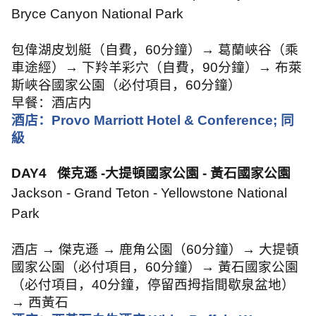
Bryce Canyon National Park
包偉湖皮划艇（自費，
60
分鐘）→ 葛蘭峽谷（乘
車途經）→ 下羚羊彩穴（自費，
90
分鐘）→ 布萊
斯峽谷國家公園（必付項目，
60
分鐘）
早餐：酒店内
酒店：
Provo Marriott Hotel & Conference;
同
級
DAY4
傑克遜
-
大提頓國家公園
-
黃石國家公園
Jackson - Grand Teton - Yellowstone National
Park
酒店 → 傑克遜 → 鹿角公園（
60
分鐘）→ 大提頓
國家公園（必付項目，
60
分鐘）→ 黃石國家公園
（必付項目，
40
分鐘，停留西拇指間歇泉盆地）
→ 西黃石