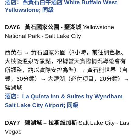
酒店：西黃石白牛酒店
White Buffalo West
Yellowstone;
同級
DAY6
黃石國家公園
-
鹽湖城
Yellowstone
National Park - Salt Lake City
西黃石 → 黃石國家公園（
3
小時，前往調色板、
大棱鏡溫泉等景點，根據當天實際情況導遊會有
所調整，請以實際安排為準）→ 黃石熊世界（自
費，
60
分鐘）→ 大鹽湖（必付項目，
20
分鐘）→
鹽湖城
酒店：
La Quinta Inn & Suites by Wyndham
Salt Lake City Airport;
同級
DAY7
鹽湖城 – 拉斯維加斯
Salt Lake City - Las
Vegas