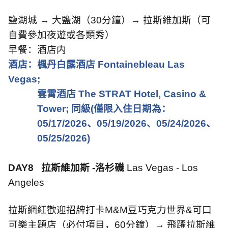
鹽湖城 → 大鹽湖（
30
分鐘）→ 拉斯維加斯（可
自費參加夜遊或各類秀）
早餐：酒店内
酒店：楓丹白露酒店
Fontainebleau Las
Vegas;
雲霄酒店
The STRAT Hotel, Casino &
Tower;
同級
(
僅限入住日期為：
05/17/2026
、
05/19/2026
、
05/24/2026
、
05/25/2026)
DAY8
拉斯維加斯
-
洛杉磯
Las Vegas - Los
Angeles
拉斯網紅歡迎招牌打卡
M&M
豆巧克力世界
&
可口
可樂主題店（必付項目，
60
分鐘）→ 飛躍拉斯維