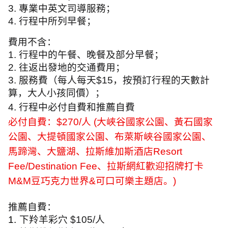
3.
專業中英文司導服務；
4.
行程中所列早餐；
費用不含：
1.
行程中的午餐、晚餐及部分早餐；
2.
往返出發地的交通費用；
3.
服務費（每人每天
$15
，按預訂行程的天數計
算，大人小孩同價）；
4.
行程中必付自費和推薦自費
必付自費：
$270/
人
(
大峽谷國家公園、黃石國家
公園、大提頓國家公園、布萊斯峽谷國家公園、
馬蹄灣、大鹽湖、拉斯維加斯酒店
Resort
Fee/Destination Fee
、拉斯網紅歡迎招牌打卡
M&M
豆巧克力世界
&
可口可樂主題店。
)
推薦自費：
1.
下羚羊彩穴
$105/
人