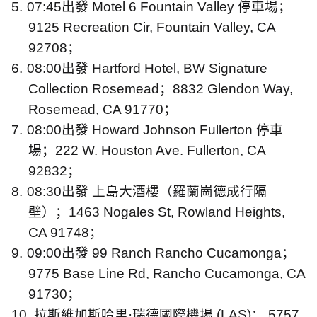
5.
07:45
出發
Motel 6 Fountain Valley
停車場；
9125 Recreation Cir, Fountain Valley, CA
92708
；
6.
08:00
出發
Hartford Hotel, BW Signature
Collection Rosemead
；
8832 Glendon Way,
Rosemead, CA 91770
；
7.
08:00
出發
Howard Johnson Fullerton
停車
場；
222 W. Houston Ave. Fullerton, CA
92832
；
8.
08:30
出發
上島大酒樓（羅蘭崗德成行隔
壁）；
1463 Nogales St, Rowland Heights,
CA 91748
；
9.
09:00
出發
99 Ranch Rancho Cucamonga
；
9775 Base Line Rd, Rancho Cucamonga, CA
91730
；
10.
拉斯維加斯哈里·瑞德國際機場
(LAS)
：
5757