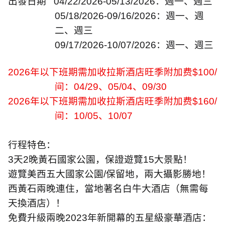
出發日期
04/22/2026-05/13/2026
：週一、週三
05/18/2026-09/16/2026
：週一、週
二、週三
09/17/2026-10/07/2026
：週一、週三
2026
年以下班期需加收拉斯酒店旺季附加费
$100/
间：
04/29
、
05/04
、
09/30
2026
年以下班期需加收拉斯酒店旺季附加费
$160/
间：
10/05
、
10/07
行程特色：
3
天
2
晚黃石國家公園，保證遊覽
15
大景點！
遊覽美西五大國家公園
/
保留地，兩大攝影勝地！
西黃石兩晚連住，當地著名白牛大酒店（無需每
天換酒店）！
免費升級兩晚
2023
年新開幕的五星級豪華酒店：