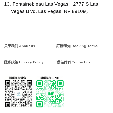
13.
Fontainebleau Las Vegas
；
2777 S Las
Vegas Blvd, Las Vegas, NV 89109
；
关于我们 About us
訂購須知 Booking Terms
隱私政策 Privacy Policy
聯係我們 Contact us