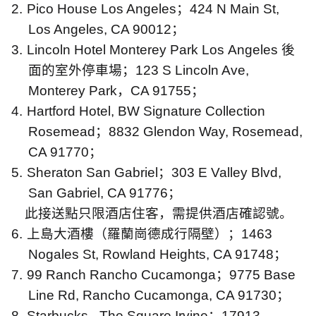
2.
Pico House Los Angeles
；
424 N Main St,
Los Angeles, CA 90012
；
3.
Lincoln Hotel Monterey Park Los Angeles
後
面的室外停車場；
123 S Lincoln Ave,
Monterey Park
，
CA 91755
；
4.
Hartford Hotel, BW Signature Collection
Rosemead
；
8832 Glendon Way, Rosemead,
CA 91770
；
5.
Sheraton San Gabriel
；
303 E Valley Blvd,
San Gabriel, CA 91776
；
此接送點只限酒店住客，需提供酒店確認號。
6.
上島大酒樓（羅蘭崗德成行隔壁）；
1463
Nogales St, Rowland Heights, CA 91748
；
7.
99 Ranch Rancho Cucamonga
；
9775 Base
Line Rd, Rancho Cucamonga, CA 91730
；
8.
Starbucks - The Square Irvine
；
17913