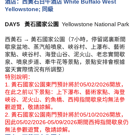
酒店：西黃石白牛酒店
White Buffalo West
Yellowstone;
同級
DAY5
黃石國家公園
Yellowstone National Park
西黃石 → 黃石國家公園（
7
小時，停留諾裏斯間
歇泉盆地、蒸汽船噴泉、峽谷村、上瀑布、藝術
家點、峽谷村、海登山谷、泥火山、老忠實間歇
泉、噴泉步道、牽牛花等景點，景點安排會根據
當天實際情況有所調整）
特別說明：
1.
黃石國家公園東門預計將於
05/02/2026
開放，
在此之前以下景點：上下瀑布、藝術家點、海登
峽谷、泥火山、釣魚橋、西拇指間歇泉均無法參
觀遊覽，敬請諒解。
2.
黃石國家公園南門預計將於
05/10/2026
開放，
因此
05/02/2026-05/09/2026
期間西拇指間歇泉仍
無法參觀遊覽，敬請諒解。