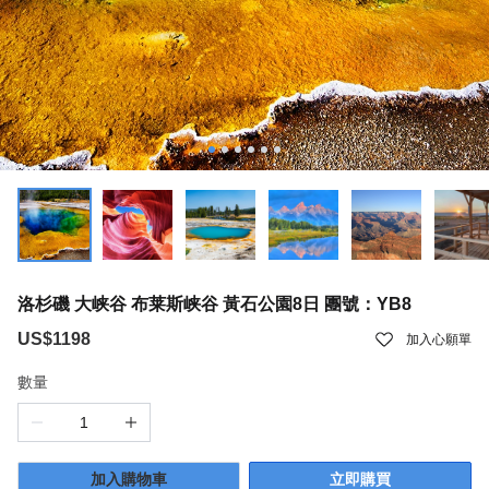
洛杉磯 大峡谷 布莱斯峡谷 黃石公園8日 團號：YB8
US$1198
加入心願單
數量
加入購物車
立即購買