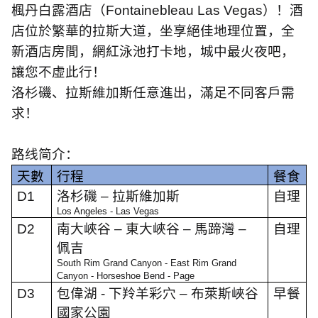
楓丹白露酒店（
Fontainebleau Las Vegas
）！酒
店位於繁華的拉斯大道，坐享絕佳地理位置，全
新酒店房間，網紅泳池打卡地，城中最火夜吧，
讓您不虛此行！
洛杉磯、拉斯維加斯任意進出，滿足不同客戶需
求！
路线简介：
天數
行程
餐食
D1
洛杉磯
–
拉斯維加斯
自理
Los Angeles - Las Vegas
D2
南大峽谷
–
東大峽谷
–
馬蹄灣
–
自理
佩吉
South Rim Grand Canyon - East
Rim Grand
Canyon - Horseshoe Bend - Page
D3
包偉湖
-
下羚羊彩穴
–
布萊斯峽谷
早餐
國家公園