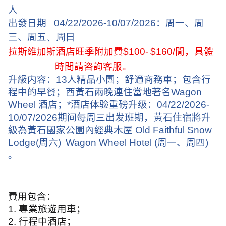
人
出發日期
04/22/2026-10/07/2026
：周一、周
三、周五
、周日
拉斯維加斯酒店旺季附加費
$100-
$160/
閒，具體
時間請咨詢客服。
升級内容：
13
人精品小團；舒適商務車；包含行
程中的早餐；西黃石兩晚連住當地著名
Wagon
Wheel
酒店；
*
酒店体验重磅升级：
04/22/2026-
10/07/2026
期间每周三出发班期，黃石住宿將升
級為黃石國家公園內經典木屋
Old Faithful Snow
Lodge(
周六
)
Wagon Wheel Hotel (
周一、周四
)
。
費用包含：
1.
專業旅遊用車；
2.
行程中酒店；