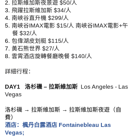
2.
拉斯維加斯夜景遊
$50/
人
3.
飛躍拉斯維加斯
$34/
人
4.
南峽谷直升機
$299/
人
5.
南峽谷
IMAX
電影
$15/
人 南峽谷
IMAX
電影
+
午
餐
$32/
人
6.
包偉湖皮划艇
$115/
人
7.
黃石熊世界
$27/
人
8.
雲霄酒店旋轉餐廳晚餐
$140/
人
詳細行程：
DAY1
洛杉磯 – 拉斯維加斯
Los Angeles - Las
Vegas
洛杉磯 → 拉斯維加斯 → 拉斯維加斯夜遊（自
費）
酒店：楓丹白露酒店
Fontainebleau Las
Vegas;