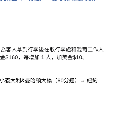
間為客人拿到行李後在取行李處和我司工作人
金
$160
，每增加
1
人，加美金
$10
。
小義大利
&
曼哈頓大橋（
60
分鐘）
→
紐約