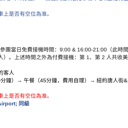
車上是否有空位為准。
參團當日免費接機時間：
9:00 & 16:00-21:00
（此時
人）。
上述時間之外為付費接機：第
1
、第
2
人共收美
的客人
0
分鐘）
→
午餐（
45
分鐘，費用自理）
→
紐約唐人街
&
車上是否有空位為准。
Airport;
同級