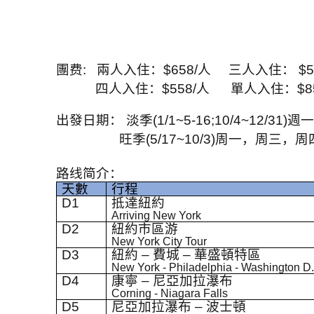
團费
:
兩人入住：
$658/
人
三人入住：
$5
四人入住：
$558/
人
單人入住：
$8
出發日期： 淡季
(1/1~5-16;10/4~12/31)
週一
旺季
(5/17~10/3)
周一，周三，周
路线简介：
天數
行程
D1
抵達紐約
Arriving New York
D2
紐約市區游
New York City Tour
D3
紐約
–
費城
–
華盛頓特區
New York - Philadelphia - Washington D
D4
康寧
–
尼亞加拉瀑布
Corning - Niagara Falls
D5
尼亞加拉瀑布
–
波士頓