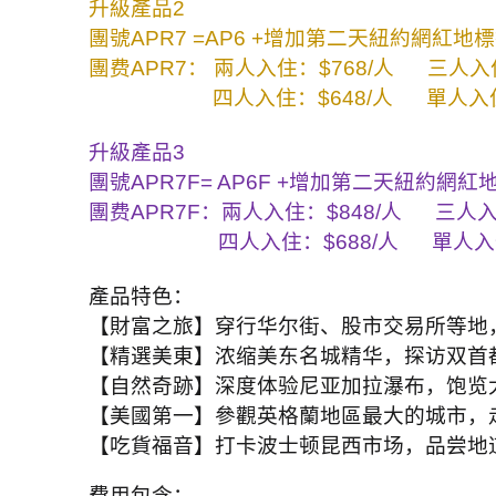
升級產品
2
團號
APR7 =AP6 +
增加第二天紐約網紅地標
團费
APR7
： 兩人入住：
$768/
人
三人入
四人入住：
$648/
人
單人入
升級產品
3
團號
APR7F= AP6F +
增加第二天紐約網紅
團费
APR7F
：兩人入住：
$848/
人
三人
四人入住：
$688/
人
單人入
產品特色：
【財富之旅】穿行华尔街、股市交易所等地
【精選美東】浓缩美东名城精华，探访双首
【自然奇跡】深度体验尼亚加拉瀑布，饱览
【美國第一】參觀英格蘭地區最大的城市，
【吃貨福音】打卡波士顿昆西市场，品尝地
費用包含：