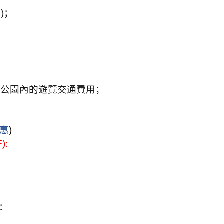
定
)
；
家公園內的遊覽交通費用；
；
惠
)
):
：