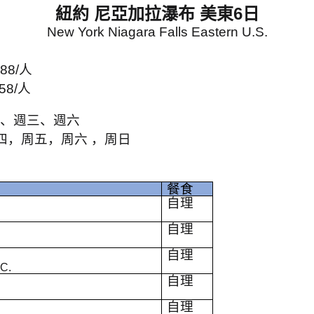
紐約 尼亞加拉瀑布 美東
6
日
New York Niagara Falls Eastern U.S.
88/
人
58/
人
、週三、週六
四，周五，周六 ，周日
餐食
自理
自理
自理
.C.
自理
自理