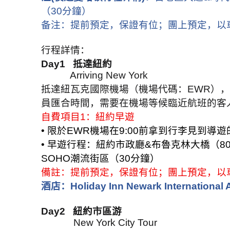
（
30
分鐘）
备注：提前預定，保證有位；團上預定，以
行程詳情：
Day1
抵達紐約
Arriving New York
抵達紐瓦克國際機場（機場代碼：
EWR
），
員匯合時間，需要在機場等候臨近航班的客
自費項目
1
：紐約早遊
•
限於
EWR
機場在
9:00
前拿到行李見到導遊
•
早遊行程：紐約市政廳
&
布魯克林大橋（
8
SOHO
潮流街區（
30
分鐘）
備註：提前預定，保證有位；團上預定，以
酒店：
Holiday Inn Newark International 
Day2
紐約市區游
New York City Tour