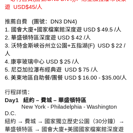
遊
USD$45/
人
推薦自費
(
團號：
DN3 DN4)
1.
國會大廈
+
國家檔案館深度遊
USD $
49.5 /
人
2.
華盛頓特區深度遊
USD $
42 /
人
3.
沃特金斯峽谷州立公園
+
五指湖
(F)
USD $
22 /
人
4.
康寧玻璃中心
USD $
25 /
人
5.
尼亞加拉瀑布經典遊
USD $
75 /
人
6.
美東地區自助餐
/
團餐
USD $
16.00 - $35.00/
人
行程詳情：
Day1
紐約
–
費城
–
華盛頓特區
New York - Philadelphia - Washington
D.C.
紐約
→
費城
→
國家獨立歷史公園（
30
分鐘）
→
華盛頓特區
→
國會大廈
+
美國國家檔案館深度遊