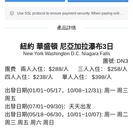
Use SSL protocol to ensure payment security. When paying online, your payment information is protected.
產品詳情
紐約 華盛頓 尼亞加拉瀑布
3
日
New York Washington D.C. Niagara Falls
團號
:
DN3
團费
兩人入住：
$288/
人
三人入住：
$258/
人
四人入住：
$238/
人
單人入住：
$398/
人
出發日期
(01/01~05/17
，
10/08~12/31):
周一 周三
周五
出發日期
(07/01~09/30)
：天天出发
出發日期
(05/18~06/30
，
10/01~10/07):
周一 周二
周三 周五 周六 周日