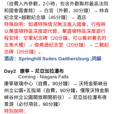
（自費入內參觀，
2
小時，包含外觀聯邦最高法院
和國會圖書館）
→
白宮（外觀，
30
分鐘）
→
林肯
紀念堂
+
越戰紀念牆（
45
分鐘）
→
酒店
特殊說明：如遇特殊情況無法進入國會，行程將
以華盛頓特區深度遊代替。華盛頓特區深度遊行
程安排：空軍紀念碑（
20
分鐘，可以看到著名的
五角大樓）
→
傑弗遜紀念堂（
20
分鐘）
→
二戰紀
念碑（
20
分鐘）。
酒店：
Springhill Suites Gaithersburg ;
同級
Day2
康寧
–
尼亞加拉瀑布
Corning - Niagara Falls
康寧玻璃中心（自費，
90
分鐘）
→
沃特金斯峽谷
州立公園
+
五指湖（自費，
90
分鐘，僅限沃特金斯
峽谷州立公園開放期間前往）
→
尼亞加拉瀑布夜
景游（必付項目，
90
分鐘）
特別說明：