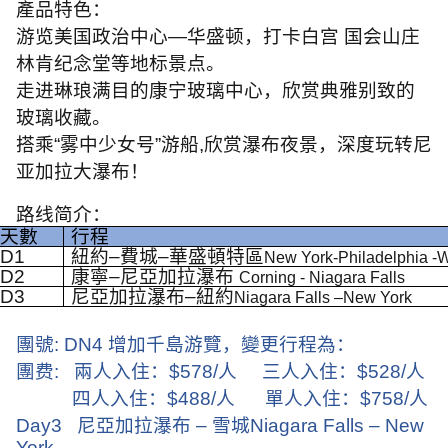
產品特色：
游览美国政治中心
—
华盛顿，打卡白宫 国会山庄
林肯纪念堂等地标景点。
走进琳琅满目的康宁玻璃中心，欣赏典雅别致的
玻璃收藏。
搭乘
“
雾中少女号
”
游船
,
欣赏瀑布夜景，深度玩转尼
亚加拉大瀑布！
路线简介：
天數
行程
D1
紐約
–
費城
–
華盛頓特區
New York-Philadelphia -
D2
康寧
–
尼亞加拉瀑布
Corning - Niagara Falls
D3
尼亞加拉瀑布
–
紐約
Niagara Falls –New York
團號
: DN4
增加千島游覽，變更行程為：
團费
:
兩人入住：
$578/
人
三人入住：
$528/
人
四人入住：
$488/
人
單人入住：
$758/
人
Day3
尼亞加拉瀑布
–
雪城
Niagara Falls – New
York