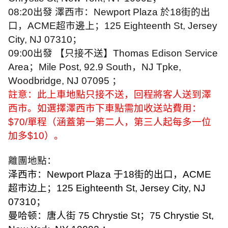
08:20
出發 澤西市：
Newport Plaza
於
18
街的出
口，
ACME
超市邊上；
125 Eighteenth St, Jersey
City, NJ 07310
；
09:00
出發 【只接不送】
Thomas Edison Service
Area
；
Mile Post, 92.9 South
，
NJ Tpke,
Woodbridge, NJ 07095
；
註意：此上車地點只接不送，回程將客人送到澤
西市。如選擇澤西市下車點需加收送站費用：
$70/
單程（涵蓋第一第二人，第三人起每多一位
加多
$10
）。
離團地點：
泽西市：
Newport Plaza
于
18
街的出口，
ACME
超市边上；
125 Eighteenth St, Jersey City, NJ
07310
；
曼哈顿：唐人街
75 Chrystie St
；
75 Chrystie St,