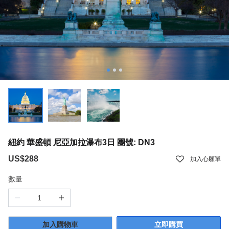
紐約 華盛頓 尼亞加拉瀑布3日 團號: DN3
US$288
加入心願單
數量
加入購物車
立即購買