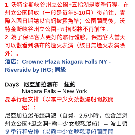
1.
沃特金斯峽谷州立公園
+
五指湖是夏季行程，在
州立公園開放（一般是每年
5-10
月）後前往，實
際入園日期請以官網披露為準；公園關閉後，沃
特金斯峽谷州立公園
+
五指湖將不再前往。
2.
為了保障客人更好的旅行體驗，保證客人當天
可以觀看到瀑布的煙火表演（該日無煙火表演除
外）。
酒店：
Crowne Plaza Niagara Falls NY -
Riverside by IHG;
同級
Day3
尼亞加拉瀑布
–
紐約
Niagara Falls – New York
夏季行程安排（以霧中少女號觀瀑船開啟開
始）：
尼亞加拉瀑布經典遊（自費，
2.5
小時，包含旋渦
州立公園
+
風之洞
+
霧中少女號觀瀑船）
→
波士頓
冬季行程安排（以霧中少女號觀瀑船關閉開