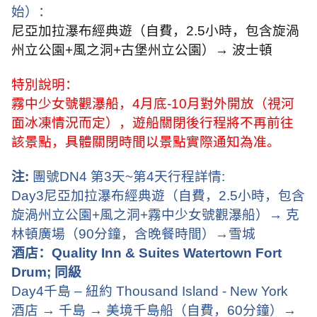
始）：
尼亞加拉瀑布經典遊（自費，
2.5
小時，包含旋渦
州立公園
+
風之洞
+
古堡州立公園）
→
波士頓
特別說明：
霧中少女號觀瀑船，
4
月底
-10
月對外開放（視河
面冰凍情況而定），遊船關閉後行程將不再前往
該景點，具體關閉時間以景點實際通知為准。
注
:
團號
DN4
第
3
天
~
第
4
天行程詳情
:
Day3
尼亞加拉瀑布經典遊（自費，
2.5
小時，包含
旋渦州立公園
+
風之洞
+
霧中少女號觀瀑船）
→
克
林頓廣場（
90
分鐘，含晚餐時間）
→
雪城
酒店：
Quality Inn & Suites Watertown Fort
Drum;
同級
Day4
千島 – 紐約
Thousand Island - New York
酒店
→
千島
→
美境千島船（自費，
60
分鐘）
→