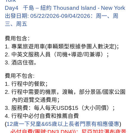
Day4
千島 – 紐約
Thousand Island - New York
出發日期
: 05/22/2026-09/04/2026
：周一、周
三、周五
費用包含：
1.
專業旅遊用車
(
車輛類型根據參團人數決定
)
；
2.
中英文服務人員（司機
+
導遊
/
司兼導）；
3.
酒店住宿。
費用不包含
:
1.
行程中的餐飲；
2.
行程中需要的機票，渡輪，部分景區
/
國家公園
內的遊覽交通費用；
3.
服務費：每人每天
USD$15
（大小同價）；
4.
行程中必付自費和推薦自費
(
12
歲一下兒童
&65
歲以上長者門票有相應優惠
)
必付自費
(
團號
:DN3 DN4))
：尼亞加拉瀑布夜景