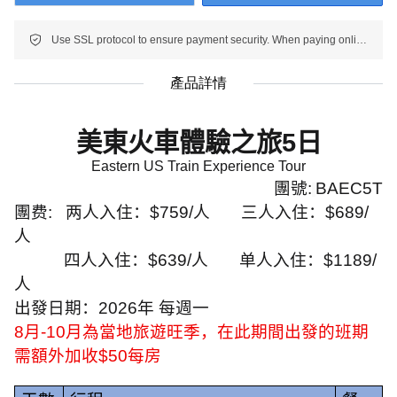
Use SSL protocol to ensure payment security. When paying online, your payment information is protected.
產品詳情
美東火車體驗之旅
5
日
Eastern US Train Experience Tour
團號
:
BAEC5T
團费
:
两人入住：
$759/
人
三人入住：
$689/
人
四人入住：
$639/
人
单人入住：
$1189/
人
出發日期：
2026
年 每週一
8
月
-10
月為當地旅遊旺季，在此期間出發的班期
需額外加收
$50
每房