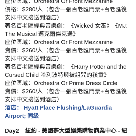
座位區域：
Orchestra Or Front Mezzanine
價格：
$280/
人（包含一張百老匯門票
+
百老匯後
安排中文接送到酒店）
著名百老匯經典音樂劇：《
Wicked
女巫》《
MJ:
The Musical
邁克爾傑克遜》
座位區域：
Orchestra Or Front Mezzanine
賣價：
$260/
人（包含一張百老匯門票
+
百老匯後
安排中文接送到酒店）
著名百老匯經典音樂劇：《
Harry Potter and the
Cursed Child
哈利波特與被詛咒的孩童》
座位區域：
Orchestra Or Prime Dress Circle
賣價：
$260/
人（包含一張百老匯門票
+
百老匯後
安排中文接送到酒店）
酒店：
Hyatt Place Flushing/LaGuardia
Airport;
同級
Day2
紐約
-
美國夢大型娛樂購物商業中心
-
紐