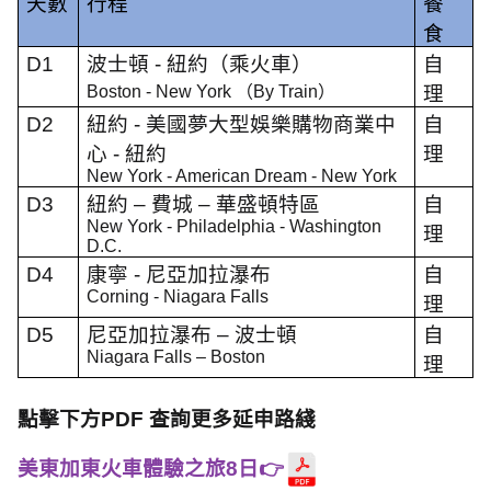
天數
行程
餐
食
D1
波士頓
-
紐約（乘火車）
自
Boston - New York
（
By Train
）
理
D2
紐約
-
美國夢大型娛樂購物商業中
自
心
-
紐約
理
New York - American Dream - New York
D3
紐約
–
費城
–
華盛頓特區
自
New York - Philadelphia - Washington
理
D.C.
D4
康寧
-
尼亞加拉瀑布
自
Corning - Niagara Falls
理
D5
尼亞加拉瀑布 – 波士頓
自
Niagara Falls – Boston
理
點擊下方PDF 查詢更多延申路綫
美東加東火車體驗之旅8日👉