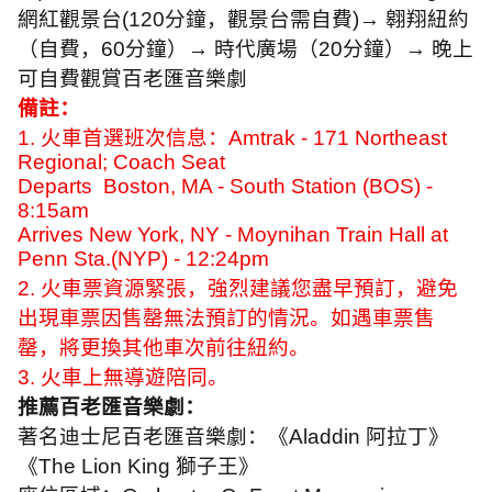
網紅觀景台
(120
分鐘，觀景台需自費
)→
翱翔紐約
（自費，
60
分鐘）
→
時代廣場（
20
分鐘）
→
晚上
可自費觀賞百老匯音樂劇
備註：
1.
火車首選班次信息：
Amtrak - 171 Northeast
Regional; Coach Seat
Departs Boston, MA - South Station (BOS) -
8:15am
Arrives New York, NY - Moynihan Train Hall at
Penn Sta.(NYP) - 12:24pm
2.
火車票資源緊張，強烈建議您盡早預訂，避免
出現車票因售罄無法預訂的情況。如遇車票售
罄，將更換其他車次前往紐約。
3.
火車上無導遊陪同。
推薦百老匯音樂劇：
著名迪士尼百老匯音樂劇：《
Aladdin
阿拉丁》
《
The Lion King
獅子王》