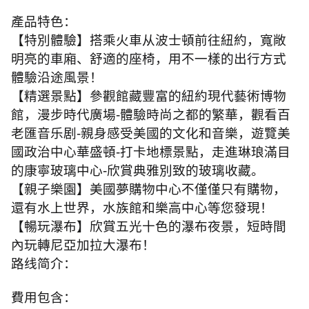
產品特色：
【特別體驗】搭乘火車从波士頓前往紐約，寬敞
明亮的車廂、舒適的座椅，用不一樣的出行方式
體驗沿途風景！
【精選景點】參觀館藏豐富的紐約現代藝術博物
館，漫步時代廣場
-
體驗時尚之都的繁華，觀看百
老匯音乐剧
-
親身感受美國的文化和音樂，遊覽美
國政治中心華盛頓
-
打卡地標景點，走進琳琅滿目
的康寧玻璃中心
-
欣賞典雅別致的玻璃收藏。
【親子樂園】美國夢購物中心不僅僅只有購物，
還有水上世界，水族館和樂高中心等您發現！
【暢玩瀑布】欣賞五光十色的瀑布夜景，短時間
內玩轉尼亞加拉大瀑布！
路线简介：
費用包含：