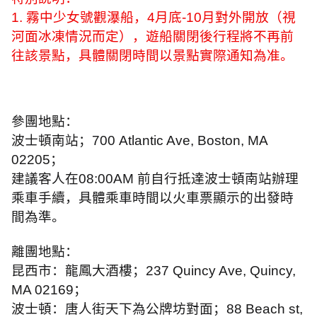
1.
霧中少女號觀瀑船，
4
月底
-10
月對外開放（視
河面冰凍情況而定），遊船關閉後行程將不再前
往該景點，具體關閉時間以景點實際通知為准。
參團地點：
波士頓南站；
700 Atlantic Ave, Boston, MA
02205
；
建議客人在
08:00AM
前自行抵達波士頓南站辦理
乘車手續，具體乘車時間以火車票顯示的出發時
間為準。
離團地點：
昆西市：龍鳳大酒樓；
237 Quincy Ave, Quincy,
MA 02169
；
波士頓：唐人街天下為公牌坊對面；
88 Beach st,