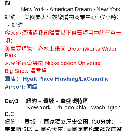
約
New York - American Dream - New York
紐約
→
美國夢大型娛樂購物商業中心（
7
小時）
→
紐約
客人必須通過我司購買以下自費項目中的任意一
項：
美國夢購物中心水上樂園
DreamWorks Water
Park
尼克宇宙遊樂園
Nickelodeon Universe
Big Snow
滑雪場
酒店：
Hyatt Place Flushing/LaGuardia
Airport;
同級
Day3
紐約 – 費城 – 華盛頓特區
New York
- Philadelphia - Washington
D.C.
紐約
→
費城
→
國家獨立歷史公園（
30
分鐘）
→
華盛頓特區
→
國會大廈
+
美國國家檔案館深度遊