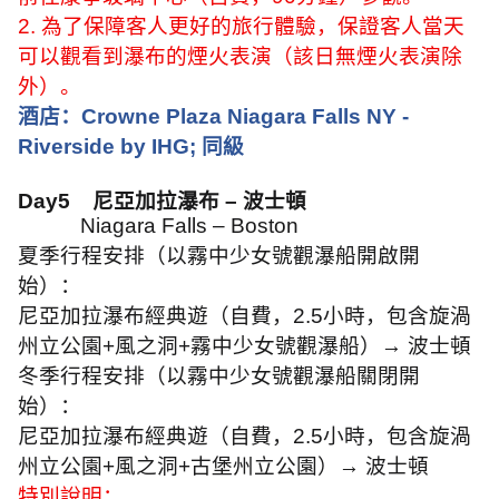
2.
為了保障客人更好的旅行體驗，保證客人當天
可以觀看到瀑布的煙火表演（該日無煙火表演除
外）。
酒店：
Crowne Plaza Niagara Falls NY -
Riverside by IHG;
同級
Day5
尼亞加拉瀑布 – 波士頓
Niagara Falls – Boston
夏季行程安排（以霧中少女號觀瀑船開啟開
始）：
尼亞加拉瀑布經典遊（自費，
2.5
小時，包含旋渦
州立公園
+
風之洞
+
霧中少女號觀瀑船）
→
波士頓
冬季行程安排（以霧中少女號觀瀑船關閉開
始）：
尼亞加拉瀑布經典遊（自費，
2.5
小時，包含旋渦
州立公園
+
風之洞
+
古堡州立公園）
→
波士頓
特別說明：