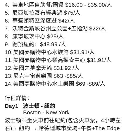
4.
美東地區自助餐
/
團餐
$16.00 - $35.00/
人
5.
尼亞加拉瀑布經典遊
$75/
人
6.
華盛頓特區深度遊
$42/
人
7.
沃特金斯峽谷州立公園
+
五指湖
$22/
人
8.
康寧玻璃中心
$25/
人
9.
翱翔紐約：
$48.99 /
人
10.
美國夢購物中心水族館
$31.91/
人
11.
美國夢購物中心樂高探索中心
$31.91/
人
12.
美國之夢摩天輪
$31.92 /
人
13.
尼克宇宙遊樂園
$63 -$85/
人
14.
美國夢購物中心水上樂園
$69 -$89/
人
行程詳情：
Day1
波士頓
-
紐約
Boston - New York
波士頓乘坐火車前往紐約
(
包含火車票，
4
小時左
右
)→
紐約
→
哈德遜城市廣場
+
午餐
+The Edge