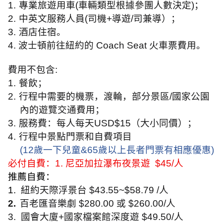
1.
專業旅遊用車
(
車輛類型根據參團人數決定
)
；
2.
中英文服務人員
(
司機
+
導遊
/
司兼導）；
3.
酒店住宿。
4.
波士頓前往紐約的
Coach Seat
火車票費用。
費用不包含
:
1.
餐飲；
2.
行程中需要的機票，渡輪，部分景區
/
國家公園
內的遊覽交通費用；
3.
服務費：每人每天
USD$15
（大小同價）；
4.
行程中景點門票和自費項目
(12
歲一下兒童
&65
歲以上長者門票有相應優惠
)
必付自費：
1.
尼亞加拉瀑布夜景遊
$45/
人
推薦自費：
1.
紐約天際浮景台
$43.55~$58.79 /
人
2.
百老匯音樂劇
$280.00
或
$260.00/
人
3.
國會大廈
+
國家檔案館深度遊
$49.50/
人