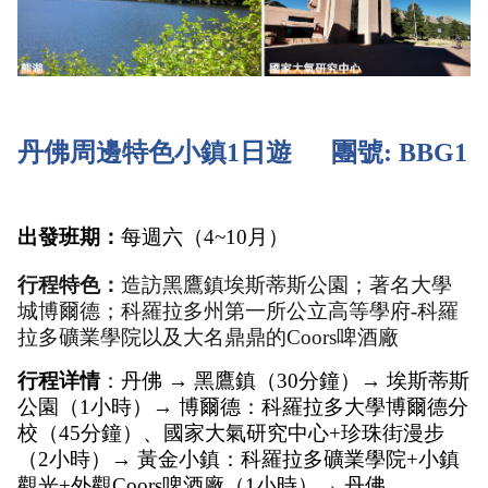
丹佛周邊特色小鎮1日遊      團號: BBG1
出發班期：
每週六（4~10月）
行程特色：
造訪黑鷹鎮埃斯蒂斯公園；著名大學
城博爾德；科羅拉多州第一所公立高等學府-科羅
拉多礦業學院以及大名鼎鼎的Coors啤酒廠
行程详情
：丹佛 → 黑鷹鎮（30分鐘）→ 埃斯蒂斯
公園（1小時）→ 博爾德：科羅拉多大學博爾德分
校（45分鐘）、國家大氣研究中心+珍珠街漫步
（2小時）→ 黃金小鎮：科羅拉多礦業學院+小鎮
觀光+外觀Coors啤酒廠（1小時）→ 丹佛