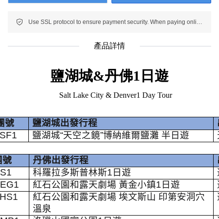
Use SSL protocol to ensure payment security. When paying online, your payment information is protected.
產品詳情
鹽湖城&丹佛1日遊
Salt Lake City & Denver1 Day Tour
團號
鹽湖城出發行程
SF1
鹽湖城
“
天空之鏡
”
博納維爾鹽灘 半日遊
團號
丹佛出發行程
S1
科羅拉多斯普林斯
1
日遊
EG1
紅石公園和露天劇場 黃金小鎮
1
日遊
HS1
紅石公園和露天劇場 埃文斯山 印第安洞穴
溫泉