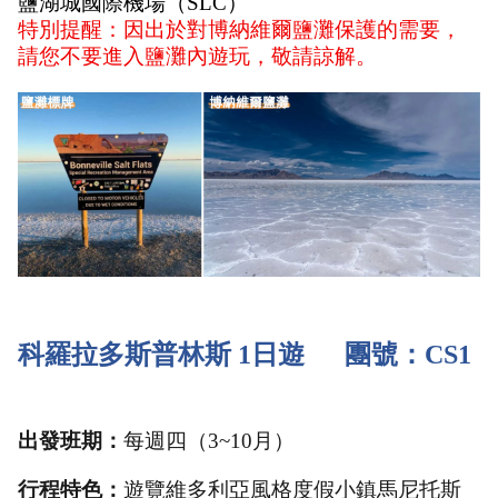
鹽湖城國際機場（SLC）
特別提醒：
因出於對博納維爾鹽灘保護的需要，
請您不要進入鹽灘內遊玩，敬請諒解。
科羅拉多斯普林斯 1日遊      團號：CS1
出發班期：
每週四（3~10月）
行程特色：
遊覽維多利亞風格度假小鎮馬尼托斯