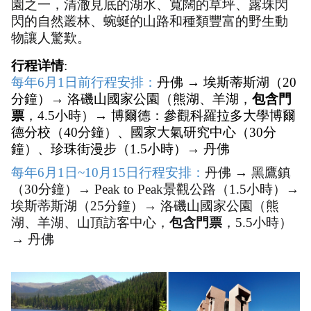
園之一，清澈見底的湖水、寬闊的草坪、露珠閃
閃的自然叢林、蜿蜒的山路和種類豐富的野生動
物讓人驚歎。
行程详情
:
每年6月1日前行程安排：
丹佛 → 埃斯蒂斯湖（20
分鐘）→ 洛磯山國家公園（熊湖、羊湖，
包含門
票
，4.5小時）→ 博爾德：參觀科羅拉多大學博爾
德分校（40分鐘）、國家大氣研究中心（30分
鐘）、珍珠街漫步（1.5小時）→ 丹佛
每年6月1日~10月15日行程安排：
丹佛 → 黑鷹鎮
（30分鐘）→ Peak to Peak景觀公路（1.5小時）→
埃斯蒂斯湖（25分鐘）→ 洛磯山國家公園（熊
湖、羊湖、山頂訪客中心，
包含門票
，5.5小時）
→ 丹佛