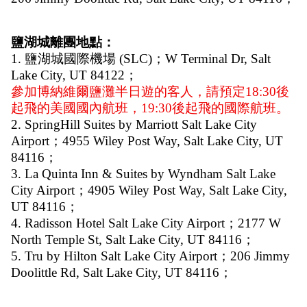
鹽湖城離團地點：
1. 鹽湖城國際機場 (SLC)；W Terminal Dr, Salt 
Lake City, UT 84122；
參加博納維爾鹽灘半日遊的客人，請預定18:30後
起飛的美國國內航班，19:30後起飛的國際航班。
2. SpringHill Suites by Marriott Salt Lake City 
Airport；4955 Wiley Post Way, Salt Lake City, UT 
84116；
3. La Quinta Inn & Suites by Wyndham Salt Lake 
City Airport；4905 Wiley Post Way, Salt Lake City, 
UT 84116；
4. Radisson Hotel Salt Lake City Airport；2177 W 
North Temple St, Salt Lake City, UT 84116；
5. Tru by Hilton Salt Lake City Airport；206 Jimmy 
Doolittle Rd, Salt Lake City, UT 84116；