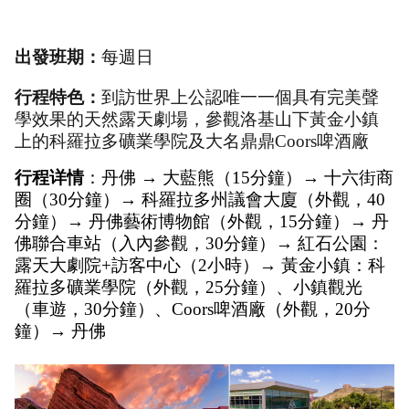
出發班期：
每週日
行程特色：
到訪世界上公認唯一一個具有完美聲
學效果的天然露天劇場，參觀洛基山下黃金小鎮
上的科羅拉多礦業學院及大名鼎鼎Coors啤酒廠
行程详情
：丹佛 → 大藍熊（15分鐘）→ 十六街商
圈（30分鐘）→ 科羅拉多州議會大廈（外觀，40
分鐘）→ 丹佛藝術博物館（外觀，15分鐘）→ 丹
佛聯合車站（入內參觀，30分鐘）→ 紅石公園：
露天大劇院+訪客中心（2小時）→ 黃金小鎮：科
羅拉多礦業學院（外觀，25分鐘）、小鎮觀光
（車遊，30分鐘）、Coors啤酒廠（外觀，20分
鐘）→ 丹佛