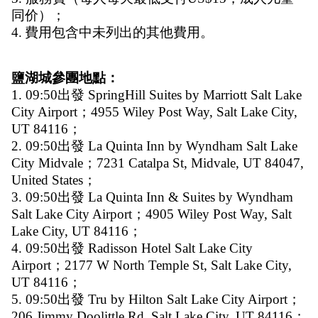
同价）；
4.
費用包含中未列出的其他費用。
鹽湖城參團地點：
1. 09:50出發 SpringHill Suites by Marriott Salt Lake 
City Airport；4955 Wiley Post Way, Salt Lake City, 
UT 84116；
2. 09:50出發 La Quinta Inn by Wyndham Salt Lake 
City Midvale；7231 Catalpa St, Midvale, UT 84047, 
United States；
3. 09:50出發 La Quinta Inn & Suites by Wyndham 
Salt Lake City Airport；4905 Wiley Post Way, Salt 
Lake City, UT 84116；
4. 09:50出發 Radisson Hotel Salt Lake City 
Airport；2177 W North Temple St, Salt Lake City, 
UT 84116；
5. 09:50出發 Tru by Hilton Salt Lake City Airport；
206 Jimmy Doolittle Rd, Salt Lake City, UT 84116；