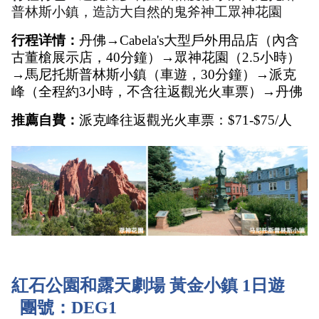
普林斯小鎮，造訪大自然的鬼斧神工眾神花園
行程详情
：
丹佛→Cabela's大型戶外用品店（內含
古董槍展示店，40分鐘）→眾神花園（2.5小時）
→馬尼托斯普林斯小鎮（車遊，30分鐘）→派克
峰（全程約3小時，不含往返觀光火車票）→丹佛
推薦自費：
派克峰往返觀光火車票：$71-$75/人
紅石公園和露天劇場 黃金小鎮 1日遊     
  團號：DEG1