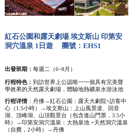
紅石公園和露天劇場 埃文斯山 印第安
洞穴溫泉 1日遊     團號：EHS1
出發班期：
每週二（6~8月）
行程特色：
到訪世界上公認唯一一個具有完美聲
學效果的天然露天劇場，體驗地熱礦泉水游泳池
行程详情
：丹佛→紅石公園：露天大劇院+訪客中
心（1.5小時）→埃文斯山：上山風景道、回音
湖、頂峰湖、山頂觀景台（包含進山門票，3.5小
時）→印第安洞穴溫泉：大熱泉池 +天然洞穴溫泉
（自費，2小時）→丹佛