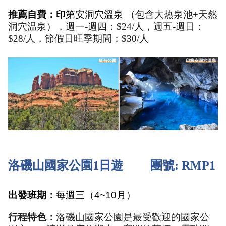
推薦自費：
印第安洞穴溫泉 （
包含大热泉池+天然
洞穴温泉
），週一-週四：$24/人，週五-週日：
$28/人，節假日旺季期間：$30/人
洛磯山國家公園1日遊         團號: RMP1
出發班期：
每週三（4~10月）
行程特色：
洛磯山國家公園是最受歡迎的國家公