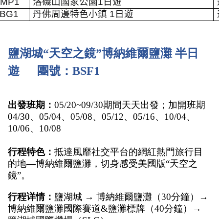
MP1
洛磯山國家公園
1
日遊
BG1
丹佛周邊特色小鎮
1
日遊
鹽湖城“天空之鏡”博納維爾鹽灘 半日
遊      團號：BSF1
出發班期：
05/20~09/30期間天天出發；加開班期
04/30、05/04、05/08、05/12、05/16、10/04、
10/06、10/08
行程特色：
抵達風靡社交平台的網紅熱門旅行目
的地—博納維爾鹽灘，切身感受美國版“天空之
鏡”。
行程详情：
鹽湖城 → 博納維爾鹽灘（30分鐘）→ 
博納維爾鹽灘國際賽道&鹽灘標牌（40分鐘）→ 