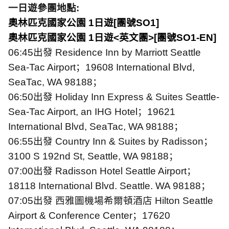
一日遊參團地點
:
奧林匹克國家公園
1
日遊
[
團號
SO1]
奧林匹克國家公園
1
日遊
<
英文團
>[
團號
SO1-EN]
06:45
出發
Residence Inn by Marriott Seattle
Sea-Tac Airport
；
19608 International Blvd,
SeaTac, WA 98188
；
06:50
出發
Holiday Inn Express & Suites Seattle-
Sea-Tac Airport, an IHG Hotel
；
19621
International Blvd, SeaTac, WA 98188
；
06:55
出發
Country Inn & Suites by Radisson
；
3100 S 192nd St, Seattle, WA 98188
；
07:00
出發
Radisson Hotel Seattle Airport
；
18118 International Blvd. Seattle. WA 98188
；
07:05
出發
西雅圖機場希爾頓酒店
Hilton Seattle
Airport & Conference Center
；
17620