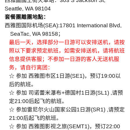
西雅圖國王街火車站：
303 S Jackson St,
Seattle, WA 98104
套餐團離團地點：
西雅图国际机场
(SEA):17801 International Blvd,
SeaTac, WA 98158
；
最后一天，选择部分一日游可以安排送机，请按
照以下要求预定航班，如需安排送机，请将航班
信息提供客服；不参加一日游的客人无送机服
务，请自行离团：
☆ 参加 西雅图市区
1
日游
(SE1)
，预订
19:00
以
后的航班。
☆ 参加 司诺蕾米瀑布
+
德国村
1
日游
(SL1) ,
请预
定
21:00
后起飞的航班。
☆ 参加雷尼尔火山国家公园
1
日游
(SR1) ,
请预定
21:00
后起飞的航班。
☆ 参加 西雅图影视之旅
(SEMT1)
，预订
22:00