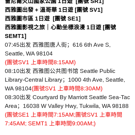
雷尼爾火山國家公園
1
日遊
[
團號
SR1]
西雅圖出發
+
溫哥華
1
日遊
[
團號
SV1]
西雅圖市區
1
日遊
[
團號
SE1]
西雅圖影視之旅｜心動坐標浪漫
1
日遊
[
團號
SEMT1]
07:45
出发
西雅图唐人街；
616 6th Ave S,
Seattle, WA 98104
(
團號
SV1
上車時間
8:15AM)
08:10
出发
西雅图公共图书馆
Seattle Public
Library-Central Library
；
1000 4th Ave, Seattle,
WA 98104
(
團號
SV1
上車時間
8:30AM)
08:30
出发
Courtyard By Marriott Seattle Sea-Tac
Area
；
16038 W Valley Hwy, Tukwila, WA 98188
(
團號
SE1
上車時間
7:15AM;
團號
SV1
上車時間
7:45AM; SEMT1
上車時間
9:00AM;)