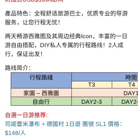
產品特色：全程舒适旅游巴士，优质专业的导游
服务，让您行程无忧！
两天畅游西雅图及其周边经典
Icon
，丰富的一日
游自由搭配，
DIY
私人专属的行程路线！
2
人成
行，保证出发！
路线简介：
行程路綫
時間
T3
T4
家園
–
西雅圖
DAY
自由行
DAY2-3
DAY2
自選一日游推荐
:
司諾蕾米瀑布
+
德國村
1
日遊 團號
SL1
價格：
$148/
人