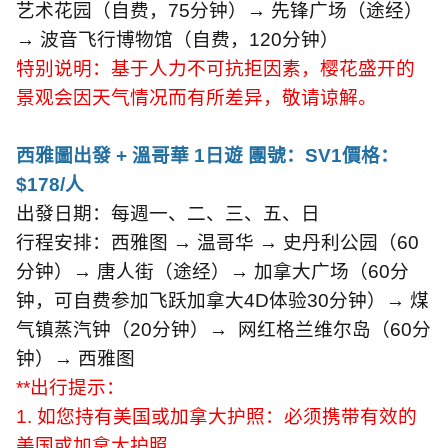
艺术花园（自费，
75
分钟）→ 先锋广场（途经）
→ 波音飞行博物馆（自费，
120
分钟）
特别说明：基于人力不可抗拒因素，樱花盛开的
景观会因天气情况而有所差异，敬请谅解。
西雅圖出發
+
溫哥華
1
日遊 團號：
SV1
價格：
$178/
人
出發日期：每週一、二、三、五、日
行程安排：西雅图 → 温哥华 → 史丹利公园（
60
分钟）→ 唐人街（途经）→ 加拿大广场（
60
分
钟，可自费参加飞跃加拿大
4D
体验
30
分钟）→ 煤
气镇蒸汽钟（
20
分钟）→
网红格兰维尔岛（
60
分
钟）→ 西雅图
**
出行提示：
1.
如您持有美国或加拿大护照：必须携带有效的
美国或加拿大护照。