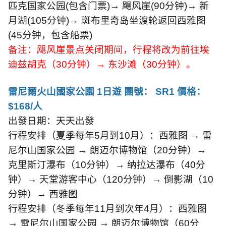
匹克国家公园
(
包含门票
)
→ 飓风崖
(90
分钟
)
→ 新
月湖
(105
分钟
)
→ 斑布里奇岛坐渡轮返回西雅图
(45
分钟，包含船票
)
备注：飓风崖景点关闭期间，行程将改为前往埃
迪兹胡克（
30
分钟）→ 东沙滩（
30
分钟）。
雷尼爾火山國家公園
1
日遊 團號：
SR1
價格：
$168/
人
出發日期：天天出發
行程安排（夏季每年
5
月到
10
月）：西雅图 → 雷
尼尔山国家公园 → 朗迈尔博物馆（
20
分钟）→
克里斯汀瀑布（
10
分钟）→ 纳拉达瀑布（
40
分
钟）→ 天堂游客中心（
120
分钟）→ 倒影湖（
10
分钟）→ 西雅图
行程安排（冬季每年
11
月到次年
4
月）：西雅图
→ 雷尼尔山国家公园 → 朗迈尔博物馆（
60
分