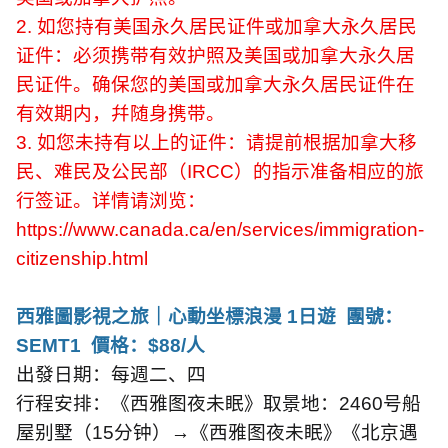
2.
如您持有美国永久居民证件或加拿大永久居民
证件：必须携带有效护照及美国或加拿大永久居
民证件。确保您的美国或加拿大永久居民证件在
有效期内，幷随身携带。
3.
如您未持有以上的证件：请提前根据加拿大移
民、难民及公民部（
IRCC
）的指示准备相应的旅
行签证。详情请浏览：
https://www.canada.ca/en/services/immigration-
citizenship.html
西雅圖影視之旅｜心動坐標浪漫
1
日遊
團號：
SEMT1
價格：
$88/
人
出發日期：每週二、四
行程安排：《西雅图夜未眠》取景地：
2460
号船
屋别墅（
15
分钟）→《西雅图夜未眠》《北京遇