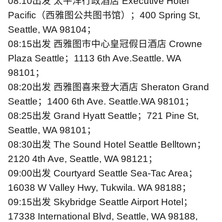
08:10
出发
太平洋行政酒店
Executive Hotel
Pacific
（西雅图公共图书馆）；
400 Spring St,
Seattle, WA 98104
；
08:15
出发
西雅图市中心皇冠假日酒店
Crowne
Plaza Seattle
；
1113 6th Ave.Seattle. WA
98101
；
08:20
出发
西雅图喜来登大酒店
Sheraton Grand
Seattle
；
1400 6th Ave. Seattle.WA 98101
；
08:25
出发
Grand Hyatt Seattle
；
721 Pine St,
Seattle, WA 98101
；
08:30
出发
The Sound Hotel Seattle Belltown
；
2120 4th Ave, Seattle, WA 98121
；
09:00
出发
Courtyard Seattle Sea-Tac Area
；
16038 W Valley Hwy, Tukwila. WA 98188
；
09:15
出发
Skybridge Seattle Airport Hotel
；
17338 International Blvd, Seattle, WA 98188,