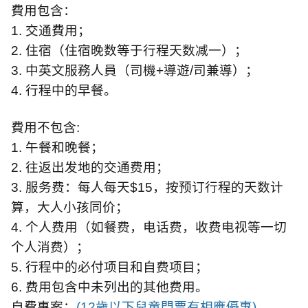
費用包含：
1.
交通費用；
2.
住宿（住宿晚数等于行程天数减一）；
3.
中英文服務人員（司機
+
導遊
/
司兼導）；
4.
行程中的早餐。
費用不包含
:
1.
午餐和晚餐；
2.
往返出发地的交通费用；
3.
服务费：每人每天
$15
，按预订行程的天数计
算，大人小孩同价；
4.
个人费用（如餐费，电话费，收费电视等一切
个人消费）；
5.
行程中的必付项目和自费项目；
6.
费用包含中未列出的其他费用。
自費專案：
(12
歲以下兒童門票有相應優惠
)