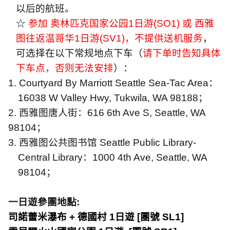
以后的航班。
☆
参加 奥林匹克国家公园
1
日游
(SO1)
或 西雅
图往返温哥华
1
日游
(SV1)
，不提供送机服务
，
可选择在以下常规地点下车（
请下单时告知具体
下车点，否则无法安排
）：
1. Courtyard By Marriott Seattle Sea-Tac Area
：
16038 W Valley Hwy, Tukwila, WA 98188
；
2.
西雅图唐人街：
616 6th Ave S, Seattle, WA
98104
；
3.
西雅图公共图书馆
Seattle Public Library-
Central Library
：
1000 4th Ave, Seattle, WA
98104
；
一日遊參團地點
:
司諾蕾米瀑布
+
德國村
1
日遊
[
團號
SL1]