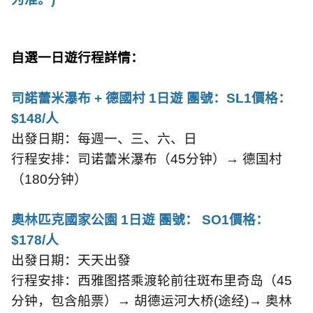
自選一日遊行程詳情：
司諾蕾米瀑布
+
德國村
1
日遊 團號：
SL1
價格：
$148/
人
出發日期：每週一、三、六、日
行程安排：司诺蕾米瀑布（
45
分钟）→ 德国村
（
180
分钟）
奧林匹克國家公園
1
日遊 團號：
SO1
價格：
$178/
人
出發日期：天天出發
行程安排：西雅图搭乘渡轮前往斑布里奇岛（
45
分钟，包含船票）→ 胡德运河大桥
(
途经
)
→ 奥林