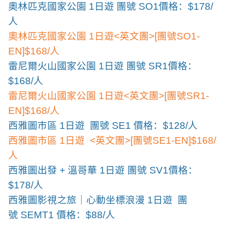
奧林匹克國家公園
1
日遊 團號
SO1
價格：
$178/
人
奧林匹克國家公園
1
日遊
<
英文團
>[
團號
SO1-
EN]$168/
人
雷尼爾火山國家公園
1
日遊 團號
SR1
價格：
$168/
人
雷尼爾火山國家公園
1
日遊
<
英文團
>[
團號
SR1-
EN]$168/
人
西雅圖市區
1
日遊
團號
SE1
價格：
$128/
人
西雅圖市區
1
日遊
<
英文團
>[
團號
SE1-EN]$168/
人
西雅圖出發
+
溫哥華
1
日遊 團號
SV1
價格：
$178/
人
西雅圖影視之旅｜心動坐標浪漫
1
日遊
團
號
SEMT1
價格：
$88/
人