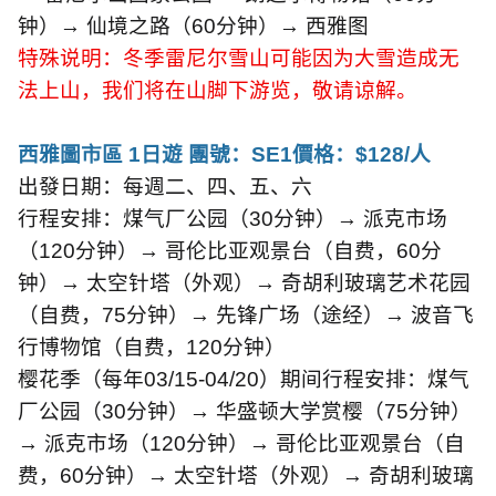
钟）→ 仙境之路（
60
分钟）→ 西雅图
特殊说明：冬季雷尼尔雪山可能因为大雪造成无
法上山，我们将在山脚下游览，敬请谅解。
西雅圖市區
1
日遊 團號：
SE1
價格：
$128/
人
出發日期：每週二、四、五、六
行程安排：煤气厂公园（
30
分钟）→ 派克市场
（
120
分钟）→ 哥伦比亚观景台（自费，
60
分
钟）→ 太空针塔（外观）→ 奇胡利玻璃艺术花园
（自费，
75
分钟）→ 先锋广场（途经）→ 波音飞
行博物馆（自费，
120
分钟）
樱花季（每年
03/15-04/20
）期间行程安排：煤气
厂公园（
30
分钟）→ 华盛顿大学赏樱（
75
分钟）
→ 派克市场（
120
分钟）→ 哥伦比亚观景台（自
费，
60
分钟）→ 太空针塔（外观）→ 奇胡利玻璃