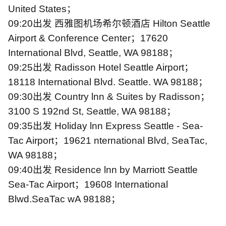
United States
；
09:20
出发
西雅图机场希尔顿酒店
Hilton Seattle
Airport & Conference Center
；
17620
International Blvd, Seattle, WA 98188
；
09:25
出发
Radisson Hotel Seattle Airport
；
18118 International Blvd. Seattle. WA 98188
；
09:30
出发
Country lnn & Suites by Radisson
；
3100 S 192nd St, Seattle, WA 98188
；
09:35
出发
Holiday lnn Express Seattle - Sea-
Tac Airport
；
19621 nternational Blvd, SeaTac,
WA 98188
；
09:40
出发
Residence lnn by Marriott Seattle
Sea-Tac Airport
；
19608 International
Blwd.SeaTac wA 98188
；