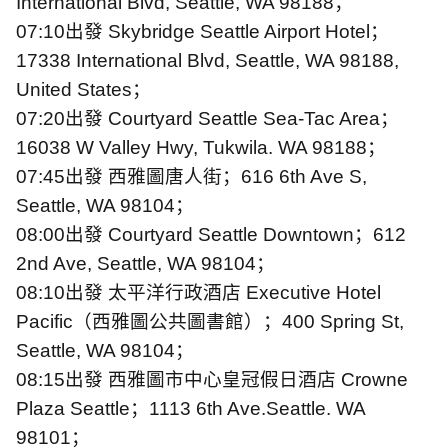
International Blvd, Seattle, WA 98188
；
07:10
出發
Skybridge Seattle Airport Hotel
；
17338 International Blvd, Seattle, WA 98188,
United States
；
07:20
出發
Courtyard Seattle Sea-Tac Area
；
16038 W Valley Hwy, Tukwila. WA 98188
；
07:45
出發
西雅圖唐人街；
616 6th Ave S,
Seattle, WA 98104
；
08:00
出發
Courtyard Seattle Downtown
；
612
2nd Ave, Seattle, WA 98104
；
08:10
出發
太平洋行政酒店
Executive Hotel
Pacific
（西雅圖公共圖書館）；
400 Spring St,
Seattle, WA 98104
；
08:15
出發
西雅圖市中心皇冠假日酒店
Crowne
Plaza Seattle
；
1113 6th Ave.Seattle. WA
98101
；