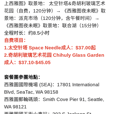
上西雅图》取景地： 太空针塔
&
奇胡利玻璃艺术
花园（自费，
120
分钟）→ 《西雅图夜未眠》取
景地：派克市场（
120
分钟，含午餐时间）→
《西雅图夜未眠》取景地：联合湖（
15
分钟）
全程时长：约
8.5
小时
自费项目：
1.
太空针塔
Space Needle
成人：
$37.00
起
2.
奇胡利玻璃艺术花园
Chihuly Glass Garden
成人：
$37.10-$45.05
套餐團參團地點：
西雅圖國際機場
(SEA)
：
17801 International
Blvd, SeaTac, WA 98158
西雅圖郵輪碼頭：
Smith Cove Pier 91, Seattle,
WA 98121