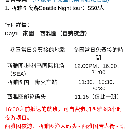
1.
西雅图夜游
Seattle Night tour
：
$50/
人
行程詳情：
Day1
家園
–
西雅圖（自费夜游）
參團當日免費接的地點
參團當日免費接的時
間
西雅图
-
塔科马国际机场
12:00PM
、
16:00
、
21:00
（
SEA
）
西雅图国王街火车站
11:30
、
15:30
、
20:30
西雅图邮轮码头
11:15
（仅此一班）
16:00
之前抵达的航班，可自费参加西雅图
3
小时
夜游项目。
西雅图夜游：西雅图渔人码头
-
西雅图唐人街
-
凯