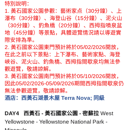
特別說明：
1.
黃石國家公園參觀：藝術家点（
30
分鐘）、上
瀑布（
30
分鐘）、海登山谷（
15
分鐘）、泥火山
（
30
分鐘）、釣魚橋（
20
分鐘）、西拇指噴泉盆
地（
45
分鐘）等景點，具體遊覽情況請以導遊實
際安排為準。
2.
黃石國家公園東門預計將於
05/02/2026
開放，
在此之前以下景點：上下瀑布、藝術家點、海登
峽谷、泥火山、釣魚橋、西拇指間歇泉均無法參
觀遊覽，敬請諒解。
3.
黃石國家公園南門預計將於
05/10/2026
開放，
因此
05/02/2026-05/09/2026
期間西拇指間歇泉仍
無法參觀遊覽，敬請諒解。
酒店：西黃石湖景木屋
Terra Nova;
同級
DAY4
西黃石
-
黃石國家公園
-
密蘇拉
West
Yellowstone - Yellowstone National Park -