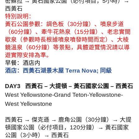
密蘇拉
→
黃石國家公園（必付項目，
5
小時）
→
西黃石
特別說明：
黃石公園參觀：調色板（
30
分鐘）、噴泉步道
（
60
分鐘）、牽牛花熱泉（
15
分鐘）、老忠實間
歇泉（參觀時長根據噴泉噴發時間而定）、大棱
鏡溫泉（
60
分鐘）等景點，具體遊覽情況請以導
遊實際安排為準。
早餐：酒店内
酒店：西黃石湖景木屋
Terra Nova;
同級
DAY3
西黃石 – 大提頓 – 黃石國家公園 – 西黃石
West Yellowstone-Grand Teton-Yellowstone-
West Yellowstone
西黃石
→
傑克遜
→
鹿角公園（
30
分鐘）
→
大提
頓國家公園（必付項目，
120
分鐘）
→
黃石國家
公園（
3
小時）
→
西黃石