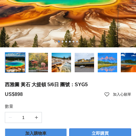
西雅圖 黃石 大提頓 5/6日 團號：SYG5
US$898
加入心願單
數量
加入購物車
立即購買