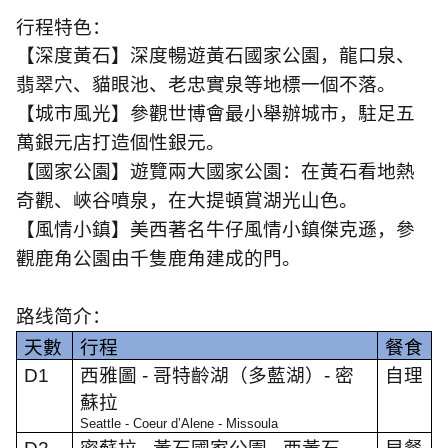
行程特色：
【深度黃石】深度暢遊黃石國家公園，龍口泉、
翡翠穴、貓眼池、老忠實泉等地標一個不落。
【城市風光】參觀世博會最小舉辦城市，駐足五
萬銀元店打造個性銀元。
【國家公園】遊覽兩大國家公園：在黃石看地熱
奇觀、峽谷噴泉，在大提頓賞湖光山色。
【風情小鎮】美西著名牛仔風情小鎮傑克遜，參
觀鹿角公園由千隻鹿角建成的門。
路线简介：
天數
行程
餐食
D1
西雅圖
-
哥特齡湖（多藍湖）
-
密
自理
蘇拉
Seattle - Coeur d’Alene - Missoula