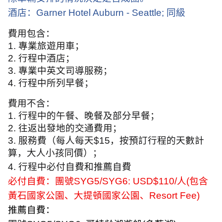
酒店：
Garner Hotel Auburn - Seattle;
同級
費用包含：
1.
專業旅遊用車；
2.
行程中酒店；
3.
專業中英文司導服務；
4.
行程中所列早餐；
費用不含：
1.
行程中的午餐、晚餐及部分早餐；
2.
往返出發地的交通費用；
3.
服務費（每人每天
$15
，按預訂行程的天數計
算，大人小孩同價）；
4.
行程中必付自費和推薦自費
必付自費：
團號
SYG5/SYG6: USD$110/
人
(
包含
黃石國家公園、大提頓國家公園、
Resort Fee)
推薦自費：