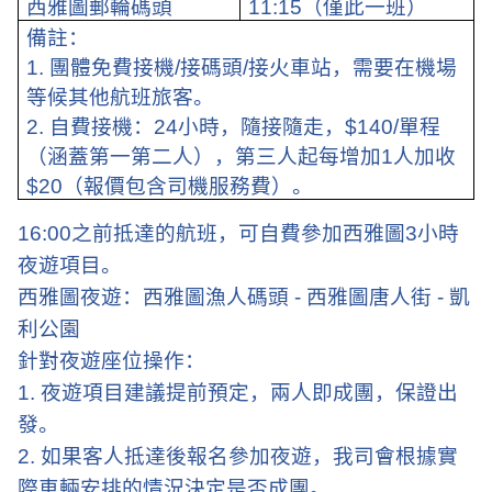
西雅圖郵輪碼頭
11:15
（僅此一班）
備註：
1.
團體免費接機
/
接碼頭
/
接火車站，需要在機場
等候其他航班旅客。
2.
自費接機：
24
小時，隨接隨走，
$140/
單程
（涵蓋第一第二人），第三人起每增加
1
人加收
$20
（報價包含司機服務費）。
16:00
之前抵達的航班，可自費參加西雅圖
3
小時
夜遊項目。
西雅圖夜遊：西雅圖漁人碼頭
-
西雅圖唐人街
-
凱
利公園
針對夜遊座位操作：
1.
夜遊項目建議提前預定，兩人即成團，保證出
發。
2.
如果客人抵達後報名參加夜遊，我司會根據實
際車輛安排的情況決定是否成團。