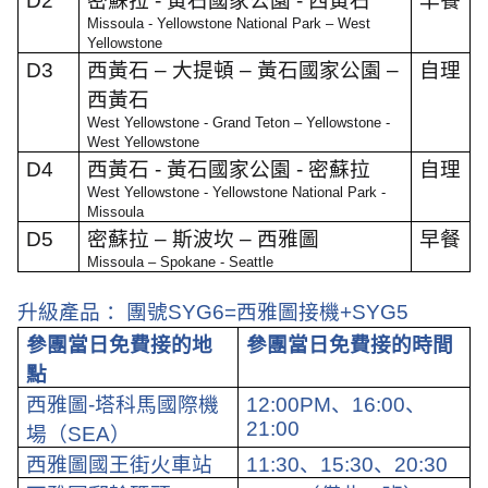
D2
密蘇拉
-
黃石國家公園
-
西黃石
早餐
Missoula - Yellowstone National Park – West
Yellowstone
D3
西黃石
–
大提頓
–
黃石國家公園
–
自理
西黃石
West Yellowstone - Grand Teton – Yellowstone -
West Yellowstone
D4
西黃石
-
黃石國家公園
-
密蘇拉
自理
West Yellowstone - Yellowstone National Park -
Missoula
D5
密蘇拉
–
斯波坎
–
西雅圖
早餐
Missoula – Spokane - Seattle
升級產品 ：團號
SYG6=
西雅圖接機
+SYG5
參團當日免費接的地
參團當日免費接的時間
點
西雅圖
-
塔科馬國際機
12:00PM
、
16:00
、
21:00
場（
SEA
）
西雅圖國王街火車站
11:30
、
15:30
、
20:30