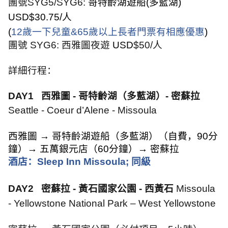
團號
SYG5/SYG6:
哥特齡湖遊船
(
多藍湖
)
USD$30.75/
人
(
12
歲一下兒童
&65
歲以上長者門票有相應優惠
)
團號
SYG6:
西雅圖夜遊
USD
$50/
人
詳細行程：
DAY1
西雅圖
-
哥特齡湖（多藍湖）
-
密蘇拉
Seattle - Coeur d’Alene - Missoula
西雅圖
→
哥特齡湖遊船（多藍湖）（自費，
90
分
鐘）
→
五萬銀元店（
60
分鐘）
→
密蘇拉
酒店：
Sleep Inn Missoula;
同級
DAY2
密蘇拉
-
黃石國家公園
-
西黃石
Missoula
- Yellowstone National Park – West Yellowstone