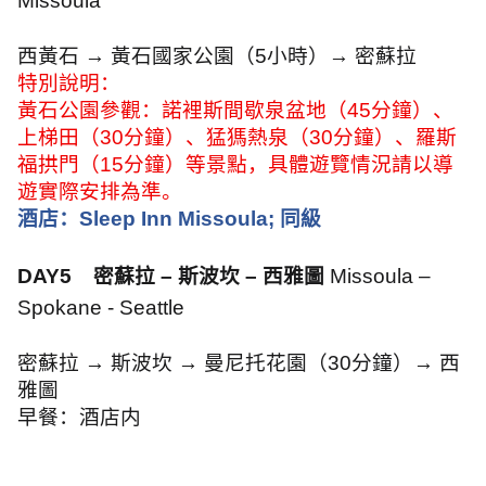
Missoula
西黃石
→
黃石國家公園（
5
小時）
→
密蘇拉
特別說明：
黃石公園參觀：諾裡斯間歇泉盆地（
45
分鐘）、
上梯田（
30
分鐘）、猛獁熱泉（
30
分鐘）、羅斯
福拱門（
15
分鐘）等景點，具體遊覽情況請以導
遊實際安排為準。
酒店：
Sleep Inn Missoula;
同級
DAY5
密蘇拉 – 斯波坎 – 西雅圖
Missoula –
Spokane - Seattle
密蘇拉
→
斯波坎
→
曼尼托花園（
30
分鐘）
→
西
雅圖
早餐：酒店内