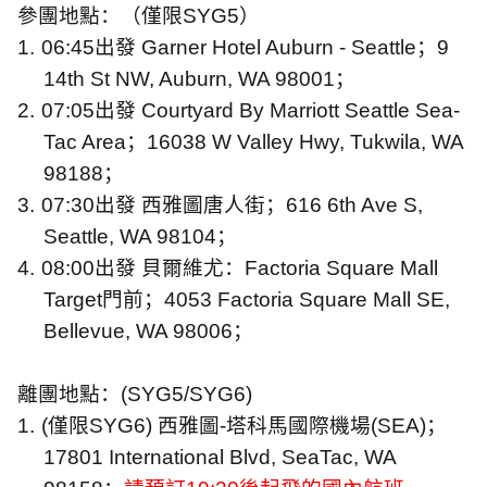
參團地點：（僅限
SYG5
）
1.
06:45
出發
Garner Hotel Auburn - Seattle
；
9
14th St NW, Auburn, WA 98001
；
2.
07:05
出發
Courtyard By Marriott Seattle Sea-
Tac Area
；
16038 W Valley Hwy, Tukwila, WA
98188
；
3.
07:30
出發 西雅圖唐人街；
616 6th Ave S,
Seattle, WA 98104
；
4.
08:00
出發 貝爾維尤：
Factoria Square Mall
Target
門前；
4053 Factoria Square Mall SE,
Bellevue, WA 98006
；
離團地點：
(SYG5/SYG6)
1.
(
僅限
SYG6)
西雅圖
-
塔科馬國際機場
(SEA)
；
17801 International Blvd, SeaTac, WA