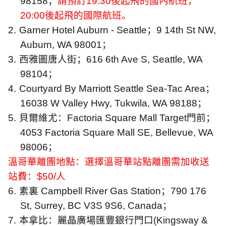
98158
；
請預訂
19:30
後起飛的國內航班，
20:00
後起飛的國際航班。
2.
Garner Hotel Auburn - Seattle
；
9 14th St NW,
Auburn, WA 98001
；
3.
西雅圖唐人街；
616 6th Ave S, Seattle, WA
98104
；
4.
Courtyard By Marriott Seattle Sea-Tac Area
；
16038 W Valley Hwy, Tukwila, WA 98188
；
5.
貝爾維尤：
Factoria Square Mall Target
門前；
4053 Factoria Square Mall SE, Bellevue, WA
98006
；
溫哥華離團地點：選擇溫哥華站點離團需加收送
站費：
$50/
人
6.
素裏
Campbell River Gas Station
；
790 176
St, Surrey, BC V3S 9S6, Canada
；
7.
本拿比：麗晶廣場匯豐銀行門口
(Kingsway &