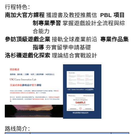
行程特色：
南加大官方課程
獲證書及教授推薦信
PBL
項目
制專業學習
掌握遊戲設計全流程與綜
合能力
參訪頂級遊戲企業
接軌全球產業前沿
專業作品集
指導
夯實留學申請基礎
洛杉磯遊戲化探索
理論結合實戰設計
路线简介：