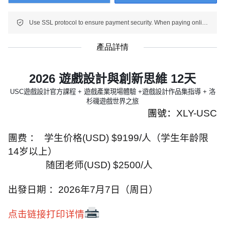
Use SSL protocol to ensure payment security. When paying online, your payment information is protected.
產品詳情
2026
遊戲設計與創新思維
12
天
USC
遊戲設計官方課程
+
遊戲產業現場體驗
+
遊戲設計作品集指導
+
洛
杉磯遊戲世界之旅
團號：
XLY-USC
團费 ：
学生价格
(USD) $9199/
人
（学生年龄限
14
岁以上）
随团老师
(USD) $2500/
人
出發日期 ：
2026
年
7
月
7
日（周日）
点击链接打印详情