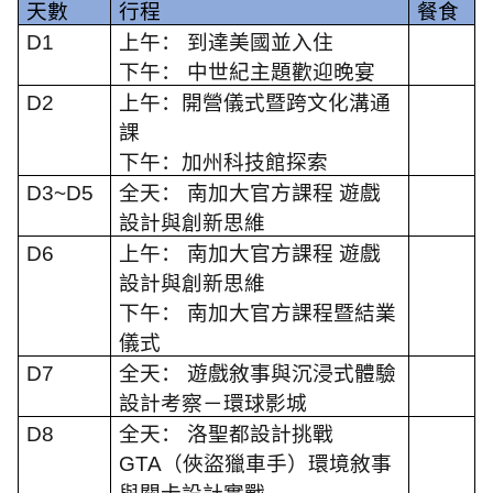
天數
行程
餐食
D1
上午： 到達美國並入住
下午： 中世紀主題歡迎晚宴
D2
上午：開營儀式暨跨文化溝通
課
下午：加州科技館探索
D3~D5
全天： 南加大官方課程 遊戲
設計與創新思維
D6
上午： 南加大官方課程 遊戲
設計與創新思維
下午： 南加大官方課程暨結業
儀式
D7
全天： 遊戲敘事與沉浸式體驗
設計考察－環球影城
D8
全天： 洛聖都設計挑戰
GTA
（俠盜獵車手）環境敘事