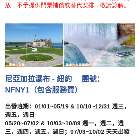
放，不予提供門票補償或替代安排，敬請諒解。
尼亞加拉瀑布
-
紐約
團號：
NFNY1
（包含服務費）
出發班期：
01/01~05/19 & 10/10~12/31
週三，
週五，週日
05/20~07/02 & 10/03~10/09
週一，週二，週
三，週四，週五，週日；
07/03~10/02
天天出發