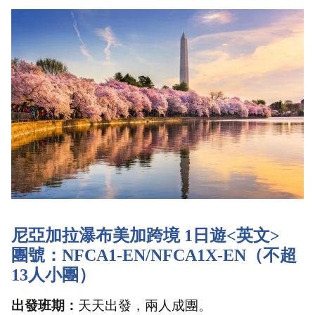
尼亞加拉瀑布美加跨境 1日遊<英文>
團號：NFCA1-EN
/NFCA1X-EN（不超
13人小團）
出發班期：
天天出發，兩人成團。