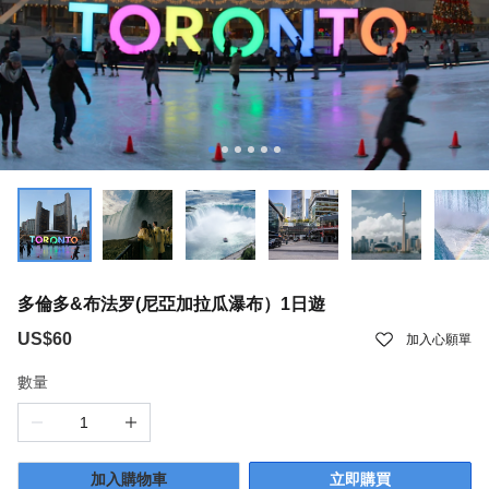
多倫多&布法罗(尼亞加拉瓜瀑布）1日遊
US$60
加入心願單
數量
加入購物車
立即購買