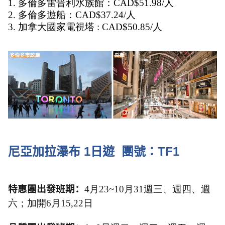
1. 多倫多雷普利水族館：CAD$51.98/人
2. 多倫多遊船：CAD$37.24/人
3. 加拿大國家電視塔 : CAD$50.85/人
尼亞加拉瀑布
1
日遊
團號：
TF1
特惠團出發班期：
4月23~10月31週三、週四、週
六；加開6月15,22日