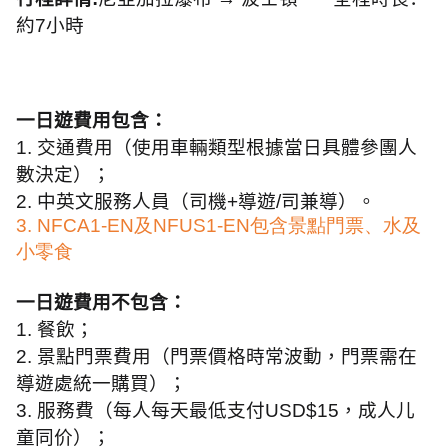
約
7
小時
一日遊費用包含：
1.
交通費用（使用車輛類型根據當日具體參團人
數決定）；
2.
中英文服務人員（司機
+
導遊
/
司兼導）。
3. NFCA1-EN
及
NFUS1-EN
包含景點門票、水及
小零食
一日遊費用不包含：
1.
餐飲；
2.
景點門票費用（門票價格時常波動，門票需在
導遊處統一購買）；
3.
服務費（每人每天最低支付
USD$15
，成人儿
童同价）；