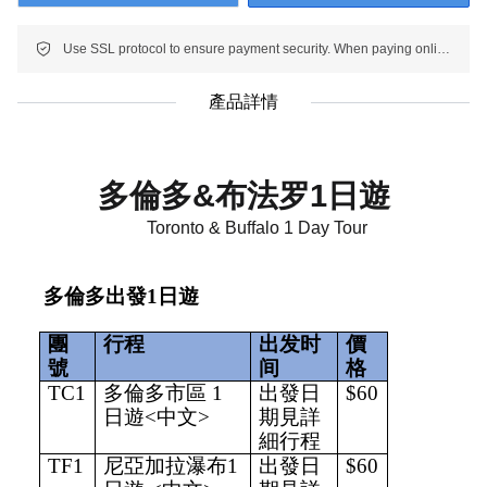
Use SSL protocol to ensure payment security. When paying online, your payment information is protected.
產品詳情
多倫多
&
布法罗
1
日遊
Toronto &
Buffalo
1 Day Tour
多倫多出發1日遊
團
行程
出发时
價
號
间
格
TC1
多倫多市區 1
出發日
$60
日遊<中文>
期見詳
細行程
TF1
尼亞加拉瀑布1
出發日
$60