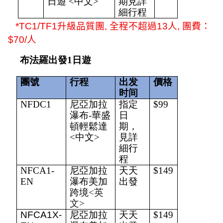
日遊 <中文>
期見詳
細行程
*TC1/TF1
升級品質團
,
全程不超過
13
人
,
團費：
$70/
人
布法羅出發1日遊
團號
行程
出发
價格
时间
NFDC1
尼亞加拉
指定
$99
瀑布-華盛
日
頓輕鬆達
期，
<中文>
見詳
細行
程
NFCA1-
尼亞加拉
天天
$149
EN
瀑布美加
出發
跨境
<英
文>
NFCA1X-
尼亞加拉
天天
$149