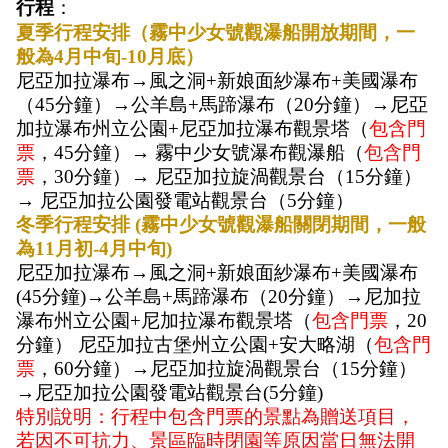
行程
：
夏季行程安排（霧中少女號觀瀑船開放期間，一
般為4月中旬-10月底）
尼亞加拉瀑布→風之洞+新娘面紗瀑布+美國瀑布
（45分鐘）→公羊島+馬蹄瀑布（20分鐘）→尼亞
加拉瀑布州立公園+尼亞加拉瀑布觀景塔（
包含門
票
，45分鐘）→ 霧中少女號瀑布觀瀑船（
包含門
票
，30分鐘）→ 尼亞加拉旋渦觀景台（15分鐘）
→ 尼亞加拉公園發電站觀景台（5分鐘）
冬季行程安排 (霧中少女號觀瀑船關閉期間，一般
為11月初-4月中旬)
尼亞加拉瀑布→風之洞+新娘面紗瀑布+美國瀑布
(45分鐘)→公羊島+馬蹄瀑布（20分鐘）→尼加拉
瀑布州立公園+尼加拉瀑布觀景塔（
包含門票
，20
分鐘） 尼亞加拉古堡州立公園+安大略湖（
包含門
票
，60分鐘）→尼亞加拉旋渦觀景台（15分鐘）
→尼亞加拉公園發電站觀景台(5分鐘)
特別說明：
行程中包含門票的景點為贈送項目，
若因不可抗力、景區臨時閉園等原因當日無法開