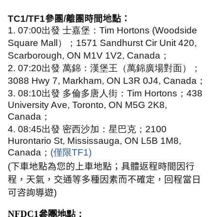
TC1/TF1
參團
/
離團時間地點：
1. 07:00
出發 士嘉堡：
Tim Hortons (Woodside
Square Mall
）；
1571 Sandhurst Cir Unit 420,
Scarborough, ON M1V 1V2, Canada
；
2. 07:20
出發 萬錦：漢堡王（萬錦廣場對面）；
3088 Hwy 7, Markham, ON L3R 0J4, Canada
；
3. 08:10
出發 多倫多唐人街：
Tim Hortons
；
438
University Ave, Toronto, ON M5G 2K8,
Canada
；
4. 08:45
出發 密西沙加：星巴克；
2100
Hurontario St, Mississauga, ON L5B 1M8,
Canada
；
(
僅限
TF1)
(
下車地點為您的上車地點；具體返程時間因行
程，天氣，交通等多種因素而不確定，回程當日
可咨詢導遊
)
NFDC1參團地點：