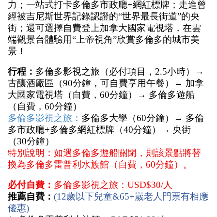
力；一站式打卡多倫多市政廳+網紅標牌；走進曾
經被吉尼斯世界記錄認證的“世界最長街道”的央
街；還可選擇自費登上加拿大國家電視塔，在雲
端觀景台體驗用“上帝視角”欣賞多倫多的城市美
景！
行程：
多倫多影視之旅（必付項目，2.5小時）→ 
古釀酒廠區（90分鐘，可自費享用午餐）→ 加拿
大國家電視塔（自費，60分鐘）→ 多倫多遊船
（自費，60分鐘）
多倫多影視之旅：
多倫多大學（60分鐘）→ 多倫
多市政廳+多倫多網紅標牌（40分鐘）→ 央街
（30分鐘）
特別說明：如遇多倫多遊船關閉，則該景點將替
換為多倫多雷普利水族館（自費，60分鐘）。
必付自費：
多倫多影視之旅：USD$30/人
推薦自費：
(12歲以下兒童&65+嵗老人門票有相應
優惠)