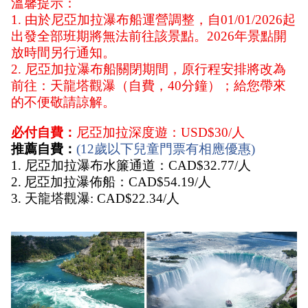
溫馨提示：
1. 由於尼亞加拉瀑布船運營調整，自01/01/2026起
出發全部班期將無法前往該景點。2026年景點開
放時間另行通知。
2. 尼亞加拉瀑布船關閉期間，原行程安排將改為
前往：天龍塔觀瀑（自費，40分鐘）；給您帶來
的不便敬請諒解。
必付自費：
尼亞加拉深度遊：USD$30/人
推薦自費：
(12歲以下兒童門票有相應優惠)
1. 尼亞加拉瀑布水簾通道：CAD$32.77/人
2.
尼亞加拉瀑佈船：CAD$54.19/人
3. 天龍塔觀瀑: CAD$22.34/人