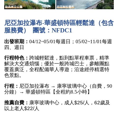
尼亞加拉瀑布-華盛頓特區輕鬆達（包含
服務費）  團號：NFDC1
出發班期：
04/12~05/01每週日；05/02~11/01每週
四、週日
行程特色：
跨城輕鬆達，點到點單程車票，精準
解決大交通煩惱；優於一般跨城巴士，參離團點
覆蓋廣泛，全程配備華人導遊；沿途經停精選特
色景點。
行程：
尼亞加拉瀑布 → 康寧玻璃中心（自費，90
分鐘）→ 華盛頓特區【全程約8.5小時】
推薦自費：
康寧玻璃中心，
成人$25/人，62歲及
以上老人$22/人