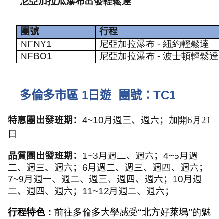
尼亞加拉瓜瀑布出發輕鬆達
團號
行程
NFNY1
尼亞加拉瀑布
-
紐約輕鬆達
NFBO1
尼亞加拉瀑布
-
波士頓輕鬆達
多倫多市區
1
日遊
團號：
TC1
特惠團出發班期：
4
~10
月週三、週六；
加開6月21
日
品質團出發班期：
1~3
月週二、週六；
4~5
月週
二、週三、週六；
6
月週二、週三、週四、週六；
7~9
月週一、週二、週三、週四、週六；
10
月週
二、週四、週六；
11~12
月週二、週六；
行程特色：
前往多倫多大學感受“北方好萊塢”的魅