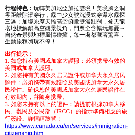
行程特色：
玩轉美加尼亞加拉雙境！美境風之洞
零距離貼瀑穿行，霧中少女號沉浸式穿瀑水霧探
三瀑；加境乘摩天輪高空俯瞰雙瀑壯闊，登天龍
塔地標解鎖高空觀景視角，門票全含暢玩無憂～
自然奇景與地標風情碰撞，每一處都藏著驚喜，
生動旅程嗨玩不停！。
出行提示：
1. 如您持有美國或加拿大護照：必須携帶有效的
美國或加拿大護照。
2. 如您持有美國永久居民證件或加拿大永久居民
證件：必須携帶有效護照及美國或加拿大永久居
民證件。確保您的美國或加拿大永久居民證件在
有效期內，幷隨身携帶。
3. 如您未持有以上的證件：請提前根據加拿大移
民、難民及公民部（IRCC）的指示準備相應的旅
行簽證。詳情請瀏覽：
https://www.canada.ca/en/services/immigration-
citizenship.html