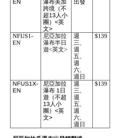
EN
瀑布美加
出發
跨境（不
超13人小
團）<英
文>
NFUS1-
尼亞加拉
週
$139
EN
瀑布半日
三、
遊<英文>
週
五、
週
六、
週日
NFUS1X-
尼亞加拉
週
$139
EN
瀑布 1日
三、
遊（不超
週
13人小
五、
團）<英
週
文>
六、
週日