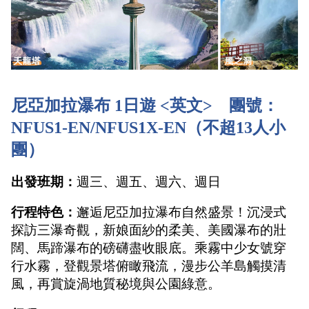
尼亞加拉瀑布 1日遊 <英文>    團號：
NFUS1-EN
/NFUS1X-EN（不超13人小
團）
出發班期：
週三、週五、週六、週日
行程特色：
邂逅尼亞加拉瀑布自然盛景！沉浸式
探訪三瀑奇觀，新娘面紗的柔美、美國瀑布的壯
闊、馬蹄瀑布的磅礴盡收眼底。乘霧中少女號穿
行水霧，登觀景塔俯瞰飛流，漫步公羊島觸摸清
風，再賞旋渦地質秘境與公園綠意。