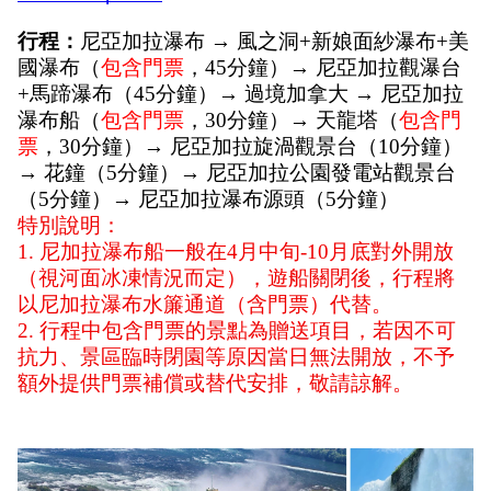
行程：
尼亞加拉瀑布 → 風之洞+新娘面紗瀑布+美
國瀑布（
包含門票
，45分鐘）→ 尼亞加拉觀瀑台
+馬蹄瀑布（45分鐘）→ 過境加拿大 → 尼亞加拉
瀑布船（
包含門票
，30分鐘）→ 天龍塔（
包含門
票
，30分鐘）→ 尼亞加拉旋渦觀景台（10分鐘）
→ 花鐘（5分鐘）→ 尼亞加拉公園發電站觀景台
（5分鐘）→ 尼亞加拉瀑布源頭（5分鐘）
特別說明：
1. 尼加拉瀑布船一般在4月中旬-10月底對外開放
（視河面冰凍情況而定），遊船關閉後，行程將
以尼加拉瀑布水簾通道（含門票）代替。
2. 行程中包含門票的景點為贈送項目，若因不可
抗力、景區臨時閉園等原因當日無法開放，不予
額外提供門票補償或替代安排，敬請諒解。