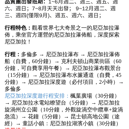
品質團出發班期：
1~6
月週二、週三、週五、週
六、週日；
7~8
月天天出發；
9~12
月週二、週
三、週四
(
僅限
9
月
)
、週五、週六、週日；
行程特色：
觀看世界七大奇景之一的尼亞加拉瀑
佈，乘坐官方運營的尼亞加拉瀑佈船，深度探索
尼亞加拉！
行程：
多倫多 → 尼亞加拉瀑布 → 尼亞加拉瀑佈
船（自費，60分鐘）→ 克利夫頓山商業街區（60
分鐘，可自費享用午餐）→ 尼亞加拉瀑布觀景台
（15分鐘）→ 尼亞加拉瀑布水簾通道（自費，45
分鐘）→ 尼亞加拉深度遊（必付項目，2小時）→ 
多倫多
尼亞加拉深度遊行程安排：
楓葉廣場（30分鐘）
→ 尼亞加拉水電站瞭望台（5分鐘）→ 尼亞加拉
旋渦州立公園（10分鐘，外觀旋渦空中纜車+旋渦
急流）→ 花鐘（5分鐘）→ 昆士頓高地公園（途
經）→ 童話小鎮：尼亞加拉湖濱小鎮（30分鐘）