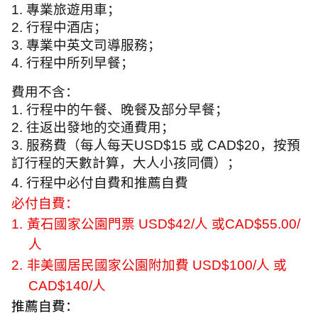
1.
專業旅遊用車；
2.
行程中酒店；
3.
專業中英文司導服務；
4.
行程中所列早餐；
費用不含：
1.
行程中的午餐、晚餐及部分早餐；
2.
往返出發地的交通費用；
3.
服務費（每人每天
USD$15
或
CAD$20
，按預
訂行程的天數計算，大人小孩同價）；
4.
行程中必付自費和推薦自費
必付自費：
1.
黃石國家公園門票
USD$42/
人 或
CAD$55.00/
人
2.
非美國居民國家公園附加費
USD$100/
人 或
CAD$140/
人
推薦自費：