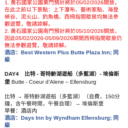
1.
黃石國家公園東門預計將於
05/02/2026
開放，
在此之前以下景點：上下瀑布、藝術家點、海登
峽谷、泥火山、釣魚橋、西拇指間歇泉均無法參
觀遊覽，敬請諒解。
2.
黃石國家公園南門預計將於
05/10/2026
開放，
因此
05/02/2026-05/09/2026
期間西拇指間歇泉仍
無法參觀遊覽，敬請諒解。
酒店：
Best Western Plus Butte Plaza Inn;
同
級
DAY4
比特
-
哥特齡湖遊船（多藍湖）
-
埃倫斯
堡
Butte - Coeur d’Alene – Ellensburg
比特
→
哥特齡湖遊船（多藍湖）（自費，
150
分
鐘，含午餐時間，午餐自理）
→
埃倫斯堡
早餐：酒店内
酒店：
Days Inn by Wyndham Ellensburg;
同
級