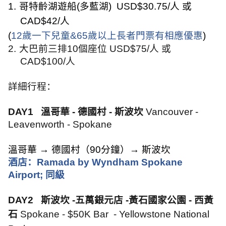
1.
哥特齡湖遊船
(
多藍湖
) USD$30.75/
人 或
CAD$42/
人
(
12
歲一下兒童
&65
歲以上長者門票有相應優惠
)
2.
大巴前三排
10
個座位
USD$75/
人 或
CAD$100/
人
詳細行程：
DAY1
溫哥華
-
德國村
-
斯波坎
Vancouver -
Leavenworth - Spokane
溫哥華
→
德國村（
90
分鐘）
→
斯波坎
酒店：
Ramada by Wyndham Spokane
Airport;
同級
DAY2
斯波坎
-
五萬銀元店
-
黃石國家公園
-
西黃
石
Spokane - $50K Bar
- Yellowstone National