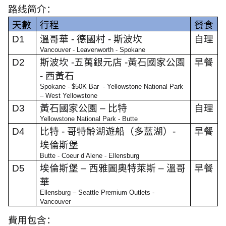
路线简介：
天數
行程
餐食
D1
溫哥華
-
德國村
-
斯波坎
自理
Vancouver - Leavenworth - Spokane
D2
斯波坎
-
五萬銀元店
-
黃石國家公園
早餐
-
西黃石
Spokane - $50K Bar - Yellowstone National Park
– West Yellowstone
D3
黃石國家公園
–
比特
自理
Yellowstone National Park - Butte
D4
比特
-
哥特齡湖遊船（多藍湖）
-
早餐
埃倫斯堡
Butte - Coeur d’Alene - Ellensburg
D5
埃倫斯堡
–
西雅圖奧特萊斯
–
溫哥
早餐
華
Ellensburg – Seattle Premium Outlets -
Vancouver
費用包含：