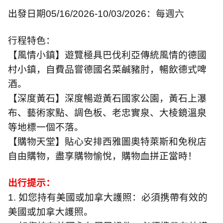
出發日期
05/16/2026-10/03/2026
：每週六
行程特色：
【風情小鎮】遊覽極具巴伐利亞傳統風情的德國
村小鎮，自費品嘗德國名菜鹹豬肘，暢飲德式啤
酒。
【深度黃石】深度暢遊黃石國家公園，黃石上瀑
布、藝術家點、調色板、老忠實泉、大棱鏡溫泉
等地標一個不落。
【購物天堂】貼心安排西雅圖奧特萊斯和免稅店
自由購物，盡享購物愉悅，購物血拼正當時！
出行提示：
1.
如您持有美國或加拿大護照：必須携帶有效的
美國或加拿大護照。