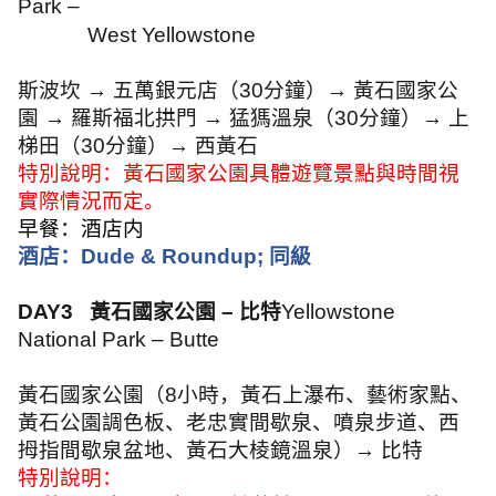
Park –
West Yellowstone
斯波坎
→
五萬銀元店（
30
分鐘）
→
黃石國家公
園
→
羅斯福北拱門
→
猛獁溫泉（
30
分鐘）
→
上
梯田（
30
分鐘）
→
西黃石
特別說明：黃石國家公園具體遊覽景點與時間視
實際情況而定。
早餐：酒店内
酒店：
Dude & Roundup;
同級
DAY3
黃石國家公園 – 比特
Yellowstone
National Park – Butte
黃石國家公園（
8
小時，黃石上瀑布、藝術家點、
黃石公園調色板、老忠實間歇泉、噴泉步道、西
拇指間歇泉盆地、黃石大棱鏡溫泉）
→
比特
特別說明：