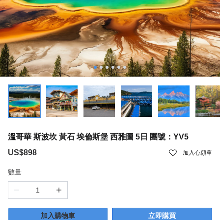
溫哥華 斯波坎 黃石 埃倫斯堡 西雅圖 5日 團號：YV5
US$898
加入心願單
數量
加入購物車
立即購買