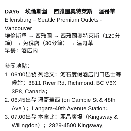
DAY5
埃倫斯堡 – 西雅圖奧特萊斯 – 溫哥華
Ellensburg – Seattle Premium Outlets -
Vancouver
埃倫斯堡
→
西雅圖
→
西雅圖奧特萊斯（
120
分
鐘）
→
免稅店（
30
分鐘）
→
溫哥華
早餐：酒店内
參團地點：
1.
06:00
出發 列治文：河石度假酒店門口巴士等
候站；
8811 River Rd, Richmond, BC V6X
3P8, Canada
；
2.
06:45
出發 溫哥華西
(on Cambie St & 48th
Ave.)
；
Langara-49th Avenue Station
；
3.
07:00
出發 本拿比：麗晶廣場（
Kingsway &
Willingdon
）；
2829-4500 Kingsway,