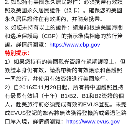
2.
如您持有美國永久居民證件：必須携帶有效護
照及美國永久居民證件（綠卡）。確保您的美國
永久居民證件在有效期內，幷隨身携帶。
3.
如您未持有以上的證件：請提前根據美國海關
和邊境保護局（
CBP
）的指示準備相應的旅行簽
證。詳情請瀏覽：
https://www.cbp.gov
特別提示：
1
）如果您持有的美國觀光簽證在過期護照上，但
簽證本身仍有效，請携帶新的有效護照和舊護照
一同旅行，幷使用有效簽證進行美國旅行。
2
）自
2016
年
11
月
29
日起，所有持中國護照且持
有最長有效期（十年）
B1/B2
、
B1
和
B2
簽證的個
人，赴美旅行前必須完成有效的
EVUS
登記。未完
成
EVUS
登記的旅客將無法獲得登機牌或通過陸路
口岸入境，詳情請瀏覽：
https://www.evus.gov