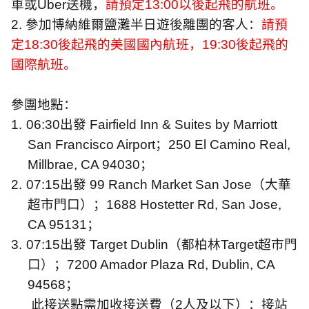
車或
Uber
送機，
請預定
13:00
以後起飛的航班。
2.
參加博納維爾鹽灘半日遊後離團的客人：
請預
定
18:30
後起飛的美國國內航班，
19:30
後起飛的
國際航班。
參團地點：
1.
06:30
出發
Fairfield Inn & Suites by Marriott
San Francisco Airport
；
250 El Camino Real,
Millbrae, CA 94030
；
2.
07:15
出發
99 Ranch Market San Jose
（大華
超市門口）；
1688 Hostetter Rd, San Jose,
CA 95131
；
3.
07:15
出發
Target Dublin
（都柏林
Target
超市門
口）；
7200 Amador Plaza Rd, Dublin, CA
94568
；
此接送點需加收接送費（
2
人及以下）：接站