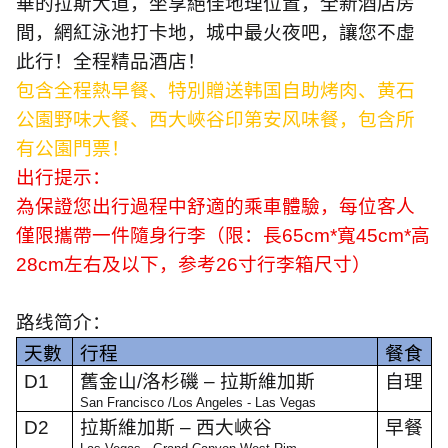
華的拉斯大道，坐享絕佳地理位置，全新酒店房
間，網紅泳池打卡地，城中最火夜吧，讓您不虛
此行！全程精品酒店！
包含全程熱早餐、特別贈送韩国自助烤肉、黄石
公園野味大餐、西大峽谷印第安风味餐，包含所
有公園門票！
出行提示：
為保證您出行過程中舒適的乘車體驗，每位客人
僅限攜帶一件隨身行李（限：長
65cm*
寬
45cm*
高
28cm
左右及以下，参考
26
寸行李箱尺寸）
路线简介：
天數
行程
餐食
D1
舊金山
/
洛杉磯
–
拉斯維加斯
自理
San Francisco /Los Angeles - Las Vegas
D2
拉斯維加斯
–
西大峽谷
早餐