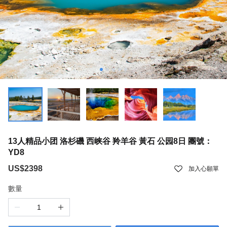
13人精品小团 洛杉磯 西峡谷 羚羊谷 黃石 公园8日 團號：
YD8
US$2398
加入心願單
數量