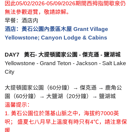
因此
05/02/2026-05/09/2026
期間西拇指間歇泉仍
無法參觀遊覽，敬請諒解。
早餐：酒店内
酒店：黃石公園內景區木屋
Grant Village
Yellowstone; Canyon Lodge & Cabins
DAY7
黃石
-
大提頓國家公園
-
傑克遜
-
鹽湖城
Yellowstone - Grand Teton - Jackson - Salt Lake
City
大提頓國家公園（
60
分鐘）→ 傑克遜 → 鹿角公
園（
60
分鐘）→ 大鹽湖（
20
分鐘）→ 鹽湖城
溫馨提示：
1.
黃石公園位於落基山脈之中，海拔約
7000
英
呎； 盛夏七八月早上溫度有時只有
4
℃，請注意保
暖