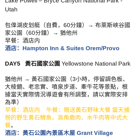
Lake Powell – Bryce Canyon National Park -
Utah
包偉湖皮划艇（自費，
60
分鐘）→ 布萊斯峽谷國
家公園（
60
分鐘）→ 猶他州
早餐：酒店内
酒店：
Hampton Inn & Suites Orem/Provo
DAY5
黃石國家公園
Yellowstone National Park
猶他州 → 黃石國家公園（
3
小時，停留調色板、
大棱鏡、老忠實、噴泉步道、牽牛花等景點，根
據當天實際情況導遊會有所調整，請以實際安排
為準）
早餐：酒店内
午餐：贈送黃石野味大餐 當天捕
撈的野生黃石鱒魚、高角鹿肉、水牛肉等中式大
餐
。
酒店：黃石公園內景區木屋
Grant Village