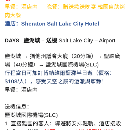
早餐：酒店内
晚餐：贈送歡送晚宴 韓國自助烤
肉大餐
酒店：
Sheraton Salt Lake City Hotel
DAY8
鹽湖城 – 送機
Salt Lake City – Airport
鹽湖城 → 猶他州議會大廈（
30
分鐘）→ 聖殿廣
場（
40
分鐘）→ 鹽湖城國際機場
(SLC)
行程當日可加訂博納維爾鹽灘半日遊（價格：
$108/
人），感受天空之鏡的澄澈與寧靜！
早餐：酒店内
送機信息：
鹽湖城國際機場
(SLC)
1.
直接離團的客人：導遊將安排輕軌、酒店接駁