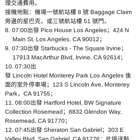
理交通費用。
接機地點：機場一號航站樓
8
號
Baggage Claim
旁邊的星巴克，或三號航站樓
51
號門。
8.
07:00
出發
Pico House Los Angeles
；
424 N
Main St, Los Angeles, CA 90012
；
9.
07:30
出發
Starbucks - The Square Irvine
；
17913 MacArthur Blvd, Irvine, CA 92614
；
10. 07:30
出
發
Lincoln Hotel Monterey Park Los Angeles
後
面的室外停車場；
123 S Lincoln Ave, Monterey
Park
，
CA 91755
；
11. 08:00
出發
Hartford Hotel, BW Signature
Collection Rosemead
；
8832 Glendon Way,
Rosemead, CA 91770
；
12. 07:45
出發
Sheraton San Gabriel
；
303 E
Valley Blvd, San Gabriel, CA 91776
；此接送點