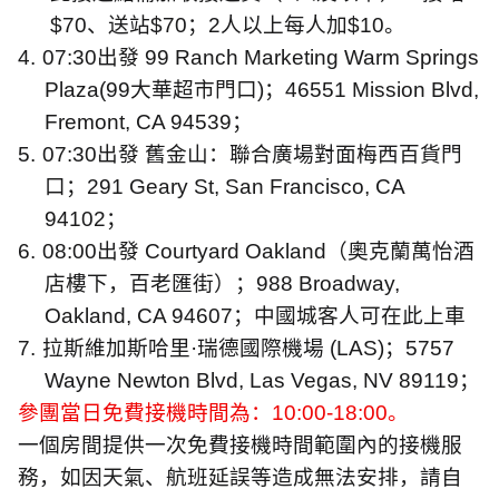
$70
、送站
$70
；
2
人以上每人加
$10
。
4.
07:30
出發
99 Ranch Marketing Warm Springs
Plaza(99
大華超市門口
)
；
46551 Mission Blvd,
Fremont, CA 94539
；
5.
07:30
出發
舊金山：聯合廣場對面梅西百貨門
口；
291 Geary St, San Francisco, CA
94102
；
6.
08:00
出發
Courtyard Oakland
（奧克蘭萬怡酒
店樓下，百老匯街）；
988 Broadway,
Oakland, CA 94607
；中國城客人可在此上車
7.
拉斯維加斯哈里·瑞德國際機場
(LAS)
；
5757
Wayne Newton Blvd, Las Vegas, NV 89119
；
參團當日免費接機時間為：
10:00-18:00
。
一個房間提供一次免費接機時間範圍內的接機服
務，如因天氣、航班延誤等造成無法安排，請自