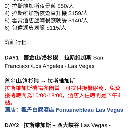
3)
拉斯維加斯夜景遊
$50/
人
4)
拉斯維加斯夜遊直升機
$159/
人
5)
雲霄酒店旋轉餐廳晚餐
$140/
人
6)
包偉湖皮划艇
$115/
人
詳細行程：
DAY1
舊金山
/
洛杉磯 – 拉斯維加斯
San
Francisco /Los Angeles - Las Vegas
舊金山
/
洛杉磯 → 拉斯維加斯
拉斯維加斯機場參團當日可提供接機服務，免費
接機時間為
10:00-18:00
，酒店入住時間是下午
4
點。
酒店：楓丹白露酒店
Fontainebleau Las Vegas
DAY2
拉斯維加斯 – 西大峽谷
Las Vegas -