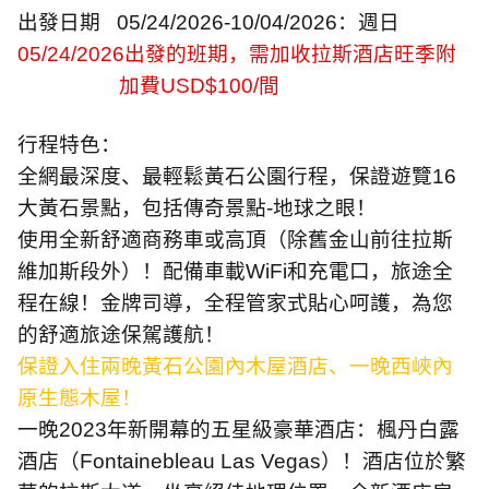
出發日期
05/24/2026-10/04/2026
：週日
05/24/2026
出發的班期，需加收拉斯酒店旺季附
加費
USD$100/
間
行程特色：
全網最深度、最輕鬆黃石公園行程，保證遊覽
16
大黃石景點，包括傳奇景點
-
地球之眼！
使用全新舒適商務車或高頂（除舊金山前往拉斯
維加斯段外）！配備車載
WiFi
和充電口，旅途全
程在線！金牌司導，全程管家式貼心呵護，為您
的舒適旅途保駕護航！
保證入住兩晚黃石公園內木屋酒店、一晚西峽內
原生態木屋！
一晚
2023
年新開幕的五星級豪華酒店：楓丹白露
酒店（
Fontainebleau Las Vegas
）！酒店位於繁