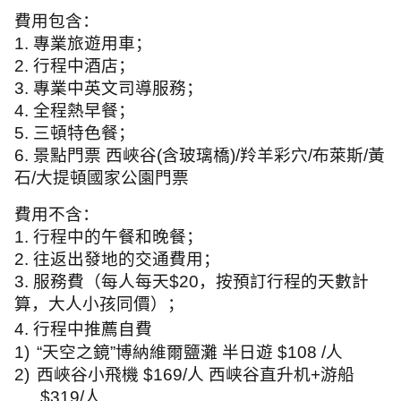
費用包含：
1.
專業旅遊用車；
2.
行程中酒店；
3.
專業中英文司導服務；
4.
全程熱早餐；
5.
三頓特色餐；
6.
景點門票 西峽谷
(
含玻璃橋
)/
羚羊彩穴
/
布萊斯
/
黃
石
/
大提頓國家公園門票
費用不含：
1.
行程中的午餐和晚餐；
2.
往返出發地的交通費用；
3.
服務費（每人每天
$20
，按預訂行程的天數計
算，大人小孩同價）；
4.
行程中推薦自費
1)
“天空之鏡”博納維爾鹽灘 半日遊
$108 /
人
2)
西峽谷小飛機
$169/
人 西峡谷直升机
+
游船
$319/
人