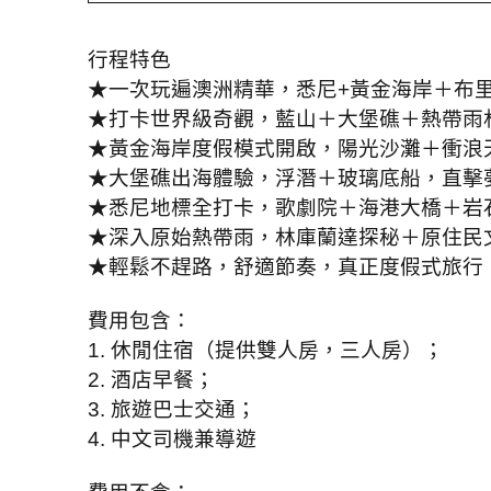
行程特色
★一次玩遍澳洲精華，悉尼
+
黃金海岸＋布
★打卡世界級奇觀，藍山＋大堡礁＋熱帶雨
★黃金海岸度假模式開啟，陽光沙灘＋衝浪
★大堡礁出海體驗，浮潛＋玻璃底船，直擊
★悉尼地標全打卡，歌劇院＋海港大橋＋岩
★深入原始熱帶雨，林庫蘭達探秘＋原住民
★輕鬆不趕路，舒適節奏，真正度假式旅行
費用包含：
1.
休閒住宿（提供雙人房，三人房）；
2.
酒店早餐；
3.
旅遊巴士交通；
4.
中文司機兼導遊