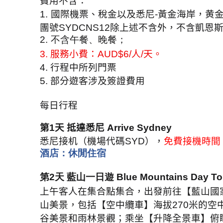
費用不含：
1.
國際機票、稅金以及悉尼
-
黃金海岸，黄
團號
SYDCNS12
除上述不含外，不含凱恩
2.
不含午餐、晚餐；
3.
服務小費：
AUD$6/
人
/
天。
4.
行程中所列門票
5.
部分遊客涉及簽證費用
每日行程
第
1
天 抵達悉尼
Arrive Sydney
悉尼接机（機場代碼
SYD
），
免費接機時間
酒店：休閒住宿
第
2
天 藍山一日遊
Blue Mountains Day To
上午客人在集合點集合，出發前往【藍山國
山美景，包括【空中纜車】海拔
270
米的空
谷美景和雨林景觀；乘坐【升降全景車】俯