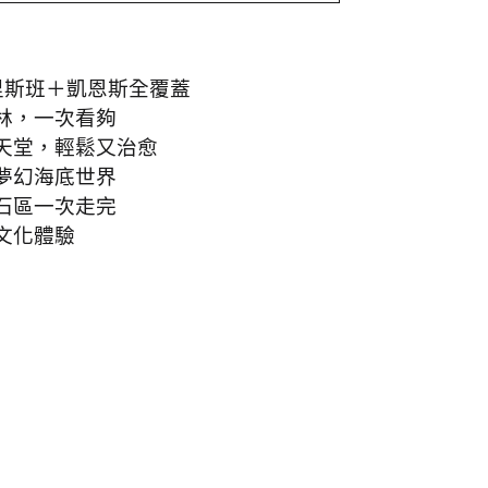
里斯班＋凱恩斯全覆蓋
林，一次看夠
天堂，輕鬆又治愈
夢幻海底世界
石區一次走完
文化體驗