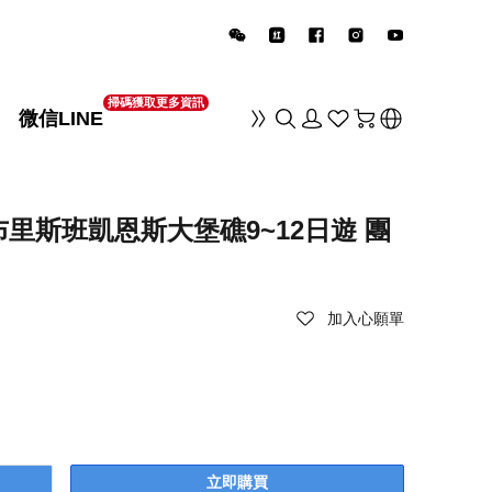
掃碼獲取更多資訊
微信LINE
销
里斯班凱恩斯大堡礁9~12日遊 團
加入心願單
立即購買