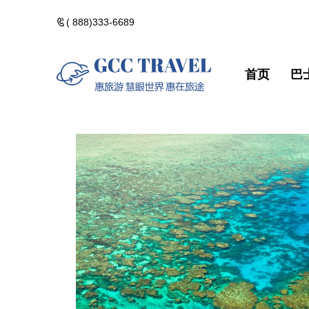
( 888)333-6689
首页
巴
美洲一日遊
郵輪熱門路線
精選門票
包團訂製
美洲一日遊
郵輪熱門路
精選門票
包團訂製
黃石國家公園
河輪熱門路線
精選酒店
黃石國家公
河輪熱門路
精選酒店
加拿大落基山
維京熱門路線(VIK
加拿大落基
維京熱門路線(V
美國西部遊
美國西部遊
美國東部遊
美國東部遊
夏威夷群島・精
夏威夷群島
點擊添加企業
點擊添加
北極光觀測・精
北極光觀測
佛州陽光・美國
佛州陽光・