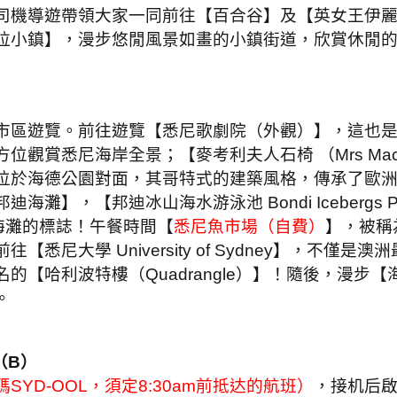
司機導遊帶領大家一同前往【百合谷】及【英女王伊
拉小鎮】，漫步悠閒風景如畫的小鎮街道，欣賞休閒
市區遊覽。前往遊覽【悉尼歌劇院（外觀）】，這也
方位觀賞悉尼海岸全景；【麥考利夫人石椅 （
Mrs Mac
位於海德公園對面，其哥特式的建築風格，傳承了歐
邦迪海灘】，【邦迪冰山海水游泳池
Bondi Icebergs P
海灘的標誌！午餐時間【
悉尼魚市場（自費）
】，被稱
前往【悉尼大學
University of Sydney
】，不僅是澳洲
名的【哈利波特樓（
Quadrangle
）】！隨後，漫步【
。
（
B
）
碼
SYD-OOL
，須定
8:30am
前抵达的航班）
，接机后