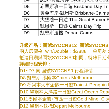
D5
布里斯班一日遊
Brisbane Day Tr
D6
黄金海岸
-
凱恩斯
Brisbane-Cairn
D7
大堡礁一日遊
The Great Barrier 
D8
凱恩斯一日遊
Cairns Day Trip
D9
凱恩斯送機
Depart Cairns
升级产品：團號
SYDCNS12=
團號
SYDCNS
兩人房價格
Twin/Double
：
$3888
单房差
S
抵達日期與團號
SYDCNS9
相同，特殊日期
詳細行程安排：
D1~D7
同 團號
SYDCNS9 行程詳情
D8
凱恩斯
-
墨爾本
Cairns-Melbourne
D9
墨爾本火車企鵝一日遊
Train & Penguin 
D10
墨爾本大洋路一日遊
Great Ocean Road
D11
墨爾本金礦
+
市區一日遊
Gold Mine+City
D12
墨爾本送機
Depart Melbourne