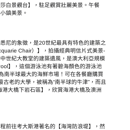
麗莎白景觀台】，駐足觀賞壯麗美景。午餐
的小鎮美景。
是悉尼的象徵，是
20
世紀最具有特色的建築之
quarie Chair
）】，拍攝經典明信片式美景
-
洲中世紀大教堂的建築遺風，是澳大利亞規模
ool
】，這個游泳池有著碧海顏色的游泳池
為南半球最大的海鮮市場！可在各餐廳購買
最古老的大學，被稱為
“
南半球的牛津
”
，而且
海港大橋下岩石區】，欣賞海港大橋及澳洲
啟程前往考大斯港著名的【海灣防浪堤】，然