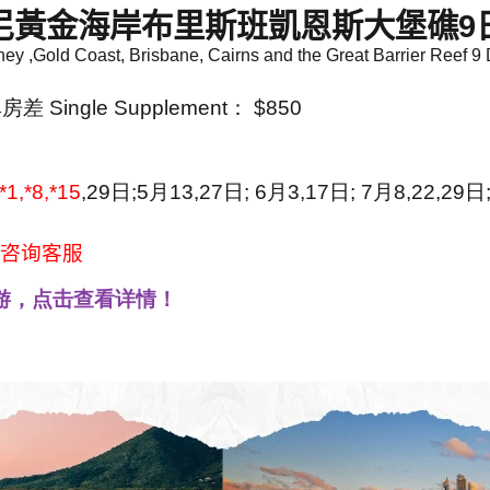
尼黃金海岸布里斯班凱恩斯大堡礁
9
ey ,Gold Coast, Brisbane, Cairns and the Great Barrier Reef 9
单房差
Single Supplement
：
$850
*1
,*8,
*15
,29
日
;
5
月
13,27
日
; 6
月
3,17
日
; 7
月
8,22,29
日
咨询客服
日游，点击查看详情！