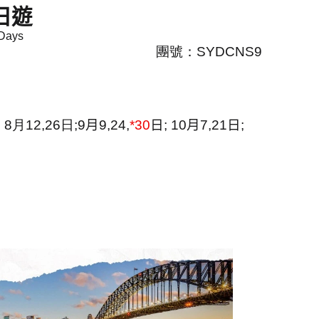
日遊
 Days
團號：
SYDCNS9
; 8
月
12,26
日
;
9
月
9,24,
*30
日
; 10
月
7,21
日
;