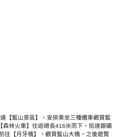
抵達【藍山景區】，安排乘坐三種纜車觀賞藍
【森林火車】往返總長
416
米而下，抵達銀礦
前往【月牙橋】，觀賞藍山大橋，之後遊覽