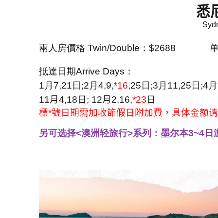
悉
Sydn
兩人房價格
Twin/Double
：
$2688
抵達日期
Arrive Days
：
1
月
7,21
日
;2
月
4,9,
*16
,25
日
;3
月
11,25
日
;4
月
11
月
4,18
日
; 12
月
2,16,
*23
日
標
*
號日期需加收節假日附加費，具体金额请
另可选择<澳洲轻旅行>系列：墨尔本3~4