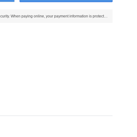
Use SSL protocol to ensure payment security. When paying online, your payment information is protected.