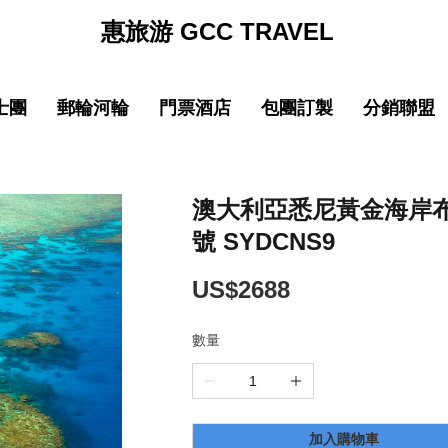
惠旅游 GCC TRAVEL
士團
郵輪河輪
門票酒店
包團訂製
分銷聯盟
促銷
促销
促銷
促
線
品質 中國大陸
中文導遊郵輪路線
品質 中國大陸
中文導遊郵輪路線
巴士团限時優惠
郵輪限時優惠
巴士团限時優惠
郵輪限時優惠
New
New
園
線
品質 亞洲精選
中文導遊河輪路線
品質 亞洲精選
中文導遊河輪路線
惠旅全球甄選
郵輪品牌專區
惠旅全球甄選
郵輪品牌專區
澳大利亞悉尼黃金海岸布
號 SYDCNS9
ING)
山
IKING)
超值 亞洲精選
超值 亞洲精選
惠旅甄選火車系列
惠旅甄選火車系列
奢華 亞洲甄選
奢華 亞洲甄選
英文團 English
英文團 English
US$2688
數量
New
New
選
・精選
品質 歐洲環線
品質 歐洲環線
輕旅行(美洲)
輕旅行(美洲)
微信
企業微信
點擊添加企業LINE
點擊添加企業LINE
New
New
選
・精選
奢華 歐洲甄選
奢華 歐洲甄選
輕旅行(歐洲)
輕旅行(歐洲)
New
New
加入購物車
城市
美國城市
澳大利亞 新西蘭
澳大利亞 新西蘭
輕旅行(亞洲)
輕旅行(亞洲)