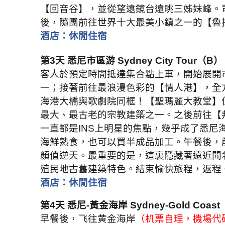
【回音谷】，並從望遠鏡台遠眺三姊妹峰。
後，隨團前往世界十大最美小鎮之一的【魯
酒店：休閒住宿
第
3
天 悉尼市區游
Sydney City Tour
（
B
）
客人於預定時間抵達集合點上車，開始展開
一；接著前往最浪漫色彩的【情人港】，全
海港大橋與歌劇院同框！【聖瑪麗大教堂】
最大、最古老的宗教建築之一。之後前往【
一直都是
INS
上明星的焦點，幾乎成了悉尼
海鮮熟食，也可以買半成品加工。午餐後，
顏值逆天。最重要的是，這裏隱藏著遠近聞
殖民地古舊建築特色。結束愉快旅程，返程
酒店：休閒住宿
第
4
天 悉尼
-
黃金海岸
Sydney-Gold Coast
早餐後，飞往黄金海岸
（机票自理，機場代