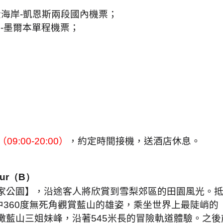
金海岸
-
凱恩斯兩段國內機票；
斯
-
墨爾本單程機票；
（
09:00-20:00
）
，約定時間接機，送酒店休息。
ur
（
B
）
家公園】，沿途客人將欣賞到雪梨郊區的田園風光。
中
360
度無死角觀賞藍山的雄姿，乘坐世界上最陡峭的
瞰藍山三姐妹峰，沿著
545
米長的冒險軌道體驗。之後