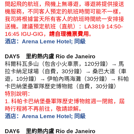
間起飛的航班，飛機上無導遊，導遊將提供接送
機服務，不同客人預定的航班時間可能不一樣，
我司將根據當天所有客人的航班時間統一安排接
送機。建議預定航班（直航）：
LA3819 14:50-
16:45 IGU-GIG
，
請自理機票費用
。
酒店：
Arena Leme Hotel;
同級
DAY5
里約熱内盧
Rio de Janeiro
科爾科瓦多山（包含小火車票，
120
分鐘）→ 馬
拉卡納足球場（自費，
30
分鐘）→ 桑巴大道（車
遊，
10
分鐘）→ 伊帕內瑪海灘（
30
分鐘）→ 科帕
卡巴納堡壘軍隊歷史博物館（自費，
30
分鐘）
特別說明：
1.
科帕卡巴納堡壘軍隊歷史博物館週一閉館，屆
時行程將不再前往，敬請諒解。
酒店：
Arena Leme Hotel;
同級
DAY6
里約熱内盧
Rio de Janeiro