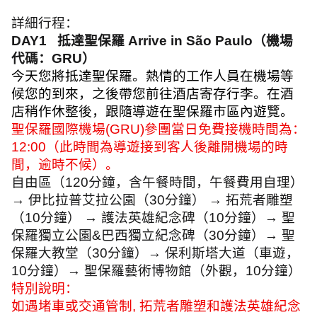
詳細行程：
DAY1
抵達聖保羅
Arrive in São Paulo
（機場
代碼：
GRU
）
今天您將抵達聖保羅。熱情的工作人員在機場等
候您的到來，之後帶您前往酒店寄存行李。在酒
店稍作休整後，跟隨導遊在聖保羅市區內遊覽。
聖保羅國際機場
(GRU)
參團當日免費接機時間為：
12:00
（此時間為導遊接到客人後離開機場的時
間，逾時不候）。
自由區（
120
分鐘，含午餐時間，午餐費用自理）
→ 伊比拉普艾拉公園（
30
分鐘） → 拓荒者雕塑
（
10
分鐘） → 護法英雄紀念碑（
10
分鐘）→ 聖
保羅獨立公園
&
巴西獨立紀念碑（
30
分鐘）→ 聖
保羅大教堂（
30
分鐘）→ 保利斯塔大道（車遊，
10
分鐘）→ 聖保羅藝術博物館（外觀，
10
分鐘）
特別說明：
如遇堵車或交通管制
,
拓荒者雕塑和護法英雄紀念