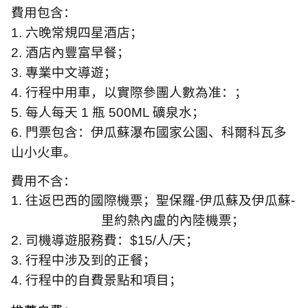
費用包含：
1.
六晚常規四星酒店；
2.
酒店內豐富早餐；
3.
專業中文導遊；
4.
行程中用車，以實際參團人數為准：；
5.
每人每天
1
瓶
500ML
礦泉水；
6.
門票包含：伊瓜蘇瀑布國家公園、科爾科瓦多
山小火車。
費用不含：
1.
往返巴西的國際機票；聖保羅
-
伊瓜蘇及伊瓜蘇
-
里約熱內盧的內陸機票；
2.
司機導遊服務費：
$15/
人
/
天；
3.
行程中涉及到的正餐；
4.
行程中的自費景點和項目；