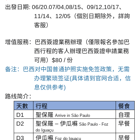
出發日期
:
06/20.07/04,
08/15、09/12,10/17、
11/14、12/05
（個別日期除外，詳詢
客服）
增值服務：巴西簽證業務辦理（僅限報名參加巴
西行程的客人辦理巴西簽證申請業務
可用）
$80 /
份
备注：巴西对中国普通护照实施免签政策，无需
办理繁琐签证(具体请到官网合适，信
息仅供参考)
路线简介：
天數
行程
餐食
D1
聖保羅
自理
Arrive in São Paulo
D2
聖保羅
–
伊瓜囌
早餐
São Paulo - Foz
do Iguaçu
D3
伊瓜囌
早餐
Foz do Iguaçu