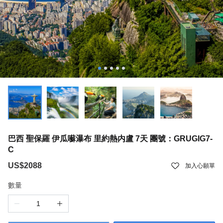
巴西 聖保羅 伊瓜囌瀑布 里約熱内盧 7天 團號：GRUGIG7-
C
US$2088
加入心願單
數量