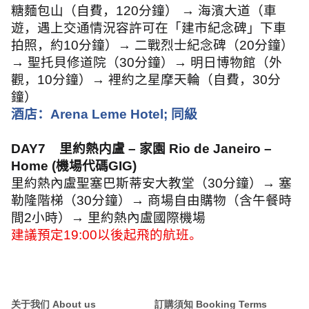
糖麵包山（自費，
120
分鐘） → 海濱大道（車
遊，遇上交通情況容許可在「建市紀念碑」下車
拍照，約
10
分鐘）→ 二戰烈士紀念碑（
20
分鐘）
→ 聖托貝修道院（
30
分鐘）→ 明日博物館（外
觀，
10
分鐘）→ 裡約之星摩天輪（自費，
30
分
鐘）
酒店：
Arena Leme Hotel;
同級
DAY7
里約熱内盧 – 家園
Rio de Janeiro
–
Home (
機場代碼
GIG)
里約熱內盧聖塞巴斯蒂安大教堂（
30
分鐘）→ 塞
勒隆階梯（
30
分鐘）→ 商場自由購物（含午餐時
間
2
小時）→ 里約熱內盧國際機場
建議預定
19:00
以後起飛的航班。
关于我们 About us
訂購須知 Booking Terms