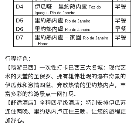
D4
伊瓜囌
–
里約熱内盧
早餐
Foz do
Iguaçu - Rio de Janeiro
D5
里約熱内盧
早餐
Rio de Janeiro
D6
里約熱内盧
早餐
Rio de Janeiro
D7
里約熱内盧
–
家園
早餐
Rio de Janeiro
– Home
行程特色：
【畅游巴西】一次性打卡巴西三大名城：现代艺
术的天堂的圣保罗、拥有雄伟壮观的瀑布奇景的
伊瓜苏和激情四溢、奔放热情的里约热内卢，丰
富多彩的旅游景点一网打尽。
【舒适酒店】全程四星级酒店；特别安排伊瓜苏
连住两晚、里约热内卢连住三晚，让您的旅程更
加舒心。