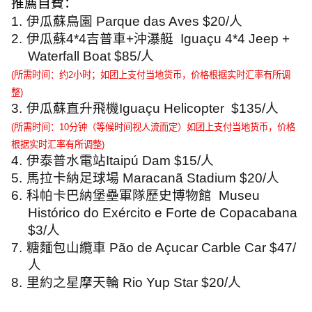
推薦自費：
1.
伊瓜蘇鳥園
Parque das Aves $20/
人
2.
伊瓜蘇
4*4
吉普車
+
沖瀑艇
Iguaçu 4*4 Jeep +
Waterfall Boat $85/
人
(
所需时间：约
2
小时；如团上支付当地货币，价格根据实时汇率有所调
整
)
3.
伊瓜蘇直升飛機
Iguaçu Helicopter
$135/
人
(
所需时间：
10
分钟（等候时间视人流而定）如团上支付当地货币，价格
根据实时汇率有所调整
)
4.
伊泰普水電站
Itaip
ú
Dam $15/
人
5.
馬拉卡納足球場
Maracanã Stadium $20/
人
6.
科帕卡巴納堡壘軍隊歷史博物館
Museu
Hist
ó
rico do Ex
é
rcito e Forte de Copacabana
$3/
人
7.
糖麵包山纜車
Pão de Açucar Carble Car $47/
人
8.
里約之星摩天輪
Rio Yup Star $20/
人