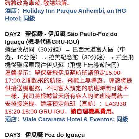
碑將改為車遊
,
敬請諒解。
酒店：
Holiday Inn Parque Anhembi, an IHG
Hotel;
同級
DAY2
聖保羅
-
伊瓜囌
São Paulo-Foz do
Iguaçu (
機場代碼
GRU-IGU
)
蝙蝠俠胡同（
30
分鐘）→ 巴西大道富人區（車
遊，
10
分鐘）→ 拉美紀念館（
30
分鐘）→ 乘坐飛
機從聖保羅飛往伊瓜蘇（飛機上無導遊陪同）
溫馨提示：聖保羅飛伊瓜蘇航班請預定
15:00-
17:00
之間起飛的航班，飛機上無導遊，導遊將提
供接送機服務，不同客人預定的航班時間可能不
一樣，我司將根據當天所有客人的航班時間統一
安排接送機。建議預定航班（直航）：
LA3338
16:20-18:00 GRU-IGU
，
請自理機票費用
。
酒店：
Viale Cataratas Hotel & Eventos;
同級
DAY3
伊瓜囌
Foz do Iguaçu