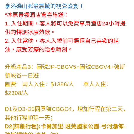
享洛磯山脈最震撼的視覺盛宴！
*
冰原景觀酒店驚喜贈送：
1.
入住期間，客人將可以免費享用酒店
24
小時提
供的特調冰原熱飲。
2.
入住當晚，客人入睡前可選擇自己喜歡的精
油，感受芳療的治愈時刻。
升級產品
3
：團號
JP-CBGV5=
團號
CBGV4+
強斯
頓峽谷一日遊
團费
:
兩人入住：
$1388/
人
單人入住：
$2308/
人
D1
及
D3-D5
同團號
CBGC4
，增加行程在第二天，
其他行程順延一天；
D2
(
詳細行程
):
卡爾加里
-
班芙國家公園
-
弓河瀑佈
-