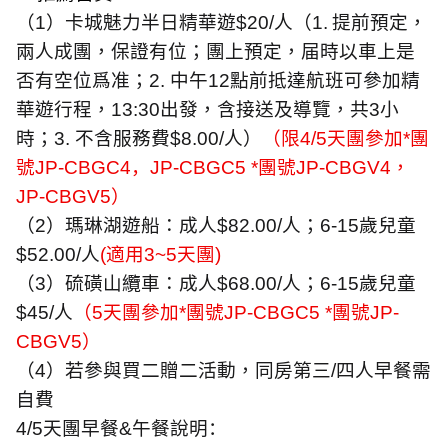
（
1
）卡城魅力半日精華遊
$20/
人（
1.
提前預定，
兩人成團，保證有位；團上預定，届時以車上是
否有空位爲准；
2.
中午
12
點前抵達航班可參加精
華遊行程，
13:30
出發，含接送及導覽，共
3
小
時；
3.
不含服務費
$8.00/
人）
（限
4/
5
天團參加
*
團
號
JP-CBGC
4
，
JP-CBGC5 *
團號
JP-CBGV
4
，
JP-CBGV5
）
（
2
）瑪琳湖遊船：成人
$82.00/
人；
6-15
歲兒童
$52.00/
人
(
適用
3~5
天團
)
（
3
）硫磺山纜車：成人
$68.00/
人；
6-15
歲兒童
$45/
人
（
5
天團參加
*
團
號
JP-CBGC5 *
團號
JP-
CBGV5
）
（
4
）若參與買二贈二活動，同房第三
/
四人早餐需
自費
4/5
天團早餐
&
午餐說明：