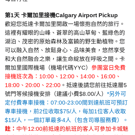
第
1
天 卡爾加里接機
Calgary Airport Pickup
歡迎您抵達卡爾加里開啟一場懷抱自然的旅行。
這裡有耀眼的山峰、蒼翠的高山草甸、藍綠色的
湖泊、茂密的原始森林及富饒的野生動植物。您
可以融入自然、放鬆身心、品味美食，悠然享受
和大自然融合之樂，讓生命綻放在呼吸之間。卡
爾加里國際機場（機場代碼
YYC
）
參團當日免費
接機班次為：
10:00
、
12:00
、
14:00
、
16:00
、
18:00
、
20:00
、
22:00
。抵達後請您前往抵達層
5
號門等候接機安排（建議小費
$8.00/
人）
*
另外可
定付費專車接機：
07:00-23:00
間到達航班可預訂
專車接機，前
2
位收取
$75/
人，每加
1
位客人收取
$15/
人，一個訂單最多
4
人（包含司導服務費）。
註：
中午
12:00
前抵達的航班的客人可參加卡城魅