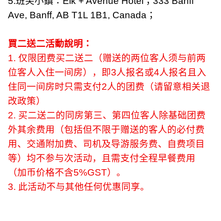
5.
班芙小鎮：
Elk + Avenue Hotel
；
333 Banff
Ave, Banff, AB T1L 1B1, Canada
；
買二送二活動說明：
1.
仅限团费买二送二（赠送的两位客人须与前两
位客人入住一间房），即
3
人报名或
4
人报名且入
住同一间房时只需支付
2
人的团费（请留意相关退
改政策）
2.
买二送二的同房第三、第四位客人除基础团费
外其余费用（包括但不限于赠送的客人的必付费
用、交通附加费、司机及导游服务费、自费项目
等）均不参与次活动，且需支付全程早餐费用
（加币价格不含
5%GST
）。
3.
此活动不与其他任何优惠同享。