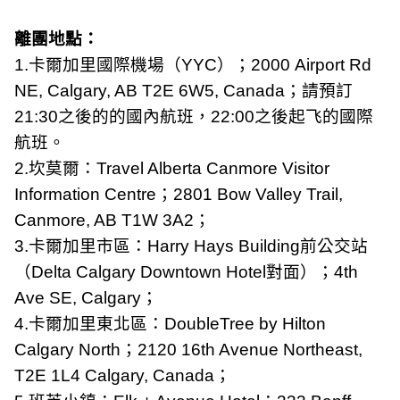
離團地點：
1.
卡爾加里國際機場（
YYC
）；
2000 Airport Rd
NE, Calgary, AB T2E 6W5, Canada
；請預訂
21:30
之後的的國內航班，
22:00
之後起飞的國際
航班。
2.
坎莫爾：
Travel Alberta Canmore Visitor
Information Centre
；
2801 Bow Valley Trail,
Canmore, AB T1W 3A2
；
3.
卡爾加里市區：
Harry Hays Building
前公交站
（
Delta Calgary Downtown Hotel
對面）；
4th
Ave SE, Calgary
；
4.
卡爾加里東北區：
DoubleTree by Hilton
Calgary North
；
2120 16th Avenue Northeast,
T2E 1L4 Calgary, Canada
；