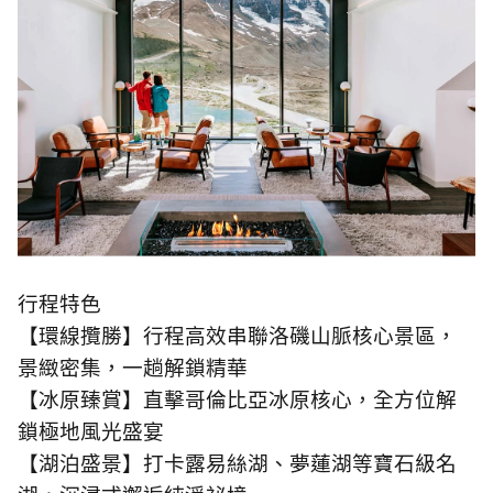
行程特色
【環線攬勝】行程高效串聯洛磯山脈核心景區，
景緻密集，一趟解鎖精華
【冰原臻賞】直擊哥倫比亞冰原核心，全方位解
鎖極地風光盛宴
【湖泊盛景】打卡露易絲湖、夢蓮湖等寶石級名