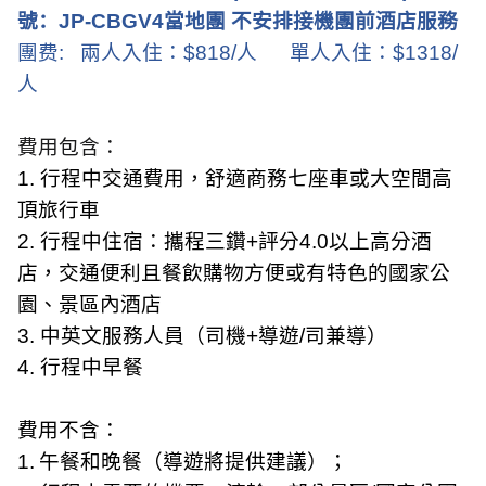
號：
JP-CBGV4
當地團 不安排接機團前酒店服務
團费
:
兩人入住：
$
818
/
人
單人入住：
$
1318
/
人
費用包含：
1.
行程中交通費用，舒適商務七座車或大空間高
頂旅行車
2.
行程中住宿：攜程三鑽
+
評分
4.0
以上高分酒
店，交通便利且餐飲購物方便或有特色的國家公
園、景區內酒店
3.
中英文服務人員（司機
+
導遊
/
司兼導）
4.
行程中早餐
費用不含：
1.
午餐和晚餐（導遊將提供建議）；