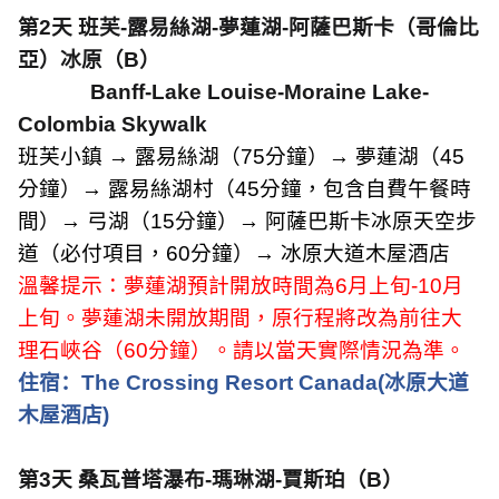
第
2
天
班芙
-
露易絲湖
-
夢蓮湖
-
阿薩巴斯卡（哥倫比
亞）冰原（
B
）
Banff-Lake Louise-Moraine Lake-
Colombia Skywalk
班芙小鎮 → 露易絲湖（
75
分鐘）→ 夢蓮湖（
45
分鐘）→ 露易絲湖村（
45
分鐘，包含自費午餐時
間）→ 弓湖（
15
分鐘）→ 阿薩巴斯卡冰原天空步
道（必付項目，
60
分鐘）→ 冰原大道木屋酒店
溫馨提示：夢蓮湖預計開放時間為
6
月上旬
-10
月
上旬。夢蓮湖未開放期間，原行程將改為前往大
理石峽谷（
60
分鐘）。請以當天實際情況為準。
住宿：
The Crossing Resort Canada(
冰原大道
木屋酒店
)
第
3
天
桑瓦普塔瀑布
-
瑪琳湖
-
賈斯珀（
B
）