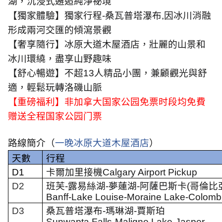
湖，沉浸式邂逅純淨祕境
【獨家體驗】獨家行程
-
桑瓦普塔瀑布
,
因冰川消融
形成兩河交匯的傾瀉景觀
【奢享隨行】冰原大道木屋酒店，壯麗的山景和
冰川環繞，盡享山野趣味
【舒心暢遊】不超
13
人精品小團，兼顧觀光與舒
適，輕鬆玩轉洛磯山脈
【重磅福利】非加拿大国家公园免票时段均免費
赠送全程国家公园门票
路線簡介（
一晚冰原大道木屋酒店
）
天數
行程
D1
卡爾加里接機
Calgary Airport Pickup
D2
班芙
-
露易絲湖
-
夢蓮湖
-
阿薩巴斯卡
(
哥倫比
Banff-Lake Louise-Moraine Lake-Colomb
D3
桑瓦普塔瀑布
-
瑪琳湖
-
賈斯珀
Sunwapta Falls-Maligne Lake-Jasper