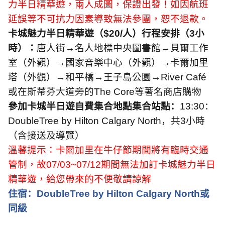
力半日精華遊，兩人成圖，保證出發！如因航班
延誤等不可抗力因素導致無法參團，恕不退款。
卡城魅力半日精華遊（
$20/
人
）行程安排（
3
小
時）：
唐人街→名人地標中央圖書館→貝爾工作
室（外觀）→國家音樂中心（外觀）→卡爾加里
塔（外觀）→和平橋→王子島公園→
River Caf
é
或在斯蒂芬大道旁的
The Core
等著名商店購物
參加卡城半日遊自費集合地點集合站點：
13:30
：
DoubleTree by Hilton Calgary North
，共
3
小時
（含接送及導覽）
溫馨提示：卡爾加里在牛仔節期間將有臨時交通
管制，故
07/03
~
07/12
期間無法加訂卡城魅力半日
精華遊，給您帶來的不便敬請諒解
住宿：
DoubleTree by Hilton Calgary North
或
同級