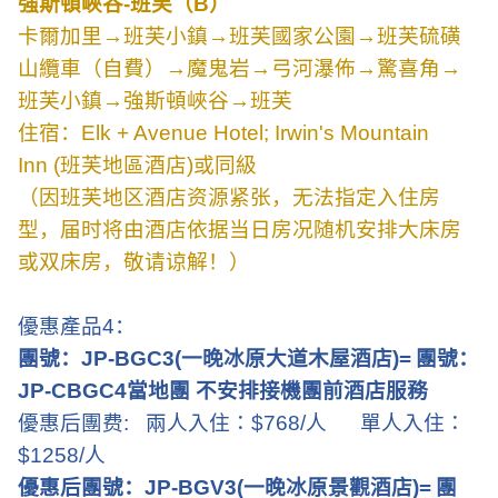
強斯頓峽谷
-
班芙（
B
）
卡爾加里→班芙小鎮→班芙國家公園→班芙硫磺
山纜車（自費）→魔鬼岩→弓河瀑佈→驚喜角→
班芙小鎮→強斯頓峽谷→班芙
住宿：
Elk + Avenue Hotel; Irwin's Mountain
Inn (
班芙地區酒店
)
或同級
（因班芙地区酒店资源紧张，无法指定入住房
型，届时将由酒店依据当日房况随机安排大床房
或双床房，敬请谅解！）
優惠產品
4
：
團號：
JP-BGC3(
一晚冰原大道木屋酒店
)=
團號：
JP-CBGC4
當地團 不安排接機團前酒店服務
優惠后團费
:
兩人入住：
$
768
/
人
單人入住：
$
1258
/
人
優惠后團號：
JP-BGV3(
一晚冰原景觀酒店
)=
團