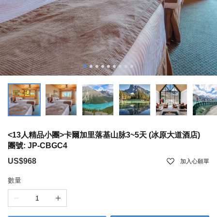
<13人精品小團>卡爾加里落基山脉3~5天 (冰原大道酒店)
團號: JP-CBGC4
US$968
加入心願單
數量