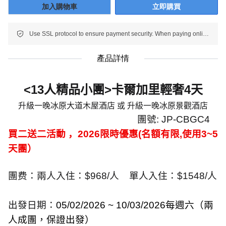
加入購物車
立即購買
Use SSL protocol to ensure payment security. When paying online, your payment information is protected.
產品詳情
<
13
人精品小團
>
卡爾加里輕奢
4
天
升級一晚
冰原大道木屋酒店 或 升級一晚冰原景觀酒店
團號
:
JP-
CBGC4
買二送二活動 ，
2026
限時優惠(名額有限,使用3~5
天團）
團费：兩人入住：
$968/
人
單人入住：
$1548/
人
出發日期：
05/02/2026
~
10/03/2026
每週六（兩
人成團，保證出發）