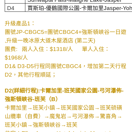
D4
賈斯珀
-
優鶴國際公園
-
卡爾加里
Jasper-Yoh
升級產品
1
：
團號
JP-CBGC5=
團號
CBGC4+
強斯頓峽谷一日遊
,
升級一晚冰原大道木屋酒店
(
第二天
)
團费
:
兩人入住：
$1318/
人
單人入住：
$1968/
人
D1
&
D3-D5
行程同團號
CBGC4
，增加第二天行程
D2
，其他行程順延；
D2
(
詳細行程
):
卡爾加里
-
班芙國家公園
-
弓河瀑佈
-
強斯頓峽谷
-
班芙（
B
）
卡爾加里→班芙小鎮→班芙國家公園→班芙硫磺
山纜車（自費）→魔鬼岩→弓河瀑佈→驚喜角→
班芙小鎮→強斯頓峽谷→班芙