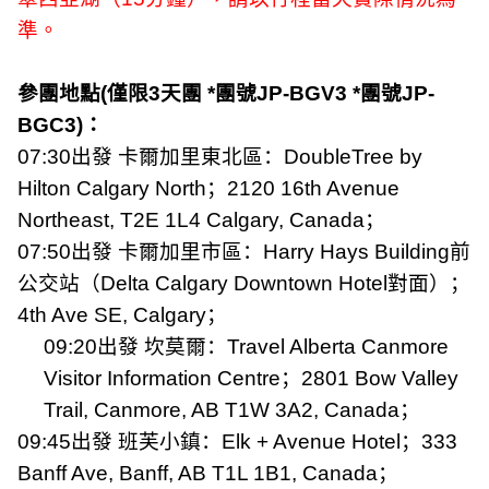
準。
參團地點
(
僅限
3
天團
*
團號
JP-BGV3 *
團號
JP-
BGC3)
：
07:30
出發
卡爾加里東北區：
DoubleTree by
Hilton Calgary North
；
2120 16th Avenue
Northeast, T2E 1L4 Calgary, Canada
；
07:50
出發
卡爾加里市區：
Harry Hays Building
前
公交站（
Delta Calgary Downtown Hotel
對面）；
4th Ave SE, Calgary
；
09:20
出發
坎莫爾：
Travel Alberta Canmore
Visitor Information Centre
；
2801 Bow Valley
Trail, Canmore, AB T1W 3A2, Canada
；
09:45
出發
班芙小鎮：
Elk + Avenue Hotel
；
333
Banff Ave, Banff, AB T1L 1B1, Canada
；