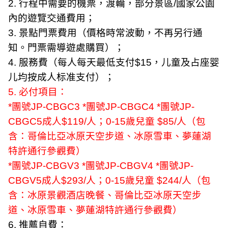
2.
行程中需要的機票，渡輪，部分景區
/
國家公園
內的遊覽交通費用；
3.
景點門票費用（價格時常波動，不再另行通
知。門票需導遊處購買）；
4.
服務費（每人每天最低支付
$15
，儿童及占座婴
儿均按成人标准支付）；
5.
必付項目：
*
團號
JP-CBGC
3
*
團號
JP-CBGC4
*
團號
JP-
CBGC5
成人
$119/
人；
0-15
歲兒童
$85/
人
（包
含：哥倫比亞冰原天空步道、冰原雪車、夢蓮湖
特許通行參觀費）
*
團號
JP-CBGV
3
*
團號
JP-CBGV4
*
團號
JP-
CBGV5
成人
$293/
人；
0-15
歲兒童
$244/
人（包
含：冰原景觀酒店晚餐、哥倫比亞冰原天空步
道、冰原雪車、夢蓮湖特許通行參觀費）
6.
推薦自費：