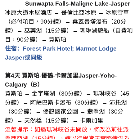
Sunwapta Falls-Maligne Lake-Jasper
冰原大道木屋酒店 → 哥倫比亞冰原 → 冰原雪車
（必付項目，
90
分鐘）→ 桑瓦普塔瀑布（
20
分
鐘）→ 巫藥湖（
15
分鐘）→ 瑪琳湖遊船（自費項
目，
90
分鐘）→ 賈斯珀
住宿：
Forest Park Hotel; Marmot Lodge
Jasper
或同級
第
4
天
賈斯珀
-
優鶴
-
卡爾加里
Jasper-Yoho-
Calgary
（
B
）
賈斯珀 → 金字塔湖（
30
分鐘）→ 瑪琳峽谷（
45
分鐘）→ 阿薩巴斯卡瀑布（
30
分鐘）→ 沛托湖
（
30
分鐘）→ 優鶴國家公園 → 翡翠湖（
30
分
鐘）→ 天然橋（
15
分鐘）→ 卡爾加里
溫馨提示：如遇瑪琳峽谷未開放，將改為前往派
翠西亞湖（
15
分鐘），請以行程當天實際情況為