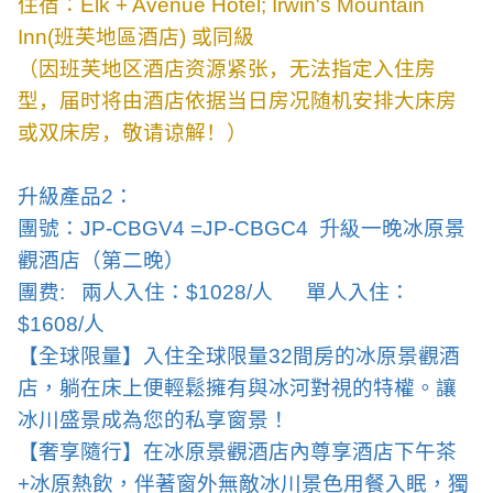
住宿：
Elk + Avenue Hotel; Irwin's Mountain
Inn
(
班芙地區酒店
)
或同級
（因班芙地区酒店资源紧张，无法指定入住房
型，届时将由酒店依据当日房况随机安排大床房
或双床房，敬请谅解！）
升級產品
2
：
團號：
JP-CBGV4 =JP-CBGC4 升級
一晚冰原景
觀酒店（第二晚）
團费
:
兩人入住：
$1028/
人
單人入住：
$1608/
人
【全球限量】入住全球限量
32
間房的冰原景觀酒
店，躺在床上便輕鬆擁有與冰河對視的特權。讓
冰川盛景成為您的私享窗景！
【奢享隨行】在冰原景觀酒店內尊享酒店下午茶
+
冰原熱飲，伴著窗外無敵冰川景色用餐入眠，獨