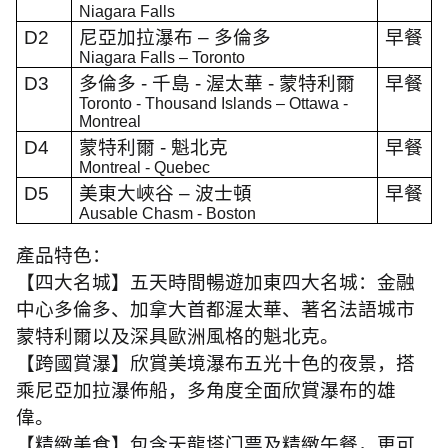
Niagara Falls
D2
尼亞加拉瀑布 – 多倫多
早餐
Niagara Falls – Toronto
D3
多倫多
-
千島
-
渥太華
-
蒙特利爾
早餐
Toronto - Thousand Islands – Ottawa -
Montreal
D4
蒙特利爾
-
魁北克
早餐
Montreal - Quebec
D5
美東大峽谷
–
波士頓
早餐
Ausable Chasm - Boston
產品特色：
【四大名城】五天時間暢遊加東四大名城：金融
中心多倫多、加拿大首都渥太華、著名法語城市
蒙特利爾以及深具歐洲風格的魁北克。
【跨國賞瀑】欣賞美境瀑布五光十色的夜景，搭
乘尼亞加拉瀑佈船，多角度全面欣賞瀑布的雄
偉。
【精緻美食】包含天龍塔门票及精緻午餐，更可