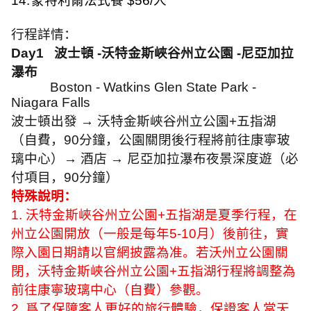
14.
蒙特利爾法式餐
$56/
人
行程詳情：
Day1
波士頓
-
沃特金斯峽谷州立公園
-
尼亞加拉
瀑布
Boston - Watkins Glen State Park -
Niagara Falls
波士頓出發
→
沃特金斯峽谷州立公園
+
五指湖
（自費，
90
分鐘，公園關閉後行程將前往康寧玻
璃中心）
→
酒店
→
尼亞加拉瀑布夜景深度遊（必
付項目，
90
分鐘）
特殊說明：
1.
沃特金斯峽谷州立公園
+
五指湖是夏季行程，在
州立公園開放（一般是每年
5-10
月）後前往，實
際入園日期請以官網披露為准。若沃州立公園關
閉，沃特金斯峽谷州立公園
+
五指湖行程將調整為
前往康寧玻璃中心（自費）參觀。
2.
爲了保障客人更好的旅行體驗，保證客人當天