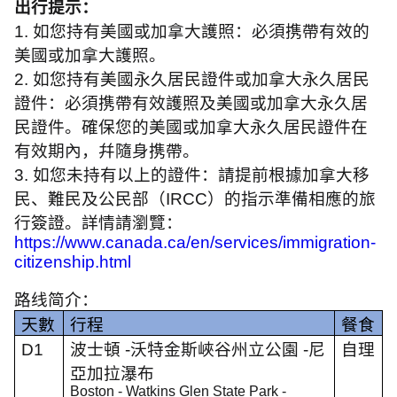
出行提示：
1.
如您持有美國或加拿大護照：必須携帶有效的
美國或加拿大護照。
2.
如您持有美國永久居民證件或加拿大永久居民
證件：必須携帶有效護照及美國或加拿大永久居
民證件。確保您的美國或加拿大永久居民證件在
有效期內，幷隨身携帶。
3.
如您未持有以上的證件：請提前根據加拿大移
民、難民及公民部（
IRCC
）的指示準備相應的旅
行簽證。詳情請瀏覽：
https://www.canada.ca/en/services/immigration-
citizenship.html
路线简介：
天數
行程
餐食
D1
波士頓
-
沃特金斯峽谷州立公園
-
尼
自理
亞加拉瀑布
Boston - Watkins Glen State Park -