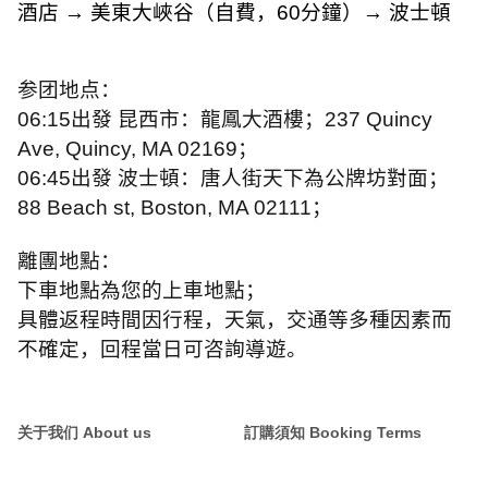
酒店
→
美東大峽谷（自費，
60
分鐘）
→
波士頓
参团地点：
06:15
出發 昆西市：龍鳳大酒樓；
237 Quincy
Ave, Quincy, MA 02169
；
06:45
出發 波士頓：唐人街天下為公牌坊對面；
88 Beach st, Boston, MA 02111
；
離團地點：
下車地點為您的上車地點；
具體返程時間因行程，天氣，交通等多種因素而
不確定，回程當日可咨詢導遊。
关于我们 About us
訂購須知 Booking Terms