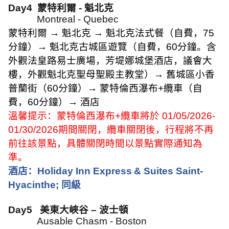
Day4
蒙特利爾
-
魁北克
Montreal - Quebec
蒙特利爾
→
魁北克
→
魁北克法式餐（自費，
75
分鐘）
→
魁北克古城區遊覽（自費，
60
分鐘。含
外觀法皇路易士廣場，芳堤娜城堡酒店，議會大
樓，外觀魁北克聖母聖殿主教堂）
→
舊城區小香
普蘭街（
60
分鐘）
→
蒙特倫西瀑布
+
纜車（自
費，
60
分鐘）
→
酒店
溫馨提示：蒙特倫西瀑布
+
纜車將於
01/05/2026-
01/30/2026
期間關閉，纜車關閉後，行程將不再
前往該景點，具體關閉時間以景點實際通知為
準。
酒店：
Holiday Inn Express
& Suites Saint-
Hyacinthe;
同級
Day5
美東大峽谷 – 波士頓
Ausable Chasm - Boston