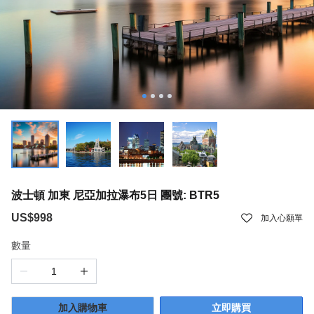
波士頓 加東 尼亞加拉瀑布5日 團號: BTR5
US$998
加入心願單
數量
加入購物車
立即購買