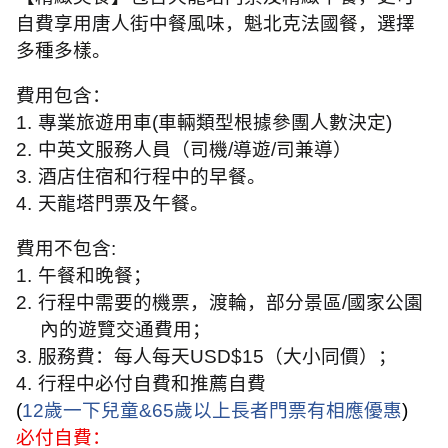
自費享用唐人街中餐風味，魁北克法國餐，選擇
多種多樣。
費用包含：
1.
專業旅遊用車
(
車輛類型根據參團人數決定
)
2.
中英文服務人員（司機
/
導遊
/
司兼導）
3.
酒店住宿和行程中的早餐。
4.
天龍塔門票及午餐。
費用不包含
:
1.
午餐和晚餐；
2.
行程中需要的機票，渡輪，部分景區
/
國家公園
內的遊覽交通費用；
3.
服務費：每人每天
USD$15
（大小同價）；
4.
行程中必付自費和推薦自費
(
12
歲一下兒童
&65
歲以上長者門票有相應優惠
)
必付自費：