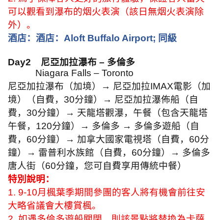
可以觀看到瀑布的烟火表演（該日無烟火表演除
外）。
酒店：酒店：
Aloft Buffalo Airport;
同級
Day2
尼亞加拉瀑布 – 多倫多
Niagara Falls – Toronto
尼亞加拉瀑布（加境）
→
尼亞加拉
IMAX
電影（加
境）（自費，
30
分鐘）
→
尼亞加拉瀑佈船（自
費，
30
分鐘）
→
天龍塔觀瀑，午餐（包含天龍塔
午餐，
120
分鐘）
→
多倫多
→
多倫多遊船（自
費，
60
分鐘）
→
加拿大國家電視塔（自費，
60
分
鐘）
→
雷普利水族館（自費，
60
分鐘）
→
多倫多
唐人街（
60
分鐘，您可自費享用傳統中餐）
特別說明：
1. 9-10
月楓葉季期間參團的客人將有機會前往安
大略省議會大樓賞楓。
2.
如遇多倫多遊船關閉，則該景點將替換為卡薩