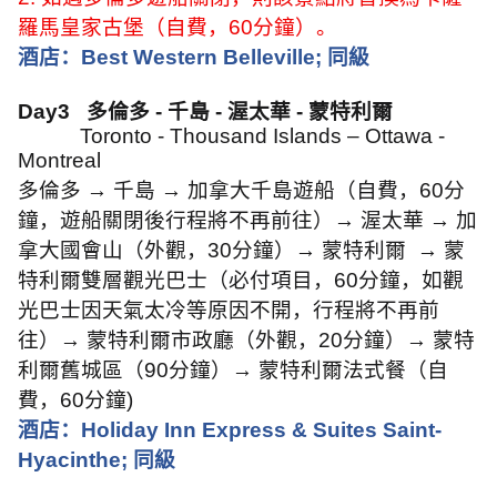
羅馬皇家古堡（自費，
60
分鐘）。
酒店：
Best Western Belleville;
同級
Day3
多倫多
-
千島
-
渥太華
-
蒙特利爾
Toronto - Thousand Islands – Ottawa -
Montreal
多倫多
→
千島
→
加拿大千島遊船（自費，
60
分
鐘，遊船關閉後行程將不再前往）
→
渥太華
→
加
拿大國會山（外觀，
30
分鐘）
→
蒙特利爾
→
蒙
特利爾雙層觀光巴士（必付項目，
60
分鐘，如觀
光巴士因天氣太冷等原因不開，行程將不再前
往）
→
蒙特利爾市政廳（外觀，
20
分鐘）
→
蒙特
利爾舊城區（
90
分鐘）
→
蒙特利爾法式餐（自
費，
60
分鐘
)
酒店：
Holiday Inn Express & Suites Saint-
Hyacinthe;
同級