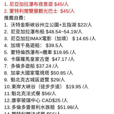
1.
尼亞加拉瀑布夜景遊
$45/
人
2.
蒙特利爾雙層觀光巴士
$45/
人
推薦自費：
1.
沃特金斯峽谷州立公園
+
五指湖
$22/
人
2.
尼亚加拉瀑布船
$48.54~54.19/
人
3.
尼亞加拉
IMAX
電影（加境）
$
14.65 /
人
4.
加境千島遊船：
$39.5
人
5.
蒙特倫西瀑布
+
纜車
$19.95 /
人
6.
卡薩羅馬皇家古堡
$47.17 /
人
7.
多倫多遊船
$37.24 /
人
8.
加拿大國家電視塔
$50.85 /
人
9.
魁北克古城區遊覽
$29/
人
10.
東岸大峽谷（徒步步道）
$19.95 /
人
11.
魁北克法式餐
$56/
人
12.
康寧玻璃中心
CAD$25 /
人
13.
多倫多雷普利水族館
$51.98/
人