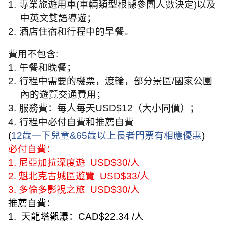
1.
專業旅遊用車
(
車輛類型根據參團人數決定
)
以及
中英文雙語導遊；
2.
酒店住宿和行程中的早餐。
費用不包含
:
1.
午餐和晚餐；
2.
行程中需要的機票，渡輪，部分景區
/
國家公園
內的遊覽交通費用；
3.
服務費：每人每天
USD$12
（大小同價）；
4.
行程中必付自費和推薦自費
(
12
歲一下兒童
&65
歲以上長者門票有相應優惠
)
必付自費：
1.
尼亞加拉深度遊
USD$30/
人
2.
魁北克古城區遊覽
USD$33/
人
3.
多倫多影視之旅
USD$30/
人
推薦自費：
1.
天龍塔觀瀑：
CAD$22.34 /
人