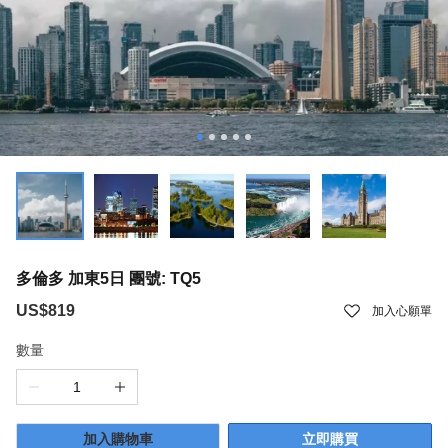
多倫多 加東5日 團號: TQ5
US$819
加入心願單
數量
加入購物車
立即購買