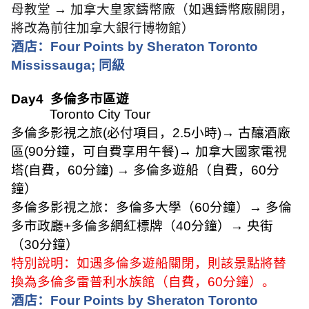
母教堂
→
加拿大皇家鑄幣廠（如遇鑄幣廠關閉，
將改為前往加拿大銀行博物館）
酒店：
Four Points by Sheraton Toronto
Mississauga;
同級
Day4
多倫多市區遊
Toronto City Tour
多倫多影視之旅
(
必付項目，
2.5
小時
)
→ 古釀酒廠
區
(90
分鐘，可自費享用午餐
)
→ 加拿大國家電視
塔
(
自費，
60
分鐘
)
→ 多倫多遊船（自費，
60
分
鐘）
多倫多影視之旅：多倫多大學（
60
分鐘）
→
多倫
多市政廳
+
多倫多網紅標牌（
40
分鐘）
→
央街
（
30
分鐘）
特別說明：如遇多倫多遊船關閉，則該景點將替
換為多倫多雷普利水族館（自費，
60
分鐘）。
酒店：
Four Points by Sheraton Toronto