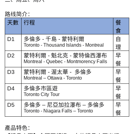
路线简介：
天數
行程
餐
食
D1
多倫多
-
千島
-
蒙特利爾
自
Toronto - Thousand Islands - Montreal
理
D2
蒙特利爾
-
魁北克
-
蒙特倫西瀑布
早
Montreal - Quebec - Montmorency Falls
餐
D3
蒙特利爾
-
渥太華
-
多倫多
早
Montreal – Ottawa - Toronto
餐
D4
多倫多市區遊
早
Toronto City Tour
餐
D5
多倫多 – 尼亞加拉瀑布 – 多倫多
早
Toronto - Niagara Falls – Toronto
餐
產品特色：