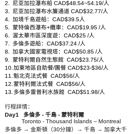
2.
尼亚加拉瀑布船
CAD$48.54~54.19/
人
3.
尼亚加拉瀑布水簾通道
CAD$32.77/
人
4.
加境千島遊船：
CAD$39.5
人
5.
蒙特倫西瀑布
+
纜車：
CAD$19.95 /
人
6.
渥太華市區深度遊：
CAD$25 /
人
7.
多倫多遊船：
CAD$37.24 /
人
8.
加拿大國家電視塔：
CAD$50.85 /
人
9.
蒙特利爾自然生態館
CAD$23.75/
人
10.
加東地區自助餐
/
團餐
CAD$23-$36/
人
11.
魁北克法式餐
CAD$56/
人
12.
蒙特利爾法式餐
CAD$56/
人
13.
多倫多雷普利水族館
CAD$51.98/
人
行程詳情：
Day1
多倫多
-
千島
-
蒙特利爾
Toronto - Thousand Islands – Montreal
多倫多
→
金斯頓（
30
分鐘）
→
千島
→
加拿大千