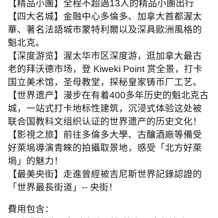
【精品小團】全程不超過
13
人的精品小團出行
【四大名城】金融中心多倫多、加拿大首都渥太
華、著名法語城市蒙特利爾以及深具歐洲風格的
魁北克。
【深度游览】渥太华市区深度游，逛加拿大最古
老的拜沃德市场，登
Kiweki Point
赏全景，打卡
国立美术馆，圣母教堂，探秘皇家铸币厂工艺。
【世界遗产】漫步在有着
400
多年历史的魁北克古
城，一站式打卡地标性建筑，沉浸式体验这处被
联合国教科文组织认证的世界遗产的历史文化！
【影視之旅】前往多倫多大學、古釀酒廠等備受
好萊塢導演青睞的拍攝取景地，感受「北方好萊
塢」的魅力！
【最美央街】走進曾經被吉尼斯世界記錄認證的
「世界最長街道」
--
央街！
費用包含：