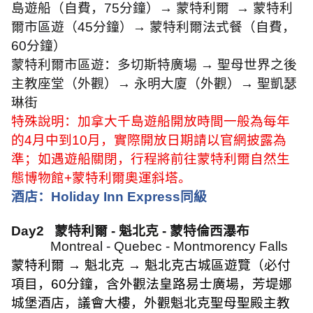
島遊船（自費，
75
分鐘）
→
蒙特利爾
→
蒙特利
爾市區遊（
45
分鐘）
→
蒙特利爾法式餐（自費，
60
分鐘）
蒙特利爾市區遊：多切斯特廣場
→
聖母世界之後
主教座堂（外觀）
→
永明大廈（外觀）
→
聖凱瑟
琳街
特殊說明：加拿大千島遊船開放時間一般為每年
的
4
月中到
10
月，實際開放日期請以官網披露為
準；如遇遊船關閉，行程將前往蒙特利爾自然生
態博物館
+
蒙特利爾奧運斜塔。
酒店：
Holiday Inn Express
同級
Day2
蒙特利爾
-
魁北克
-
蒙特倫西瀑布
Montreal - Quebec - Montmorency Falls
蒙特利爾
→
魁北克
→
魁北克古城區遊覽（必付
項目，
60
分鐘，含外觀法皇路易士廣場，芳堤娜
城堡酒店，議會大樓，外觀魁北克聖母聖殿主教