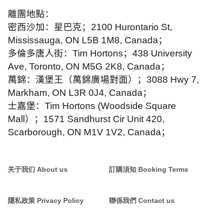
離團地點：
密西沙加：星巴克；
2100 Hurontario St,
Mississauga, ON L5B 1M8, Canada
；
多倫多唐人街：
Tim Hortons
；
438 University
Ave, Toronto, ON M5G 2K8, Canada
；
萬錦：漢堡王（萬錦廣場對面）；
3088 Hwy 7,
Markham, ON L3R 0J4, Canada
；
士嘉堡：
Tim Hortons (Woodside Square
Mall
）；
1571 Sandhurst Cir Unit 420,
Scarborough, ON M1V 1V2, Canada
；
关于我们 About us
訂購須知 Booking Terms
隱私政策 Privacy Policy
聯係我們 Contact us