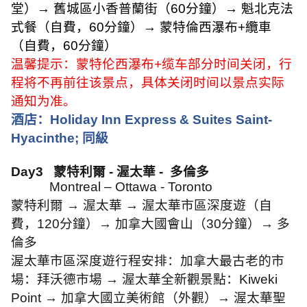
堂）
→
舊城區小香普蘭街（
60
分鐘）
→
魁北克法
式餐（自費，
60
分鐘）
→
蒙特倫西瀑布
+
纜車
（自費，
60
分鐘）
温馨提示：蒙特伦西瀑布
+
缆车部分时间关闭，行
程将不再前往该景点，具体关闭时间以景点实际
通知为准。
酒店：
Holiday Inn Express
& Suites Saint-
Hyacinthe;
同級
Day3
蒙特利爾
-
渥太華
-
多倫多
Montreal – Ottawa - Toronto
蒙特利爾
→
渥太華
→
渥太華市區深度遊（自
費，
120
分鐘）
→
加拿大國會山（
30
分鐘）
→
多
倫多
渥太華市區深度遊行程安排：加拿大最古老的市
場：拜沃德市場
→
渥太華全新觀景點：
Kiweki
Point →
加拿大國立美術館（外觀）
→
渥太華聖