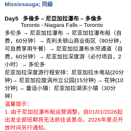
Mississauga;
同級
Day5
多倫多
–
尼亞加拉瀑布
–
多倫多
Toronto - Niagara Falls – Toronto
多伦多 → 尼亚加拉瀑布 → 尼亚加拉瀑布船（自
费，
60
分钟）→ 克利夫顿山商业街区（
90
分钟，
可自费享用午餐）→ 尼亚加拉瀑布水帘通道（自
费，
60
分钟）→ 尼亚加拉深度游（必付项目，
2
小时）→ 多伦多
尼亚加拉深度游行程安排：尼亚加拉水电站
(20
分
钟
)
→ 尼亚加拉旋涡州立公园
(15
分钟
)
→ 花钟
(10
分钟
)
→ 童话小镇：尼亚加拉湖滨小镇（
30
分
钟）
温馨提示：
1.
由于尼加拉瀑布船运营调整，自
01/01/2026
起
出发全部班期将无法前往该景点。
2026
年景点开
放时间另行通知。