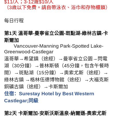
$11/
人；
3-12
歲
$10/
人
（
3
歲以下免費。請自帶泳衣、浴巾和存物櫃鎖）
每日行程
第
1
天 溫哥華
-
曼寧省立公園
-
斑點湖
-
綠林古鎮
-
卡
斯爾加
Vancouver-Manning Park-Spotted Lake-
Greenwood-Castlegar
溫哥華→希望鎮（途經）→曼寧省立公園→閃電
湖（
30
分鐘）→普林斯頓（
45
分鐘，包含午餐時
間）→斑點湖（
15
分鐘）→奧索尤斯（途經）→
綠林古鎮 →格林伍德博物館（途经）→大福克斯
銅礦古鎮（途經）→卡斯爾加
住宿：
Surestay Hotel by Best Western
Castlegar;
同級
第
2
天
卡斯爾加
-
安斯沃斯溫泉
-
納爾遜
-
奧索尤斯