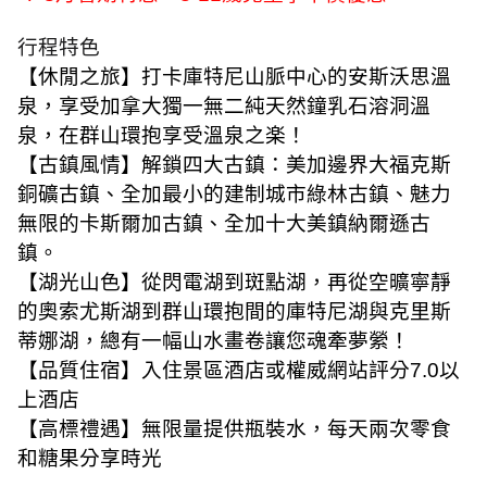
行程特色
【休閒之旅】打卡庫特尼山脈中心的安斯沃思溫
泉，享受加拿大獨一無二純天然鐘乳石溶洞溫
泉，在群山環抱享受溫泉之楽！
【古鎮風情】解鎖四大古鎮：美加邊界大福克斯
銅礦古鎮、全加最小的建制城市綠林古鎮、魅力
無限的卡斯爾加古鎮、全加十大美鎮納爾遜古
鎮。
【湖光山色】從閃電湖到斑點湖，再從空曠寧靜
的奧索尤斯湖到群山環抱間的庫特尼湖與克里斯
蒂娜湖，總有一幅山水畫卷讓您魂牽夢縈！
【品質住宿】入住景區酒店或權威網站評分
7.0
以
上酒店
【高標禮遇】無限量提供瓶裝水，每天兩次零食
和糖果分享時光