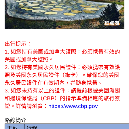
出行提示：
1.
如您持有美國或加拿大護照：必須携帶有效的
美國或加拿大護照。
2.
如您持有美國永久居民證件：必須携帶有效護
照及美國永久居民證件（綠卡）。確保您的美國
永久居民證件在有效期內，幷隨身携帶。
3.
如您未持有以上的證件：請提前根據美國海關
和邊境保護局（
CBP
）的指示準備相應的旅行簽
證。詳情請瀏覽：
https://www.cbp.gov
路線簡介
天數
行程