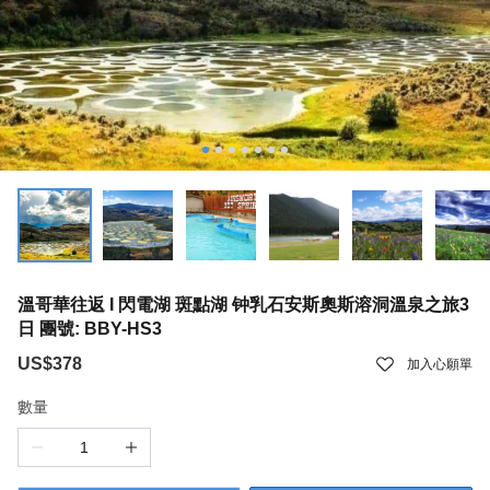
溫哥華往返 I 閃電湖 斑點湖 钟乳石安斯奧斯溶洞溫泉之旅3
日 團號: BBY-HS3
US$378
加入心願單
數量