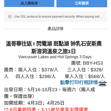
加入購物車
立即購買
Use SSL protocol to ensure payment security. When paying online, your payment information is protected.
產品詳情
溫哥華往返
I
閃電湖 斑點湖 钟乳石安斯奧
斯溶洞溫泉之旅
3
日
Vancouver Lake
s and
Hot Springs
3 Days
團號
: BBY-HS3
團费：
兩人入住：
$378/
人
三人入住：
$328/
人
四人入住：
$298/
人
單人入住：
$568/
人
點擊打印行程詳情
出發日期：
5
月
16-10
月
23
，每週六
（兩人成
團，保證出發）
加開班期：
4
月
3
日；
4
月
25
日
*7-8
月暑期特惠，
3-11
歲兒童享半價優惠