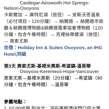
Castlegar-Ainsworth Hot Springs-
Nelson-Osoyoos
卡斯爾加 → 庫特尼湖（途徑）→ 安斯沃思溫泉
（必付項目，
120
分鐘）→ 納爾遜 → 納爾遜市政
廳＆納爾遜博物館
&
納爾遜電車協會博物館（
120
分鐘，包含午餐時間）→ 克裡絲蒂娜湖（途徑）
→ 奧索尤斯
住宿：
Holiday Inn & Suites Osoyoos, an IHG
Hotel;
同級
第
3
天
奧索尤斯
-
基裡米奧斯
-
希望鎮
-
溫哥華
Osoyoos-Keremeos-Hope-Vancouver
奧索尤斯→基裡米奧斯（
20
分鐘）→希望鎮（
90
分鐘，包含午餐時間）→溫哥華
參團地點：
1. 07:00
出發 列治文：河石度假酒店門口巴士等