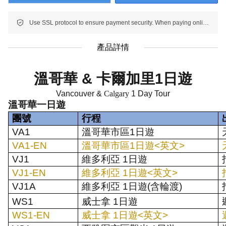
Use SSL protocol to ensure payment security. When paying online, your payment information is protected.
產品詳情
溫哥華 & 卡爾加里
1
日遊
Vancouver &
Calgary
1 Day Tour
溫哥華一
日遊
團號
行程
VA1
溫哥華市區
1
日遊
VA1-EN
溫哥華市區
1
日遊
<
英文
>
VJ1
維多利亞
1
日遊
VJ1-EN
維多利亞
1
日遊
<
英文
>
VJ1A
維多利亞
1
日遊
(
含輪渡
)
WS1
威士拿
1
日遊
WS1-EN
威士拿
1
日遊
<
英文
>