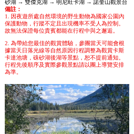
砂湖 → 雙傑克湖 → 明尼旺卡湖 → 諾奎山觀景台
備註：
1. 因夜遊所處自然環境的野生動物為國家公園內
保護動物，行蹤不定且出現機率不受人為控制。
故無法保證每位貴賓都能在行程中與之邂逅。
2. 為帶給您最佳的觀賞體驗，參團當天可能會根
據當天日落光線等自然原因行程調整為觀賞卡斯
卡達池塘，硃砂湖後湖等景點，恕不提前通知。
行程先後順序及實際參觀景點請以團上導覽安排
為準。