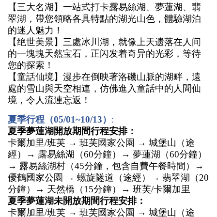
【三大名湖】一站式打卡露易絲湖、夢蓮湖、翡
翠湖，帶您領略各具特點的湖光山色，體驗湖泊
的迷人魅力！
【绝世美景】三處冰川湖，就像上天遗落在人间
的一塊塊天然宝石，正闪发着奇异的光彩，等待
您的探索！
【童話仙境】漫步在倒映著洛磯山脈的湖畔，遠
處的雪山與天空相連，仿佛進入童話中的人間仙
境，令人流連忘返！
夏季行程（05/01~10/13）
:
夏季夢蓮湖開放期間行程安排： 
卡爾加里/班芙 → 班芙國家公園 → 城堡山（途
經）→ 露易絲湖（60分鐘）→ 夢蓮湖（60分鐘）
→ 露易絲湖村（45分鐘，包含自費午餐時間）→ 
優鶴國家公園 → 螺旋隧道（途經）→ 翡翠湖（20
分鐘）→ 天然橋（15分鐘）→ 班芙/卡爾加里
夏季夢蓮湖未開放期間行程安排： 
卡爾加里/班芙 → 班芙國家公園 → 城堡山（途