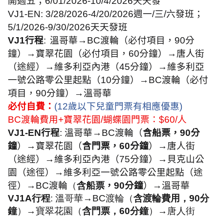
開週五；6/01/2026-10/4/2026天天發
VJ1-EN: 3/28/2026-4/20/2026週一/三/六發班；
5/1/2026-9/30/2026天天發班
VJ1
行程
:
溫哥華→
BC
渡輪（必付項目，
90
分
鐘）→寶翠花園（必付項目，
60
分鐘）→唐人街
（途經）→維多利亞內港（
45
分鐘）→維多利亞
一號公路零公里起點（
10
分鐘）→
BC
渡輪（必付
項目，
90
分鐘）→溫哥華
必付自費：
(12
歲以下兒童門票有相應優惠
)
BC
渡輪費用
+
寶翠花園
/
蝴蝶園門票：
$60/
人
VJ1-EN
行程
:
溫哥華→
BC
渡輪（
含船票，
90
分
鐘
）→寶翠花園（
含門票，
60
分鐘
）→唐人街
（途經）→維多利亞內港（7
5
分鐘）→貝克山公
園（途徑）
→
維多利亞一號公路零公里起點（途
徑
）→
BC
渡輪
（
含船
票
，
90
分鐘
）→溫哥華
VJ1A
行程
:
溫哥華→
BC
渡輪
（
含渡輪費用，
90
分
鐘
）→寶翠花園（
含門票，
60
分鐘
）→唐人街