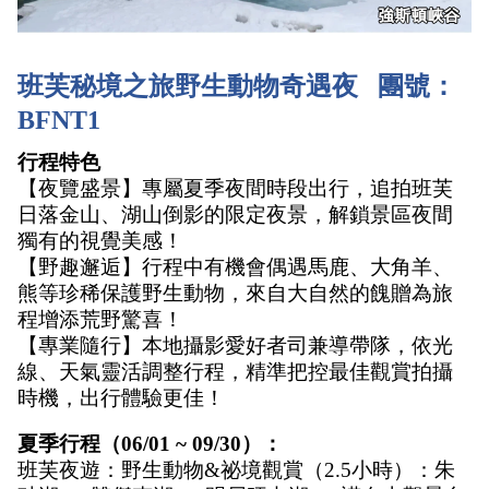
班芙秘境之旅野生動物奇遇夜   團號：
BFNT1
行程特色
【夜覽盛景】專屬夏季夜間時段出行，追拍班芙
日落金山、湖山倒影的限定夜景，解鎖景區夜間
獨有的視覺美感！
【野趣邂逅】行程中有機會偶遇馬鹿、大角羊、
熊等珍稀保護野生動物，來自大自然的餽贈為旅
程增添荒野驚喜！
【專業隨行】本地攝影愛好者司兼導帶隊，依光
線、天氣靈活調整行程，精準把控最佳觀賞拍攝
時機，出行體驗更佳！
夏季行程（06/01 ~ 09/30）：
班芙夜遊：野生動物&祕境觀賞（2.5小時）：朱