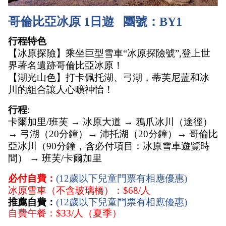
哥倫比亞冰原 1日遊   團號：BY1
行程特色
【冰原探險】乘坐巨型雪車“冰原探險號”,登上世
界著名遺跡哥倫比亞冰原！
【湖光山色】打卡佩托湖、弓湖，蒂芙尼蓝和冰
川的組合讓人心曠神怡！
行程
:
卡爾加里/班芙 → 冰原大道 → 鴉爪冰川（途徑）
→ 弓湖（20分鐘）→ 沛托湖（20分鐘）→ 哥倫比
亞冰川（90分鐘，含必付項目：冰原雪車遊覽時
間） → 班芙/卡爾加里
必付自費：
(12歲以下兒童門票有相應優惠)
冰原雪車（不含玻璃橋）：$68/人
推薦自費：
(12歲以下兒童門票有相應優惠)
自費午餐：$33/人（夏季）