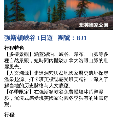
強斯頓峽谷 1日遊   團號：BJ1
行程特色
【多樣景觀】涵蓋湖泊、峽谷、瀑布、山脈等多
種自然景觀，短時間內體驗加拿大洛磯山脈的壯
麗風光。
【人文溯源】走進洞穴與盆地國家曆史遺址探尋
溫泉起源、打卡班芙標誌感受班芙精神，深入了
解当地的历史脉络与人文底蕴。
【冬季限定】在強斯頓峽谷免費體驗冰爪鞋漫
步，沉浸式感受班芙國家公園冬季独有的冰雪奇
观。
行程
: