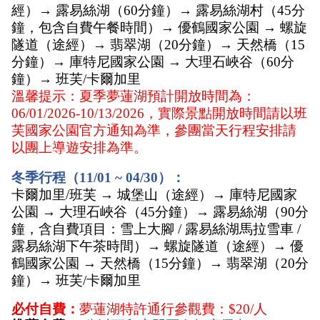
經）→ 露易絲湖（60分鐘）→ 露易絲湖村（45分
鐘，包含自費午餐時間）→ 優鶴國家公園 → 螺旋
隧道（途經）→ 翡翠湖（20分鐘）→ 天然橋（15
分鐘）→ 庫特尼國家公園 → 大理石峽谷（60分
鐘）→ 班芙/卡爾加里
溫馨提示：
夏季夢蓮湖預計開放時間為：
06/01/2026-10/13/2026，實際景點開放時間請以班
芙國家公園官方通知為準，參團當天行程安排請
以團上導遊安排為準。
冬季行程（11/01 ~ 04/30）： 
卡爾加里/班芙 → 城堡山（途經）→ 庫特尼國家
公園 → 大理石峽谷（45分鐘）→ 露易絲湖（90分
鐘，含自費項目：雪上大腳 / 露易絲湖馬拉雪車 / 
露易絲湖下午茶時間）→ 螺旋隧道（途經）→ 優
鶴國家公園 → 天然橋（15分鐘）→ 翡翠湖（20分
鐘）→ 班芙/卡爾加里
必付自費：
夢蓮湖特許通行參觀費：$20/人