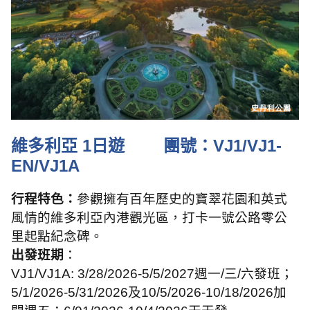
維多利亞
1
日
遊
團號：
VJ1/VJ1-
EN/VJ1A
行程特色：
參觀擁有百年歷史的寶翠花園和英式
風情的維多利亞內港觀光區，打卡一號公路零公
里起點紀念碑。
出發班期
：
VJ1/VJ1A: 3/28/2026-5/5/2027週一/三/六發班；
5/1/2026-5/31/2026及10/5/2026-10/18/2026加