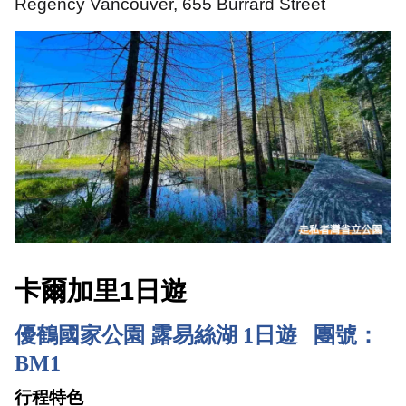
Regency Vancouver, 655 Burrard Street
卡爾加里
1
日遊
優鶴國家公園 露易絲湖 1日遊   團號：
BM1
行程特色