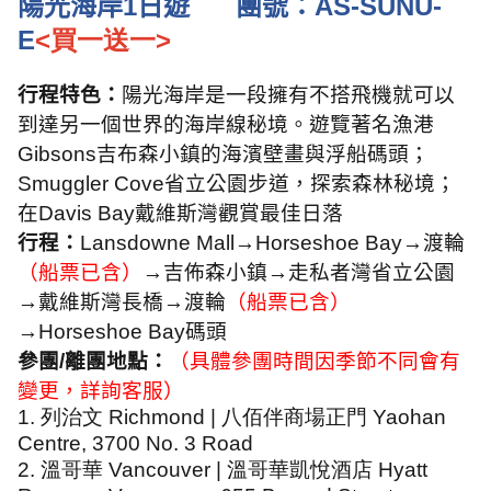
陽光海岸
1
日遊
團號：
AS-SUNU-
E
<買一送一>
行程特色：
陽光海岸是一段擁有不搭飛機就可以
到達另一個世界的海岸線秘境。遊覽著名漁港
Gibsons
吉布森小鎮的海濱壁畫與浮船碼頭；
Smuggler Cove
省立公園步道，探索森林秘境；
在
Davis Bay
戴維斯灣觀賞最佳日落
行程：
Lansdowne Mall
→
Horseshoe Bay
→渡輪
（船票已含）
→吉佈森小鎮→走私者灣省立公園
→戴維斯灣長橋→渡輪
（船票已含）
→
Horseshoe Bay
碼頭
參團
/
離團地點：
（具體參團時間因季節不同會有
變更，詳詢客服）
1.
列治文
Richmond |
八佰伴商場正門
Yaohan
Centre, 3700 No. 3 Road
2.
溫哥華
Vancouver |
溫哥華凱悅酒店
Hyatt