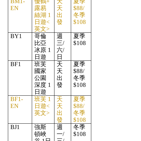
BM1-
優鶴+ 
天
夏季
EN
露易
天
$88/
絲湖 1
出
冬季
日遊<
發
$108
英文>
BY1
哥倫
週
夏季
比亞
三/
$108
冰原 1
六/
日遊
日
BF1
班芙
天
夏季
國家
天
$88/
公園
出
冬季
深度 1
發
$108
日遊
BF1-
班芙 1
天
夏季
EN
日遊<
天
$88/
英文>
出
冬季
發
$108
BJ1
強斯
週
冬季
頓峽
一/
$108
谷 1日
三/