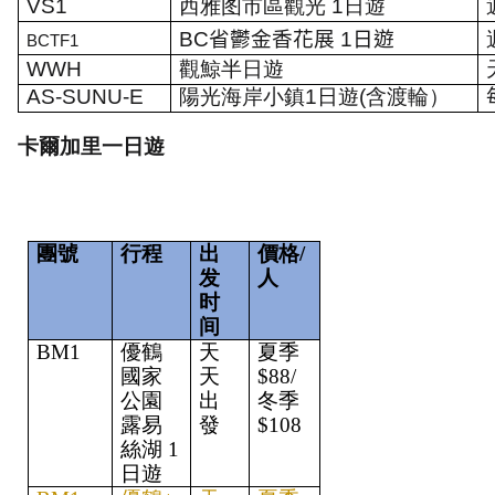
VS1
西雅图市區觀光
1
日遊
BC
省鬱金香花展
1
日遊
BCTF1
WWH
觀鯨半日遊
AS-SUNU-E
陽光海岸小鎮1日遊(含渡輪）
卡爾加里一
日遊
團號
行程
出
價格/
发
人
时
间
BM1
優鶴
天
夏季
國家
天
$88/
公園 
出
冬季
露易
發
$108
絲湖 1
日遊