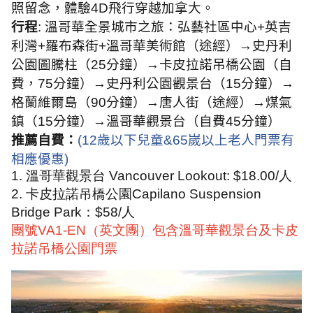
照留念，體驗
4D
飛行穿越加拿大。
行程
:
溫哥華全景城市之旅：弘藝社區中心
+
英吉
利灣
+
羅布森街
+
溫哥華美術館（途經）→史丹利
公園圖騰柱（
25
分鐘）→卡皮拉諾吊橋公園（自
費，
75
分鐘）→史丹利公園觀景台（
15
分鐘）→
格蘭維爾島（
90
分鐘）→唐人街（途經）→煤氣
鎮（
15
分鐘）→溫哥華觀景台（自費
45
分鐘）
推薦自費：
(12
歲以下兒童
&65
嵗以上老人門票有
相應優惠
)
1.
溫哥華觀景台
Vancouver Lookout: $18.00/
人
2.
卡皮拉諾吊橋公園
Capilan
o Suspension
Bridge Park
：
$58/
人
團號VA1-EN（英文團）包含溫哥華觀景台及卡皮
拉諾吊橋公園門票