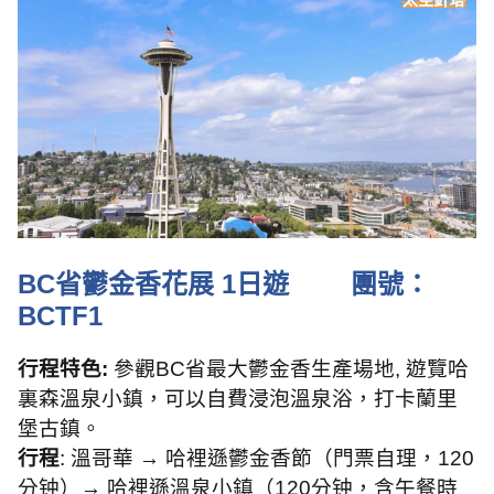
BC
省鬱金香花展
1
日遊
團號：
BCTF1
行程特色
:
參觀
BC
省最大鬱金香生產場地
,
遊覽哈
裏森溫泉小鎮，可以自費浸泡溫泉浴，
打卡蘭里
堡古鎮。
行程
:
溫哥華 → 哈裡遜鬱金香節（門票自理，
120
分钟）→ 哈裡遜溫泉小鎮（
120
分钟，含午餐時