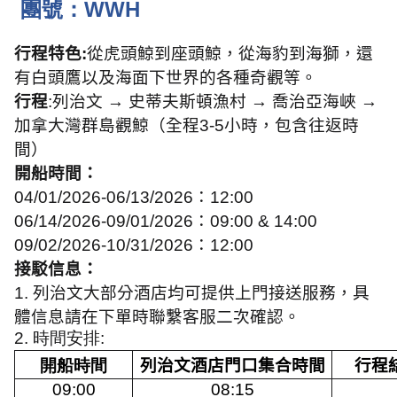
團號：
WWH
行程特色
:
從虎頭鯨到座頭鯨，從海豹到海獅，還
有白頭鷹以及海面下世界的各種奇觀等。
行程
:
列治文 → 史蒂夫斯頓漁村 → 喬治亞海峽 →
加拿大灣群島觀鯨（全程
3-5
小時，包含往返時
間）
開船時間：
04/01/2026-06/13/2026
：
12:00
06/14/2026-09/01/2026
：
09:00 & 14:00
09/02/2026-10/31/2026
：
12:00
接駁信息：
1.
列治文大部分酒店均可提供上門接送服務，具
體信息請在下單時聯繫客服二次確認。
2.
時間安排
:
開船時間
列治文酒店門口集合時間
行程
09:00
08:15