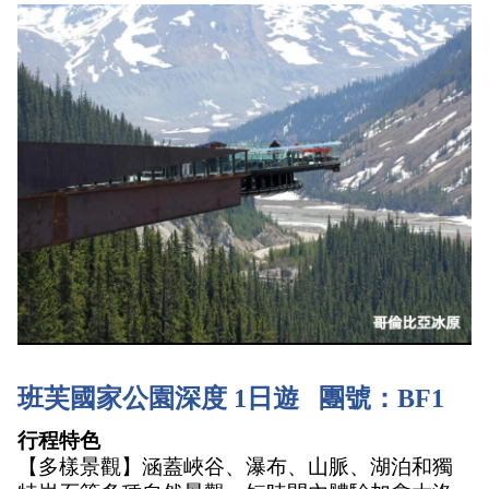
班芙國家公園深度 1日遊   團號：BF1
行程特色
【多樣景觀】涵蓋峽谷、瀑布、山脈、湖泊和獨