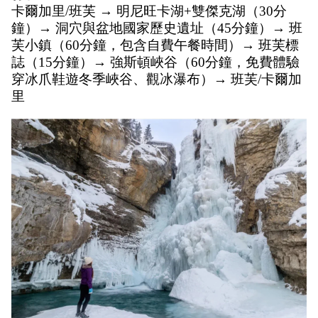
卡爾加里/班芙 → 明尼旺卡湖+雙傑克湖（30分
鐘）→ 洞穴與盆地國家歷史遺址（45分鐘）→ 班
芙小鎮（60分鐘，包含自費午餐時間）→ 班芙標
誌（15分鐘）→ 強斯頓峽谷（60分鐘，免費體驗
穿冰爪鞋遊冬季峽谷、觀冰瀑布）→ 班芙/卡爾加
里