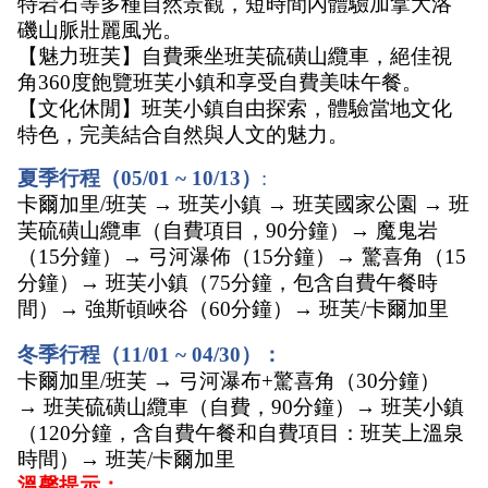
特岩石等多種自然景觀，短時間內體驗加拿大洛
磯山脈壯麗風光。
【魅力班芙】自費乘坐班芙硫磺山纜車，絕佳視
角360度飽覽班芙小鎮和享受自費美味午餐。
【文化休閒】班芙小鎮自由探索，體驗當地文化
特色，完美結合自然與人文的魅力。 
夏季行程（05/01 ~ 10/13）
:
卡爾加里/班芙 → 班芙小鎮 → 班芙國家公園 → 班
芙硫磺山纜車（自費項目，90分鐘）→ 魔鬼岩
（15分鐘）→ 弓河瀑佈（15分鐘）→ 驚喜角（15
分鐘）→ 班芙小鎮（75分鐘，包含自費午餐時
間）→ 強斯頓峽谷（60分鐘）→ 班芙/卡爾加里
冬季行程（11/01 ~ 04/30）：
卡爾加里/班芙 → 弓河瀑布+驚喜角（30分鐘）
→ 班芙硫磺山纜車（自費，90分鐘）→ 班芙小鎮
（120分鐘，含自費午餐和自費項目：班芙上溫泉
時間）→ 班芙/卡爾加里
溫馨提示：