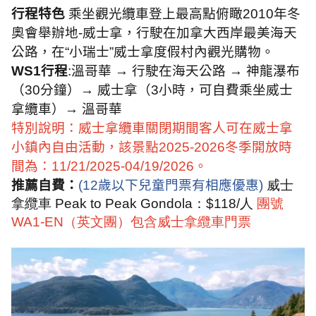
行程特色
乘坐觀光纜車登上最高點俯瞰
2010
年冬
奧會舉辦地
-
威士拿，行駛在加拿大西岸最美海天
公路，在“小瑞士”威士拿度假村內觀光購物。
WS1行程
:
溫哥華 → 行駛在海天公路 → 神龍瀑布
（
30
分鐘）→ 威士拿（
3
小時，可自費乘坐威士
拿纜車）→ 溫哥華
特別說明：
威士拿纜車關閉期間客人可在威士拿
小鎮內自由活動，該景點
2025-2026
冬季開放時
間為：
11/21/2025-04/19/2026
。
推薦自費：
(12
歲以下兒童門票有相應優惠
)
威士
拿纜車
Peak to Peak Gondola
：
$118/
人
團號
WA1-EN（英文團）包含威士拿纜車門票