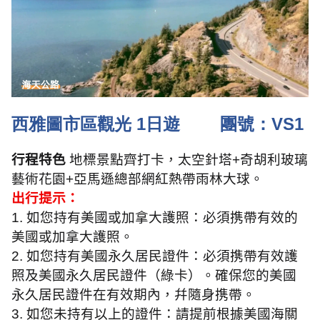
西雅圖市區觀光
1
日遊
團號：
VS1
行程特色
地標景點齊打卡，太空針塔
+
奇胡利玻璃
藝術花園
+
亞馬遜總部網紅熱帶雨林大球。
出行提示：
1.
如您持有美國或加拿大護照：必須携帶有效的
美國或加拿大護照。
2.
如您持有美國永久居民證件：必須携帶有效護
照及美國永久居民證件（綠卡）。確保您的美國
永久居民證件在有效期內，幷隨身携帶。
3.
如您未持有以上的證件：請提前根據美國海關