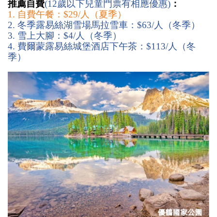
推薦自費
(12歲以下兒童門票有相應優惠)
：
1. 自費午餐：$29/人（夏季）
2. 冬季露易絲湖雪場馬拉雪車：$63/人（冬季）
3. 雪上大腳：$4/人（冬季）
4. 費爾蒙露易絲城堡酒店下午茶：$113/人（冬
季）