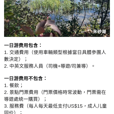
一日游费用包含：
1.
交通費用（使用車輛類型根據當日具體參團人
數決定）；
2.
中英文服務人員（司機
+
導遊
/
司兼導）。
一日游费用不包含：
1.
餐飲；
2.
景點門票費用（門票價格時常波動，門票需在
導遊處統一購買）；
3.
服務費（每人每天最低支付
US$15
，成人儿童
同价）；