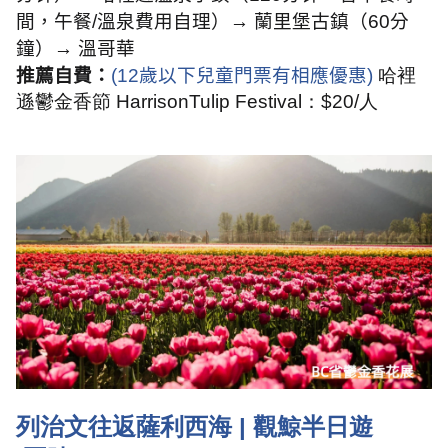
間，午餐
/
溫泉費用自理）→ 蘭里堡古鎮（
60
分
鐘）→ 溫哥華
推薦自費：
(12
歲以下兒童門票有相應優惠
)
哈裡
遜鬱金香節
HarrisonTulip Festival
：
$20/
人
列治文往返薩利西海
|
觀鯨半日遊