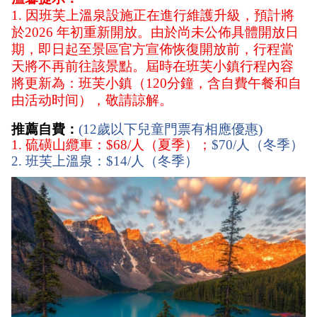
1. 因班芙上溫泉設施正在進行維護升級，預計將
於2026 年初重新開放。由於尚未公佈具體開放日
期，即日起至景區官方宣佈恢復開放前，行程當
天將不再前往該景點。屆時在班芙小鎮行程內容
將更新為：班芙小鎮（120分鐘，含自費午餐和自
由活动时间），敬請諒解。
推薦自費：
(12歲以下兒童門票有相應優惠)
1. 硫磺山纜車：$68/人（夏季）；
$70/人（冬季）
2. 班芙上溫泉：$14/人（冬季）