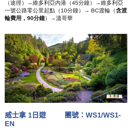
（途徑）→維多利亞內港（
45
分鐘）→維多利亞
一號公路零公里起點（
10
分鐘）→
BC
渡輪（
含渡
輪費用，
90分鐘
）→溫哥華
威士拿
1
日遊
團號：
WS1/WS1-
EN