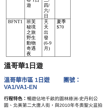
遊
四/
六/
日
BFNT1
班芙
天
夏季
秘境
天
$70
之旅
出
野生
發
動物
(6-9
奇遇
月)
夜
溫哥華
1
日遊
溫哥華市區
1
日遊
團號：
VA1/VA1-EN
行程特色：
暢遊佔地千畝的園林綠洲
-
史丹利公
園、北美第二大唐人街，與
2010
年冬奧聖火盆拍