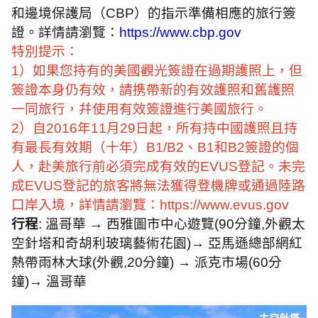
和邊境保護局（
CBP
）的指示準備相應的旅行簽
證。詳情請瀏覽：
https://www.cbp.gov
特別提示：
1
）如果您持有的美國觀光簽證在過期護照上，但
簽證本身仍有效，請携帶新的有效護照和舊護照
一同旅行，幷使用有效簽證進行美國旅行。
2
）自
2016
年
11
月
29
日起，所有持中國護照且持
有最長有效期（十年）
B1/B2
、
B1
和
B2
簽證的個
人，赴美旅行前必須完成有效的
EVUS
登記。未完
成
EVUS
登記的旅客將無法獲得登機牌或通過陸路
口岸入境，詳情請瀏覽：
https://www.evus.gov
行程
:
溫哥華 → 西雅圖市中心遊覽(
90
分鐘,外觀太
空針塔和奇胡利玻璃藝術花園)→ 亞馬遜總部網紅
熱帶雨林大球(外觀,
20
分鐘) → 派克市場(
60
分
鐘)→ 溫哥華