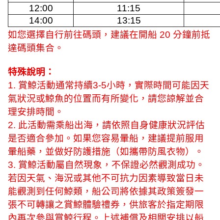
12:00
11:15
14:00
13:15
如您選擇自行前往碼頭，建議在開船
20
分鐘前抵
達碼頭集合。
特殊說明：
1.
賞鯨活動通常持續
3-5
小時，實際時間可能因天
氣狀況或鯨魚的位置而有所變化，請您諒解並合
理安排時間。
2.
此活動需乘船出海，請依照自身健康狀況評估
是否適合參加。如果您容易暈船，建議提前服用
暈船藥，並做好防護措施（如攜帶防風衣物）。
3.
賞鯨活動屬自然現象，不保證必然觀測成功。
若因天氣、海況或其他不可抗力因素導致當日未
能觀測到任何鯨類，船公司將依據其政策簽發一
張不可轉讓之賞鯨體驗禮券，供旅客於指定期限
內再次參與賞鯨行程。上述補償及相關安排以船