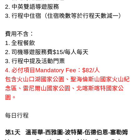
2.
中英雙語導遊服務
3.
行程中住宿（住宿晚數等於行程天數減一）
費用不含：
1.
全程餐飲
2.
司機導遊服務費
$
15
/
每人每天
3.
行程中提及活動門票
4
.
必付項目
Mandatory Fee
：
$82
/
人
包含火山口湖國家公園、聖海倫斯山國家火山紀
念區、雷尼爾山國家公園、北喀斯喀特國家公
園。
每日行程
第1天
溫哥華
-
西雅圖
-
波特蘭
-
伍德伯恩
-
塞勒姆