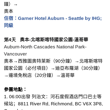
鐘）→
奧本
住宿：
Garner Hotel Auburn - Seattle by IHG;
同級
第4天
奧本
-
北喀斯喀特國家公園
-
溫哥華
Auburn-North Cascades National Park-
Vancouver
奧本→西雅圖奧特萊斯（
90
分鐘）→北喀斯喀特
國家公園（必付項目）→迪亞布羅湖（
30
分鐘）
→邊境免稅店（
20
分鐘）→溫哥華
參團地點：
1. 06:00
出發 列治文：河石度假酒店門口巴士等
候站；
8811 River Rd, Richmond, BC V6X 3P8,