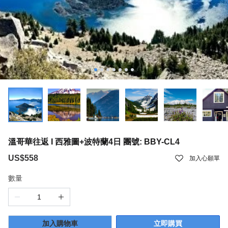
溫哥華往返 I 西雅圖+波特蘭4日 團號: BBY-CL4
US$558
加入心願單
數量
加入購物車
立即購買