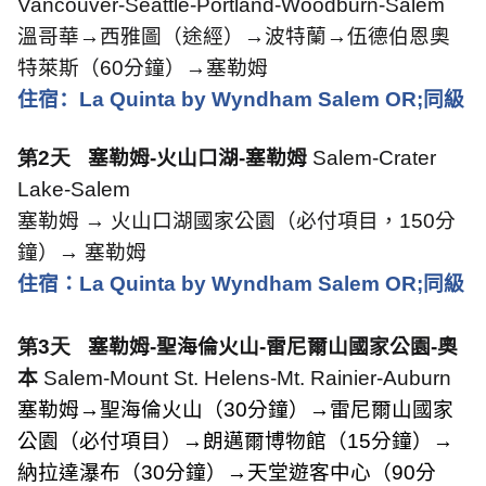
Vancouver-Seattle-Portland-Woodburn-Salem
溫哥華→西雅圖（途經）→波特蘭→伍德伯恩奧
特萊斯（
60
分鐘）→塞勒姆
住宿：
La Quinta by Wyndham Salem OR;
同級
第2天
塞勒姆
-
火山口湖
-
塞勒姆
Salem-Crater
Lake-Salem
塞勒姆 → 火山口湖國家公園（必付項目，
150
分
鐘）→ 塞勒姆
住宿：
La Quinta by Wyndham Salem OR;
同級
第3天
塞勒姆
-
聖海倫火山
-
雷尼爾山國家公園
-
奧
本
Salem-Mount St. Helens-Mt. Rainier-Auburn
塞勒姆→聖海倫火山（
30
分鐘）→雷尼爾山國家
公園（必付項目）→朗邁爾博物館（
15
分鐘）→
納拉達瀑布（
30
分鐘）→天堂遊客中心（
90
分