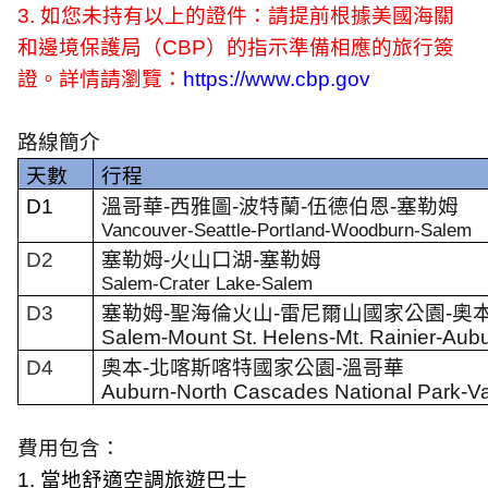
3.
如您未持有以上的證件：請提前根據美國海關
和邊境保護局（
CBP
）的指示準備相應的旅行簽
證。詳情請瀏覽：
https://www.cbp.gov
路線簡介
天數
行程
D1
溫哥華
-
西雅圖
-
波特蘭
-
伍德伯恩
-
塞勒姆
Vancouver-Seattle-Portland-Woodburn-Salem
D2
塞勒姆
-
火山口湖
-
塞勒姆
Salem-Crater Lake-Salem
D3
塞勒姆
-
聖海倫火山
-
雷尼爾山國家公園
-
奧
Salem
-
Mount St. Helens
-
Mt. Rainier
-
Aubu
D4
奧本
-
北喀斯喀特國家公園
-
溫哥華
Auburn
-
North Cascades National Park
-
V
費用包含：
1.
當地舒適空調旅遊巴士