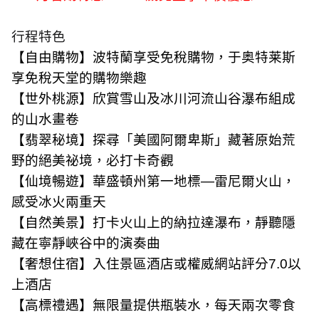
行程特色
【自由購物】波特蘭享受免稅購物，于奥特莱斯
享免稅天堂的購物樂趣
【世外桃源】欣賞雪山及冰川河流山谷瀑布組成
的山水畫卷
【翡翠秘境】探尋「美國阿爾卑斯」藏著原始荒
野的絕美祕境，必打卡奇觀
【仙境暢遊】華盛頓州第一地標—雷尼爾火山，
感受冰火兩重天
【自然美景】打卡火山上的納拉達瀑布，靜聽隱
藏在寧靜峽谷中的演奏曲
【奢想住宿】入住景區酒店或權威網站評分
7.0
以
上酒店
【高標禮遇】無限量提供瓶裝水，每天兩次零食