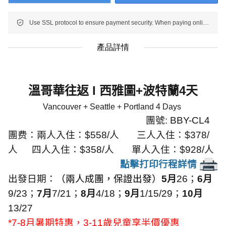
Use SSL protocol to ensure payment security. When paying online, your payment information is protected.
產品詳情
溫哥華往返
I
西雅圖
+
波特蘭
4
天
Vancouver + Seattle + Portland 4
D
ays
團號
:
BBY-CL4
團费：
兩人入住：
$5
58
/
人
三人入住：
$
378
/
人
四人入住：
$358/
人
單人入住：
$928/
人
點擊打印行程詳情
出發日期：
（兩人成團，保證出發）
5
月
26
；
6
月
9/23
；
7
月
7/21
；
8
月
4/18
；
9
月
1/15/29
；
10
月
13/27
*7-8
月暑期特惠，
3-11
歲兒童享半價優惠