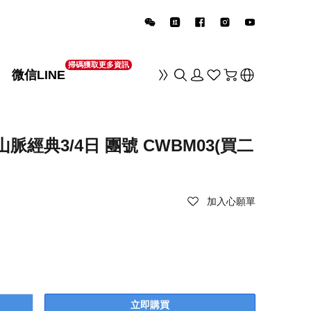
掃碼獲取更多資訊
微信LINE
销
經典3/4日 團號 CWBM03(買二
加入心願單
立即購買