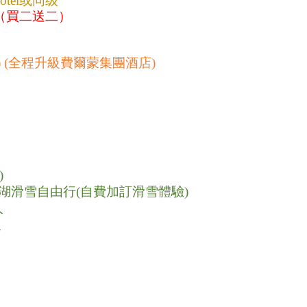
Hotel或同级
（買二送二）  
樣) (全程升級費爾蒙集團酒店)
)
露易絲湖滑雪自由行(自費加訂滑雪體驗)
人
人