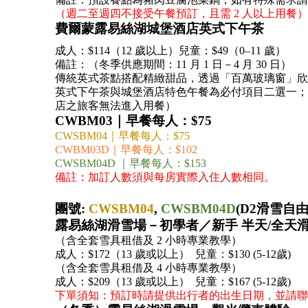
（週二至週四不接受午餐預訂，且需 2 人以上用餐）
費爾蒙露易絲湖城堡酒店英式下午茶
成人：$114（12 歲以上）兒童：$49（0–11 歲）
備註：（冬季供應期間：11 月 1 日－4 月 30 日）
傳統英式茶點搭配精緻甜品，透過「百萬玻璃窗」欣
英式下午茶與城堡酒店特色午餐為必付項目二選一；如不
店之旅客無法進入用餐）
CWBM03｜早餐每人：$75
CWSBM04｜早餐每人：$75
CWBM03D｜早餐每人：$102
CWSBM04D ｜早餐每人：$153
備註：加訂人數須與每房實際入住人數相同。
團號:
CWSBM04
,
CWSBM04D
(D2滑雪自
露易絲湖滑雪場－初學者／新手 半天/全天
（含全套雪具租借及 2 小時專業教學）
成人：$172（13 歲或以上）  兒童：$130 (5-12歲)
（含全套雪具租借及 4 小時專業教學）
成人：$209（13 歲或以上）  兒童：$167 (5-12歲)
下單須知：預訂時請提供出行者的出生日期，並請聯繫客服