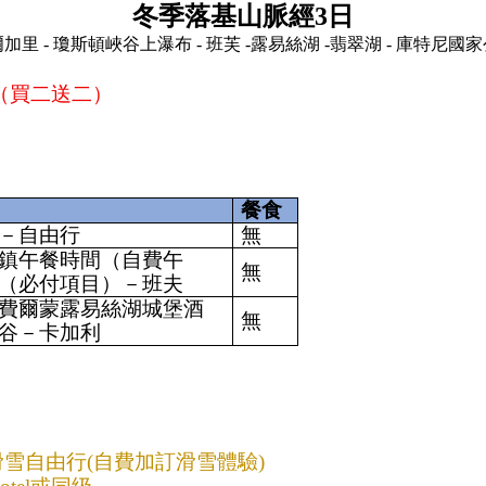
冬季落基山脈經3日
加里 - 瓊斯頓峽谷上瀑布 - 班芙 -露易絲湖 -翡翠湖 - 庫特尼國
（買二送二）  
餐食
－自由行
無
鎮午餐時間（自費午
無
（必付項目）－班夫
費爾蒙露易絲湖城堡酒
無
谷－卡加利
絲湖滑雪自由行(自費加訂滑雪體驗)