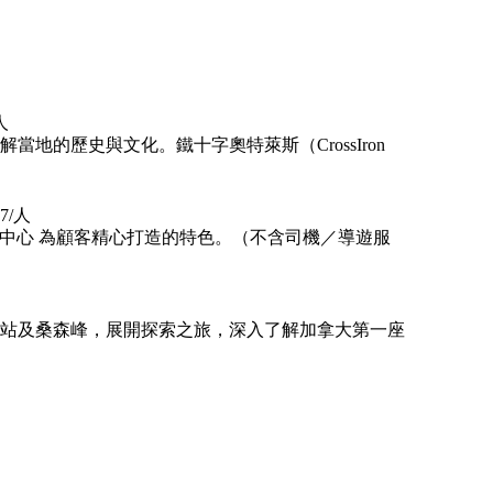
人
的歷史與文化。鐵十字奧特萊斯（CrossIron 
7/人
 購物中心 為顧客精心打造的特色。（不含司機／導遊服
站及桑森峰，展開探索之旅，深入了解加拿大第一座