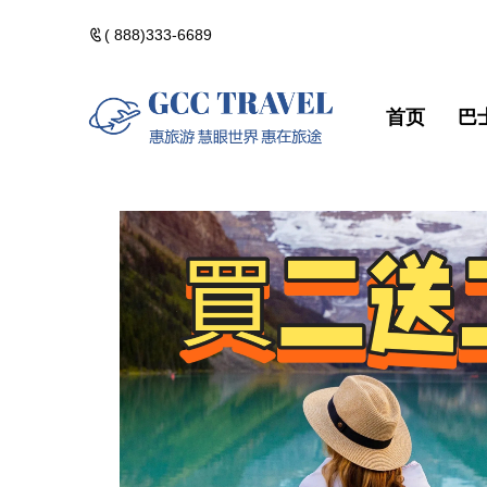
( 888)333-6689
首页
巴
美洲一日遊
郵輪熱門路線
精選門票
包團訂製
美洲一日遊
郵輪熱門路
精選門票
包團訂製
黃石國家公園
河輪熱門路線
精選酒店
黃石國家公
河輪熱門路
精選酒店
加拿大落基山
維京熱門路線(VIK
加拿大落基
維京熱門路線(V
美國西部遊
美國西部遊
美國東部遊
美國東部遊
夏威夷群島・精
夏威夷群島
點擊添加企業
點擊添加
北極光觀測・精
北極光觀測
佛州陽光・美國
佛州陽光・