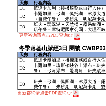
天數
行程內容
D1
抵達卡加利（接機服務或自行入住）
卡爾加里－弓湖－佩托湖－冰原大道
D2
（自費午餐）－朱砂湖－明尼萬卡湖
班夫－翡翠湖－天然橋－露易絲湖－
D3
店午餐－庫特尼國家公園：大理石峽
更新咨询请点击PDF查询👉
冬季落基山脈經3日 團號 CWBP03
天數
行程內容
D1
抵達卡爾加里（接機服務或自行入住
卡爾加里－瓊斯頓峽谷上瀑布－班夫
D2
餐）－弓河瀑布－驚喜角－班夫纜車
班夫－弓湖－佩圖湖－冰原大道－露
D3
費午餐）－朱砂湖－明尼萬卡湖－雙
更新咨询请点击PDF查询
👉