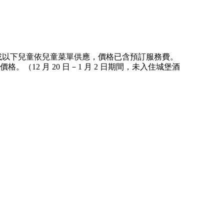
或以下兒童依兒童菜單供應，價格已含預訂服務費。
2 月 20 日－1 月 2 日期間，未入住城堡酒