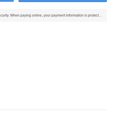
Use SSL protocol to ensure payment security. When paying online, your payment information is protected.