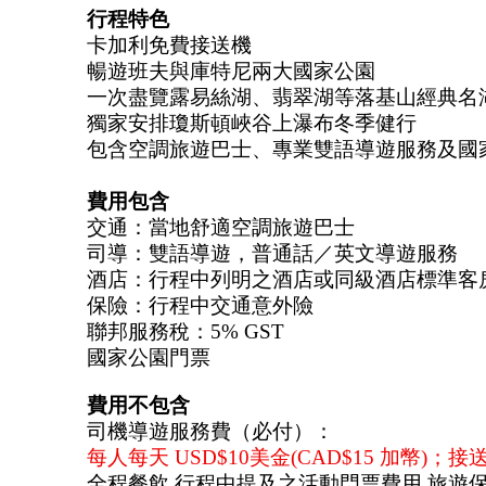
行程特色 
卡加利免費接送機
暢遊班夫與庫特尼兩大國家公園
一次盡覽露易絲湖、翡翠湖等落基山經典名
獨家安排瓊斯頓峽谷上瀑布冬季健行
包含空調旅遊巴士、專業雙語導遊服務及國
費用包含
交通：當地舒適空調旅遊巴士
司導：雙語導遊，普通話／英文導遊服務
酒店：行程中列明之酒店或同級酒店標準客
保險：行程中交通意外險
聯邦服務稅：5% GST
國家公園門票
費用不包含
司機導遊服務費（必付）：
每人每天 USD$10美金(CAD$15 加幣)；接
全程餐飲,行程中提及之活動門票費用,旅遊