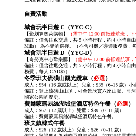
自費活動
城會玩半日遊 C（YYC-C）
【聚划算奧萊購物】
（需中午 12:00 前抵達航班，下
備註：僅含往返交通，共 5 小時行程，約 4 小時自
Mills） 為不錯的選擇。（不含司機／導遊服務費，每人
城會玩半日遊 D（YYC-D）
【奇努克中心歡樂購】
（需中午 12:00 前抵達航班，
備註：僅含往返交通，共 5 小時行程，約 4 小時自
務費，每人 CAD$5）
冬季班夫硫磺山觀光纜車（
必選
）
成人：$54（16 歲或以上）兒童：$35（6–15 歲）小
備註：登上硫磺山山頂，可全景欣賞六座山脈、弓河
國家公園的歷史。
費爾蒙露易絲湖城堡酒店特色午餐（
必選
）
成人：$67（12 歲以上）兒童：$39（0–11 歲）
備註：費爾蒙露易絲湖城堡酒店特色午餐。
班夫鎮韓式午餐
成人：$26（12 歲以上）兒童：$26（0–11 歲）
備註：預設餐點為豬肉豆腐泡菜鍋，如有特殊需求請