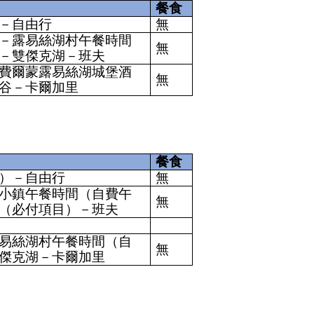
餐食
－自由行
無
－露易絲湖村午餐時間
無
－雙傑克湖－班夫
費爾蒙露易絲湖城堡酒
無
谷－卡爾加里
餐食
）－自由行
無
小鎮午餐時間（自費午
無
（必付項目）－班夫
易絲湖村午餐時間（自
無
傑克湖－卡爾加里