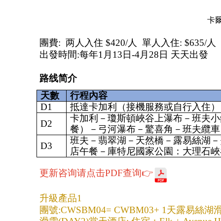
卡爾
團費:  两人入住 $420/人  單人入住: $635/人
出發時間:每年1月13日-4月28日 天天出發
路线简介
天數
行程內容
D1
抵達卡加利（接機服務或自行入住）
卡加利－瓊斯頓峽谷上瀑布－班夫小
D2
餐）－弓河瀑布－驚喜角－班夫纜車
班夫－翡翠湖－天然橋－露易絲湖－
D3
店午餐－庫特尼國家公園：大理石峽
更新咨询请点击PDF查询👉
升級產品1
團號:CWSBM04= CWBM03+ 1天露易