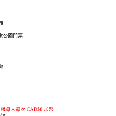
湖
家公園門票
房
送機每人每次 CAD$8 加幣
保險