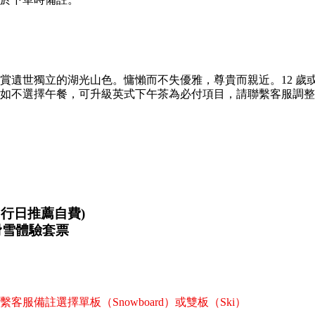
賞遺世獨立的湖光山色。慵懶而不失優雅，尊貴而親近。12 歲
選擇午餐，可升級英式下午茶為必付項目，請聯繫客服調整價格。（1
由行日推薦自費)
滑雪體驗套票
備註選擇單板（Snowboard）或雙板（Ski）