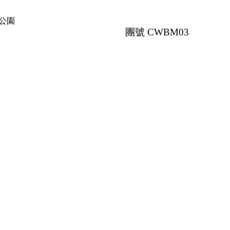
家公園
團號 CWBM03