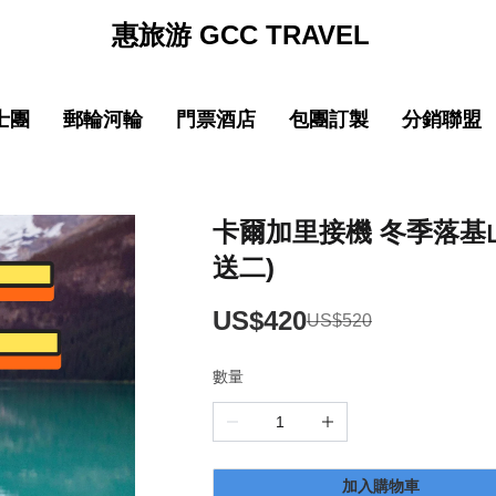
惠旅游 GCC TRAVEL
士團
郵輪河輪
門票酒店
包團訂製
分銷聯盟
促銷
促销
促銷
促
線
品質 中國大陸
中文導遊郵輪路線
品質 中國大陸
中文導遊郵輪路線
巴士团限時優惠
郵輪限時優惠
巴士团限時優惠
郵輪限時優惠
New
New
園
線
品質 亞洲精選
中文導遊河輪路線
品質 亞洲精選
中文導遊河輪路線
惠旅全球甄選
郵輪品牌專區
惠旅全球甄選
郵輪品牌專區
卡爾加里接機 冬季落基山脈
送二)
ING)
山
IKING)
超值 亞洲精選
超值 亞洲精選
惠旅甄選火車系列
惠旅甄選火車系列
奢華 亞洲甄選
奢華 亞洲甄選
英文團 English
英文團 English
US$420
US$520
數量
New
New
選
・精選
品質 歐洲環線
品質 歐洲環線
輕旅行(美洲)
輕旅行(美洲)
微信
企業微信
點擊添加企業LINE
點擊添加企業LINE
New
New
選
・精選
奢華 歐洲甄選
奢華 歐洲甄選
輕旅行(歐洲)
輕旅行(歐洲)
New
New
加入購物車
城市
美國城市
澳大利亞 新西蘭
澳大利亞 新西蘭
輕旅行(亞洲)
輕旅行(亞洲)