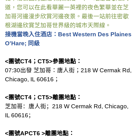
道，您可以在此看華麗一英裡的夜色繁華並在芝
加哥河邊漫步欣賞河邊夜景。最後一站前往密歇
根湖邊欣賞芝加哥世界級的城市天際線。
接機當晚入住酒店：
Best Western Des Plaines
O'Hare;
同級
<
團號
CT4
；
CT5>
參團地點：
07:30
出發 芝加哥：唐人街；
218 W Cermak Rd,
Chicago, IL 60616
；
<
團號
CT4
；
CT5>
離團地點：
芝加哥：唐人街；
218 W Cermak Rd, Chicago,
IL 60616
；
<
團號
APC
T
6 >
離團地點：