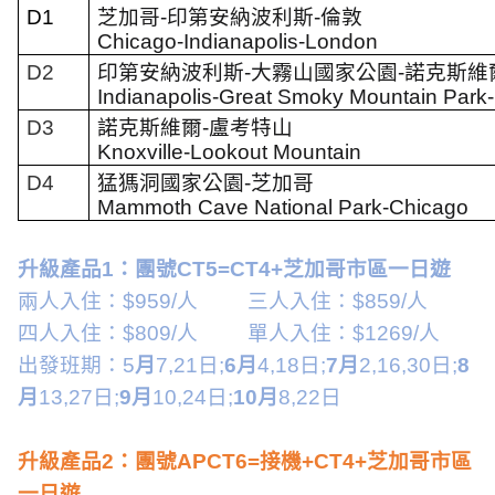
D1
芝加哥
-
印第安納波利斯
-
倫敦
Chicago
-
Indianapolis
-
London
D2
印第安納波利斯
-
大霧山國家公園
-
諾克斯維
Indianapolis
-
Great Smoky Mountain Park
-
D3
諾克斯維爾
-
盧考特山
Knoxville
-
Lookout Mountain
D4
猛獁洞國家公園
-
芝加哥
Mammoth Cave National Park-Chicago
升級產品
1
：團號
CT5=CT4+
芝加哥市區一日遊
兩人入住：
$959/
人
三人入住：
$859/
人
四人入住：
$809/
人
單人入住：
$1269/
人
出發班期：5
月
7,21
日
;
6
月
4,18
日
;
7
月
2,16,30
日
;
8
月
13,27
日
;
9
月
10,24
日
;
10
月
8,22
日
升級產品
2
：團號
APCT6=
接機
+CT4+
芝加哥市區
一日遊