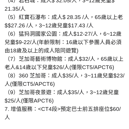
（
4
）岩石城：成人
$
32.05/
人，
3~12
歲兒童
$
21.35/
人
（
5
）紅寶石瀑布：成人
$
28.35 /
人，
65
歲以上老
$$27.26 /
人，
3~12
歲兒童
$17.43 /
人
（
6
）猛犸洞國家公園：成人
$12-27/
人，
6~12
歲
兒童
$9-22/
人
(
年齡限制：
16
歲以下參團人員必須
由
18
歲及以上的成人陪同遊覽
)
（
7
）芝加哥藝術博物館：成人
$32/
人，
65
歲以上
老人
&14
歲以下兒童
$26/
人
(
僅限
CT5/APCT6)
（
8
）
360
芝加哥：成人
$35/
人，
3~11
歲兒童
$23/
人
(
僅限
CT5/APCT6)
（
9
）芝加哥夜景遊：成人
$35/
人，
3~12
歲兒童
$25/
人
(
僅限
APCT6)
7.
增值服務：
<CT4
段
>
預定巴士前五排座位
$60/
人