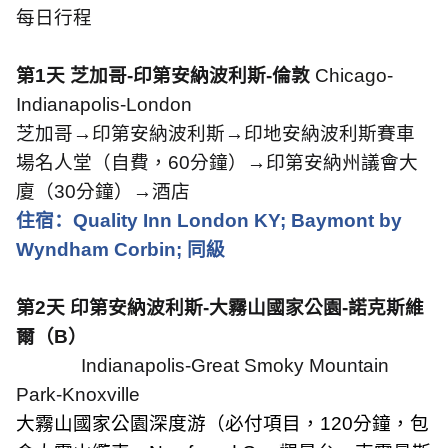
每日行程
第
1
天 芝加哥
-
印第安納波利斯
-
倫敦
Chicago-
Indianapolis-London
芝加哥→印第安納波利斯→印地安納波利斯賽車
場名人堂（自費，
60
分鐘）→印第安納州議會大
廈（
30
分鐘）→酒店
住宿：
Quality Inn London KY; Baymont by
Wyndham Corbin;
同級
第
2
天 印第安納波利斯
-
大霧山國家公園
-
諾克斯維
爾（
B
）
Indianapolis-Great Smoky Mountain
Park-Knoxville
大霧山國家公園深度游（必付項目，
120
分鐘，包