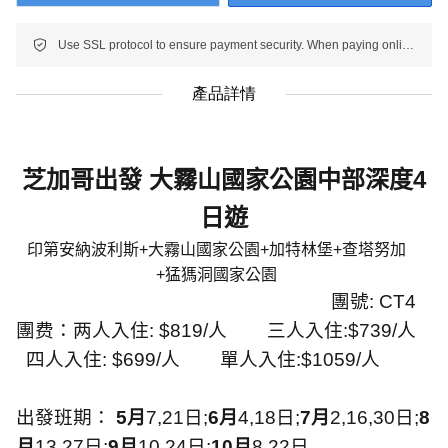
Use SSL protocol to ensure payment security. When paying online, your payment information is protected.
產品詳情
芝加哥出發 大霧山國家公園中部深度
4
日遊
印第安納波利斯
+
大霧山國家公園
+
加特林堡
+
查塔努加
+
猛獁洞國家公園
團號
: CT4
團费：两人入住
: $819/
人
三人入住
:$739/
人
四人入住
: $699/
人
單人入住
:$1059/
人
出發班期：
5
月
7,21
日
;
6
月
4,18
日
;
7
月
2,16,30
日
;
8
月
13,27
日
;
9
月
10,24
日
;
10
月
8,22
日