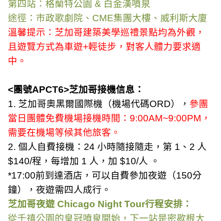
第四站：格蘭特公園
&
白金漢噴泉
途徑：市政歌劇院、
CME
集團大樓、威利斯大廈
溫馨提示：芝加哥建築美學巡禮景點均為外觀，
且遊覽方式為車遊
+
輕徒步，對客人體力要求適
中。
<
團號
APCT6>
芝加哥接機信息：
1.
芝加哥奧黑爾國際機（機場代碼
ORD
），
參團
當日團體免費機場接機時間：
9:00AM~9:00PM
，
需要在機場等候其他旅客。
2.
個人自費接機：
24
小時隨接隨走，第
1
、
2
人
$140/
程，每增加
1
人，加
$10/
人 。
*
17:00
前到達酒店，可以自費參加夜遊（
150
分
鐘），夜遊需四人成行。
芝加哥夜遊
Chicago Night Tour
行程安排：
從千禧公園的皇冠噴泉開始，下一站是密歇根大