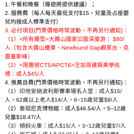
1.
午餐和晚餐（導遊將提供建議）；
2
.
服務費（每人每天最低支付
$15
，兒童及占座嬰
兒均按成人標準支付）
3
.
必付項目
(
門票價格時常波動，不再另行通知
)
：
（
1
）
<
所有團型
>
大霧山國家公園深度游：
$80/
人（包含大霧山纜車、
Newfound Gap
觀景台、克
靈曼斯峰）
（
2
）
<
限團號
CT5/APCT6>
芝加哥建築美學巡
禮：成人
$45/
人
4
.
推薦自費
(
門票價格時常波動，不再另行通知
)
：
（
1
）印地安納波利斯賽車場名人堂：成人
$15/
人，
62
歲以上老人
$14/
人，
6~15
歲兒童
$8/
人
（
2
）泰坦尼克博物館：成人
$46.54/
人，
5~12
歲
兒童
$18.47/
人
（
3
）傾斜火車：成人
$15/
人，
3~12
歲兒童
$7/
人