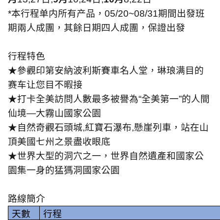
*
本行程单内所有产品，
05/20~08/31
期間出發班
期兩人成團，其餘日期四人成團，保證出發
行程特色
★參觀印第安納波利斯賽車名人堂，琳琅满目的
赛车让您目不暇接
★打卡全美訪問人數最多被譽為“全美第一”的人間
仙境—大霧山國家公園
★自然奇觀石頭城
,
紅寶石瀑布
,
懸崖列車，站在山
頂美國七州之景盡收眼底
★世界大型的洞穴之一，世界自然遺產和國家公
園集一身的猛獁洞國家公園
路線簡介
天數
行程