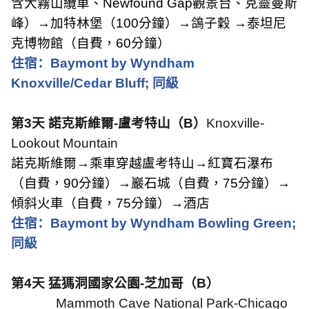
含大霧山纜車、
Newfound Gap
觀景台、克靈曼斯
峰）→加特林堡（
100
分鐘）→鴿子穀 →泰坦尼
克博物館（自費，
60
分鐘）
住宿：
Baymont by Wyndham
Knoxville/Cedar Bluff;
同級
第
3
天 諾克斯維爾
-
盧考特山（
B
）
Knoxville-
Lookout Mountain
諾克斯維爾→乘車穿越盧考特山→紅寶石瀑布
（自費，
90
分鐘）→巖石城（自費，
75
分鐘）→
傾斜火車（自費，
75
分鐘）→酒店
住宿：
Baymont by Wyndham Bowling Green;
同級
第
4
天 猛獁洞國家公園
-
芝加哥（
B
）
Mammoth Cave National Park-Chicago