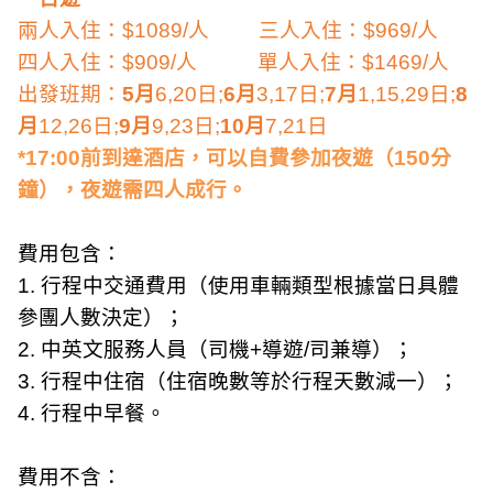
兩人入住：
$1089/
人
三人入住：
$969/
人
四人入住：
$909/
人
單人入住：
$1469/
人
出發班期：
5
月
6,20
日
;
6
月
3,17
日
;
7
月
1,15,29
日
;
8
月
12,26
日
;
9
月
9,23
日
;
10
月
7,21
日
*
17:00
前到達酒店，可以自費參加夜遊（
150
分
鐘），夜遊需四人成行。
費用包含：
1.
行程中交通費用（使用車輛類型根據當日具體
參團人數決定）；
2.
中英文服務人員（司機
+
導遊
/
司兼導）；
3.
行程中住宿（住宿晚數等於行程天數減一）；
4.
行程中早餐。
費用不含：