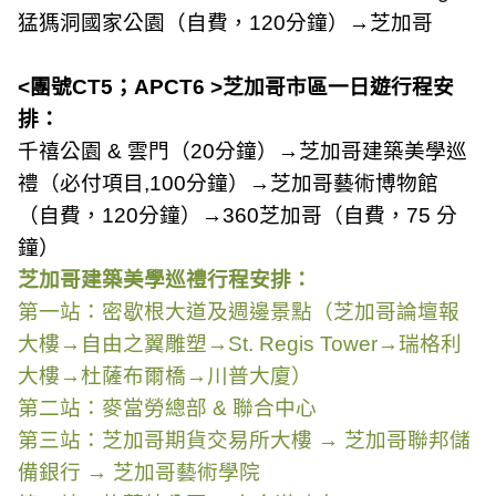
猛獁洞國家公園（自費，
120
分鐘）→芝加哥
<
團號
CT5
；
APCT6 >
芝加哥市區一日遊行程安
排：
千禧公園
&
雲門（
20
分鐘）→芝加哥建築美學巡
禮（必付項目
,100
分鐘）→芝加哥藝術博物館
（自費，
120
分鐘）→
360
芝加哥（自費，
75
分
鐘）
芝加哥建築美學巡禮行程安排：
第一站：密歇根大道及週邊景點（芝加哥論壇報
大樓→自由之翼雕塑→
St. Regis Tower
→瑞格利
大樓→杜薩布爾橋→川普大廈）
第二站：麥當勞總部
&
聯合中心
第三站：芝加哥期貨交易所大樓 → 芝加哥聯邦儲
備銀行 → 芝加哥藝術學院