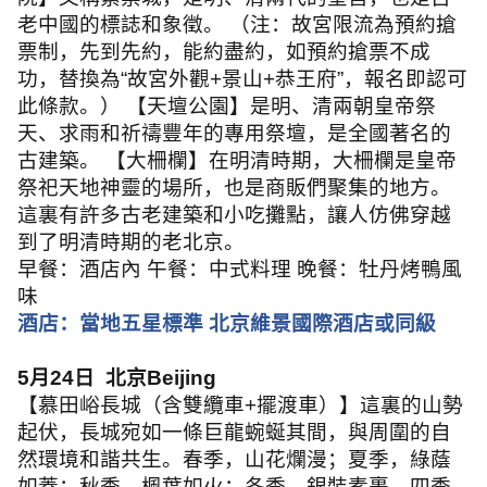
老中國的標誌和象徵。 （注：故宮限流為預約搶
票制，先到先約，能約盡約，如預約搶票不成
功，替換為
“
故宮外觀
+
景山
+
恭王府
”
，報名即認可
此條款。） 【天壇公園】是明、清兩朝皇帝祭
天、求雨和祈禱豐年的專用祭壇，是全國著名的
古建築。 【大柵欄】在明清時期，大柵欄是皇帝
祭祀天地神靈的場所，也是商販們聚集的地方。
這裏有許多古老建築和小吃攤點，讓人仿佛穿越
到了明清時期的老北京。
早餐：酒店內 午餐：中式料理 晚餐：牡丹烤鴨風
味
酒店：當地五星標準 北京維景國際酒店或同級
5
月
24
日
北京
Beijing
【慕田峪長城（含雙纜車
+
擺渡車）】這裏的山勢
起伏，長城宛如一條巨龍蜿蜒其間，與周圍的自
然環境和諧共生。春季，山花爛漫；夏季，綠蔭
如蓋；秋季，楓葉如火；冬季，銀裝素裹。四季