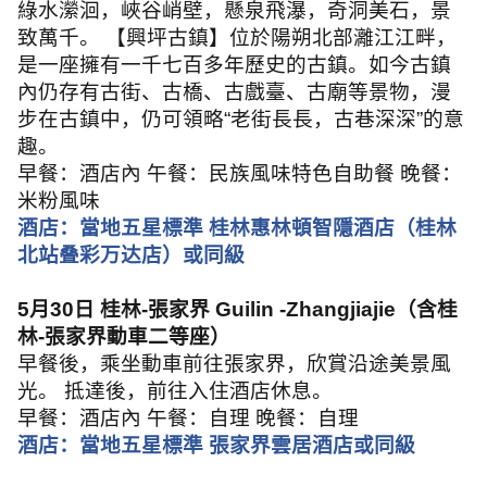
綠水瀠洄，峽谷峭壁，懸泉飛瀑，奇洞美石，景
致萬千。 【興坪古鎮】位於陽朔北部灕江江畔，
是一座擁有一千七百多年歷史的古鎮。如今古鎮
內仍存有古街、古橋、古戲臺、古廟等景物，漫
步在古鎮中，仍可領略
“
老街長長，古巷深深
”
的意
趣。
早餐：酒店內 午餐：民族風味特色自助餐 晚餐：
米粉風味
酒店：當地五星標準 桂林惠林頓智隱酒店（桂林
北站叠彩万达店）或同級
5
月
30
日
桂林
-
張家界
Guilin -Zhangjiajie
（含桂
林
-
張家界動車二等座）
早餐後，乘坐動車前往張家界，欣賞沿途美景風
光。 抵達後，前往入住酒店休息。
早餐：酒店內 午餐：自理 晚餐：自理
酒店：當地五星標準 張家界雲居酒店或同級