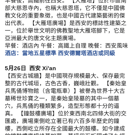
早餐後，高鐵前往西安。 【大雁塔】位於市區南
部大慈恩寺內，也稱大慈恩塔，它不僅是中國佛
教文化的重要象徵，也是中國古代建築藝術的傑
出代表。 【大雁塔廣場】是西安的標誌性建築之
一，位於舉世文明的佛教聖地大雁塔腳下，它是
亞洲最大的唐文化主題廣場。
早餐：酒店內 午餐：高鐵上自理 晚餐：西安風味
酒店：當地五星標準 西安德爾塔酒店或同級
5
月
26
日
西安
Xi’an
【西安古城牆】是中國現存規模最大、保存最完
整的古代城垣，古色古香，巍峨壯觀。 【秦始皇
兵馬俑博物館（含電瓶車）】被譽為世界十大古
墓稀世珍寶之一，是秦始皇陵墓的其中一個墓
穴，兵馬俑的種類繁多，造型形態都十分的逼
真。 【鐘鼓樓廣場】位於東西南北四條大街的交
匯處，廣場東側屹立著已有六百多年歷史的鐘
樓，西側屹立所存在全國最大的鼓樓。如今建成