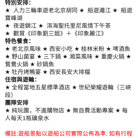
特別安排：
★
人力三輪車遊老北京胡同
★
船遊灕江
★
船遊
寶峰湖
★
夜遊錦江
★
洱海聖托里尼風情下午茶
★
觀賞《印象劉三姐》＋《印象麗江》
特色餐食：
★
老北京風味
★
西安小吃
★
桂林米粉
★
啤酒魚
★
野山菌宴
★
三下鍋
★
湘菜風味
★
重慶火鍋
★
鴛鴦火鍋
★
砂鍋魚
★
牡丹烤鴨宴
★
西安長安大排檔
住宿與遊輪：
★
全程當地五星標準酒店
★
世紀榮耀遊輪（三峽
段）
團隊安排
★
純玩團，不進購物店
★
無自費活動專案
★
每
人每天
1
瓶礦泉水
備註
:
遊船景點以遊船公司實際公佈為準
;
如有行程