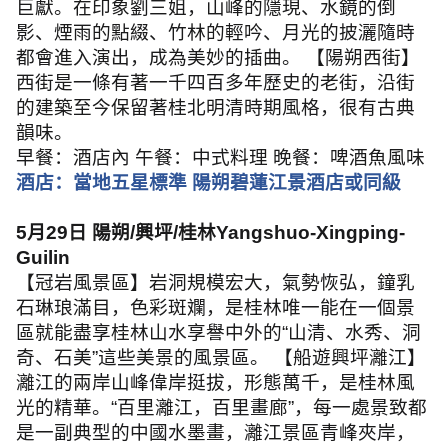
巨獻。在印象劉三姐，山峰的隱現、水鏡的倒
影、煙雨的點綴、竹林的輕吟、月光的披灑隨時
都會進入演出，成為美妙的插曲。 【陽朔西街】
西街是一條有著一千四百多年歷史的老街，沿街
的建築至今保留著桂北明清時期風格，很有古典
韻味。
早餐：酒店內 午餐：中式料理 晚餐：啤酒魚風味
酒店：當地五星標準 陽朔碧蓮江景酒店或同級
5
月
29
日 陽朔
/
興坪
/
桂林
Yangshuo-Xingping-
Guilin
【冠岩風景區】岩洞規模宏大，氣勢恢弘，鐘乳
石琳琅滿目，色彩斑斕，是桂林唯一能在一個景
區就能盡享桂林山水享譽中外的
“
山清、水秀、洞
奇、石美
”
這些美景的風景區。 【船遊興坪灕江】
灕江的兩岸山峰偉岸挺拔，形態萬千，是桂林風
光的精華。
“
百里灕江，百里畫廊
”
，每一處景致都
是一副典型的中國水墨畫，灕江景區青峰夾岸，