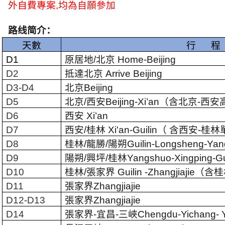
外自費專案
,
均為自願參加
路线简介：
天數
行
程
D1
原居地
/
北京
Home-Beijing
D2
抵達北京
Arrive Beijing
D3-D4
北京
Beijing
D5
北京
/
西安
Beijing-Xi’an
（含北京
-
西安
D6
西安
Xi’an
D7
西安
/
桂林
Xi'an-Guilin
（ 含西安
-
桂林
D8
桂林
/
龍勝
/
陽朔
Guilin-Longsheng-Ya
D9
陽朔
/
興坪
/
桂林
Yangshuo-Xingping-Gu
D10
桂林
/
張家界
Guilin -Zhangjiajie
（含桂
D11
張家界
Zhangjiajie
D12-D13
張家界
Zhangjiajie
D14
張家界
-
宜昌
-
三峽
Chengdu-Yichang- Y