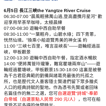
6
月
5
日 長江三峽
the Yangtze River Cruise
06:30-07:00 “
晨風輕拂萬山過
,
登高盡攬月星河
”
歡
迎享用早茶早咖啡，太極晨練
07:00-08:30
遊輪中西自助早餐
08:30-11:00 “
一葉輕舟，山碧水綠；四下青蔥，
恍然仙境。
”
換乘小船遊覽秀美的神女溪 約
11:00 “
三峽七百里，唯言巫峽長
”——
遊輪經過巫
峽，甲板觀景
12:00-13:30
遊輪中西自助午餐，指定酒水暢飲
14:00 “
便將萬管玲瓏筆，難寫瞿塘兩岸山
”——
遊
輪經過瞿塘峽，甲板觀景
15:30-18:00
這裏是被譽
為千古君臣典範的劉備與諸葛亮最後的托孤之
所，也是歷代文人墨客隱士賢達們留下眾多膾炙
人口的經典詩賦的聖地。作為憑弔先賢或者回味
名篇佳作的無二之選，您可
自選遊覽
“
詩城
”-
奉節
白帝城（自選景點人民幣
290
元
/
人）
，也可在船
享受不可多得的休閒時光。