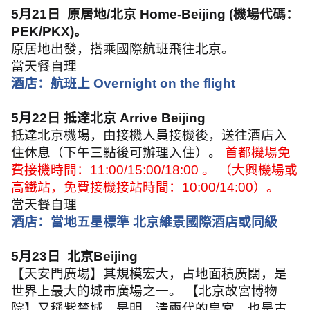
5
月
21
日
原居地
/
北京
Home-Beijing (
機場代碼：
PEK/PKX)
。
原居地出發，搭乘國際航班飛往北京。
當天餐自理
酒店：航班上
Overnight on the flight
5
月
22
日 抵達北京
Arrive Beijing
抵達北京機場，由接機人員接機後，送往酒店入
住休息（下午三點後可辦理入住）。
首都機場免
費接機時間：
11:00/15:00/18:00
。 （大興機場或
高鐵站，免費接機接站時間：
10:00/14:00
）。
當天餐自理
酒店：當地五星標準 北京維景國際酒店或同級
5
月
23
日
北京
Beijing
【天安門廣場】其規模宏大，占地面積廣闊，是
世界上最大的城市廣場之一。 【北京故宮博物
院】又稱紫禁城，是明、清兩代的皇宮，也是古