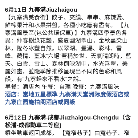
6
月
11
日 九寨溝
Jiuzhaigou
【九寨溝美食街】餃子、夾饃、串串、麻辣燙、
鮮榨果汁和水果拼盤，各種小吃應有盡有。 【九
寨溝風景區
(
包公共環保車
)
】九寨溝四季景色各
異：仲春樹綠花豔，盛夏幽湖翠山，金秋盡染山
林，隆冬冰塑自然。以翠湖、疊瀑、彩林、雪
峰、藏情、藍冰
“
六絕
”
著稱於世。天氣晴朗時，藍
天、白雲、雪山、森林倒映湖中，水光浮翠，美
麗如畫，並隨季節推移呈現出不同的色彩和風
韻，有
“
九寨歸來不看水
”
之說。
早餐：酒店內 午餐：自理 晚餐：九寨溝風味
酒店：當地五星標準 九寨溝天堂洲际度假酒店或
九寨庄园施柏阁酒店或同級
6
月
12
日 九寨溝
-
成都
Jiuzhaigou-Chengdu
（含
松潘
-
成都動車二等座
)
乘坐動車返回成都， 【寬窄巷子】由寬巷子、窄