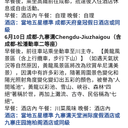
早餐後，乘坐高鐵前往成都，抵達後入住酒店休
息或自由活動。
早餐：酒店內 午餐：自理 晚餐：自理
酒店：當地五星標準 成都天府皇冠假日酒店或同
級
6
月
10
日 成都
-
九寨溝
Chengdu-Jiuzhaigou
（含
成都
-
松潘動車二等座）
早餐後，前往車站乘坐動車至川主寺。 【黃龍風
景區（含上行纜車，步行下山）】（如遇天氣狀
況等自然原因，黃龍風景區將改為欣賞牟尼溝美
景），因溝中有許多彩池，隨著周圍景色變化和
陽光照射角度變化變幻出五彩的顏色，被譽為
“
人
間瑤池
”
，黃龍以彩池、雪山、峽谷、森林
“
四
絕
”
著稱於世，再加上灘流、古寺、民俗稱為
“
七
絕
”
。
早餐：酒店內 午餐：川菜風味 晚餐：酒店內
酒店：當地五星標準 九寨溝天堂洲际度假酒店或
九寨庄园施柏阁酒店或同級