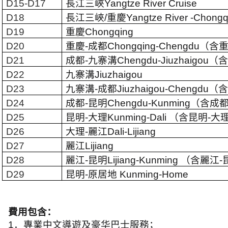
D15-D17
長江三峽
Yangtze River Cruise
D18
長江三峽
/
重慶
Yangtze River -Chongq
D19
重慶
Chongqing
D20
重慶
-
成都
Chongqing-Chengdu
（含
D21
成都
-
九寨溝
Chengdu-Jiuzhaigou
（含
D22
九寨溝
Jiuzhaigou
D23
九寨溝
-
成都
Jiuzhaigou-Chengdu
（含
D24
成都
-
昆明
Chengdu-Kunming
（含成
D25
昆明
-
大理
Kunming-Dali
（含昆明
-
大
D26
大理
-
麗江
Dali-Lijiang
D27
麗江
Lijiang
D28
麗江
-
昆明
Lijiang-Kunming
（含麗江
-
D29
昆明
-
原居地
Kunming-Home
費用包含：
1
．專業中文導遊及豪华巴士服務；