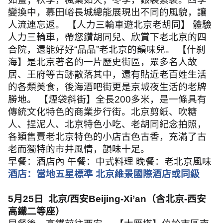
變換中，慕田峪長城總能展現出不同的風貌，讓
人流連忘返。 【人力三輪車遊北京老胡同】 體驗
人力三輪車，帶您鑽胡同兒、欣賞下老北京的四
合院，還能好好
“
品品
”
老北京的韻味兒。 【什刹
海】是北京著名的一片歷史街區，眾多名人故
居、王府等古跡散落其中，還有貼近老百姓生活
的各類美食，後海酒吧街更是京城夜生活的老牌
勝地。 【煙袋斜街】全長
200
多米，是一條具有
傳統文化特色的商業步行街。北京剪紙、吹糖
人、捏泥人、北京特色小吃、老胡同紀念拍照，
各類售賣老北京特色的小店古色古香，充滿了古
老而獨特的市井風情，韻味十足。
早餐：酒店內 午餐：中式料理 晚餐：老北京風味
酒店：當地五星標準 北京維景國際酒店或同級
5
月
25
日
北京
/
西安
Beijing-Xi’an
（含北京
-
西安
高鐵二等座）