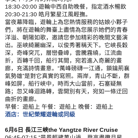
18:30-20:00
遊輪中西自助晚餐，指定酒水暢飲
20:30-21:30
皓月繁星江風輕撫。
當夜幕降臨，遊輪上為您熱情服務的姑娘小夥子
們，將在遊輪的舞臺上盡情為您展示她們的青春
洋溢、朝陽如歌，邀請您參加精彩的晚間文藝演
出。巫峽綺麗幽深，以俊秀著稱天下。它峽長穀
深，奇峰突兀，層巒疊嶂，雲騰霧繞，江流曲
折，百轉千回，船行其間，宛若進入奇麗的畫
廊，充滿詩情畫意。
“
萬峰磅礴一江通，鎖鑰荊襄
氣勢雄
”
是對它真實的寫照。兩岸，青山不斷，群
峰如屏，船行峽中，時而大山當前，石塞疑無
路；忽又峰迴路轉，雲開別有天，宛如一條迂回
曲折的畫廊。
早餐：遊船上 午餐：遊船上 晚餐：遊船上
酒店：世紀榮耀遊輪或同級
6
月
6
日 長江三峽
the Yangtze River Cruise
06:45-07:15 “
晨風輕拂萬山過，登高盡攬月星