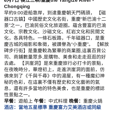
6
月
7
日 長江三峽
/
重慶
the Yangtze River -
Chongqing
早約
9:00
遊船靠岸，到達重慶朝天門碼頭， 【磁
器口古鎮】中國歷史文化名街，重慶
“
新巴渝十二
景
”
之一，巴渝民俗文化旅遊圈。蘊含豐富的巴渝
文化、宗教文化、沙磁文化、紅岩文化和民間文
化，各具特色。一條石板路，千年磁器口，是重
慶古城的縮影和象徵，被讚譽為
“
小重慶
”
。 【解放
碑步行街】是重慶較為繁華的商業圈
,
這裏百貨公
司、商鋪數量眾多
,
是購物、美食和走走逛逛的好
去處。 【洪崖洞】是來重慶旅行必打卡的景點，
在夜晚時分，華燈初上，走進洪崖洞的面前，仿
佛來到了《千與千尋》中的湯屋，有一種魔幻神
秘的色彩，在這裏不僅有歷史和文化藝術的氣
息，還有許多當地的特色美食，也是重慶的標誌
性景點之一。
早餐：
遊船上
午餐：
中式料理
晚餐：
重慶火鍋
酒店：當地五星標準 重慶富力艾美酒店或同級