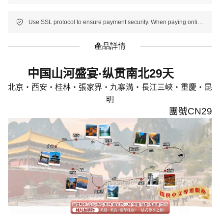
Use SSL protocol to ensure payment security. When paying online, your payment information is protected.
產品詳情
中国山河盛宴
·
纵贯南北
29
天
北京・西安・桂林・張家界・九寨溝・長江三峽・重慶・昆
明
團號
CN29