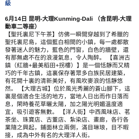
級
6
月
14
日 昆明
-
大理
Kunming-Dali
（含昆明
-
大理
動車二等座）
【聖托裏尼下午茶】仿佛一瞬間穿越到了希臘的
聖托裏尼島，這個藍白相間的小鎮，每一處都散
發著迷人的魅力，藍色的門窗，白色的牆壁，還
有那無處不在的浪漫氣息，令人陶醉。 【喜洲古
鎮（紅牆
+
最美稻田
+
拐樓）】是一個恬靜而又精
巧的千年古鎮，這裏保存著眾多白族民居建築，
有花開十裏的清新美好，有風吹麥浪的恬靜悠
然。 【大理古城】位於風光秀麗的蒼山腳下，這
裏是個適合生活的地方，當地人日出而作日落而
息，閑時養花草曬太陽，加之陽光明媚溫度適
宜，吸引遊客無數。 【洋人街】中西風味店、茗
茶坐、珠寶店、古董店、紮染店、畫廊，各行各
業隨之興起，鋪面林立兩側，滿目琳琅，目不暇
接，成為中外有名的大理洋人街。