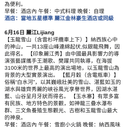
為便利。
早餐：酒店內 午餐：中式料理 晚餐：自理
酒店：當地五星標準 麗江金林豪生酒店或同級
6
月
16
日 麗江
Lijiang
【玉龍雪山（含雲杉坪纜車上下）】納西族心中
的神山，一共
13
座山峰連綿起伏
,
似銀龍飛舞，因
此得名。 【印象麗江秀】由中國最具影響力的導
演張藝謀攜手王潮歌、樊躍共同執導，在海拔
3100
米的世界上最高的演出場地，以玉龍雪山為
背景的大型實景演出。 【藍月穀（含電瓶車）】
俗稱
“
白水河
”
，以其巍峨壯美的雪山、湛藍如玉的
湖水與雄齊秀麗的峽谷風光享譽世界，因湖水湛
藍、山谷呈月牙狀而得名。 【玉水寨】有眾多富
有民族、地方特色的景觀，如神龍三疊水瀑布
群、三文魚養殖生態觀光、古樹和玉龍雪山最大
的神泉。
早餐：酒店內 午餐：雪廚小火鍋 晚餐：納西風味