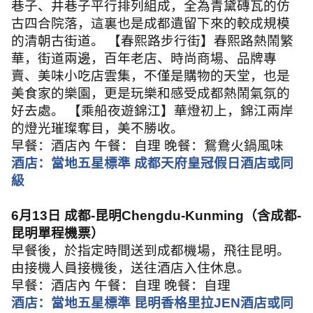
巷子、井巷子平行排列組成，全為青黛磚瓦的仿
古四合院落，這裏也是成都遺留下來的較成規模
的清朝古街道。 【春熙路步行街】春熙路熱鬧繁
華，街道兩邊，百年老店、時尚商場、品牌專
賣、美味小吃店雲集，不僅是購物的天堂，也是
美食家的樂園，更是玩樂和感受成都熱鬧氣氛的
好去處。 【乘船夜遊錦江】華燈初上，錦江兩岸
的燈光璀璨奪目，美不勝收。
早餐：酒店內 午餐：自理 晚餐：鴛鴦火鍋風味
酒店：當地五星標準 成都天府皇冠假日酒店或同
級
6
月
13
日 成都
-
昆明
Chengdu-Kunming
（含成都
-
昆明單程機票）
早餐後，於指定時間送到成都機場，飛往昆明。
由接機人員接機後，送往酒店入住休息。
早餐：酒店內 午餐：自理 晚餐：自理
酒店：當地五星標準 昆明香格里拉
JEN
酒店或同