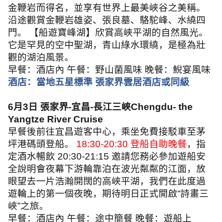
金鞭岩而得名，並享有世界上最美峽谷之美稱。
沿途觀賞金鞭岩雄姿、張良墓、駱駝峰、水繞四
門。 【船遊寶峰湖】欣賞高峽平湖的自然風光。
它是罕見的空中聖湖，青山綠水環繞，是極為壯
觀的湖泊風景。
早餐：酒店內 午餐：野山菌風味 晚餐：鯢宴風味
酒店：當地五星標準 張家界雲居酒店或同級
6
月
3
日 張家界
-
宜昌
-
長江三峽
Chengdu- the
Yangtze River Cruise
早餐後前往宜昌遊客中心，乘坐免費接駁車至茅
坪港碼頭登船。
18:30-20:30
登船自助晚餐
，指
定酒水暢飲
20:30-21:15
邀請您務必參加遊船安
全說明會夜幕下游輪靠泊在波光粼粼的江面，放
眼望去一片浩瀚開闊的高峽平湖，我們在此度過
遊輪上的第一個夜晚，期待明日正式開啟
“
詩畫三
峽
”
之旅。
早餐：酒店內 午餐：途中簡餐 晚餐：遊船上