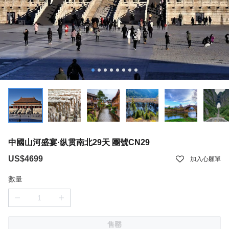
中國山河盛宴·纵贯南北29天 團號CN29
US$4699
加入心願單
數量
售罄