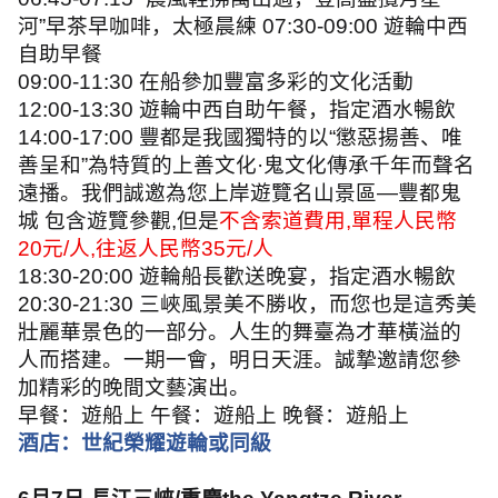
河
”
早茶早咖啡，太極晨練
07:30-09:00
遊輪中西
自助早餐
09:00-11:30
在船參加豐富多彩的文化活動
12:00-13:30
遊輪中西自助午餐，指定酒水暢飲
14:00-17:00
豐都是我國獨特的以
“
懲惡揚善、唯
善呈和
”
為特質的上善文化
·
鬼文化傳承千年而聲名
遠播。我們誠邀為您上岸遊覽名山景區
—
豐都鬼
城 包含遊覽參觀
,
但是
不含索道費用
,
單程人民幣
20
元
/
人
,
往返人民幣
35
元
/
人
18:30-20:00
遊輪船長歡送晚宴，指定酒水暢飲
20:30-21:30
三峽風景美不勝收，而您也是這秀美
壯麗華景色的一部分。人生的舞臺為才華橫溢的
人而搭建。一期一會，明日天涯。誠摯邀請您參
加精彩的晚間文藝演出。
早餐：遊船上 午餐：遊船上 晚餐：遊船上
酒店：世紀榮耀遊輪或同級