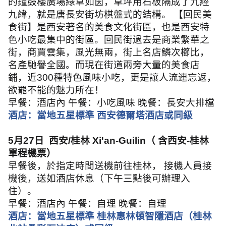
的鐘鼓樓廣場綠草如茵，草坪用石板隔成了九經
九緯，就是唐長安街坊棋盤式的結構。 【回民美
食街】是西安著名的美食文化街區，也是西安特
色小吃最集中的街區。回民街過去是商業繁華之
街，商賈雲集，風光無兩，街上名店鱗次櫛比，
名產馳譽全國。而現在街道兩旁大量的美食店
鋪，近
300
種特色風味小吃，更是讓人流連忘返，
欲罷不能的魅力所在！
早餐：酒店內 午餐：小吃風味 晚餐：長安大排檔
酒店：當地五星標準 西安德爾塔酒店或同級
5
月
27
日
西安
/
桂林
Xi'an-Guilin
（ 含西安
-
桂林
單程機票）
早餐後，於指定時間送機前往桂林， 接機人員接
機後，送如酒店休息（下午三點後可辦理入
住）。
早餐：酒店內 午餐：自理 晚餐：自理
酒店：當地五星標準 桂林惠林頓智隱酒店（桂林