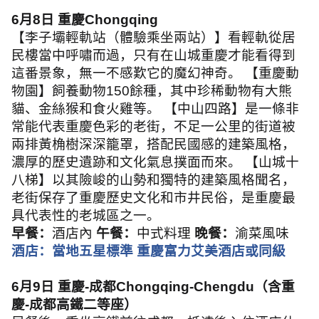
6
月
8
日 重慶
Chongqing
【李子壩輕軌站（體驗乘坐兩站）】看輕軌從居
民樓當中呼嘯而過，只有在山城重慶才能看得到
這番景象，無一不感歎它的魔幻神奇。 【重慶動
物園】飼養動物
150
餘種，其中珍稀動物有大熊
貓、金絲猴和食火雞等。 【中山四路】是一條非
常能代表重慶色彩的老街，不足一公里的街道被
兩排黃桷樹深深籠罩，搭配民國感的建築風格，
濃厚的歷史遺跡和文化氣息撲面而來。 【山城十
八梯】以其險峻的山勢和獨特的建築風格聞名，
老街保存了重慶歷史文化和市井民俗，是重慶最
具代表性的老城區之一。
早餐：
酒店內
午餐：
中式料理
晚餐：
渝菜風味
酒店：當地五星標準 重慶富力艾美酒店或同級
6
月
9
日 重慶
-
成都
Chongqing-Chengdu
（含重
慶
-
成都高鐵二等座）