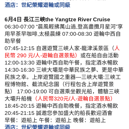
酒店：世紀榮耀遊輪或同級
6
月
4
日 長江三峽
the Yangtze River Cruise
06:30-07:00 “
晨風輕拂萬山過
,
登高盡攬月星河
”
享
用早茶早咖啡
,
太極晨練
07:00-08:30
遊輪中西自
助早餐
07:45-12:15
自選遊覽三峽人家
-
龍津溪景區（
人
民幣
290
元
/
人
-
遊輪自選景點）
或在船自由活動
12:00-13:30
遊輪中西自助午餐，指定酒水暢飲
14:30-16:30
三峽大壩是中華民族之夢、更是中華
民族之幸。上岸遊覽國之重器
—
三峽大壩
:
三峽工
程博物館、截流紀念園（行程包含上岸遊覽景
點）
17:00-19:00
可自選乘坐觀光船，體驗三峽
大壩升船機
（人民幣
320
元
/
人
-
遊輪自選景點）
18:45-20:15
遊輪中西自助晚餐，指定酒水暢飲
20:45-21:15
誠邀您參加盛大的船長歡迎酒會
早餐：遊船上 午餐：遊船上 晚餐：遊船上
酒店：世紀榮耀遊輪或同級