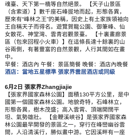
魂臺、天下第一橋等自然絕景。 【天子山景區
（含索道）】數千座石峰拔地而起，形態各異，
歷來有
“
峰林之王
”
的美稱，因史上有土家族領袖向
王自稱天子而得名。遊覽賀龍公園、御筆峰、仙
女散花、神堂灣、雲青岩觀景臺。 【十裏畫廊景
區（包來回程小火車）】在這條長達十餘裏的山
谷兩側，有著豐富的自然景觀，人行其間如在畫
中。
早餐：酒店內 午餐：景區簡餐 晚餐：酒店內晚餐
酒店：當地五星標準 張家界雲居酒店或同級
6
月
2
日
張家界
Zhangjiajie
【張家界國家森林公園】面積
130
平方公里，是中
國第一個國家森林公園。地貌奇特，石峰林立，
形態各異，樹木茂盛；高入雲霄、頂端開闊平
坦、氣勢雄壯。 【金鞭溪峽谷】是張家界國家森
林公園最早開發的景區之一，穿行在峰巒幽谷雲
間，人沿清溪行，勝似畫中游。它因溪畔有一座