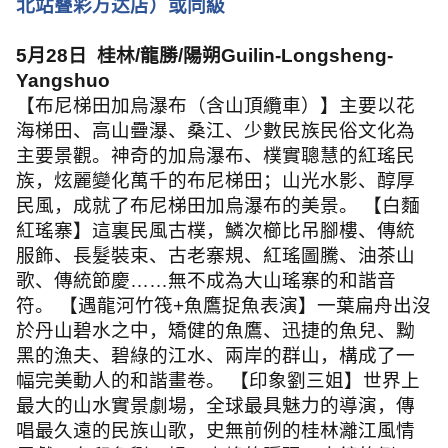
北站叠彩万达店）或同級
5
月
28
日
桂林
/
龍勝
/
陽朔
Guilin-Longsheng-
Yangshuo
【布尼梯田加烏瀑布（含山頂纜車）】主要以花
海梯田、高山疊瀑、桑江、少數民族民俗文化為
主要景觀。神奇的加烏瀑布、樸實聰慧的紅瑤民
族，炫麗變化萬千的布尼梯田；山光水影、醇厚
民風，成就了布尼梯田加烏瀑布的美景。 【白麵
紅瑤寨】這裏民風古樸，鱗次櫛比吊腳樓、傳統
服飾、長髮裝束、古老寨規、紅瑤圖騰、油茶山
歌、傳統節慶
……
無不成為大山瑤寨的和諧音
符。 【遇龍河竹筏
+
魚鷹捉魚表演】一葉扁舟出沒
於丹山碧水之中，矯健的魚鷹、迅捷的魚兒、黝
黑的漁夫、碧綠的江水、兩岸的群山，構成了一
幅完美動人的和諧畫卷。 【印象劉三姐】世界上
最大的山水實景劇場，全球最具魅力的導演，傳
唱最久遠的民族山歌，史無前例的桂林灕江風情