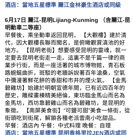
酒店：當地五星標準 麗江金林豪生酒店或同級
6
月
17
日 麗江
-
昆明
Lijiang-Kunming
（含麗江
-
昆
明動車二等座）
早餐後，乘坐動車返回昆明， 【大觀樓】建於清
代，因大觀樓長聯而聞名，是俯瞰觀賞滇池的好
地方。 【昆明老街】想要感受昆明的靈魂，就一
定要去昆明老街走一走。這裏不是千篇一律的商
業步行街，而是一座活著的城市博物館，青石板
路蜿蜒曲折，斑駁的老牆訴說著百年滄桑，空氣
中彌漫著鮮花餅的香甜和市井的煙火氣。 【金馬
碧雞坊】始建於明朝宣德年間，已有近四百年的
歷史，雕樑畫棟精美絕倫，東坊臨金馬山而名為
金馬坊，西坊靠碧雞山而名為碧雞坊，是昆明的
象徵。 【南屏美食街】
“
可鹽可甜
”
美食一條街，從
街頭吃到街尾，解鎖各種老派雲南小吃甜品。
早餐：酒店內 午餐：中式料理 晚餐：自理
酒店：當地五星標準 昆明香格里拉
JEN
酒店或同