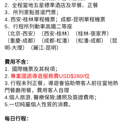
2.
全程當地五星標準酒店及早餐、正餐
3
．所列景點首道門票；
4.
西安
-
桂林單程機票；成都
-
昆明單程機票
5
．行程所列動車高鐵二等座
（北京
-
西安）（西安
-
桂林）（桂林
-
張家界）
（重慶
-
成都）（成都
-
松潘）（松潘
-
成都）（昆
明
-
大理）（麗江
-
昆明）
費用不含：
1.
國際機票及其稅項；
2.
專業國語導遊服務費
USD$280/
位
3.
行程未列正餐，導遊會協助帶客人前往當地熱
門餐廳用餐，費用客人自理
4.
個人旅游
,
醫療保險
;
護照及簽證費用；
5.
一切純屬個人性質的消費。
每日行程：