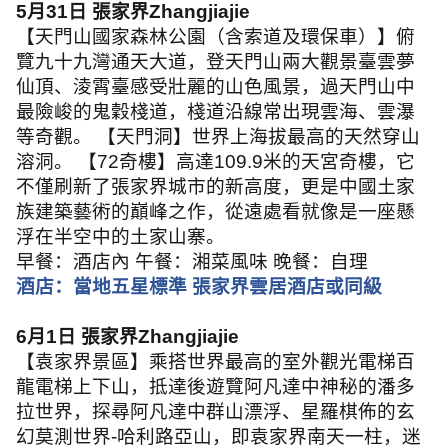
5
月
31
日 張家界
Zhangjiajie
【天門山國家森林公園（含索道及環保車）】俯
覽九十九灣通天大道，登天門山兩大觀景臺雲夢
仙頂、淩霄臺感受壯麗的山色風景，過天門山中
最險峻的鬼穀棧道，棧道沿線常出現雲海、雲瀑
等奇觀。 【天門洞】世界上海拔最高的天然穿山
溶洞。 【
72
奇樓】高達
109.9
米的天宮奇樓，它
不僅刷新了張家界城市的新高度，更是中國土家
族建築藝術的巔峰之作，從遠處看就像是一座懸
浮在半空中的土家山寨。
早餐：酒店內 午餐：湘菜風味 晚餐：自理
酒店：當地五星標準 張家界雲居酒店或同級
6
月
1
日 張家界
Zhangjiajie
【袁家界景區】乘搭世界最高的室外觀光電梯百
龍電梯上下山，抵達後遊覽阿凡達中神秘的潘多
拉世界，探尋阿凡達中群山漂浮、星羅棋佈的玄
幻莫測世界
-
哈利路亞山，即袁家界南天一柱，迷