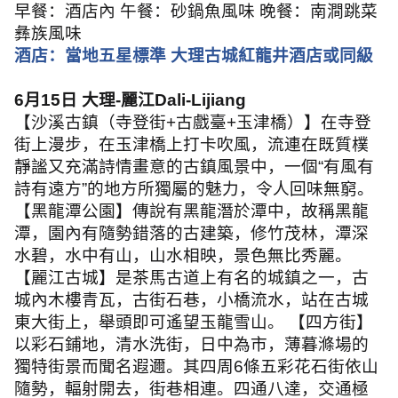
早餐：酒店內 午餐：砂鍋魚風味 晚餐：南澗跳菜
彝族風味
酒店：當地五星標準 大理古城紅龍井酒店或同級
6
月
15
日 大理
-
麗江
Dali-Lijiang
【沙溪古鎮（寺登街
+
古戲臺
+
玉津橋）】在寺登
街上漫步，在玉津橋上打卡吹風，流連在既質樸
靜謐又充滿詩情畫意的古鎮風景中，一個
“
有風有
詩有遠方
”
的地方所獨屬的魅力，令人回味無窮。
【黑龍潭公園】傳說有黑龍潛於潭中，故稱黑龍
潭，園內有隨勢錯落的古建築，修竹茂林，潭深
水碧，水中有山，山水相映，景色無比秀麗。
【麗江古城】是茶馬古道上有名的城鎮之一，古
城內木樓青瓦，古街石巷，小橋流水，站在古城
東大街上，舉頭即可遙望玉龍雪山。 【四方街】
以彩石鋪地，清水洗街，日中為市，薄暮滌場的
獨特街景而聞名遐邇。其四周
6
條五彩花石街依山
隨勢，輻射開去，街巷相連。四通八達，交通極