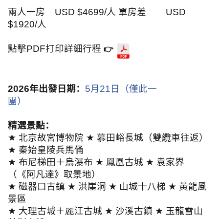
兩人一房
USD $4699/
人
單房差
USD
$1920/
人
點擊PDF打印詳細行程
👉
2026
年出發日期：
5
月
21
日（僅此一
團）
精選景點：
★
北京故宮博物院
★
慕田峪長城（雙纜車往返）
★
秦始皇陵兵馬俑
★
布尼梯田＋烏瀑布
★
鳳凰古城
★
袁家界
（《阿凡達》取景地）
★
磁器口古鎮
★
洪崖洞
★
山城十八梯
★
黃龍風
景區
★
大理古城＋麗江古城
★
沙溪古鎮
★
玉龍雪山