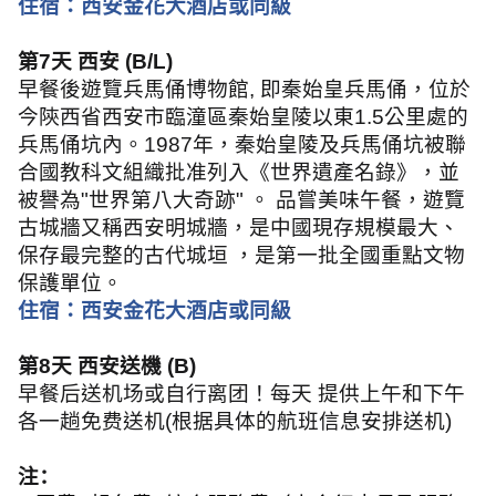
住宿：西安金花大酒店或同級
第
7
天 西安
(B/L)
早餐後遊覽兵馬俑博物館
,
即秦始皇兵馬俑，位於
今陝西省西安市臨潼區秦始皇陵以東
1.5
公里處的
兵馬俑坑內。
1987
年，秦始皇陵及兵馬俑坑被聯
合國教科文組織批准列入《世界遺產名錄》，並
被譽為
"
世界第八大奇跡
"
。 品嘗美味午餐，遊覽
古城牆又稱西安明城牆，是中國現存規模最大、
保存最完整的古代城垣 ，是第一批全國重點文物
保護單位。
住宿：西安金花大酒店或同級
第
8
天 西安送機
(B)
早餐后送机场或自行离团！每天 提供上午和下午
各一趟免费送机
(
根据具体的航班信息安排送机
)
注：