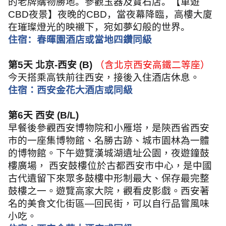
的老牌購物勝地。參觀玉器及寶石店。【車遊
CBD
夜景】夜晚的
CBD
，當夜幕降臨，高樓大廈
在璀璨燈光的映襯下，宛如夢幻般的世界。
住宿：春暉園酒店或當地四鑽同級
第
5
天 北京
-
西安
(B)
（含北京西安高鐵二等座）
今天搭乘高铁前往西安，接後入住酒店休息。
住宿：西安金花大酒店或同級
第
6
天 西安
(B/L)
早餐後參觀西安博物院和小雁塔，是陝西省西安
市的一座集博物館、名勝古跡、城市園林為一體
的博物館。下午遊覽漢城湖遺址公園，夜遊鐘鼓
樓廣場， 西安鼓樓位於古都西安市中心，是中國
古代遺留下來眾多鼓樓中形制最大、保存最完整
鼓樓之一。遊覽高家大院，觀看皮影戲。西安著
名的美食文化街區
—
回民街，可以自行品嘗風味
小吃。