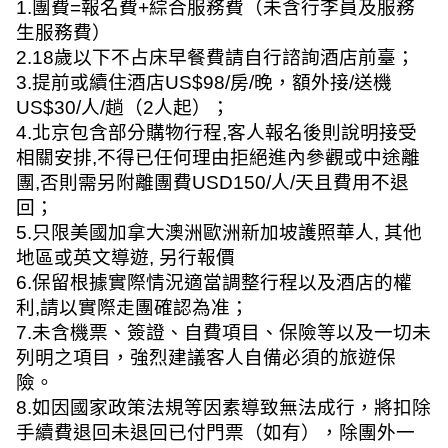
1.
團費
=
報名費
+
綜合服務費（未含行李員及服務
生服務費）
2.18
歲以下不占床早餐費請自行諮詢酒店前臺；
3.
提前或續住酒店
US$98/
房
/
晚，額外接
/
送機
US$30/
人
/
趟（
2
人起）；
4.
北京包含部分購物行程
,
客人報名後則說明接受
相關安排
,
不得已任何理由拒絕進內參觀或中途離
團
,
否則需另附離團費
USD150/
人
/
天且費用不退
回；
5.
只限美國加拿大澳洲歐洲新加坡護照華人
,
其他
地區或英文導遊
,
另行報價
6.
保留根據實際情況適當調整行程以及酒店的權
利
,
請以實際走團確認為准；
7.
未含機票、簽證、自費項目、保險等以及一切未
列明之項目，強烈建議客人自備必須的旅遊保
險。
8.
如因國家政策法規等因素導致無法成行，將扣除
手續費退回未退回已付門票（如有），除團外一