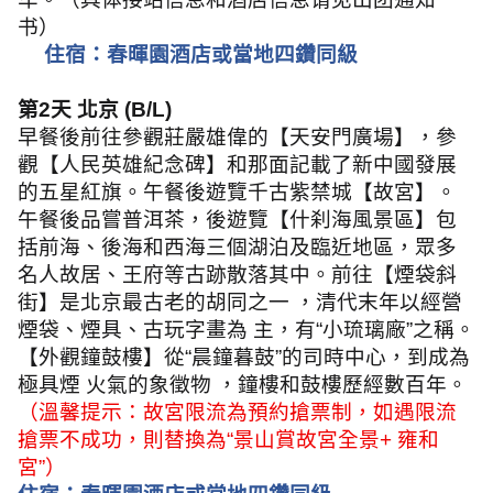
书）
住宿：春暉園酒店或當地四鑽同級
第
2
天 北京
(B/L)
早餐後前往參觀莊嚴雄偉的【天安門廣場】，參
觀【人民英雄紀念碑】和那面記載了新中國發展
的五星紅旗。午餐後遊覽千古紫禁城【故宮】。
午餐後品嘗普洱茶，後遊覽【什刹海風景區】包
括前海、後海和西海三個湖泊及臨近地區，眾多
名人故居、王府等古跡散落其中。前往【煙袋斜
街】是北京最古老的胡同之一 ，清代末年以經營
煙袋、煙具、古玩字畫為 主，有
“
小琉璃廠
”
之稱。
【外觀鐘鼓樓】從
“
晨鐘暮鼓
”
的司時中心，到成為
極具煙 火氣的象徵物 ，鐘樓和鼓樓歷經數百年。
（溫馨提示：故宮限流為預約搶票制，如遇限流
搶票不成功，則替換為
“
景山賞故宮全景
+
雍和
宮
”
）