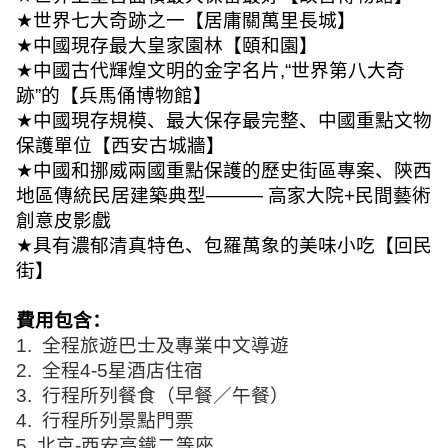
★
世界七大奇跡之一【居庸關萬里長城】
★
中國現存最大皇家園林【頤和園】
★
中國古代輝煌文明的金字名片
,“
世界第八大奇
跡
”
的【兵馬俑博物館】
★
中國現存規模、最大保存最完整、中國重點文物
保護單位【西安古城牆】
★
中國和挪威兩國重點保護的歷史街區專案、陝西
地區傳統民居建築典型
———
高家大院
+
民間藝術
創意皮影戲
★
具有濃郁清真特色、包羅萬象的美味小吃【回民
街】
費用包含：
1.
全程旅遊巴士及專業中文導遊
2.
全程
4-5
星酒店住宿
3.
行程所列餐食（早餐／午餐）
4.
行程所列景點門票
5.
北京
-
西安高鐵二等座