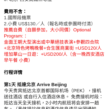
費用不含：
1.
國際段機票
2.
小費
US$130
／人（報名時或參團時付清）
推薦自費（自願參加，大小同價）
Optional
Program:
：
金面王朝大型演出或中華絕技表演
+
參觀四合院
+
北京特色烤鴨晚餐
+
合生匯商業街
=USD120/
人
增加華山一日遊：
+USD200/
人（含一晚西安酒店
早午餐 小費）
行程详情
第
1
天
抵達北京
Arrive Beijing
今天贵宾抵达北京首都国际机场（
PEK
），接机
送往酒店 或自行入住酒店休息。 免费接机时段：
抵达当天全天接机，
2
小时内航班将会安排一趟
车。（具体接站信息和酒店信息请见出团通知