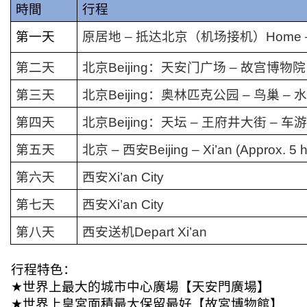
時間
行程
第一天
原居地
–
抵达北京（机场接机）
Home –
第二天
北京
Beijing
：天安门广场
–
故宫博物院
第三天
北京
Beijing
：奥林匹克公园
–
鸟巢
–
水
第四天
北京
Beijing
：天坛
–
王府井大街
–
车游
第五天
北京
–
西安
Beijing – Xi’an (Approx. 5 
第六天
西安
Xi’an City
第七天
西安
Xi’an City
第八天
西安送机
Depart Xi’an
行程特色：
★
世界上最大的城市中心廣場【天安門廣場】
★
世界上皇宮面積最大保留最好【故宮博物館】