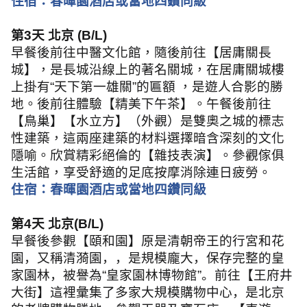
住宿：春暉園酒店或當地四鑽同級
第
3
天 北京
(B/L)
早餐後前往中醫文化館，隨後前往【居庸關長
城】，是長城沿線上的著名關城，在居庸關城樓
上掛有
“
天下第一雄關
”
的匾額 ，是遊人合影的勝
地。後前往體驗【精美下午茶】。午餐後前往
【鳥巢】【水立方】（外觀）是雙奧之城的標志
性建築，這兩座建築的材料選擇暗含深刻的文化
隱喻。欣賞精彩絕倫的【雜技表演】。參觀傢俱
生活館，享受舒適的足底按摩消除連日疲勞。
住宿：春暉園酒店或當地四鑽同級
第
4
天 北京
(B/L)
早餐後參觀【頤和園】原是清朝帝王的行宮和花
園，又稱清漪園，，是規模龐大，保存完整的皇
家園林，被譽為
“
皇家園林博物館
”
。前往【王府井
大街】這裡彙集了多家大規模購物中心，是北京