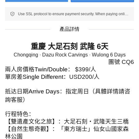
Use SSL protocol to ensure payment security. When paying online, your payment information is protected.
產品詳情
重慶 大足石刻 武隆
6
天
Chongqing · Dazu Rock Carvings · Wulong 6 Days
團號
CQ6
兩人房價格
Twin/Double
：
$399/
人
單房差
Single Different
：
USD200/
人
抵达日期
Arrive Days
：指定周日（具體詳情請咨
詢客服）
行程特色：
【雙遺產文化之旅】：大足石刻・武隆天生三橋
【自然生態奇觀】：「東方瑞士」仙女山國家森
林公園