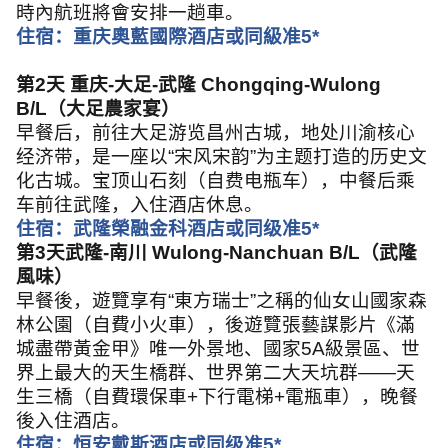
時內航班將會安排一趟車。
住宿：重庆奧藍國際酒店或同級准
5*
第
2
天 重庆
-
大足
-
武隆
Chongqing-Wulong
B/L
（大足農家宴）
早餐后，前往大足游览昌州古城，地处川渝核心
经济带，是一座以
“
宋风宋韵
”
为主题打造的历史文
化古城。宝顶山石刻（自费电瓶车），中餐后乘
车前往武隆，入住酒店休息。
住宿：武隆榮融金科酒店或同级准
5*
第
3
天武隆
-
南川
Wulong-Nanchuan B/L
（武隆
風味）
早餐後，遊覽享有
“
東方瑞士
”
之稱的仙女山國家森
林公園（自費小火車），後遊覽張藝謀影片《滿
城盡帶黃金甲》唯一外景地、國家
5A
級景區、世
界上最大的天生橋群、世界第二大天坑群
——
天
生三橋（自費環保車
+
下行電梯
+
電瓶車），晚餐
後入住酒店。
住宿：恒安戴斯酒店或同级准
5*