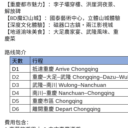
【重慶都市魅力】：李子壩穿樓、洪崖洞夜景、
解放碑
【
8D
魔幻山城】：國泰藝術中心，立體山城體驗
【深度文化體驗】：磁器口古鎮・兩江影視城
【地道渝味美食】：大足農家宴、武隆風味、重
慶菜
路线简介
天數
行程
D1
抵達重慶
Arrive Chongqing
D2
重慶
–
大足
–
武隆
Chongqing–Dazu–Wu
D3
武隆
–
南川
Wulong–Nanchuan
D4
南川
–
重慶
Nanchuan–Chongqing
D5
重慶市區
Chongqing
D6
離開重慶
Depart Chongqing
費用包含：