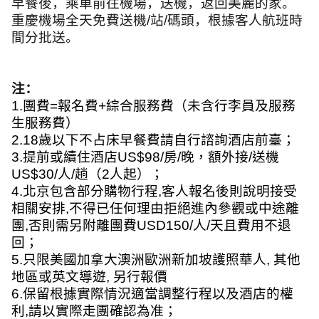
早餐後，乘車前往機場，送機，返回美麗的家。
重慶機場全天免費送機
/
站
/
碼頭，根據客人航班時
間分批送。
注：
1.
團費
=
報名費
+
綜合服務費（未含行李員及服務
生服務費）
2.18
歲以下不占床早餐費請自行諮詢酒店前臺；
3.
提前或續住酒店
US$98/
房
/
晚，額外接
/
送機
US$30/
人
/
趟（
2
人起）；
4.
北京包含部分購物行程
,
客人報名後則說明接受
相關安排
,
不得已任何理由拒絕進內參觀或中途離
團
,
否則需另附離團費
USD150/
人
/
天且費用不退
回；
5.
只限美國加拿大澳洲歐洲新加坡護照華人
,
其他
地區或英文導遊
,
另行報價
6.
保留根據實際情況適當調整行程以及酒店的權
利
,
請以實際走團確認為准；