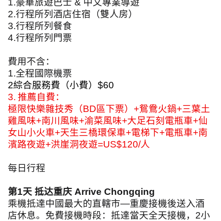
1.
豪華旅遊巴士
&
中文專業導遊
2.
行程所列酒店住宿（雙人房）
3.
行程所列餐食
4.
行程所列門票
費用不含：
1.
全程國際機票
2
綜合服務費（小費）
$60
3.
推薦自費：
極限快樂雜技秀（
BD
區下票）
+
鴛鴦火鍋
+
三葉土
雞風味
+
南川風味
+
渝菜風味
+
大足石刻電瓶車
+
仙
女山小火車
+
天生三橋環保車
+
電梯下
+
電瓶車
+
南
濱路夜遊
+
洪崖洞夜遊
=US$120/
人
每日行程
第
1
天 抵达重庆
Arrive Chongqing
乘機抵達中國最大的直轄市
—
重慶接機後送入酒
店休息。免費接機時段：抵達當天全天接機，
2
小