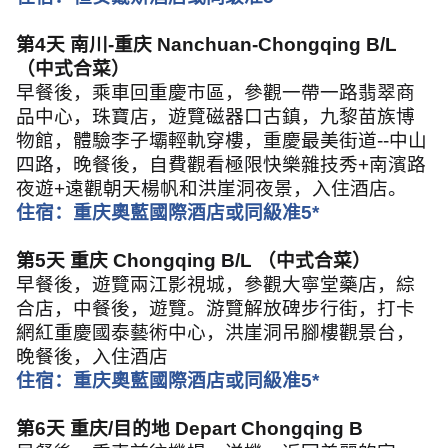
第
4
天 南川
-
重庆
Nanchuan-Chongqing B/L
（中式合菜）
早餐後，乘車回重慶市區，參觀一帶一路翡翠商
品中心，珠寶店，遊覽磁器口古鎮，九黎苗族博
物館，體驗李子壩輕軌穿樓，重慶最美街道
--
中山
四路，晚餐後，自費觀看極限快樂雜技秀
+
南濱路
夜遊
+
遠觀朝天楊帆和洪崖洞夜景，入住酒店。
住宿：重庆奧藍國際酒店或同級准
5*
第
5
天 重庆
Chongqing B/L
（中式合菜）
早餐後，遊覽兩江影視城，參觀大寧堂藥店，綜
合店，中餐後，遊覽。游覽解放碑步行街，打卡
網紅重慶國泰藝術中心，洪崖洞吊腳樓觀景台，
晚餐後，入住酒店
住宿：重庆奧藍國際酒店或同級准
5*
第
6
天 重庆
/
目的地
Depart Chongqing B