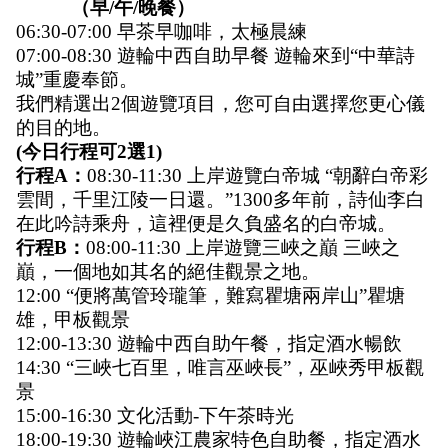
           （早/午/晚餐）
06:30-07:00 早茶早咖啡，太極晨練
07:00-08:30 遊輪中西自助早餐 遊輪來到“中華詩
城”重慶奉節。
我們精選出2個遊覽項目，您可自由選擇您更心儀
的目的地。
(今日行程可2選1)  
行程A：
08:30-11:30 上岸遊覽白帝城 “朝辭白帝彩
雲間，千里江陵一日還。”1300多年前，詩仙李白
在此吟詩乘舟，這裡便是久負盛名的白帝城。
行程B：
08:00-11:30 上岸遊覽三峽之巔 三峽之
巔，一個地如其名的絕佳觀景之地。
12:00 “便將萬管玲瓏筆，難寫瞿塘兩岸山”瞿塘
雄，甲板觀景 
12:00-13:30 遊輪中西自助午餐，指定酒水暢飲 
14:30 “三峽七百里，唯言巫峽長”，巫峽秀甲板觀
景 
15:00-16:30 文化活動-下午茶時光 
18:00-19:30 遊輪峽江農家特色自助餐，指定酒水