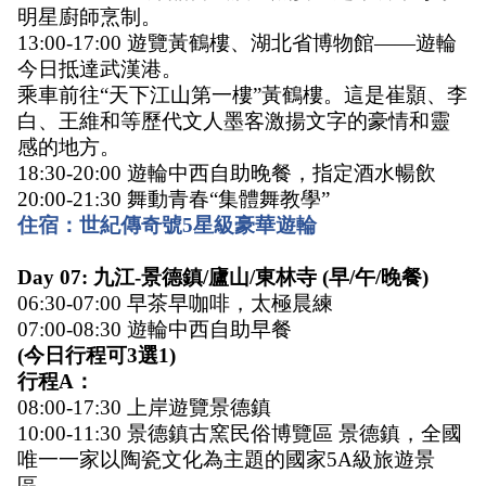
明星廚師烹制。 
13:00-17:00 遊覽黃鶴樓、湖北省博物館——遊輪
今日抵達武漢港。
乘車前往“天下江山第一樓”黃鶴樓。這是崔顥、李
白、王維和等歷代文人墨客激揚文字的豪情和靈
感的地方。
18:30-20:00 遊輪中西自助晚餐，指定酒水暢飲 
20:00-21:30 舞動青春“集體舞教學” 
住宿：世紀傳奇號5星級豪華遊輪
Day 07: 九江-景德鎮/廬山/東林寺 (早/午/晚餐)
06:30-07:00 早茶早咖啡，太極晨練 
07:00-08:30 遊輪中西自助早餐 
(今日行程可3選1) 
行程A：
08:00-17:30 上岸遊覽景德鎮 
10:00-11:30 景德鎮古窯民俗博覽區 景德鎮，全國
唯一一家以陶瓷文化為主題的國家5A級旅遊景
區。