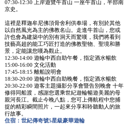
07:30-12:30 上岸遊覽牛首山 一座牛首山，半部南
京史。
這裡是釋迦牟尼佛頂骨舍利供奉場，有別於其他
以自然風光為主的佛教名山。走進牛首山，您或
許也會為建築中的別有洞天而驚嘆，我們將看到
技藝高超的能工巧匠打造的佛教聖物、聖境和勝
景，定能讓您嘆為觀止。
12:30-14:00 遊輪中西自助午餐，指定酒水暢飲
15:00-16:00 文化活動
17:45-18:15 離船說明會
18:30-20:00 遊輪中西自助晚餐，指定酒水暢飲
20:30-22:00 遊客主題攝影分享會暨告別晚會 十年
修得同船渡，感謝您選乘世紀遊輪暢遊美麗的母
親河長江。截止今晚八點，您可上傳航程中您捕
捉的精彩瞬間照片，一起來分享和聆聽動人的旅
行故事。
住宿：世紀傳奇號5星級豪華遊輪