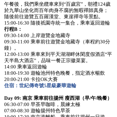
午餐後，我們乘坐纜車來到“百歲宮”，朝禮124歲
於九華山坐化而百年肉身不腐的無暇禪師真身；
隨後前往遊覽五百羅漢堂、東崖禪寺等景點。
15:00-16:30 隨後祇園寺統一集合，乘車返回遊輪
行程B：
09:30-14:00 上岸遊覽金地藏寺
09:30-11:00 乘車前往遊覽金地藏寺（車程約30分
鐘）。
12:00-13:00 乘車來到平天湖湖畔休閑度假酒店“平
天半島大酒店”，品味一餐正宗徽菜宴。
14:00 乘車返回遊輪
18:00-19:30 遊輪池州特色晚餐，指定酒水暢飲
20:00-21:00 卡拉OK大賽
住宿：世紀傳奇號5星級豪華遊輪
Day 09: 南京 乘車前往揚州 瘦西湖（早/午/晚餐）
06:30-07:00 早茶早咖啡，晨練太極
07:00-08:30 遊輪揚州特色早茶
10:00-17:30 南京港離船，乘車前往揚州一日遊