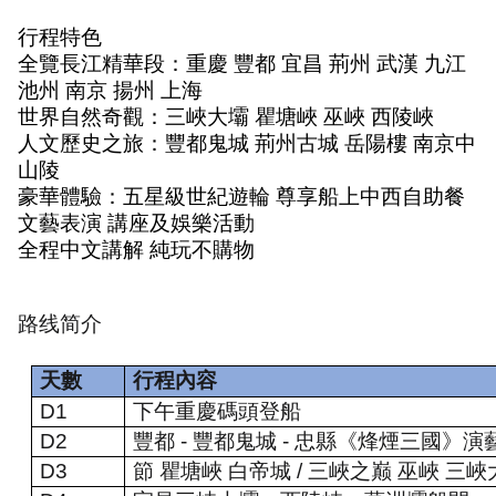
行程特色
全覽長江精華段：重慶 豐都 宜昌 荊州 武漢 九江 
池州 南京 揚州 上海
世界自然奇觀：三峽大壩 瞿塘峽 巫峽 西陵峽
人文歷史之旅：豐都鬼城 荊州古城 岳陽樓 南京中
山陵
豪華體驗：五星級世紀遊輪 尊享船上中西自助餐 
文藝表演 講座及娛樂活動
全程中文講解 純玩不購物
路线简介
天數
行程內容
D1
下午重慶碼頭登船
D2
豐都
-
豐都鬼城
-
忠縣《烽煙三國》演
D3
節 瞿塘峽 白帝城
/
三峽之巅 巫峽 三峽