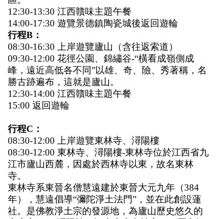
12:30-13:30 江西贛味主題午餐 
14:00-17:30 遊覽景德鎮陶瓷城後返回遊輪 
行程B：
08:30-16:30 上岸遊覽廬山（含往返索道） 
09:30-12:00 花徑公園、錦繡谷-“橫看成嶺側成
峰，遠近高低各不同”以雄、奇、險、秀著稱，名
勝古跡遍布，這就是廬山。
12:30-14:00 江西贛味主題午餐
15:00 返回遊輪 
行程C：
08:30-12:00 上岸遊覽東林寺、潯陽樓 
08:30-12:00 東林寺、潯陽樓-東林寺位於江西省九
江市廬山西麓，因處於西林寺以東，故名東林
寺。
東林寺系東晉名僧慧遠建於東晉大元九年（384
年），慧遠倡導“彌陀淨土法門”，並在此創設蓮
社。是佛教淨土宗的發源地，為廬山歷史悠久的