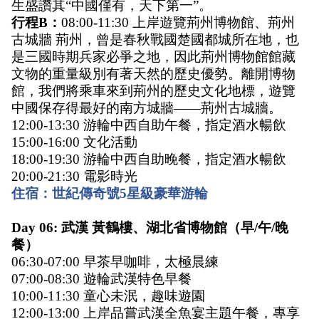
生盛讚其“中國僅有，天下第一”。
行程B：
08:00-11:30 上岸遊覽荊州博物館、荊州
古城牆 荊州，曾是春秋戰國楚國都城所在地，也
是三國時期兵家必爭之地，因此荊州博物館館藏
文物的重量級別有著天然的歷史優勢。離開博物
館，我們將乘車來到荊州的歷史文化地標，遊覽
中國保存得最好的南方城牆——荊州古城牆。 
12:00-13:30 游輪中西自助午餐，指定酒水暢飲 
15:00-16:00 文化活動 
18:00-19:30 游輪中西自助晚餐，指定酒水暢飲 
20:00-21:30 電影時光 
住宿：世紀傳奇號5星級豪華游輪
Day 06: 武漢 黃鶴樓、湖北省博物館（早/午/晚
餐） 
06:30-07:00 早茶早咖啡，太極晨練 
07:00-08:30 遊輪武漢特色早餐 
10:00-11:30 童心未泯，趣味遊園 
12:00-13:00 上岸品嘗武漢全魚宴主題午餐，專享