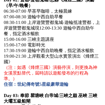
（早/午/晚餐） 
06:30-07:00 早茶早咖啡，太極晨練 
07:00-08:30 遊輪中西自助早餐
08:30-11:00 上岸遊覽豐都鬼城-遊輪抵達豐都，上
岸遊覽豐都鬼城現12:00-13:30 遊輪中西自助午
餐，指定酒水暢飲
15:00-16:00 三峽主題講座 
15:00-17:00 電影時光 
17:30-19:00 遊輪中西自助晚餐，指定酒水暢飲 
19:00-21:30 上岸觀看大型山水實景演出《烽煙三
國》 
（注：如遇《烽煙三國》演藝停演，則更換為神
女溪景點替代，屆時請以遊船發布的行程為
準。） 
住宿：世紀傳奇號5星級豪華遊輪
Day 03: 奉節 瞿塘峽 白帝城/三峽之巔 巫峽 三峽
大壩五級船閘