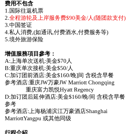
费用不包含 
1.国际往返机票
2.
全程游轮及上岸服务费$90美金/人(随团款支付)
3.中国签证
4.私人消费,(如通讯,付费酒水,付费服务等)
5.境外旅游保险
增值服務項目參考：
A:上海单次送机:美金$70人
B:重庆单次接机:美金$50/人
C:加订团前酒店:美金$160/晚]间 含税含早餐
参考酒店:重庆JW万豪JW Marriott Chongqing
              重庆富力凯悦Hyatt Regency
D:加订团后延伸酒店:美金$160/晚/间 含税含早餐
参考
参考酒店:上海杨浦滨江万豪酒店Shanghai 
MarriottYangpu 或其他同级
行程介紹