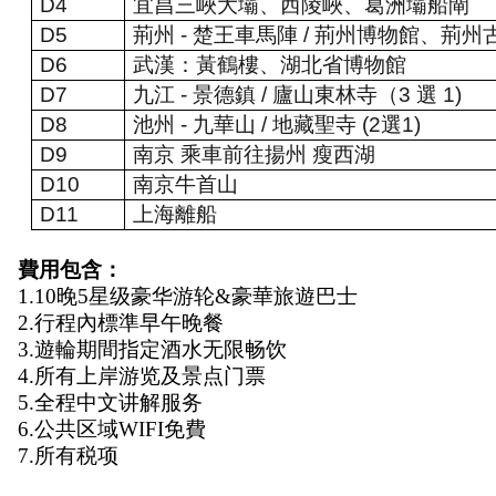
D4
宜昌三峽大壩、西陵峽、葛洲壩船閘
D5
荊州
-
楚王車馬陣
/
荊州博物館、荊州
D6
武漢：黃鶴樓、湖北省博物館
D7
九江
-
景德鎮
/
廬山東林寺（
3
選
1)
D8
池州
-
九華山
/
地藏聖寺
(2
選
1)
D9
南京 乘車前往揚州 瘦西湖
D10
南京牛首山
D11
上海離船
費用包含：
1.10晚5星级豪华游轮&豪華旅遊巴士
2.行程內標準早午晚餐 
3.遊輪期間指定酒水无限畅饮
4.所有上岸游览及景点门票
5.全程中文讲解服务
6.公共区域WIFI免費 
7.所有税项