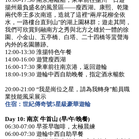
揚州最負盛名的風景區——瘦西湖。康熙、乾隆
兩代帝王多次南巡，造就了這裡“兩岸花柳全依
水，一路樓台直到山”的湖上園林群；遊走其間，
我們可欣賞到融南方之秀與北方之雄於一體的徐
園、小金山、五亭橋、白塔、二十四橋等蜚聲海
內外的名園勝跡。
12:00-13:30 淮揚特色午餐
14:00-16:00 遊覽瘦西湖
16:00-17:30 乘車前往南京港，返回遊輪
18:00-19:30 遊輪中西自助晚餐，指定酒水暢飲
20:00-21:00 “我是崗位之星，請為我轉身”船員職
業技能風采展示
住宿：世紀傳奇號5星級豪華遊輪
Day 10: 南京 牛首山
(早/午/晚餐)
06:30-07:00 早茶早咖啡，太極晨練
06:00-07:30 遊輪中西自助早餐