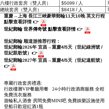
六樓行政套房（雙人房）
$5099 /
人
總統套房（雙人房）
$8418 /
人
重慶
→
上海
 長江三峽豪華郵輪11天10晚 英文行程 
點擊查看詳情 
👉
世紀郵輪 世界傳奇號 點擊查看詳情 
👉
世紀郵輪 顺道游推荐行程： 
世紀郵輪2026年 宜昌
→重慶4/5天（世紀綠洲號 / 
世紀凱歌號）
👉
世紀郵輪2027年 宜昌
→重慶4/5天（世紀遠航號）
👉
專屬行政套房禮遇:
行政樓層VIP餐廳用餐   24小時行政酒廊服務 全程
免費洗衣服務
遊輪私人酒會 房間免費MINI吧 免費娛樂設施使用 
登船日歡迎紅酒1瓶