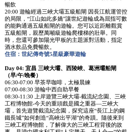
暢飲
20:00 遊輪經過三峽大壩五級船閘 因長江航運管控
的局限，“江山如此多嬌”讓世紀遊輪成為屈指可數
的能夠通過五級船閘的遊輪。您可以近距離觀賞
五級船閘，親歷萬噸級遊輪爬樓梯的壯舉。同
時，您還可參加陽光甲板的主題派對活動，指定
酒水飲品免費暢飲。 
住宿：世紀傳奇號5星級豪華遊輪
Day 04: 宜昌 三峽大壩、西陵峽、葛洲壩船閘
（早/午/晚餐） 
06:30-07:00 早茶早咖啡，太極晨練 
07:00-08:30 游輪中西自助早餐 
08:30-11:30 上岸遊覽三峽大壩-截流紀念園、三峽
工程博物館-今天的重頭戲是國之重器—三峽大
壩，首先遊覽截流紀念園，探究這座“長江上的鋼
鐵長城”如何創造“高峽出平湖”的奇蹟。隨後來到
三峽工程博物館，了解偉大的三峽工程背後的故
事，見證中國水利工程“人定勝天、天人合一”的截