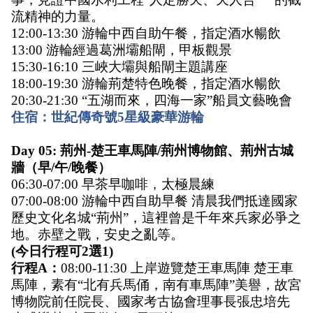
流精神的力量。 
12:00-13:30 游輪中西自助午餐，指定酒水暢飲
13:00 游輪經過葛洲壩船閘，甲板觀景 
15:30-16:10 三峽大壩與船閘主題講座 
18:00-19:30 游輪荊楚特色晚餐，指定酒水暢飲 
20:30-21:30 “五湖而來，四海一家”船員文藝晚會 
住宿：世紀傳奇號5星級豪華游輪
Day 05: 荊州-楚王車馬陣/荊州博物館、荊州古城
牆（早/午/晚餐）
06:30-07:00 早茶早咖啡，太極晨練 
07:00-08:00 游輪中西自助早餐 清晨我們抵達國家
歷史文化名城“荊州”，這裡曾是千年來兵家必爭之
地。赤壁之戰，安史之亂等。
(今日行程可2選1)  
行程A：
08:00-11:30 上岸遊覽楚王車馬陣 楚王車
馬陣，素有“北有兵馬俑，南有車馬陣”美譽，故宮
博物院前任院長、國家考古協會理事長張忠培先