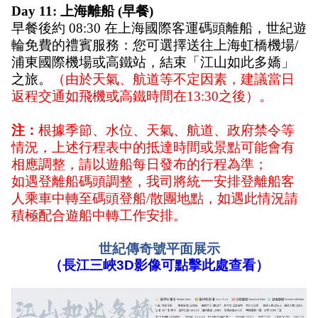
Day 11: 上海離船
(早餐)
早餐後約 08:30 在上海國際客運碼頭離船，世紀遊
輪免費的禮賓服務：您可選擇送往上海虹橋機場/
浦東國際機場或高鐵站，結束「江山如此多嬌」
之旅。
（由於天氣、航道等不定因素，建議當日
返程交通如飛機或高鐵時間在13:30之後）。
注：
根據季節、水位、天氣、航道、政府禁令等
情況，上述行程表中的抵達時間或景點可能會有
相應調整，請以遊船每日發布的行程為準；
如遇登離船碼頭調整，我司將統一安排登離船客
人乘車中轉至碼頭登船/散團地點，如遇此情況請
積極配合遊船中轉工作安排。
世紀傳奇號平面展示
（長江三峽3D影像可點擊此處查看）