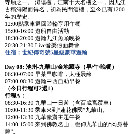
寺廟之一。 潯陽樓，江南十大名樓之一，因九江
古稱潯陽而得名，初為民間酒樓，至今已有1200
年的歷史。 
12:00點乘車返回遊輪享用午餐 
15:00-16:00 遊船自由活動 
18:30-20:00 遊輪九江魚頭晚餐 
20:30-21:30 Live音樂假面舞會 
住宿：世紀傳奇號5星級豪華遊輪
Day 08: 池州-九華山/金地藏寺（早/午/晚餐）
06:30-07:00 早茶早咖啡，太極晨練
07:00-08:30 遊輪中西自助早餐
（今日行程可2選1）
行程A：
08:30-16:30 九華山一日遊（含百歲宮纜車）
10:00-11:30 乘車來到“蓮花佛國”九華山。
12:00-13:30 九華素齋主題午餐
14:00-15:00 來到佛教名山，瞻仰九華山的“肉身菩
薩”。