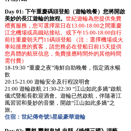
Day 01: 下午重慶碼頭登船（遊輪晚餐）您將開啟
美妙的長江遊輪的旅程。
世紀遊輪為您提供免費
禮賓服務，您可選擇當日在13:00-18:00之間重慶
江北機場或高鐵站接站。或下午15:00-18:00自行
前往重慶朝天門11碼頭登船 （注：選擇機場或火
車站接應的賓客，請您務必在登船日前15天提供
您具體的航班信息，免費接應時間外的其他時間
需付費）
18-19:30 “重慶之夜”海鮮自助晚餐，指定酒水暢
飲 
20:15-21:00 遊輪安全及行程說明會 
21:00 遊輪啟航 21:30-22:30 “江山如此多嬌”啟航
儀式暨船長歡迎酒會。遊輪已然啟航，伴隨著江
風習習和曼妙的音樂，開啟“江山如此多嬌”之
旅。 
住宿：世紀傳奇號5星級豪華遊輪
Day 02: 豐都-豐都鬼城-忠縣《烽煙三國》演藝