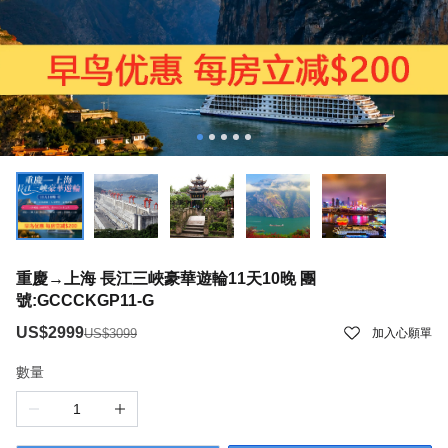
重慶→上海 長江三峽豪華遊輪11天10晚 團
號:GCCCKGP11-G
US$2999
US$3099
加入心願單
數量