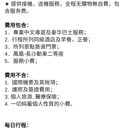
★
提供接機，送機服務，全程无購物無自費，包
含服务费。
費用包含：
1
．專業中文導遊及豪华巴士服務；
2.
行程所列同級酒店及早餐，正餐；
3
．所列景點首道門票；
4
．鳳凰
-
長沙動車二等座
5
．服務小費；
費用不含：
1.
國際機票及其稅項；
2.
護照及簽證費用；
3.
個人旅游
,
醫療保險；
4.
一切純屬個人性質的小費。
每日行程：