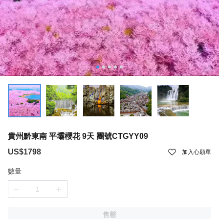
貴州黔東南 平壩櫻花 9天 團號CTGYY09
US$1798
加入心願單
數量
售罄