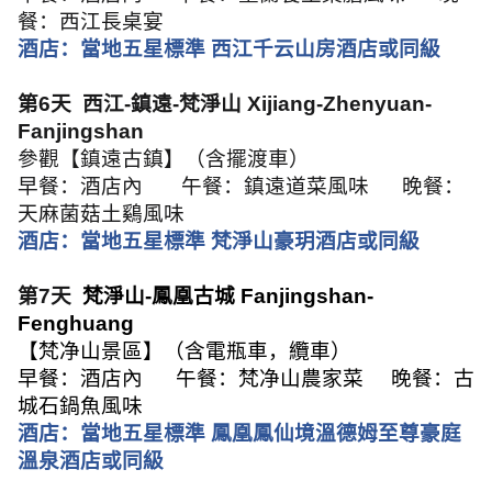
餐：西江長桌宴
酒店：當地五星標準 西江千云山房酒店或同級
第
6
天
西江
-
鎮遠
-
梵淨山
Xijiang-Zhenyuan-
Fanjingshan
參觀【鎮遠古鎮】（含擺渡車）
早餐：酒店內
午餐：鎮遠道菜風味
晚餐：
天麻菌菇土鷄風味
酒店：當地五星標準 梵淨山豪玥酒店或同級
第
7
天
梵淨山
-
鳳凰古城
Fanjingshan-
Fenghuang
【梵净山景區】（含電瓶車，纜車）
早餐：酒店內
午餐：梵净山農家菜
晚餐：古
城石鍋魚風味
酒店：當地五星標準 鳳凰鳳仙境溫德姆至尊豪庭
溫泉酒店或同級