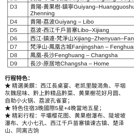
D3
貴陽
-
黃果樹
-
鎮寧
Guiyang–Huangguosh
Zhenning
D4
貴陽
-
荔波
Guiyang – Libo
D5
荔波
-
西江千戶苗寨
Libo–Xijiang
D6
西江
-
鎮遠
-
梵淨山
Xijiang–Zhenyuan–Fan
D7
梵淨山
-
鳳凰古城
Fanjingshan – Fenghu
D8
鳳凰
-
長沙
Fenghuang – Changsha
D9
長沙
-
原居地
Changsha – Home
行程特色：
★
精選美饌：西江長桌宴、老凯里酸渴魚、平堌
灰魏屈味、黔上黔精品黔菜、黄果榭花好月圆、
自助小火锅、荔波孔雀宴；
★
特色住宿
3
晚國際
5
星
+4
晚當地五星；
★
精彩行程：平壩樱花图、黄果樹瀑布、陡坡坡
瀑布、大小七孔、西江千戶苗寨镇谏古镇、楚泽
山、同离古饷