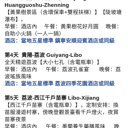
Huangguoshu-Zhenning
【黃果樹景區（含環保車
+
雙程扶梯）】【陡坡塘
瀑布】。
早餐：酒店內
午餐：黃果樹花好月圓
晚餐：
自助小火鍋（一人一鍋）
酒店：當地五星標準 鎮寧安順迎賓酒店或同級
第
4
天
貴陽
-
荔波
Guiyang-Libo
全天精遊荔波【大小七孔（含電瓶車）】
早餐：酒店內
午餐：荔波孔雀宴
晚餐：荔
波瑤族風味
酒店：當地五星標準 荔波四季花園酒店或同級
第
5
天
荔波
-
西江千戶苗寨
Libo-Xijiang
【西江千戶苗寨（含電瓶車）】，定制安排：換
苗服漫遊村寨，傍晚登觀景臺看千戶燈火，夜賞
苗寨夜景
早餐：酒店內
午餐：墨蘭養生藥膳風味
晚