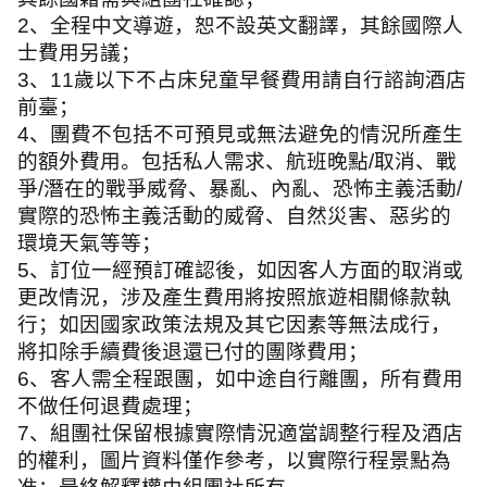
2
、全程中文導遊，恕不設英文翻譯，其餘國際人
士費用另議；
3
、
11
歲以下不占床兒童早餐費用請自行諮詢酒店
前臺；
4
、團費不包括不可預見或無法避免的情況所產生
的額外費用。包括私人需求、航班晚點
/
取消、戰
爭
/
潛在的戰爭威脅、暴亂、內亂、恐怖主義活動
/
實際的恐怖主義活動的威脅、自然災害、惡劣的
環境天氣等等；
5
、訂位一經預訂確認後，如因客人方面的取消或
更改情況，涉及產生費用將按照旅遊相關條款執
行；如因國家政策法規及其它因素等無法成行，
將扣除手續費後退還已付的團隊費用；
6
、客人需全程跟團，如中途自行離團，所有費用
不做任何退費處理；
7
、組團社保留根據實際情況適當調整行程及酒店
的權利，圖片資料僅作參考，以實際行程景點為