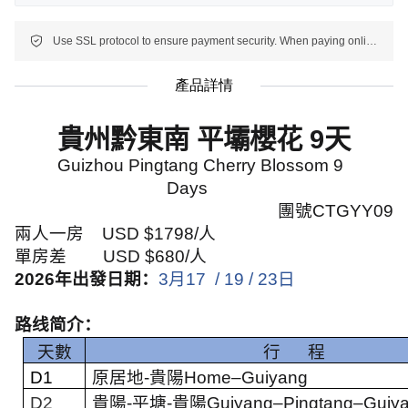
Use SSL protocol to ensure payment security. When paying online, your payment information is protected.
產品詳情
貴州黔東南 平壩櫻花
9
天
Guizhou Pingtang Cherry Blossom 9
Days
團號
CTGYY09
兩人一房
USD $1798/
人
單房差
USD $680/
人
2026
年出發日期：
3
月
17
/ 19 / 23
日
路线简介：
天數
行
程
D1
原居地
-
貴陽
Home–Guiyang
D2
貴陽
-
平塘
-
貴陽
Guiyang–Pingtang–Guiy