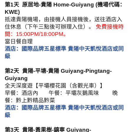
第
1
天
原居地
-
貴陽
Home-Guiyang (
機場代碼：
KWE)
抵達貴陽機場，由接機人員接機後，送往酒店入
住休息（下午三點後可辦理入住）。
免費接機時
間：
15:00PM/18:00PM
。
當日餐自理
酒店：國際品牌五星標準 貴陽中天凱悅酒店或同
級
第
2
天
貴陽
-
平塘
-
貴陽
Guiyang-Pingtang-
Guiyang
全天深度遊【平壩櫻花園（含觀光車）】
早餐：酒店內
午餐：平壩灰鵝風味
晚
餐：黔上黔精品黔菜
酒店：國際品牌五星標準 貴陽中天凱悅酒店或同
級
第
3
天
貴陽
-
黃果樹
-
鎮寧
Guiyang-