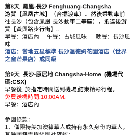
第
8
天
鳳凰
-
長沙
Fenghuang-Changsha
游覽【鳳凰古城】（含擺渡車）。然後乘動車前
往長沙（包含鳳凰
-
長沙動車二等座），抵達後游
覽【黃興路步行街】。
早餐：酒店內
午餐：古城風味
晚餐：長沙風
味
酒店：當地五星標準 長沙溫德姆花園酒店（世界
之窗芒果店）或同級
第
9
天
長沙
-
原居地
Changsha-Home
(
機場代
碼
:CSX)
早餐後
,
於指定時間送到機場
,
結束精彩行程。
免費送機時間
:10:00AM
。
早餐：酒店內
參團條款：
1
、僅限持美加澳籍華人或持有永久身份的華人，
其餘國籍需與組團社確認；