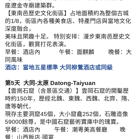
座遼金寺廟建築群。
【東南邑歷史文化街區】占地面積約為整個古城
的
1/8
，街區內各種美食店、特產門店與當地文化
深度融合，
美味且閑趣十足。 特別安排：漫步東南邑歷史文
化街區，觀賞打花表演。
早餐：酒店內
午餐：面麒麟
晚餐：大
同風味
酒店：當地五星標準 大同柳鶯酒店或同級
第
5
天 大同
-
太原
Datong-Taiyuan
【雲崗石窟（含景區交通）】雲岡石窟的開鑿歷
時約
150
年，歷經北魏、東魏、西魏、北齊、隋、
唐等朝代，
現存主要洞窟
45
個，大小窟龕
252
個，石雕造像
59000
餘尊，是中國石窟藝術寶庫中的瑰寶。
早餐：酒店內
午餐：潮粵美高餐廳
晚
餐：山西飯店
·
國宴