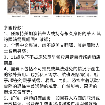
參團條款：
1
、僅限持美加澳籍華人或持有永久身份的華人
,
其
餘國籍需與組團社確認；
2
、全程中文導遊，恕不設英文翻譯，其餘國際人
士費用另議；
3
、
11
歲以下不占床兒童早餐費用請自行諮詢酒店
前臺；
4
、團費不包括不可預見或無法避免的情況所產生
的額外費用。包括私人需求、航班晚點
/
取消、戰
爭
/
潛在的戰爭威脅、暴亂、內亂、恐怖主義活動
/
實際的恐怖主義活動的威脅、自然災害、惡劣的
環境天氣等等；
5
、訂位一經預訂確認後，如因客人方面的取消或
更改情況，涉及產生費用將按照旅遊相關條款執