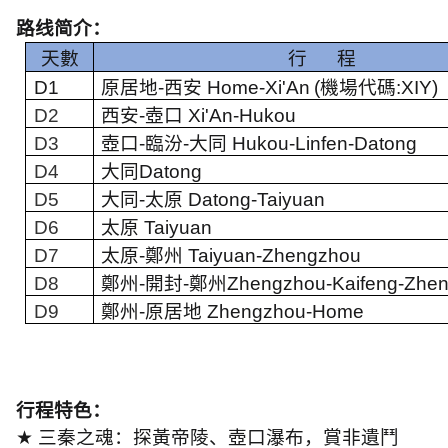
路线简介：
天數
行
程
D1
原居地
-
西安
Home-Xi'An
(
機場代碼
:
XIY)
D2
西安
-
壺口
Xi'An-Hukou
D3
壺口
-
臨汾
-
大同
Hukou-Linfen-Datong
D4
大同
Datong
D5
大同
-
太原
Datong-Taiyuan
D6
太原
Taiyuan
D7
太原
-
鄭州
Taiyuan-Zhengzhou
D8
鄭州
-
開封
-
鄭州
Zhengzhou-Kaifeng-Zhe
D9
鄭州
-
原居地
Zhengzhou-Home
行程特色：
★
三秦之魂：探黃帝陵、壺口瀑布，賞非遺鬥