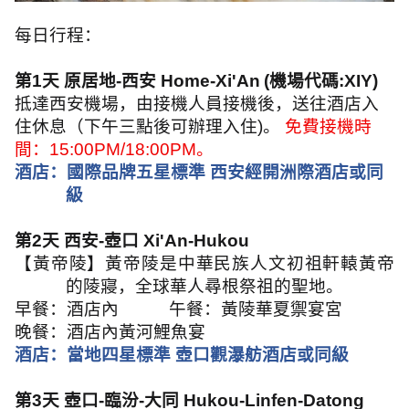
每日行程：
第
1
天 原居地
-
西安
Home-Xi'An
(
機場代碼
:XIY)
抵達西安機場，由接機人員接機後，送往酒店入
住休息（下午三點後可辦理入住
)
。
免費接機時
間：
15:00PM/18:00PM
。
酒店：國際品牌五星標準 西安經開洲際酒店或同
級
第
2
天 西安
-
壺口
Xi'An-Hukou
【黃帝陵】黃帝陵是中華民族人文初祖軒轅黃帝
的陵寢，全球華人尋根祭祖
的聖地。
早餐：酒店內
午餐：黃陵華夏禦宴宮
晚餐：酒店內黃河鯉魚宴
酒店：當地四星標準 壺口觀瀑舫酒店或同級
第
3
天 壺口
-
臨汾
-
大同
Hukou-Linfen-Datong