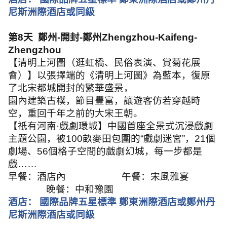
尼斯洲際酒店或同級
第
8
天
鄭州
-
開封
-
鄭州
Zhengzhou-Kaifeng-
Zhengzhou
【清明上河圖（逛虹橋、民俗表演、賞菊花展
會）】以張擇端的《清明上河圖》為藍本，
復原
了北宋都城開封的繁華盛景，
園內建築古樸，節目豐富，讓遊客仿若穿越時
空，重回千年之前的大宋王朝。
【祇有河南
·
戲劇環城】中國首座全景式沉浸戲劇
主題公園，被
100
畝麥田包圍的
“
戲劇迷宮
”
，
21
個
劇場、
56
個格子空間的戲劇幻城，每一步都是
戲
……
早餐：酒店內
午餐：宋風雅宴
晚餐：中和豫園
酒店：
國際品牌五星標準 鄭東洲際酒店或鄭州丹
尼斯洲際酒店或同級