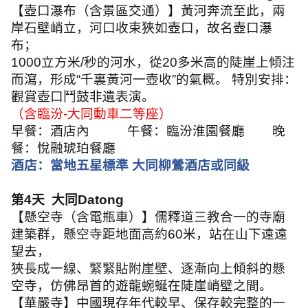
【壺口瀑布（含景區交通）】黃河奔流至此，兩
岸石壁峭立，河口收束狹如壺口，故名壺口瀑
布；
1000
立方米
/
秒的河水，從
20
多米高的陡崖上傾注
而瀉，形成
“
千裏黃河一壺收
”
的氣概。 特別安排：
觀賞壺口鬥鼓非遺表演。
（含臨汾
-
大同動車二等座）
早餐：酒店內
午餐：臨汾淮園餐廳
晚
餐：悅融琥珀餐廳
酒店：當地五星標準 大同柳鶯酒店或同級
第
4
天 大同
Datong
【懸空寺（含電瓶車）】儒釋道三教合一的寺廟
建築群，懸空寺距地面高約
60
米，站在山下遠遠
望去，
狹長成一線、緊緊貼附崖壁、逐漸向上傾斜的懸
空寺，仿佛昂首的遊龍蜿蜒在陡崖峭壁之間。
【華嚴寺】中國現存年代較早、保存較完整的一