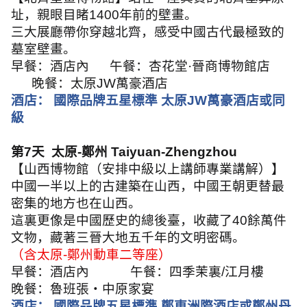
址，親眼目睹
1400
年前的壁畫。
三大展廳帶你穿越北齊，感受中國古代最極致的
墓室壁畫。
早餐：酒店內
午餐：杏花堂
·
晉商博物館店
晚餐：太原
JW
萬豪酒店
酒店：
國際品牌五星標準 太原
JW
萬豪酒店或同
級
第
7
天 太原
-
鄭州
Taiyuan-Zhengzhou
【山西博物館（安排中級以上講師專業講解）】
中國一半以上的古建築在山西，中國王朝更替最
密集的地方也在山西。
這裏更像是中國歷史的總後臺，收藏了
40
餘萬件
文物，藏著三晉大地五千年的文明密碼。
（含太原
-
鄭州動車二等座）
早餐：酒店內
午餐：四季茉裏
/
江月樓
晚餐：魯班張・中原家宴
酒店：
國際品牌五星標準 鄭東洲際酒店或鄭州丹