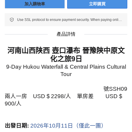
加入購物車
立即購買
Use SSL protocol to ensure payment security. When paying online, your payment information is protected.
產品詳情
河南山西陕西 壺口瀑布 晉豫陝中原文
化之旅
9
日
9-Day Hukou Waterfall & Central Plains Cultural
Tour
號
SSH09
兩人一房
USD $
2298/
人
單房差
USD $
900/
人
出發日期
:
2026
年
10
月
11
日（僅此一團）