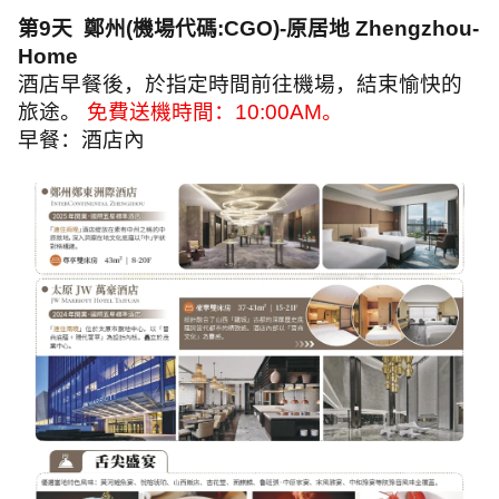
第
9
天
鄭州
(
機場代碼
:CGO)-
原居地
Zhengzhou-
Home
酒店早餐後，於指定時間前往機場，結束愉快的
旅途。
免費送機時間：
10:00AM
。
早餐：酒店內