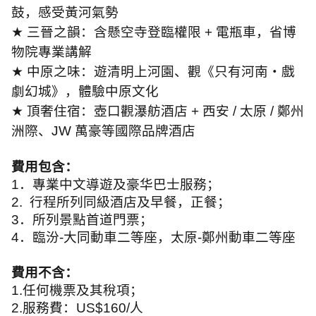
鼓，感受黃河氣勢
★
三晉之韻：含懸空寺登臨權限
+
電瓶車，省博
物院專業講解
★
中原之味：遊清明上河園、觀《只有河南・戲
劇幻城》，體驗中原文化
★
頂奢住宿：壺口觀瀑舫酒店
+
西安
/
太原
/
鄭州
洲際、
JW
萬豪等國際品牌酒店
費用包含：
1
．專業中文導遊及豪华巴士服務；
2.
行程所列同級酒店及早餐，正餐；
3
．所列景點首道門票；
4
．臨汾
-
大同動車二等座，太原
-
鄭州動車二等座
費用不含：
1.
任何機票及其稅項；
2.
服務費：
US$160/
人