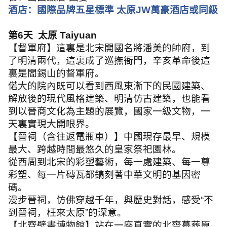
酒店：國際品牌五星標準 太原
JW
萬豪酒店或同級
第
6
天 太原
Taiyuan
【督軍府】這裏是北宋開國名將潘美的帥府，到
了明清兩代，這裏成了巡撫衙門，辛亥革命後這
裏是閻錫山的督軍府。
偌大的院內既可以看到西風東漸下的民國建築、
解放後的現代風格建築、明清仿古建築，也能看
到以晉商文化為主題的展覽，國家一級文物，一
天裏實現大開眼界。
【晉祠（含往返電瓶車）】中國現存最早、規模
最大、跨越時間最悠久的皇家祭祀園林。
從西周到北宋的彩塑藝術，每一處建築、每一尊
彩塑、每一片磚瓦都鐫刻著中華文明的基因密
碼。
漫步晉祠，仿佛穿越千年，與歷史對話，感受
“
不
到晉祠，枉來太原
”
的深意。
【北齊壁畫博物館】站在一座真實的北齊墓葬原