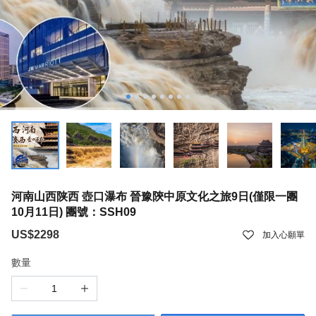
河南山西陕西 壺口瀑布 晉豫陝中原文化之旅9日(僅限一團
10月11日) 團號：SSH09
US$2298
加入心願單
數量