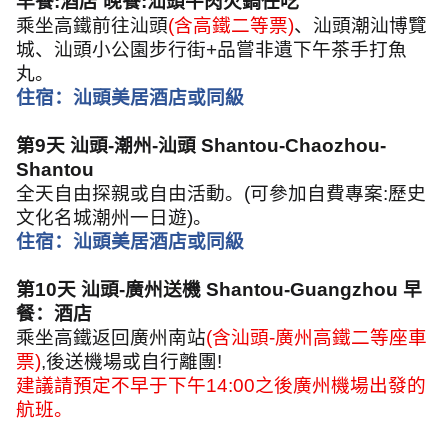
早餐
:
酒店 晚餐
:
汕頭牛肉火鍋任吃
乘坐高鐵前往汕頭
(
含高鐵二等票
)
、汕頭潮汕博覽
城、汕頭小公園步行街
+
品嘗非遺下午茶手打魚
丸。
住宿：汕頭美居酒店或同級
第
9
天 汕頭
-
潮州
-
汕頭
Shantou-Chaozhou-
Shantou
全天自由探親或自由活動。
(
可參加自費專案
:
歷史
文化名城潮州一日遊
)
。
住宿：汕頭美居酒店或同級
第
10
天 汕頭
-
廣州送機
Shantou-Guangzhou
早
餐：酒店
乘坐高鐵返回廣州南站
(
含汕頭
-
廣州高鐵二等座車
票
)
,
後送機場或自行離團
!
建議請預定不早于下午
14:00
之後廣州機場出發的
航班。