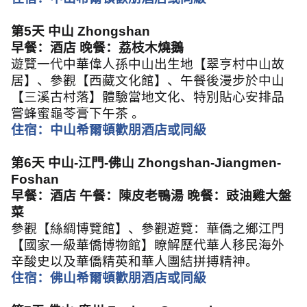
第
5
天 中山
Zhongshan
早餐：酒店 晚餐：荔枝木燒鵝
遊覽一代中華偉人孫中山出生地【翠亨村中山故
居】、參觀【西藏文化館】、午餐後漫步於中山
【三溪古村落】體驗當地文化、特別貼心安排品
嘗蜂蜜龜苓膏下午茶 。
住宿：中山希爾頓歡朋酒店或同級
第
6
天 中山
-
江門
-
佛山
Zhongshan-Jiangmen-
Foshan
早餐：酒店 午餐：陳皮老鴨湯 晚餐：豉油雞大盤
菜
參觀【絲綢博覽館】、參觀遊覽：華僑之鄉江門
【國家一級華僑博物館】瞭解歷代華人移民海外
辛酸史以及華僑精英和華人團結拼搏精神。
住宿：佛山希爾頓歡朋酒店或同級