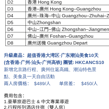
D2
香港
Hong Kong
D3
香港
–
廣州
Hong Kong–Guangzhou
D4
廣州
–
珠海
–
中山
Guangzhou–Zhuhai–
D5
中山
Zhongshan
D6
中山
–
江門
–
佛山
Zhongshan–Jiangme
D7
佛山
–
廣州
Foshan–Guangzhou
D8
廣州送機
Guangzhou Depart
升級產品：
超值香港大湾区·广东潮汕美食10天
(含香港-广州-汕头-广州高铁)
團號: HKCANCS10
新增北京路行程、廣州往返高鐵、潮汕特色景
點、美食及一天自由活動
兩人房價格：
$489/
人
单房差：
$450/
人
費用包含：
1.
豪華旅遊巴士
&
中文專業導遊
2.
行程所列酒店住宿（雙人房）