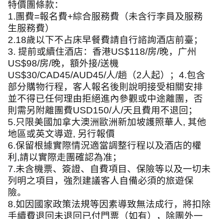
特價團條款：
1.
團費
=
報名費
+
綜合服務費（未含行李員及服務
生服務費）
2.18
歲以下不占床早餐費請自行諮詢酒店前臺；
3.
提前或續住酒店：香港
US$118/
房
/
晚，广州
US$98/
房
/
晚，額外接
/
送機
US$30/CAD45/AUD45/
人
/
趟（
2
人起）；
4.
包含
部分購物行程，客人報名後則說明接受相關安排
並不得已任何理由拒絕進內參觀或中途離團，否
則需另附離團費
USD150/
人
/
天且費用不退回；
5.
只限美國加拿大澳洲歐洲新加坡護照華人
,
其他
地區或英文導遊
,
另行報價
6.
保留根據實際情況適當調整行程以及酒店的權
利
,
請以實際走團確認為准；
7.
未含機票、簽證、自費項目、保險等以及一切未
列明之項目，強烈建議客人自備必須的旅遊保
險。
8.
如因國家政策法規等因素導致無法成行，將扣除
手續費退回未退回已付門票（如有），除團外一