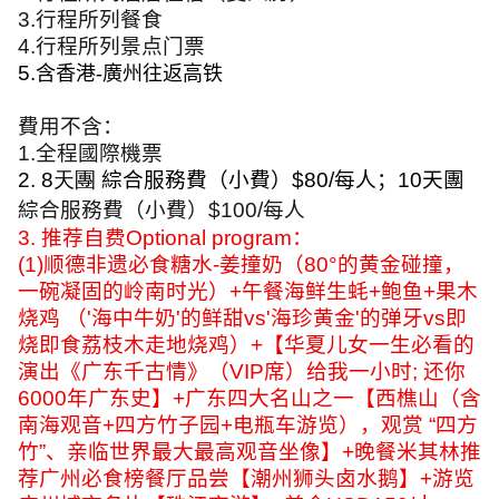
3.
行程所列餐食
4.
行程所列景点门票
5.
含香港
-
廣州往返高铁
費用不含：
1.
全程國際機票
2. 8天團
綜合服務費（小費）
$80/
每人；10天團
綜合服務費（小費）
$100/
每人
3.
推荐自费
Optional program
：
(1)
顺德非遗必食糖水
-
姜撞奶（
80°
的黄金碰撞，
一碗凝固的岭南时光）
+
午餐海鲜生蚝
+
鲍鱼
+
果木
烧鸡 （
'
海中牛奶
'
的鲜甜
vs'
海珍黄金
'
的弹牙
vs
即
烧即食荔枝木走地烧鸡）
+
【华夏儿女一生必看的
演出《广东千古情》（
VIP
席）给我一小时
;
还你
6000
年广东史】
+
广东四大名山之一【西樵山（含
南海观音
+
四方竹子园
+
电瓶车游览），观赏
“
四方
竹
”
、亲临世界最大最高观音坐像】
+
晚餐米其林推
荐广州必食榜餐厅品尝【潮州狮头卤水鹅】
+
游览