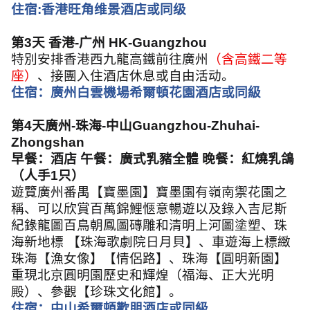
住宿
:
香港旺角维景酒店或同级
第
3
天 香港
-
广州
HK-Guangzhou
特別安排香港西九龍高鐵前往廣州
（含高鐵二等
座）
、接團入住酒店休息或自由活动。
住宿：廣州白雲機場希爾頓花園酒店或同級
第
4
天廣州
-
珠海
-
中山
Guangzhou-Zhuhai-
Zhongshan
早餐：酒店 午餐：廣式乳豬全體 晚餐：紅燒乳鴿
（人手
1
只）
遊覽廣州番禺【寶墨園】寶墨園有嶺南禦花園之
稱、可以欣賞百萬錦鯉愜意暢遊以及錄入吉尼斯
紀錄龍圖百鳥朝鳳圖磚雕和清明上河圖塗塑、珠
海新地標 【珠海歌劇院日月貝】、車遊海上標緻
珠海【漁女像】【情侶路】、珠海【圓明新園】
重現北京圓明園歷史和輝煌（福海、正大光明
殿）、參觀【珍珠文化館】。
住宿：中山希爾頓歡朋酒店或同級