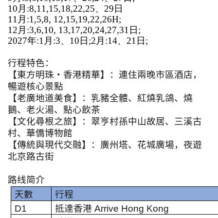
10月:8,11,15,18,22,25、29日
11月:1,5,8, 12,15,19,22,26H;
12月:3,6,10, 13,17,20,24,27,31日;
2027年:1月:3、10日;2月:14、21日;
行程特色：
【東方明珠・香港精華】：連住兩晚市區酒店，
暢遊核心景點
【老廣地道美食】：乳豬全體、紅燒乳鴿、燒
鵝、老火湯、點心飲茶
【文化尋根之旅】：翠亨村孫中山故居、三溪古
村、華僑博物館
【傳統與現代交融】：廣州塔、花城廣場，夜遊
北京路古街
路线简介
天數
行程
D1
抵達香港
Arrive Hong Kong