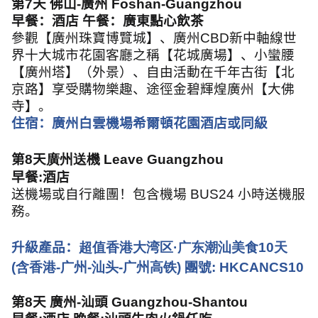
第
7
天 佛山
-
廣州
Foshan-Guangzhou
早餐：酒店 午餐：廣東點心飲茶
參觀【廣州珠寶博覽城】、廣州
CBD
新中軸線世
界十大城市花園客廳之稱【花城廣場】、小蠻腰
【廣州塔】（外景）、自由活動在千年古街【北
京路】享受購物樂趣、途徑金碧輝煌廣州【大佛
寺】。
住宿：廣州白雲機場希爾頓花園酒店或同級
第
8
天
廣州送機 Leave Guangzhou
早餐
:
酒店
送機場或自行離團！包含機場 BUS24 小時送機服
務。
升級產品：
超值香港大湾区·广东潮汕美食10天
(含香港-广州-汕头-广州高铁)
團號: HKCANCS10
第
8
天 廣州
-
汕頭
Guangzhou-Shantou