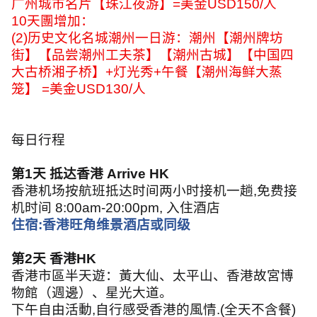
广州城市名片【珠江夜游】
=
美金
USD150/
人
10天團增加：
(2)
历史文化名城潮州一日游：潮州【潮州牌坊
街】【品尝潮州工夫茶】【潮州古城】【中国四
大古桥湘子桥】
+
灯光秀
+
午餐【潮州海鲜大蒸
笼】
=
美金
USD130/
人
每日行程
第
1
天 抵达香港
Arrive HK
香港机场按航班抵达时间两小时接机一趟
,
免费接
机时间
8:00am-20:00pm,
入住酒店
住宿
:
香港旺角维景酒店或同级
第
2
天 香港
HK
香港市區半天遊：黃大仙、太平山、香港故宮博
物館（週邊）、星光大道。
下午自由活動
,
自行感受香港的風情
.(
全天不含餐
)