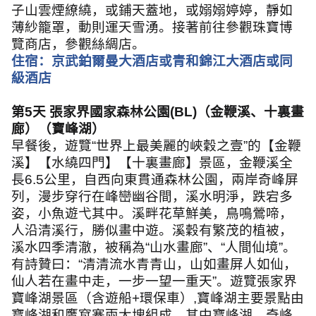
子山雲煙繚繞，或鋪天蓋地，或嫋嫋婷婷，靜如
薄紗籠罩，動則運天雪湧。接著前往參觀珠寶博
覽商店，參觀絲綢店。
住宿：京武鉑爾曼大酒店或青和錦江大酒店或同
級酒店
第
5
天 張家界國家森林公園
(BL)
（金鞭溪、十裏畫
廊）（寶峰湖）
早餐後，遊覽
“
世界上最美麗的峽穀之壹
”
的【金鞭
溪】【水繞四門】【十裏畫廊】景區，金鞭溪全
長
6.5
公里，自西向東貫通森林公園，兩岸奇峰屏
列，漫步穿行在峰巒幽谷間，溪水明淨，跌宕多
姿，小魚遊弋其中。溪畔花草鮮美，鳥鳴鶯啼，
人沿清溪行，勝似畫中遊。溪穀有繁茂的植被，
溪水四季清澈，被稱為
“
山水畫廊
”
、
“
人間仙境
”
。
有詩贊曰：
“
清清流水青青山，山如畫屏人如仙，
仙人若在畫中走，一步一望一重天
”
。遊覽張家界
寶峰湖景區（含遊船
+
環保車）
,
寶峰湖主要景點由
寶峰湖和鷹窩寨兩大塊組成。其中寶峰湖、奇峰