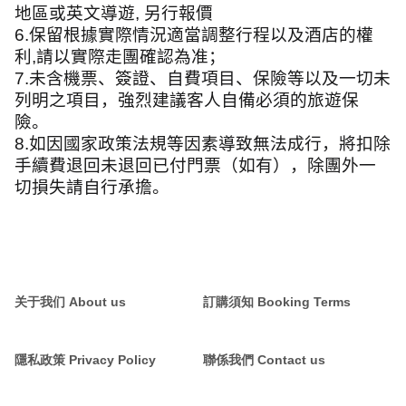
地區或英文導遊
,
另行報價
6.
保留根據實際情況適當調整行程以及酒店的權
利
,
請以實際走團確認為准；
7.
未含機票、簽證、自費項目、保險等以及一切未
列明之項目，強烈建議客人自備必須的旅遊保
險。
8.
如因國家政策法規等因素導致無法成行，將扣除
手續費退回未退回已付門票（如有），除團外一
切損失請自行承擔。
关于我们 About us
訂購須知 Booking Terms
隱私政策 Privacy Policy
聯係我們 Contact us