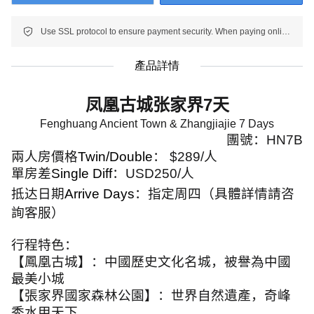
Use SSL protocol to ensure payment security. When paying online, your payment information is protected.
產品詳情
凤凰古城张家界
7
天
Fenghuang Ancient Town & Zhangjiajie 7 Days
團號：
HN7B
兩人房價格
Twin/Double
：
$289/
人
單房差
Single Diff
：
USD250/
人
抵达日期
Arrive Days
：指定周四（具體詳情請咨
詢客服）
行程特色：
【鳳凰古城】：中國歷史文化名城，被譽為中國
最美小城
【張家界國家森林公園】：世界自然遺產，奇峰
秀水甲天下