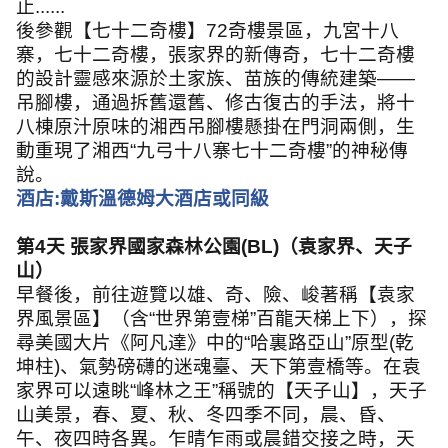
止
......
後參觀【七十二奇樓】
72
奇樓景區，九宮十八
寨，七十二奇樓，張家界的新傳奇，七十二奇樓
的設計靈感來源於土家族、苗族的傳統建築
——
吊腳樓，通過拆舊還舊、修古復古的手法，將十
八棟原汁原味的湘西吊腳樓懸掛在門洞兩側，生
動重現了湘西
“
九弓十八寨七十二奇樓
”
的神秘傳
說。
酒店
:
戴斯溫德姆大酒店或同級
第
4
天 張家界國家森林公園
(BL)
（袁家界、天子
山）
早餐後，前往遊覽以雄、奇、險、峻著稱【袁家
界風景區】（含
“
世界第壹梯
”
百龍天梯上下），探
尋美國大片《阿凡達》中的
“
哈裏路亞山
”
原型
(
乾
坤柱
)
、氣勢磅礴的迷魂臺、天下第壹橋等。在袁
家界可以遠眺
“
峰林之王
”
稱號的【天子山】，天子
山美景，春、夏、秋、冬四季不同，晨、昏、
午、夜四時各異。乍晴乍雨或晨錯交接之時，天