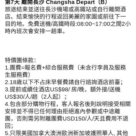
第
7
天 離開長沙
Changsha Depart
（
B
）
旅途結束並送往長沙機場或高鐵站或自行離開酒
店。結束愉快的行程返回美麗的家園或前往下一
目的地。免費送機
/
高鐵時段
:08:00~17:00
之間
2
小
時內班次會安排一趟車。
特價團條款：
1.
團費
=
報名費
+
綜合服務費（未含行李員及服務
生服務費）
2.18
歲以下不占床早餐費請自行諮詢酒店前臺；
3.
提前或續住酒店
US$98/
房
/
晚，額外接
/
送機
US$30/
人
/
趟（
2
人起）；
4.
包含部分購物行程，客人報名後則說明接受相關
安排並不得已任何理由拒絕進內參觀或中途離
團，否則需另附離團費
USD150/
人
/
天且費用不退
回；
5.
只限美國加拿大澳洲歐洲新加坡護照華人
,
其他