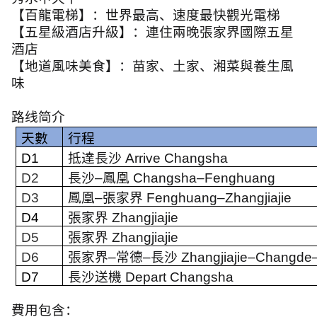
【百龍電梯】：世界最高、速度最快觀光電梯
【五星級酒店升級】：連住兩晚張家界國際五星
酒店
【地道風味美食】：苗家、土家、湘菜與養生風
味
路线简介
天數
行程
D1
抵達長沙
Arrive Changsha
D2
長沙
–
鳳凰
Changsha–Fenghuang
D3
鳳凰
–
張家界
Fenghuang–Zhangjiajie
D4
張家界
Zhangjiajie
D5
張家界
Zhangjiajie
D6
張家界
–
常德
–
長沙
Zhangjiajie–Changd
D7
長沙送機
Depart Changsha
費用包含：