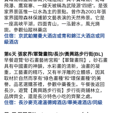
飛瀑、鷹窩寨、一線天被稱為武陵源
“
四絕
”
。是張
家界景區惟一以水為主的景點。曾作為
2001
年張
家界國際森林保護節文藝表演的天然佈景。它是
一座高峽平湖，四面青山，一泓碧水，風光旖
旎。參觀仙蹤林藥店
住宿：京武鉑爾曼大酒店或青和錦江大酒店或同
級酒店
第
6
天 張家界
/
軍聲畫院
/
長沙
/
黃興路步行街
(BL)
早餐遊覽
“
砂石畫藝術宮殿
”
【軍聲畫院】，砂石畫
具有中國畫的神韻，水彩畫的清新，油畫的凝
重，工藝畫的精巧，又有半浮雕的立體感，因其
取材於自然而享有
“
綠色畫種
”
和
“
環保畫種
”
的美
譽。品茗選購茶禮，參觀中藥養生。午餐後返回
長沙，遊覽【黃興路步行街】步行街商鋪林立，
品牌齊全，還是長沙特色小吃的齊聚之處。
住宿：長沙麥克達溫德姆酒店
/
華美達酒店
/
同級