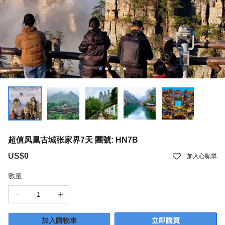
超值凤凰古城张家界7天 團號: HN7B
US$0
加入心願單
數量
加入購物車
立即購買