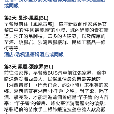
或同級
第
2
天 長沙
-
鳳凰
(BL)
早餐後前往【風凰古城
]
，這座新西蘭作家路易艾
黎口中的
“
中國最美麗
”
的小城，城內醉美的青石街
道，沱江的吊腳樓，眾多的古建築，以及醇厚的
苗塔、跳腳岩、沙灣吊腳樓群、民族工藝品一條
街等等。
酒店
:
浩楓溫德姆酒店或同級
第
3
天 鳳凰
-
張家界
(BL)
前往張家界，早餐後
BUS
汽車前往張家界，途中
贈送遊覽湘西最大、民俗風情最濃鬱最美麗的
【湘西苗寨】（門票已含，約
2
小時）宋祖英的家
鄉。湘西苗寨有湘西
“
小千戶
”
之稱，對了歌、喝了
酒、擊完鼓，才能走進這個曾經是
“
竿子營
”
的古苗
寨：
“
竿子營
”
的營房、烽火臺流淌著歷史的滄桑；
精彩絕倫的苗家手工銀飾鍛造技藝會讓人歎為觀