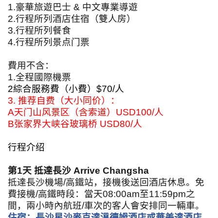
1.
豪華旅遊巴士
&
中文專業導遊
2.
行程所列酒店住宿（雙人房）
3.
行程所列餐食
4.
行程所列景点门票
費用不含：
1.
全程國際機票
2
綜合服務費（小費）
$70
/
人
3.
推荐自费（大小同价）：
A
天门山风景区（含索道）
USD100/
人
B
张家界大峡谷玻璃桥
USD80/
人
行程介绍
第
1
天 抵達長沙
Arrive Changsha
抵達長沙機場
/
高鐵站，接機後送回酒店休息。免
費接機
/
高鐵時段：當天
08:00am
至
11:59pm
之
間，兩小時內航班
/
車次的客人會安排同一輛車。
住宿：長沙星沙麥克達溫德姆酒店或華美達酒店