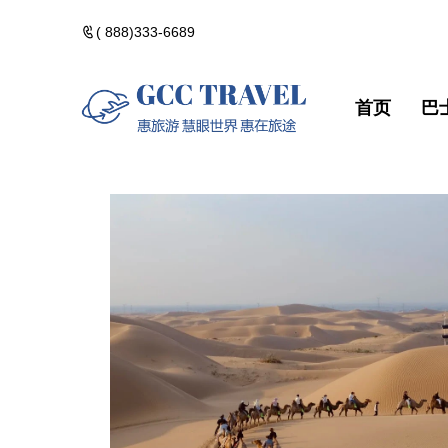
( 888)333-6689
首页
巴
美洲一日遊
郵輪熱門路線
精選門票
包團訂製
美洲一日遊
郵輪熱門路
精選門票
包團訂製
黃石國家公園
河輪熱門路線
精選酒店
黃石國家公
河輪熱門路
精選酒店
加拿大落基山
維京熱門路線(VIK
加拿大落基
維京熱門路線(V
美國西部遊
美國西部遊
美國東部遊
美國東部遊
夏威夷群島・精
夏威夷群島
點擊添加企業
點擊添加
北極光觀測・精
北極光觀測
佛州陽光・美國
佛州陽光・