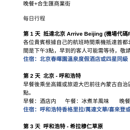
晚餐
+
合生匯商業街
每日行程
第
1
天
抵達北京
Arrive Beijing (
機場代碼
各位貴賓根據自己的航班時間乘機抵達首都
間是下午
3
點，早到的客人可能需等待，敬
住宿：北京春暉園溫泉度假酒店或四星同級
第
2
天
北京
-
呼和浩特
早餐後乘坐高鐵或旅遊大巴前往內蒙古自治
點。
早餐：酒店内
午餐：冰煮羊風味
晚
住宿：呼和浩特香格里拉
/
萬達文華
/
喜來登
第
3
天
呼和浩特
-
希拉穆仁草原