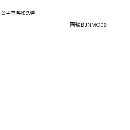
 公主府 呼和浩特
團號
BJNMG09