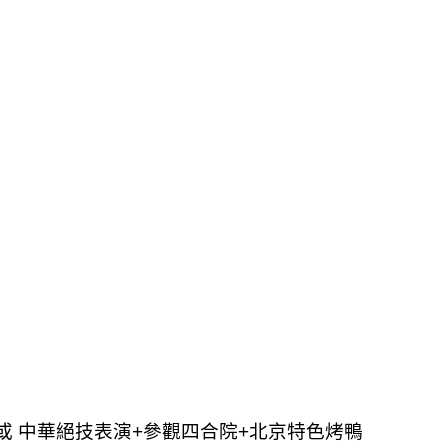
或 中華絕技表演
+
參觀四合院
+
北京特色烤鴨