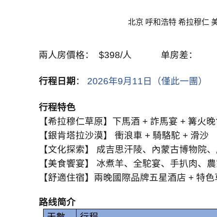
北京 呼和浩特 希拉穆仁 
兩人房價格：
$398/
人
单房差：
行程日期
：
2026
年
9
月
11
日（僅此一團）
行程特色
【希拉穆仁草原】下馬酒
+
詐馬宴
+
篝火晚
【銀肯塔拉沙漠】 衝浪車
+
騎駱駝
+
滑沙
【文化探索】 成吉思汗陵、內蒙古博物院、
【美食饗宴】 冰煮羊、全駝宴、手扒肉、
【舒適住宿】兩晚國際品牌五星酒店
+
特色
路线简介
天數
行程