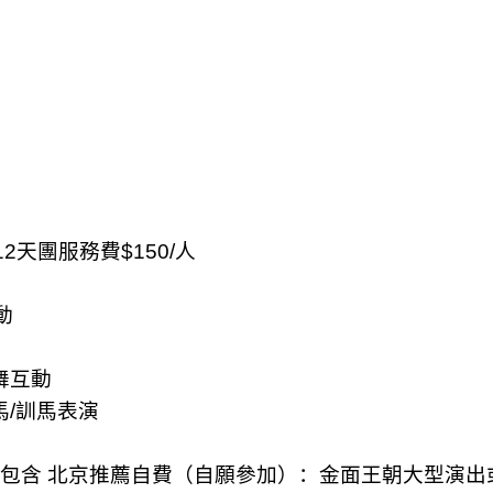
12
天團服務費
$150/
人
動
舞互動
馬
/
訓馬表演
用包含 北京推薦自費（自願參加）：金面王朝大型演出