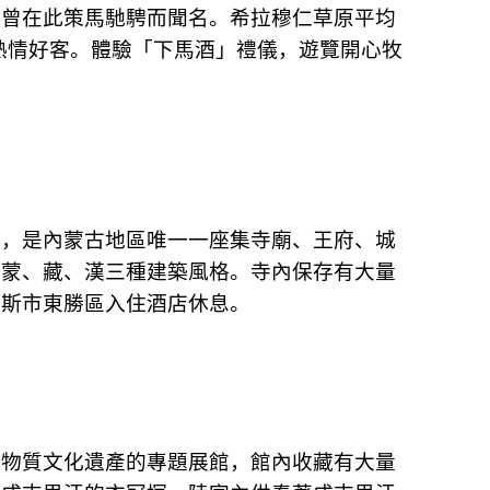
帝曾在此策馬馳騁而聞名。希拉穆仁草原平均
熱情好客。體驗「下馬酒」禮儀，遊覽開心牧
間，是內蒙古地區唯一一座集寺廟、王府、城
了蒙、藏、漢三種建築風格。寺內保存有大量
多斯市東勝區入住酒店休息。
非物質文化遺產的專題展館，館內收藏有大量