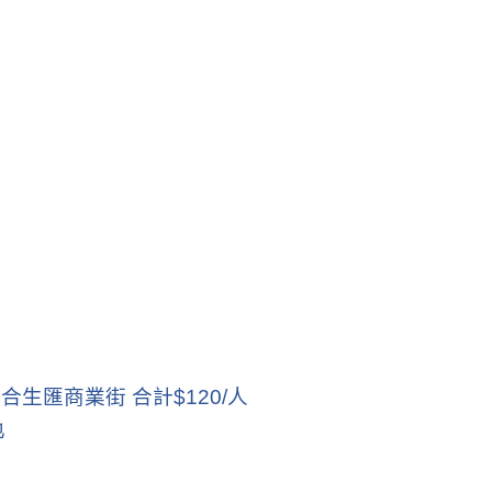
+
合生匯商業街 合計
$120/
人
地