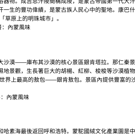
俗器物。成吉思汗陵簡稱成陵，是蒙古帝國第一代大
汗一生的豐功偉績，是蒙古族人民心中的聖地。康巴
「草原上的明珠城市」。
餐：內蒙風味
大沙漠
——
庫布其沙漠的核心景區銀肯塔拉。那仁秦
濕地景觀，生長著巨大的胡楊、紅柳、梭梭等沙漠植
世界上最高的敖包
——
銀肯敖包。景區內提供豐富的
餐：內蒙風味
和哈素海最後返回呼和浩特。蒙駝國絨文化產業園是