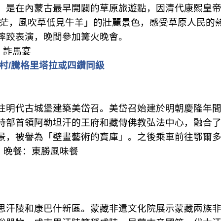
，是在內蒙古最早開闢的草原旅遊點，因清代康熙皇
茫，風吹草低見牛羊」的壯麗景色，感受草原人民的
摔跤表演，晚間參加篝火晚會。
：詐馬宴
村
/
騰格里塔拉或四鑽同級
往明代古城堡建築美岱召。美岱召始建於明朝慶隆年
特部首領阿勒坦汗的王府和藏傳佛教弘法中心，融合
景，被譽為「壁畫藝術的寶庫」。之後乘車前往鄂爾
晚餐：東勝風味餐
思汗陵和康巴什新區。蒙藏非遺文化院展示蒙藏兩族