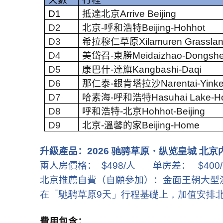
D1
抵達北京
Arrive
Beijing
D2
北京
-
呼和浩特
Beijing-Hohhot
D3
希拉穆仁草原
Xilamuren Grassla
D4
美岱召
-
東勝
Meidaizhao-Dongsh
D5
康巴什
-
達旗
Kangbashi-Daqi
D6
那仁泰
-
銀肯塔拉沙
Narentai-Yinke
D7
哈素海
-
呼和浩特
Hasuhai Lake-H
D8
呼和浩特
-
北京
Hohhot-Beijing
D9
北京
-
溫馨的家
Beijing-Home
升級產品：
2026 驰骋草原・纵览皇城 北京内
兩人房價格：
$498/
人
单房差：
$400/
北京推薦自費（自願參加）：金面王朝大型
在「馳騁草原9天」行程基礎上，加值安排
費用包含：