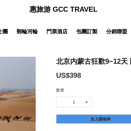
惠旅游 GCC TRAVEL
士團
郵輪河輪
門票酒店
包團訂製
分銷聯盟
促銷
促销
促銷
促
線
品質 中國大陸
中文導遊郵輪路線
品質 中國大陸
中文導遊郵輪路線
巴士团限時優惠
郵輪限時優惠
巴士团限時優惠
郵輪限時優惠
New
New
園
線
品質 亞洲精選
中文導遊河輪路線
品質 亞洲精選
中文導遊河輪路線
惠旅全球甄選
郵輪品牌專區
惠旅全球甄選
郵輪品牌專區
北京内蒙古狂歡9~12天 
ING)
山
IKING)
超值 亞洲精選
超值 亞洲精選
惠旅甄選火車系列
惠旅甄選火車系列
US$398
奢華 亞洲甄選
奢華 亞洲甄選
英文團 English
英文團 English
數量
New
New
選
・精選
品質 歐洲環線
品質 歐洲環線
輕旅行(美洲)
輕旅行(美洲)
微信
企業微信
點擊添加企業LINE
點擊添加企業LINE
New
New
選
・精選
奢華 歐洲甄選
奢華 歐洲甄選
輕旅行(歐洲)
輕旅行(歐洲)
加入購物車
New
New
城市
美國城市
澳大利亞 新西蘭
澳大利亞 新西蘭
輕旅行(亞洲)
輕旅行(亞洲)