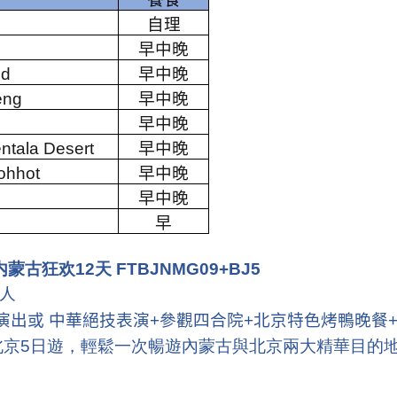
自理
早中晚
nd
早中晚
eng
早中晚
早中晚
ntala Desert
早中晚
ohhot
早中晚
早中晚
早
蒙古狂欢12天 FTBJNMG09+BJ5
人
演出或 中華絕技表演
+
參觀四合院
+
北京特色烤鴨晚餐
北京5日遊，輕鬆一次暢遊內蒙古與北京兩大精華目的