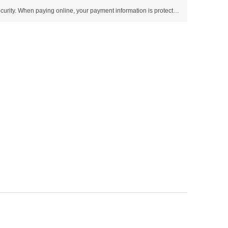
Use SSL protocol to ensure payment security. When paying online, your payment information is protected.