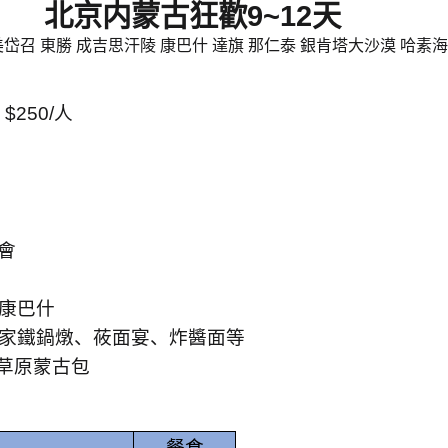
北京内蒙古狂歡
9~12
天
美岱召 東勝 成吉思汗陵 康巴什 達旗 那仁泰 銀肯塔大沙漠 哈素海
$250/
人
會
康巴什
農家鐵鍋燉、莜面宴、炸醬面等
草原蒙古包
餐食