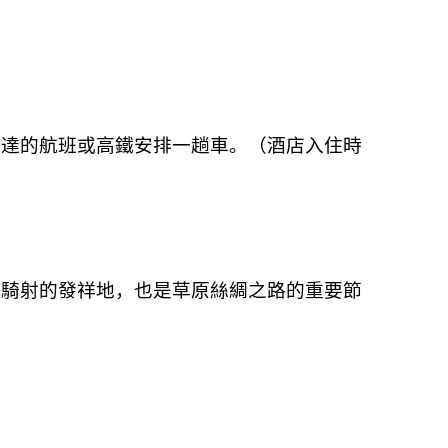
抵達的航班或高鐵安排一趟車。（酒店入住時
服騎射的發祥地，也是草原絲綢之路的重要節