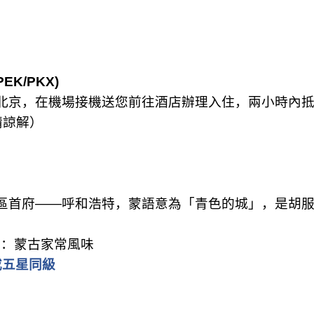
PEK/PKX)
北京，在機場接機送您前往酒店辦理入住，兩小時內
請諒解）
區首府
——
呼和浩特，蒙語意為「青色的城」，是胡
餐：蒙古家常風味
或五星同級