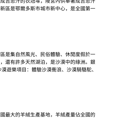
汗成吉思汗的衣冠塚，陵宮內供奉著成吉思汗
什新區是鄂爾多斯市城市新中心，是全國第一
景區是集自然風光、民俗體驗、休閒度假於一
物，還有許多天然湖泊，是沙漠中的綠洲。銀
沙漠遊樂項目：體驗沙漠衝浪、沙漠騎駱駝、
中國最大的羊絨生產基地，羊絨產量佔全國的