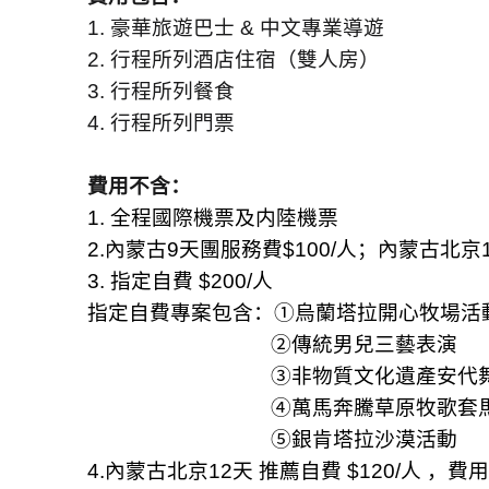
1.
豪華旅遊巴士
&
中文專業導遊
2.
行程所列酒店住宿（雙人房）
3.
行程所列餐食
4.
行程所列門票
費用不含：
1.
全程國際機票及内陸機票
2.
內蒙古
9
天團服務費
$100/
人；內蒙古北京
3.
指定自費
$200/
人
指定自費專案包含：
①
烏蘭塔拉開心牧場活
②
傳統男兒三藝表演
③
非物質文化遺產安代
④
萬馬奔騰草原牧歌套
⑤
銀肯塔拉沙漠活動
4.
內蒙古北京
12
天 推薦自費
$120/
人 ，費