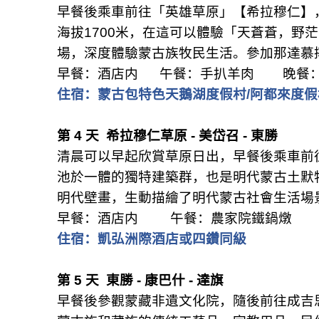
早餐後乘車前往「英雄草原」【希拉穆仁】
海拔
1700
米，在這可以體驗「天蒼蒼，野茫
場，深度體驗蒙古族牧民生活。參加那達慕
早餐：酒店内
午餐：手扒羊肉
晚餐
住宿：蒙古包特色天鵝湖度假村
/
阿都來度假
第
4
天
希拉穆仁草原
-
美岱召
-
東勝
清晨可以早起欣賞草原日出，早餐後乘車前
池於一體的獨特建築群，也是明代蒙古土默
明代壁畫，生動描繪了明代蒙古社會生活場
早餐：酒店内
午餐：農家院鐵鍋燉
住宿：凱弘洲際酒店或四鑽同級
第
5
天
東勝
-
康巴什
-
達旗
早餐後參觀蒙藏非遺文化院，隨後前往成吉