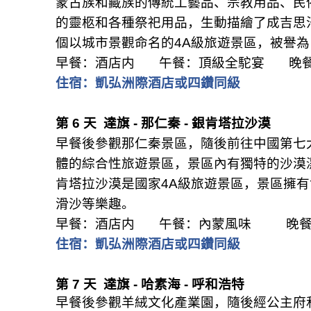
蒙古族和藏族的傳統工藝品、宗教用品、民
的靈柩和各種祭祀用品，生動描繪了成吉思
個以城市景觀命名的
4A
級旅遊景區，被譽為
早餐：酒店内
午餐：頂級全駝宴
晚
住宿：凱弘洲際酒店或四鑽同級
第
6
天
達旗
-
那仁秦
-
銀肯塔拉沙漠
早餐後參觀那仁秦景區，隨後前往中國第七
體的綜合性旅遊景區，景區內有獨特的沙漠
肯塔拉沙漠是國家
4A
級旅遊景區，景區擁有
滑沙等樂趣。
早餐：酒店内
午餐：內蒙風味
晚
住宿：凱弘洲際酒店或四鑽同級
第
7
天
達旗
-
哈素海
-
呼和浩特
早餐後參觀羊絨文化產業園，隨後經公主府