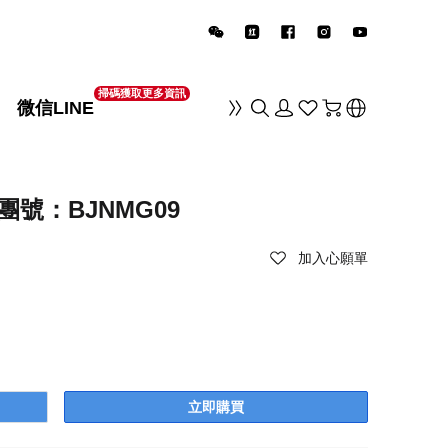
掃碼獲取更多資訊
微信LINE
销
團號：BJNMG09
加入心願單
立即購買