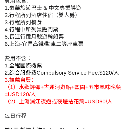
費用包含：
1.
豪華旅遊巴士
&
中文專業導遊
2.
行程所列酒店住宿（雙人房）
3.
行程所列餐食
4.
行程中所列景點門票
5.
長江行攬月號遊輪船票
6.
上海
-
宜昌高鐵
/
動車二等座車票
費用不含：
1.
全程國際機票
2.
综合服务费
Compulsory Service Fee:$120/
人
3.
推薦自費：
（
1
）水鄉評彈
+
古運河遊船
+
蠡園
+
五市風味晚餐
=USD120/
人
（
2
）上海浦江夜遊或夜遊拈花灣
=USD60/
人
每日行程