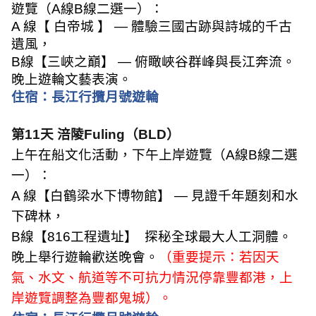
遊覽（
A
線
B
線二選一）：
A
線【 白帝城 】
—
體驗三國古跡與詩城的千古
遺風，
B
線【三峽之巔】
—
俯瞰峽谷群峰與長江奔流。
晚上遊輪文藝表演。
住宿：
長江行攬月號遊輪
第
11
天 涪陵
Fuling
（
BLD
）
上午在船文化活動，下午上岸遊覽（
A
線
B
線二選
一）：
A
線【白鶴梁水下博物館】
—
見證千年題刻和水
下碑林，
B
線【
816
工程遺址】
探秘全球最大人工洞體。
晚上舉行遊輪歡送晚會。
（重要提示：若因天
氣、水文、航道等不可抗力情況停靠豐都港，上
岸遊覽調整為豐都鬼城）。