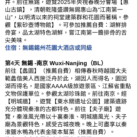
井。前往無錫，遊覽
2025
年央視春晚分會場【惠
山古鎮】，清朝乾隆盛讚無錫惠山為
“
江南第一
山
”
，以明清以來的祠堂建築群和花園而著稱。參
觀【紫砂壺博物館】。可參加推薦自費：湖鮮排
骨宴，品太湖特色湖鮮，嘗江南第一醬排骨的舌
尖美味
。
住宿：
無錫錫州花園大酒店或同
級
第
4
天
無錫
-
南京
Wuxi-Nanjing
（
BL
）
前往【蠡園】（推薦自費）相傳春秋時越國大夫
範蠡偕美人西施泛舟於此，湖因人而得名，園因
湖而得名，是國家
AAAA
級旅遊景區、江蘇省重點
文物保護單位。參觀太湖珍珠館。前往南京。經
【明城牆】，遊覽【東水關遺址公園】建築遺跡
充分體現秦淮的古都特色。前往【夫子廟】遊
覽，秦淮風光帶以十裏秦淮、明城牆風光、夫子
廟為景觀特色，感受古城夜晚。晚上可盡享以秦
淮鹽水鴨為代表金陵本幫菜（推薦自費）
。