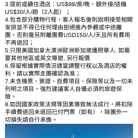
3.
提前或續住酒店：
US$98/
房
/
晚，額外接
/
送機
US$30/
人
/
趟（
2
人起）；
4.
包含部分購物行程，客人報名後則說明接受相關
安排並不得已任何理由拒絕進內參觀或中途離
團，否則需另附離團費
USD150/
人
/
天且所有費用
不再退回；
5.
只限美國加拿大澳洲歐洲新加坡護照華人
,
如需
要其他地區或英文導遊
,
另行報價
6.
保留根據實際情況適當調整行程以及酒店的權
利，請以實際走團確認為准；
7.
未含機票、簽證、自費項目、保險等以及一切未
列明之項目，強烈建議客人自備必須的旅遊保
險。
8.
如因國家政策法規等因素導致無法成行，將扣除
手續費退回未退回已付門票（如有），除團外一
切損失請自行承擔。