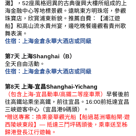
灘】，
52
座風格迥異的古典復興大樓所組成的上
海金融中心等地標景觀。遠眺東方明珠塔，參觀
珠寶店，欣賞浦東新貌。推薦自費：【浦江遊
船】和高山流水貴州宴，邊吃晚餐邊觀看貴州歌
舞表演。
住宿：
上海金倉永華大酒店或同
級
第
7
天
上海
Shanghai
（
B
）
全天自由活動。
住宿：
上海金倉永華大酒店或同
級
第
8
天
上海
-
宜昌
Shanghai-Yichang
（包含上海
-
宜昌動車
/
高鐵二等座車票）
早餐後前
往高鐵站乘坐高鐵，前往宜昌。
16:00
前抵達宜昌
三峽遊客中心（宜昌港
9
碼頭）。
*
贈送專案：換乘豪華觀光船【船過葛洲壩船閘
·
遊
西陵峽東段】
—
抵達三鬥坪碼頭後，乘車送至秭
歸港登長江行遊輪。