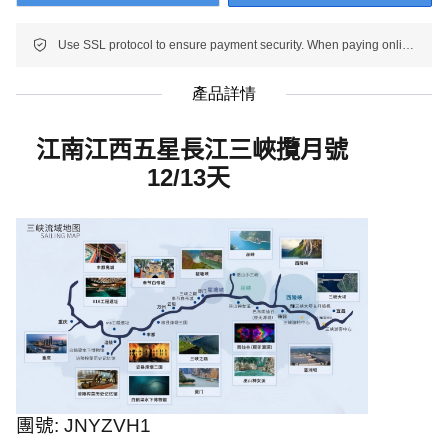
Use SSL protocol to ensure payment security. When paying online, your payment information is protected.
產品詳情
江南江西五星長江三峽攬月號
12/13
天
團號
:
JNYZVH1