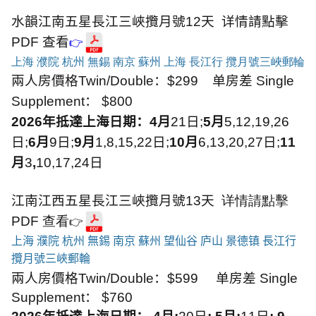
水韻江南五星長江三峽攬月號12天 详情請點擊
PDF 查看
👉
上海 濮院 杭州 無錫 南京 蘇州 上海 長江行 攬月號三峽郵輪
兩人房價格
Twin/Double
：
$299
单房差
Single
Supplement
：
$800
2026
年抵達上海日期：
4
月
21
日
;
5
月
5,12,19,26
日
;
6
月
9
日
;
9
月
1,8,15,22
日
;
10
月
6
,1
3
,2
0,27
日
;
11
月
3
,
1
0
,
17,24
日
江南江西五星長江三峽攬月號13天
详情請點擊
PDF 查看
👉
上海 濮院 杭州 無錫 南京 蘇州 望仙谷 庐山 景德镇 長江行
攬月號三峽郵輪
兩人房價格
Twin/Double
：
$599
单房差
Single
Supplement
：
$760