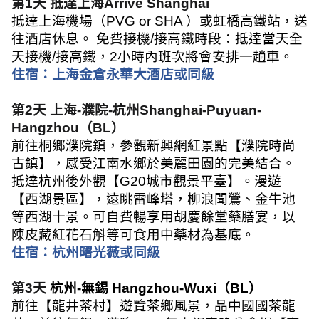
第
1
天
抵達上海
Arrive Shanghai
抵達上海機場（
PVG or SHA
）或虹橋高鐵站，送
往酒店休息。 免費接機
/
接高鐵時段：抵達當天全
天接機
/
接高鐵，
2
小時內班次將會安排一趟車。
住宿：
上海金倉永華大酒店或同
級
第
2
天
上海
-
濮院
-
杭州
Shanghai-Puyuan-
Hangzhou
（
BL
）
前往桐鄉濮院鎮，參觀新興網紅景點【濮院時尚
古鎮】，感受江南水鄉於美麗田園的完美結合。
抵達杭州後外觀【
G20
城市觀景平臺】。漫遊
【西湖景區】，遠眺雷峰塔，柳浪聞鶯、金牛池
等西湖十景。可自費暢享用胡慶餘堂藥膳宴，以
陳皮藏紅花石斛等可食用中藥材為基底。
住宿：
杭州曙光薇或同級
第
3
天
杭州
-
無錫
Hangzhou-Wuxi
（
BL
）
前往【龍井茶村】遊覽茶鄉風景，品中國國茶龍