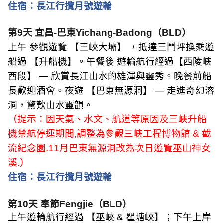
住宿：
長江行攬月號遊輪
第
9
天 宜昌
-
巴東
Yichang-Badong
（
BLD
）
上午 參觀遊覽 【三峽大壩】 ，抵達三鬥坪換乘遊
船過 【升船機】。午餐後 遊輪航行經過【西陵峽
西段】
—
欣賞長江山水的雄渾與靈秀。晚餐前船
長歡迎酒會。夜遊 【巴東無源洞】
—
走進奇幻溶
洞，驚歎山水靈韻。
（提示：因天氣、水文、航道等原因及三峽升船
機禁航停運期間
,
調整為參觀三峽工程博物館
&
截
流紀念園
.11
月巴東無源洞改為次日遊覽巫山神女
溪
.
）
住宿：
長江行攬月號遊輪
第
10
天
奉節
Fengjie
（
BLD
）
上午遊輪航行經過 【巫峽
&
瞿塘峽】；下午上岸