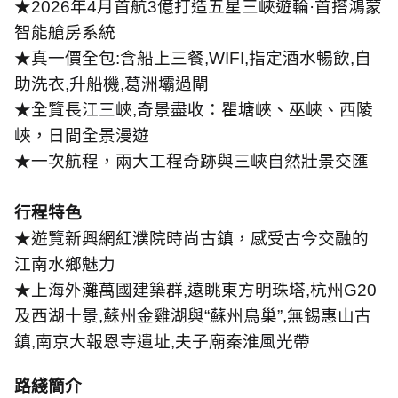
★
2026
年
4
月首航
3
億打造五星三峽遊輪
·
首搭鴻蒙
智能艙房系統
★真一價全包
:
含船上三餐
,WIFI,
指定酒水暢飲
,
自
助洗衣
,
升船機
,
葛洲壩過閘
★全覽長江三峽
,
奇景盡收：瞿塘峽、巫峽、西陵
峽，日間全景漫遊
★一次航程，兩大工程奇跡與三峽自然壯景交匯
行程特色
★遊覽新興網紅濮院時尚古鎮，感受古今交融的
江南水鄉魅力
★上海外灘萬國建築群
,
遠眺東方明珠塔
,
杭州
G20
及西湖十景
,
蘇州金雞湖與
“
蘇州鳥巢
”,
無錫惠山古
鎮
,
南京大報恩寺遺址
,
夫子廟秦淮風光帶
路綫簡介