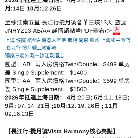
2026
年抵達上海日期：
4
月
:
20
日
; 5
月
:
11
日
; 9
月
:
14
日
10
月
:
12,26
日
至臻江南五星 長江行攬月號奢華三峽13天 團號
JNHYZ13-AB/AA 詳情請點擊PDF查看👉
上海 濮院 杭州AI機器人基地 無錫 南京 蘇州 上海和平飯店
長江行 攬月號三峽郵輪
獨家三晚外灘一線江景酒店
團型：AB 兩人房價格
Twin/Double
：
$499
单房
差
Single Supplement
：
$1400
團型：AA 兩人房價格
Twin/Double
：
$599
单房
差
Single Supplement
：
$1500
2026
年抵達上海日期：
4
月
:
20
日
; 5
月
:
11,
18日
;
9
月
:
07, 14,
21日
;
10
月
:
12, 19, 26
日
; 11月
09,16,23日
【長江行
·
攬月號
Vista Harmony
核心亮點】