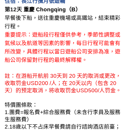
住宿：
長江行攬月號遊輪
第
12
天
重慶
Chongqing
（
B
）
早餐後下船，送往重慶機場或高鐵站，結束精彩
行程。
重要提示：遊船段行程僅供參考，季節性調整或
氣候以及航道等因素的影響，每日行程可能會有
所改變，具體行程以當日遊船公司安排為准，遊
船公司保留對行程的最終解釋權。
註：在游船开航前
30
天到
20
天的取消或更改，
收取罚金
USD
200
/
人；在
20
天以内（包含
20
天）的预定取消，将收取罚金
USD
500
/
人罚金。
特價團條款：
1.
團費
=
報名費
+
綜合服務費（未含行李員及服務
生服務費）
2.18
歲以下不占床早餐費請自行諮詢酒店前臺；