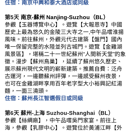
住宿：
南京中興和泰大酒店或同級
第
5
天
南京
-
蘇州
Nanjing-Suzhou
（
BL
）
參觀【玉器博覽中心】。遊覽【大報恩寺】中國
歷史上最為悠久的金陵三大寺之一
,
中午品嚐淮揚
風味。前往蘇州，外觀元代古建築【盤門】國內
唯一保留完整的水陸並列古城門。遊覽【金雞湖
風景區】，堪稱二十一世紀蘇州
“
人間新天堂
”
的象
徵。漫步【蘇州鳥巢】，延續了蘇州悠久歷史、
展示蘇州現代文明的嶄新建築。推薦自費：泛舟
古運河，一邊聽蘇州評彈，一邊感受蘇州夜景，
也可在金雞湖畔享用百年老字型大小裕興記紅湯
麵，一面三澆頭。
住宿：
蘇州長江智選假日或同級
第
6
天
蘇州
-
上海
Suzhou-Shanghai
（
BL
）
參觀【絲綢廠】，中午品嚐吳門家宴。前往上
海，參觀【乳膠中心】。遊覽位於黃浦江畔【外