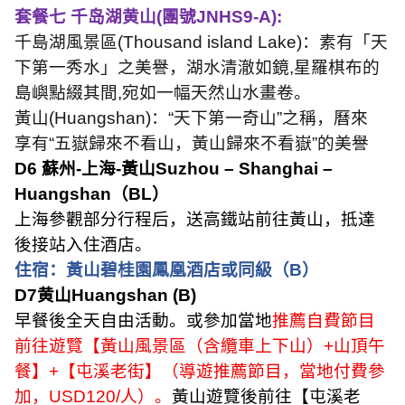
套餐七 千岛湖黄山
(
團號
JNHS9-A):
千島湖風景區
(Thousand island Lake)
：素有「天
下第一秀水」之美譽，湖水清澈如鏡
,
星羅棋布的
島嶼點綴其間
,
宛如一幅天然山水畫卷。
黃山
(Huangshan)
：
“
天下第一奇山
”
之稱，曆來
享有
“
五嶽歸來不看山，黃山歸來不看嶽
”
的美譽
D6
蘇州
-
上海
-
黃山
Suzhou – Shanghai –
Huangshan
（
BL
）
上海參觀部分行程后，送高鐵站前往黃山，抵達
後接站入住酒店。
住宿：黃山碧桂園鳳凰酒店或同級（
B
）
D7
黄山
Huangshan (B)
早餐後全天自由活動。或參加當地
推薦自費節目
前往遊覽【黃山風景區（含纜車上下山）
+
山頂午
餐】
+
【屯溪老街】（導遊推薦節目，當地付費參
加，
USD120/
人）。
黃山遊覽後前往【屯溪老