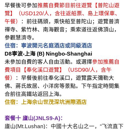
早餐後可參加
推薦自費節目前往遊覽【普陀山遊
覽】（
USD120/
人，含往返船票、島上環保車、
午餐）
：前往碼頭，乘快船至普陀山；遊覽普濟
禪寺、紫竹林、南海觀音；乘索道往返佛頂山，
參觀慧濟寺。
住宿：寧波開元名庭酒店或同級酒店
D8
寧波
-
上海
(B) Ningbo-Shanghai
未參加自費的客人自由活動。或選擇
參加推薦自
費項目【奉化溪口遊覽】（
USD90/
人，含午
餐）
：早餐後前往奉化溪口，遊覽露天彌勒大
佛、蔣氏故居、小洋房等景點。下午指定時間集
合前往高鐵站返回上海。
住宿：上海佘山世茂深坑洲際酒店
套餐十 廬山
(JNLS9-A)
：
廬山
(Mt.Lushan)
：中國十大名山之一，
“
飞流直下