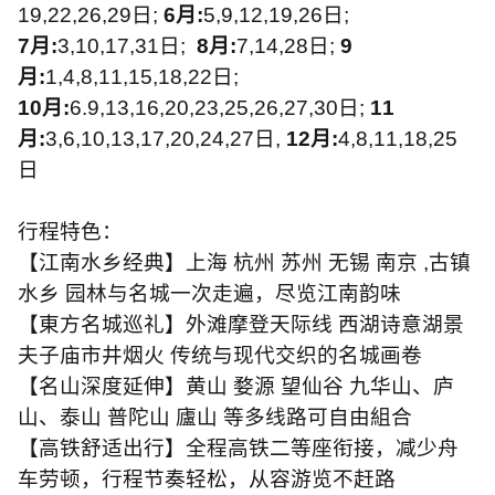
19,22,26,29
日
;
6
月
:
5,9,12,19,26
日
;
7
月
:
3,10,17,31
日
;
8
月
:
7,14,28
日
;
9
月
:
1,4,8,11,15,18,22
日
;
10
月
:
6.9,13,16,20,23,25,26,27,30
日
;
11
月
:
3,6,10,13,17,20,24,27
日
,
12
月
:
4,8,11,18,25
日
行程特色：
【江南水乡经典】上海 杭州 苏州 无锡 南京
,
古镇
水乡 园林与名城一次走遍，尽览江南韵味
【東方名城巡礼】外滩摩登天际线 西湖诗意湖景
夫子庙市井烟火 传统与现代交织的名城画卷
【名山深度延伸】黄山 婺源 望仙谷 九华山、庐
山、泰山 普陀山 廬山 等多线路可自由組合
【高铁舒适出行】全程高铁二等座衔接，减少舟
车劳顿，行程节奏轻松，从容游览不赶路