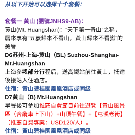
从以下开始可以选择十个套餐：
套餐一 黄山
(
團號
JNHS9-AB)
：
黃山
(Mt. Huangshan)
：
“
天下第一奇山
”
之稱，
曆來享有
“
五嶽歸來不看山，黃山歸來不看嶽
”
的
美譽
D6
苏州
-
上海
-
黄山（
BL) Suzhou-Shanghai-
Mt.Huangshan
上海參觀部分行程后，
送高鐵站前往黃山，抵達
後接站入住酒店。
住宿：黃山碧桂園鳳凰酒店或同級
D7
黄山（
B) Mt.Huangshan
早餐後可參加
推薦自費節目前往遊覽【黃山風景
區（含纜車上下山）
+
山頂午餐】
+
【屯溪老街】
（推薦自費專案：
USD120/
人）。
住宿：黃山碧桂園鳳凰酒店或同級