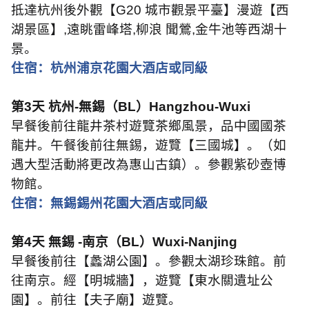
抵達杭州後外觀【
G20
城市觀景平臺】漫遊【西
湖景區】
,
遠眺雷峰塔
,
柳浪 聞鶯
,
金牛池等西湖十
景。
住宿：杭州浦京花園大酒店或同級
第
3
天 杭州
-
無錫（
BL
）
Hangzhou-Wuxi
早餐後前往龍井茶村遊覽茶鄉風景，品中國國茶
龍井。午餐後前往無錫，遊覽【三國城】。（如
遇大型活動將更改為惠山古鎮）。參觀紫砂壺博
物館。
住宿：無錫錫州花園大酒店或同級
第
4
天 無錫
-
南京（
BL
）
Wuxi-Nanjing
早餐後前往【蠡湖公園】。參觀太湖珍珠館。前
往南京。經【明城牆】，遊覽【東水關遺址公
園】。前往【夫子廟】遊覽。