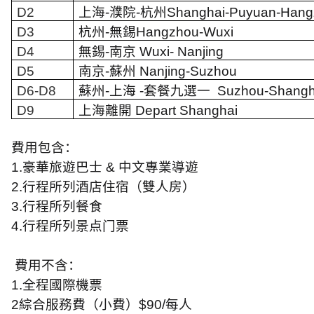
D2
上海
-
濮院
-
杭州
Shanghai-Puyuan-Hang
D3
杭州
-
無錫
Hangzhou-Wuxi
D4
無錫
-
南京
Wuxi- Nanjing
D5
南京
-
蘇州
Nanjing-Suzhou
D6-D8
蘇州
-
上海
-
套餐九選一
Suzhou-Shangh
D9
上海離開
Depart Shanghai
費用包含：
1.
豪華旅遊巴士
&
中文專業導遊
2.
行程所列酒店住宿（雙人房）
3.
行程所列餐食
4.
行程所列景点门票
費用不含：
1.
全程國際機票
2
綜合服務費（小費）
$90/
每人