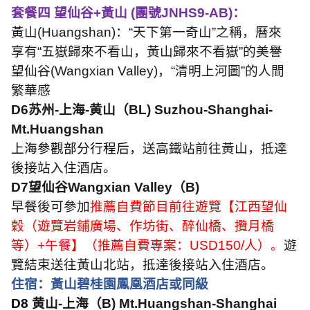
套餐四 望仙谷
+
黃山
(
團號
JNHS9-AB)
：
黃山
(Huangshan)
：
“
天下第一奇山
”
之稱，曆來
享有
“
五嶽歸來不看山，黃山歸來不看嶽
”
的美譽
望仙谷
(Wangxian Valley)
，
“
清明上河圖
”
的人間
繁華感
D6
苏州
-
上海
-
黄山（
BL) Suzhou-Shanghai-
Mt.Huangshan
上海參觀部分行程后，
送高鐵站前往黃山，抵達
後接站入住酒店。
D7
望仙谷
Wangxian Valley
（
B)
早餐後可參加
推薦自費節目前往遊覽【江西望仙
穀（遊覽岩鋪廣場、作坊街、醉仙橋、攬月橋
等）
+
午餐】（推薦自費專案：
USD150/
人）。
遊
覽結束送往黃山北站，抵達後接站入住酒店。
住宿：黃山碧桂園鳳凰酒店或同級
D8
黄山
-
上海（
B) Mt.Huangshan-Shanghai