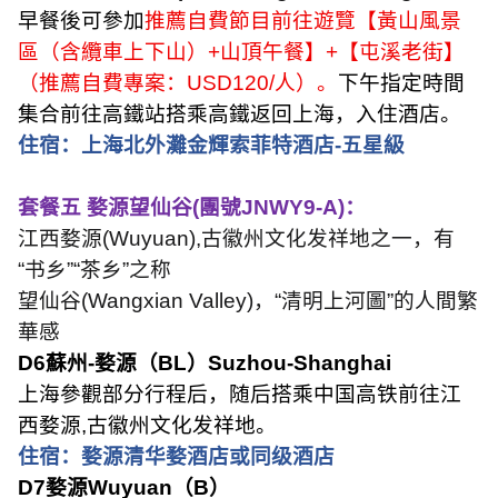
早餐後可參加
推薦自費節目前往遊覽【黃山風景
區（含纜車上下山）
+
山頂午餐】
+
【屯溪老街】
（推薦自費專案：
USD120/
人）。
下午指定時間
集合前往高鐵站搭乘高鐵返回上海，入住酒店。
住宿：上海北外灘金輝索菲特酒店
-
五星級
套餐五 婺源望仙谷
(
團號
JNWY9-A)
：
江西婺源
(Wuyuan),
古徽州文化发祥地之一，有
“
书乡
”“
茶乡
”
之称
望仙谷
(Wangxian Valley)
，
“
清明上河圖
”
的人間繁
華感
D6
蘇州
-
婺源（
BL
）
Suzhou-Shanghai
上海參觀部分行程后，随后搭乘中国高铁前往江
西婺源
,
古徽州文化发祥地。
住宿：婺源清华婺酒店或同级酒店
D7
婺源
Wuyuan
（
B
）