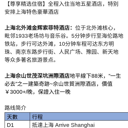
【尊享精选住宿】全程入住当地五星酒店，特别
安排上海特色豪華酒店
上海北外滩金辉索菲特酒店：
位于北外滩核心，
毗邻
1933
老场坊与音乐谷。
5
分钟步行至海伦路地
铁站，步行可达外滩，
10
分钟车程可达东方明
珠、南京东路步行街、人民广场、豫园、新天地
等众多著名旅游景点。
上海佘山世茂深坑洲際酒店
地平線下
88
米，
“
一生
必去
”
之一建築奇跡
~
佘山世貿洲際酒店，價值
￥
3000+/
晚，保證入住一晚
路线简介
天數
行程
D1
抵達上海
Arrive Shanghai