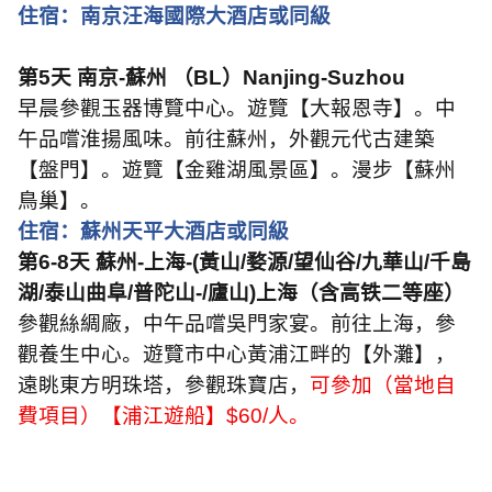
住宿：南京汪海國際大酒店或同級
第
5
天 南京
-
蘇州 （
BL
）
Nanjing-Suzhou
早晨參觀玉器博覽中心。遊覽【大報恩寺】。中
午品嚐淮揚風味。前往蘇州，外觀元代古建築
【盤門】。遊覽【金雞湖風景區】。漫步【蘇州
鳥巢】。
住宿：蘇州天平大酒店或同級
第
6-8
天 蘇州
-
上海
-(
黃山
/
婺源
/
望仙谷
/
九華山
/
千島
湖
/
泰山曲阜
/
普陀山
-/
廬山
)
上海（含高铁二等座）
參觀絲綢廠，中午品嚐吳門家宴。前往上海，參
觀養生中心。遊覽市中心黃浦江畔的【外灘】，
遠眺東方明珠塔，參觀珠寶店，
可參加（當地自
費項目）【浦江遊船】
$60/
人。