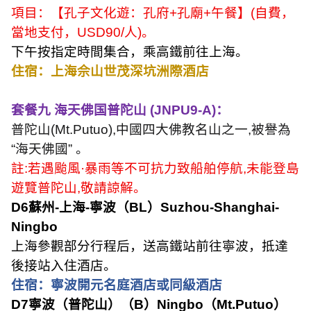
項目：【孔子文化遊：孔府
+
孔廟
+
午餐】
(
自費，
當地支付，
USD90/
人
)
。
下午按指定時間集合，乘高鐵前往上海。
住宿：上海佘山世茂深坑洲際酒店
套餐九 海天佛国普陀山
(JNPU9-A)
：
普陀山
(Mt.Putuo),
中國四大佛教名山之一
,
被譽為
“
海天佛國
”
。
註
:
若遇颱風
·
暴雨等不可抗力致船舶停航
,
未能登島
遊覽普陀山
,
敬請諒解。
D6
蘇州
-
上海
-
寧波（
BL
）
Suzhou-Shanghai-
Ningbo
上海參觀部分行程后，送高鐵站前往寧波，抵達
後接站入住酒店。
住宿：寧波開元名庭酒店或同級酒店
D7
寧波（普陀山）（
B
）
Ningbo
（
Mt.Putuo
）