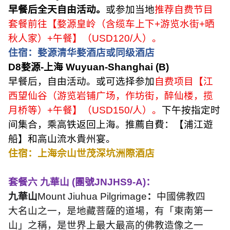
早餐后全天自由活动。
或参加当地
推荐自费节目
套餐前往【婺源皇岭（含缆车上下
+
游览水街
+
晒
秋人家）
+
午餐】（
USD120/
人）。
住宿：婺源清华婺酒店或同级酒店
D8
婺源
-
上海
Wuyuan-Shanghai (B)
早餐后，自由活动。或可选择参加
自费项目【江
西望仙谷（游览岩铺广场，作坊街，醉仙楼，揽
月桥等）
+
午餐】（
USD150/
人）。
下午按指定时
间集合，乘高铁返回上海。推薦自費：【浦江遊
船】和高山流水貴州宴。
住宿：上海佘山世茂深坑洲際酒店
套餐六 九華山
(
團號
JNJHS9-A)
：
九華山
Mount Jiuhua Pilgrimage
：
中國佛教四
大名山之一，是地藏菩薩的道場，有「東南第一
山」之稱，是世界上最大最高的佛教造像之一