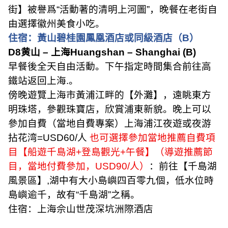
街】被譽爲
“
活動著的清明上河圖
”
，晚餐在老街自
由選擇徽州美食小吃。
住宿：黃山碧桂園鳳凰酒店或同級酒店（
B
）
D8
黄山
–
上海
Huangshan – Shanghai (B)
早餐後全天自由活動。下午指定時間集合前往高
鐵站返回上海
.
。
傍晚遊覽上海市黃浦江畔的【外灘】，遠眺東方
明珠塔，參觀珠寶店，欣賞浦東新貌。晚上可以
參加自費（當地自費專案）上海浦江夜遊或夜游
拈花湾
=USD60/
人
也可選擇參加當地推薦自費項
目【船遊千島湖
+
登島觀光
+
午餐】（導遊推薦節
目，當地付費參加，
USD90/
人）
：前往【千島湖
風景區】
,
湖中有大小島嶼四百零九個，低水位時
島嶼逾千，故有
“
千島湖
”
之稱。
住宿：上海佘山世茂深坑洲際酒店