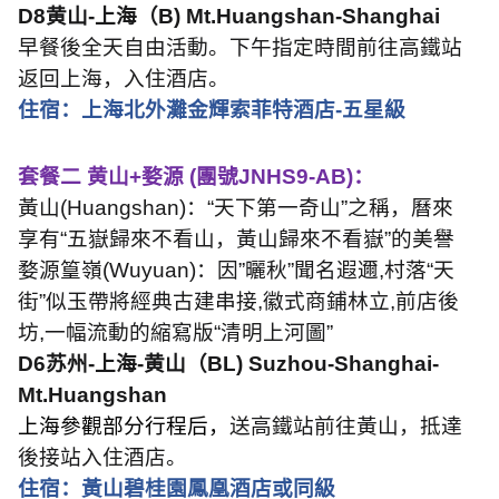
D8
黄山
-
上海（
B) Mt.Huangshan-Shanghai
早餐後全天自由活動。下午指定時間前往高鐵站
返回上海，入住酒店。
住宿：上海北外灘金輝索菲特酒店
-
五星級
套餐二 黄山
+
婺源
(
團號
JNHS9-AB)
：
黃山
(Huangshan)
：
“
天下第一奇山
”
之稱，曆來
享有
“
五嶽歸來不看山，黃山歸來不看嶽
”
的美譽
婺源篁嶺
(Wuyuan)
：因
”
曬秋
”
聞名遐邇
,
村落
“
天
街
”
似玉帶將經典古建串接
,
徽式商鋪林立
,
前店後
坊
,
一幅流動的縮寫版
“
清明上河圖
”
D6
苏州
-
上海
-
黄山（
BL) Suzhou-Shanghai-
Mt.Huangshan
上海參觀部分行程后，
送高鐵站前往黃山，抵達
後接站入住酒店。
住宿：黃山碧桂園鳳凰酒店或同級