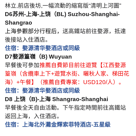
林立
,
前店後坊
,
一幅流動的縮寫版
“
清明上河圖
”
D6
苏州
-
上海
-
上饶（
BL) Suzhou-Shanghai-
Shangrao
上海參觀部分行程后，
送高鐵站前往婺源，抵達
後接站入住酒店。
住宿：婺源清华婺酒店或同級
D7
婺源篁嶺（
B) Wuyuan
早餐後可參加
推薦自費節目前往遊覽【江西婺源
篁嶺（含纜車上下
+
遊覽水街、曬秋人家、梯田花
海）
+
午餐】（推薦自費專案：
USD120/
人）。
住宿：婺源清华婺酒店或同級
D8
上饶（
B)-
上海
Shangrao-Shanghai
早餐後全天自由活動。下午指定時間前往高鐵站
返回上海，入住酒店。
住宿：上海北外灘金輝索菲特酒店
-
五星級