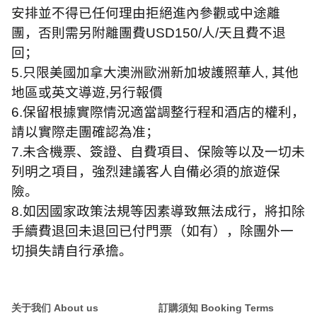
安排並不得已任何理由拒絕進內參觀或中途離
團，否則需另附離團費
USD150/
人
/
天且費不退
回；
5.
只限美國加拿大澳洲歐洲新加坡護照華人
,
其他
地區或英文導遊
,
另行報價
6.
保留根據實際情況適當調整行程和酒店的權利，
請以實際走團確認為准；
7.
未含機票、簽證、自費項目、保險等以及一切未
列明之項目，強烈建議客人自備必須的旅遊保
險。
8.
如因國家政策法規等因素導致無法成行，將扣除
手續費退回未退回已付門票（如有），除團外一
切損失請自行承擔。
关于我们 About us
訂購須知 Booking Terms