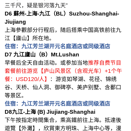
三千尺，疑是银河落九天
”
D6
蘇州
-
上海
-
九江（
BL
）
Suzhou-Shanghai-
Jiujiang
上海參觀部分行程后，随后搭乘中国高铁前往九
江【廬山】所在地。
住宿：九江芳兰湖开元名庭酒店或同级酒店
D7
九江廬山（
B
）
Mt.Lushan
早餐后全天自由活动。或参加当地
推荐自费节目
套餐前往游览【庐山风景区（含观光车）
+1
个午
餐：
USD120/
人】
：游览如琴湖、花径、锦绣
谷、天桥、仙人洞、御碑亭、美庐别墅、含鄱口
等景区。
住宿：九江芳兰湖开元名庭酒店或同级酒店
D8
九江
-
上海
(B) Jiujiang-Shanghai
下午按指定時間集合，乘高鐵前往上海。抵達後
遊覽【外灘】，欣賞東方明珠、上海中心等，漫