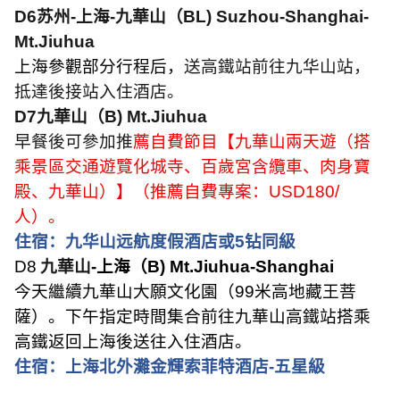
D6
苏州
-
上海
-
九華山（
BL) Suzhou-Shanghai-
Mt.Jiuhua
上海參觀部分行程后，
送高鐵站前往九华山站，
抵達後接站入住酒店。
D7
九華山（
B) Mt.Jiuhua
早餐後可參加推
薦自費節目【九華山兩天遊（搭
乘景區交通遊覽化城寺、百歲宮含纜車、肉身寶
殿、九華山）】（推薦自費專案：
USD180/
人）。
住宿：九华山远航度假酒店或
5
钻同級
D8
九華山
-
上海（
B) Mt.Jiuhua-Shanghai
今天繼續九華山大願文化園（
99
米高地藏王菩
薩）。下午指定時間集合前往九華山高鐵站搭乘
高鐵返回上海後送往入住酒店。
住宿：上海北外灘金輝索菲特酒店
-
五星級