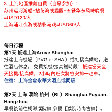
3.
上海地區推薦自費（自愿参加）：
苏州运河游船
+
拈花湾或蠡园
+
五餐华东风味晚餐
=USD120/
人
上海浦江夜游或精彩马戏
=USD60/
人
每日行程
第
1
天 抵達上海
Arrive Shanghai
抵達上海機場（
PVG or SHA
）或虹橋高鐵站，送
往酒店休息。 免費接機
/
接高鐵時段：
抵達當天全
天接機
/
接高鐵，
2
小時內班次將會安排一趟車
。
住宿：上海金倉永華大酒店或同級
第
2
天 上海
-
濮院
-
杭州（
BL
）
Shanghai-Puyuan-
Hangzhou
早餐後前往桐鄉濮院鎮
,
參觀【濮院時尚古鎮】。