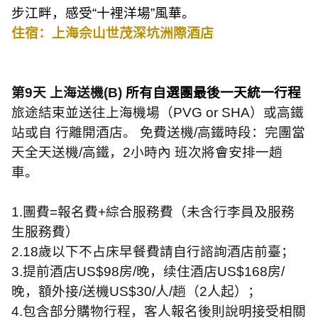
步江畔，感受
“
十裡洋場
”
風華。
住宿：上海佘山世茂深坑洲際酒店
第
9
天 上海送機
(B)
所有自選團最後一天統一行程
旅途結束並送往上海機場（
PVG or SHA
）或高鐵
站或自 行離開酒店。 免費送機
/
高鐵時段：完團當
天全天送機
/
高鐵，
2
小時內 班次將會安排一趟
車。
1.
團費
=
報名費
+
綜合服務費（未含行李員及服務
生服務費）
2.18
歲以下不占床早餐費請自行諮詢酒店前臺；
3.
提前酒店
US$98
房
/
晚，续住酒店
US$168
房
/
晚，額外接
/
送機
US$30/
人
/
趟（
2
人起）；
4.
包含部分購物行程，客人報名後則說明接受相關