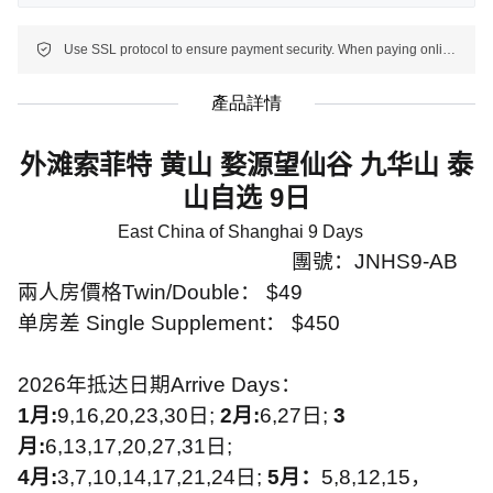
Use SSL protocol to ensure payment security. When paying online, your payment information is protected.
產品詳情
外滩索菲特 黄山 婺源望仙谷 九华山 泰
山自选
9
日
East China of Shanghai 9 Days
團號：
JNHS9-AB
兩人房價格
Twin/Double
：
$49
单房差
Single Supplement
：
$450
2026
年抵达日期
Arrive Days
：
1
月
:
9,16,20,23,30
日
;
2
月
:
6,27
日
;
3
月
:
6,13,17,20,27,31
日
;
4
月
:
3,7,10,14,17,21,24
日
;
5
月：
5,8,12,15
，