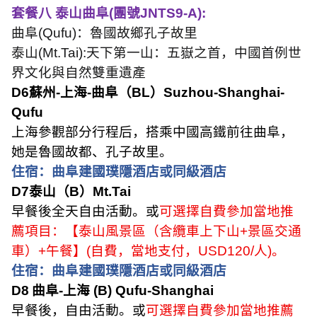
套餐八 泰山曲阜
(
團號
JNTS9-A):
曲阜
(Qufu)
：魯國故鄉孔子故里
泰山
(Mt.Tai):
天下第一山：五嶽之首，中國首例世
界文化與自然雙重遺產
D6
蘇州
-
上海
-
曲阜（
BL
）
Suzhou-Shanghai-
Qufu
上海參觀部分行程后，搭乘中國高鐵前往曲阜，
她是魯國故都、孔子故里。
住宿：曲阜建國璞隱酒店或同級酒店
D7
泰山（
B
）
Mt.Tai
早餐後全天自由活動。或
可選擇自費參加當地推
薦項目：【泰山風景區（含纜車上下山
+
景區交通
車）
+
午餐】
(
自費，當地支付，
USD120/
人
)
。
住宿：曲阜建國璞隱酒店或同級酒店
D8
曲阜
-
上海
(B) Qufu-Shanghai
早餐後，自由活動。或
可選擇自費參加當地推薦