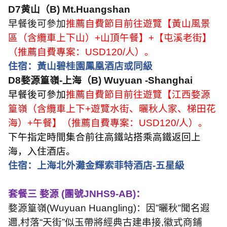
D7
黄山（
B) Mt.Huangshan
早餐後可參加
推薦自費節目前往遊覽【黃山風景
區（含纜車上下山）
+
山頂午餐】
+
【屯溪老街】
（推薦自費專案：
USD120/
人）。
住宿：黃山碧桂園鳳凰酒店或同級
D8
婺源篁嶺
-
上海（
B) Wuyuan -Shanghai
早餐後可參加
推薦自費節目前往遊覽【江西婺源
篁嶺（含纜車上下
+
遊覽水街、曬秋人家、梯田花
海）
+
午餐】（推薦自費專案：
USD120/
人）。
下午指定時間集合前往高鐵站搭乘高鐵返回上
海，入住酒店。
住宿：上海北外灘金輝索菲特酒店
-
五星級
套餐三 婺源
(
團號
JNHS9-AB)
：
婺源篁嶺
(Wuyuan Huangling)
：因
”
曬秋
”
聞名遐
邇
,
村落
“
天街
”
似玉帶將經典古建串接
,
徽式商鋪