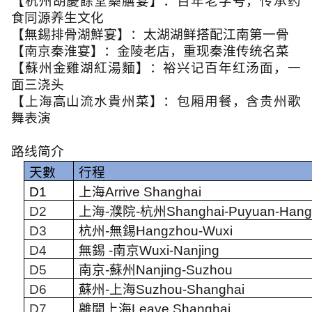
【杭州胡慶餘堂藥膳宴】：百年老字号，传承药
食同源养生文化
【無錫排骨湖鮮宴】：太湖湖鲜搭配江南第一骨
【南京秦淮宴】：金陵老店，重现秦淮传统名菜
【蘇州金雞湖紅湯麵】：裕兴记百年红汤面，一
面三浇头
【上海高山流水貴州菜】：包厢用餐，含贵州歌
舞表演
路线简介
天數
行程
D1
上海
Arrive Shanghai
D2
上海
-
濮院
-
杭州
Shanghai-Puyuan-Han
D3
杭州
-
無錫
Hangzhou-Wuxi
D4
無錫
-
南京
Wuxi-Nanjing
D5
南京
-
蘇州
Nanjing-Suzhou
D6
蘇州
-
上海
Suzhou-Shanghai
D7
離開上海
Leave Shanghai