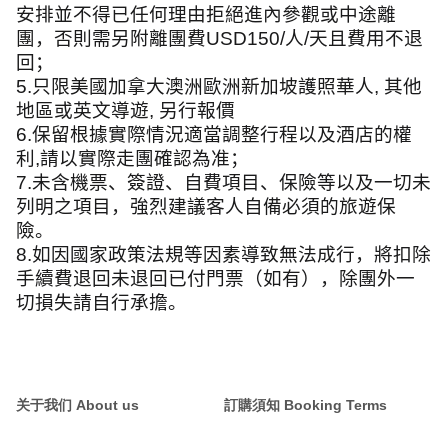
安排並不得已任何理由拒絕進內參觀或中途離
團，否則需另附離團費
USD150/
人
/
天且費用不退
回；
5.
只限美國加拿大澳洲歐洲新加坡護照華人
,
其他
地區或英文導遊
,
另行報價
6.
保留根據實際情況適當調整行程以及酒店的權
利
,
請以實際走團確認為准；
7.
未含機票、簽證、自費項目、保險等以及一切未
列明之項目，強烈建議客人自備必須的旅遊保
險。
8.
如因國家政策法規等因素導致無法成行，將扣除
手續費退回未退回已付門票（如有），除團外一
切損失請自行承擔。
关于我们 About us
訂購須知 Booking Terms