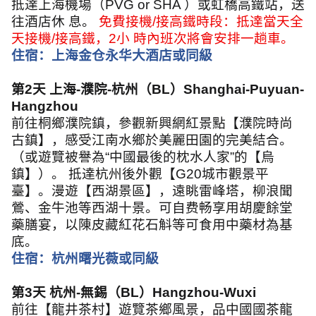
抵達上海機場（
PVG or SHA
）或虹橋高鐵站，送
往酒店休 息。
免費接機
/
接高鐵時段：抵達當天全
天接機
/
接高鐵，
2
小 時內班次將會安排一趟車。
住宿：上海金仓永华大酒店或同級
第
2
天 上海
-
濮院
-
杭州（
BL
）
Shanghai-Puyuan-
Hangzhou
前往桐鄉濮院鎮，參觀新興網紅景點【濮院時尚
古鎮】，感受江南水鄉於美麗田園的完美結合。
（或遊覽被譽為
“
中國最後的枕水人家
”
的【烏
鎮】）。 抵達杭州後外觀【
G20
城市觀景平
臺】。漫遊【西湖景區】，遠眺雷峰塔，柳浪聞
鶯、金牛池等西湖十景。可自费畅享用胡慶餘堂
藥膳宴，以陳皮藏紅花石斛等可食用中藥材為基
底。
住宿：杭州曙光薇或同級
第
3
天 杭州
-
無錫（
BL
）
Hangzhou-Wuxi
前往【龍井茶村】遊覽茶鄉風景，品中國國茶龍