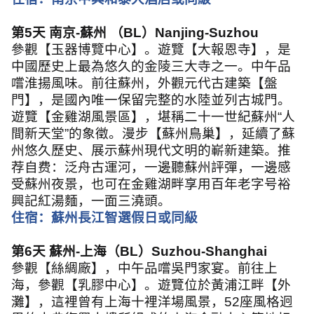
第
5
天 南京
-
蘇州 （
BL
）
Nanjing-Suzhou
參觀【玉器博覽中心】。遊覽【大報恩寺】，是
中國歷史上最為悠久的金陵三大寺之一。中午品
嚐淮揚風味。前往蘇州，外觀元代古建築【盤
門】，是國內唯一保留完整的水陸並列古城門。
遊覽【金雞湖風景區】，堪稱二十一世紀蘇州
“
人
間新天堂
”
的象徵。漫步【蘇州鳥巢】，延續了蘇
州悠久歷史、展示蘇州現代文明的嶄新建築。推
荐自费：泛舟古運河，一邊聽蘇州評彈，一邊感
受蘇州夜景，也可在金雞湖畔享用百年老字号裕
興記紅湯麵，一面三澆頭。
住宿：蘇州長江智選假日或同級
第
6
天 蘇州
-
上海（
BL
）
Suzhou-Shanghai
參觀【絲綢廠】，中午品嚐吳門家宴。前往上
海，參觀【乳膠中心】。遊覽位於黃浦江畔【外
灘】，這裡曾有上海十裡洋場風景，
52
座風格迥