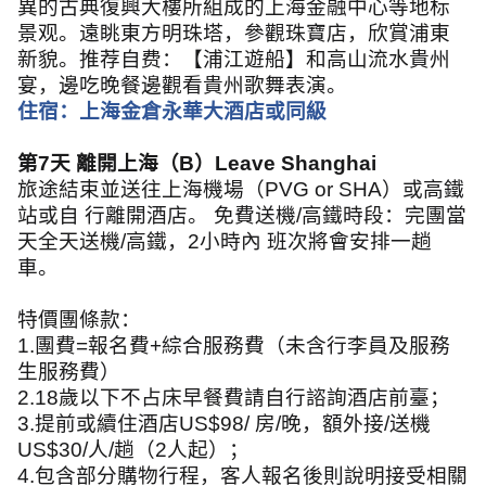
異的古典復興大樓所組成的上海金融中心等地标
景观。遠眺東方明珠塔，參觀珠寶店，欣賞浦東
新貌。推荐自费：【浦江遊船】和高山流水貴州
宴，邊吃晚餐邊觀看貴州歌舞表演。
住宿：上海金倉永華大酒店或同級
第
7
天 離開上海（
B
）
Leave Shanghai
旅途結束並送往上海機場（
PVG or SHA
）或高鐵
站或自 行離開酒店。 免費送機
/
高鐵時段：完團當
天全天送機
/
高鐵，
2
小時內 班次將會安排一趟
車。
特價團條款：
1.
團費
=
報名費
+
綜合服務費（未含行李員及服務
生服務費）
2.18
歲以下不占床早餐費請自行諮詢酒店前臺；
3.
提前或續住酒店
US$98/
房
/
晚，額外接
/
送機
US$30/
人
/
趟（
2
人起）；
4.
包含部分購物行程，客人報名後則說明接受相關