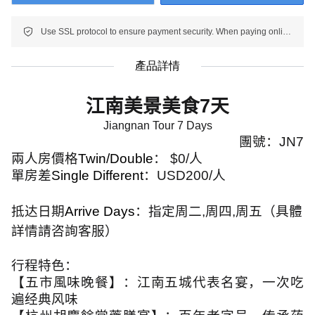
Use SSL protocol to ensure payment security. When paying online, your payment information is protected.
產品詳情
江南美景美食
7
天
Jiangnan Tour 7 Days
團號：
JN7
兩人房價格
Twin/Double
：
$0/
人
單房差
Single Different
：
USD200/
人
抵达日期
Arrive Days
：指定周二
,
周四
,
周五（具體
詳情請咨詢客服）
行程特色：
【五市風味晚餐】：江南五城代表名宴，一次吃
遍经典风味