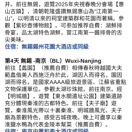
井。前往無錫，遊覽
2025
年央視春晚分會場【惠
山古鎮】，清朝乾隆盛讚無錫惠山為
“
江南第一
山
”
，以明清以來的祠堂建築群和花園而著稱。參
觀【紫砂壺博物館】。可参加推荐自費：湖鮮排
骨宴，品太湖特色湖鮮，嘗江南第一醬排骨的舌
尖美味。
住宿：無錫錫州花園大酒店或同級
第
4
天 無錫
-
南京（
BL
）
Wuxi-Nanjing
前往【蠡園】（推薦自費）相傳春秋時越國大夫
範蠡偕美人西施泛舟於此，湖因人而得名，園因
湖而得名，是國家
AAAA
級旅遊景區、江蘇省重點
文物保護單位。參觀太湖珍珠館。前往南京。經
【明城牆】，遊覽【東水關遺址公園】建築遺跡
充分體現秦淮的古都特色。前往【夫子廟】遊
覽，秦淮風光帶以十裏秦淮、明城牆風光、夫子
廟為景觀特色，感受古城夜晚。晚上可盡享以秦
淮鹽水鴨為代表金陵本幫菜（推薦自費）。
住宿：南京中興和泰大酒店或同級