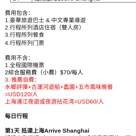
費用包含：
1.
豪華旅遊巴士
&
中文專業導遊
2.
行程所列酒店住宿（雙人房）
3.
行程所列餐食
4.
行程所列门票
費用不含：
1.
全程國際機票
2
綜合服務費（小費）
$70/
每人
3.
推薦自費：
水鄉評彈
+
古運河遊船
+
蠡園
+
五市風味晚餐
=USD120/
人
上海浦江夜遊或夜游拈花湾
=USD60/
人
每日行程
第
1
天 抵達上海
Arrive Shanghai