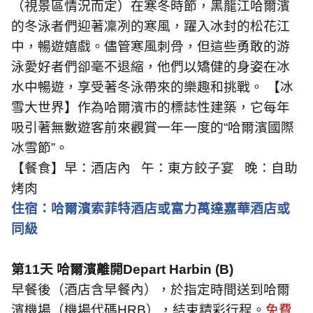
（視景區情況而定）在寒冬時節，黑龍江哈爾濱
的冬泳者們迎著凜冽的寒風，躍入冰封的松花江
中，暢遊嬉戲。儘管寒風刺骨，但這些勇敢的游
泳愛好者們卻毫不退縮，他們以矯健的身姿在冰
水中暢遊，享受著冬泳帶來的樂趣和挑戰。 【冰
雪大世界】作為哈爾濱市的標誌性建築，它每年
吸引著無數遊客前來觀賞一年一度的“哈爾濱國際
冰雪節”。
【餐食】早：酒店內
午：東方餃子宴
晚：自助
烤肉
住宿：哈爾濱索菲特酒店或富力萬達嘉華酒店或
同級
第
11
天 哈爾濱離開
Depart Harbin (B)
早餐後（酒店含早餐內），於指定時間送到哈爾
濱機場（機場代碼
HRB
），結束精彩行程。
免費