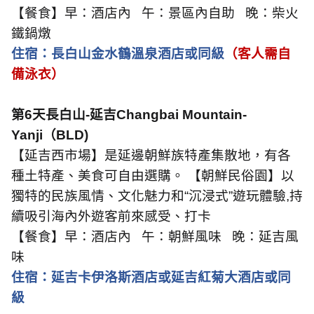
【餐食】早：酒店內
午：景區內自助
晚：柴火
鐵鍋燉
住宿：長白山金水鶴溫泉酒店或同級
（客人需自
備泳衣）
第
6
天長白山
-
延吉
Changbai Mountain-
Yanji
（
BLD)
【延吉西市場】是延邊朝鮮族特產集散地，有各
種土特產、美食可自由選購。 【朝鮮民俗園】以
獨特的民族風情、文化魅力和“沉浸式”遊玩體驗
,
持
續吸引海內外遊客前來感受、打卡
【餐食】早：酒店內
午：朝鮮風味
晚：延吉風
味
住宿：延吉卡伊洛斯酒店或延吉紅菊大酒店或同
級