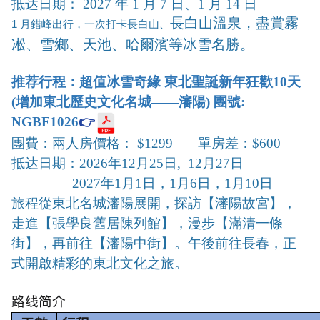
抵达日期： 2027 年 1 月 7 日、1 月 14 日
長白山溫泉，盡賞霧
1 月錯峰出行，一次打卡長白山、
凇、
雪鄉、
天池、
哈爾濱等冰雪名勝。
推荐行程：超值
冰雪奇緣 東北聖誕新年狂歡10天
(增加
東北歷史文化名城——瀋陽
) 團號:
NGBF1026
👉
團費：兩人房價格： $1299 單房差：$600
抵达日期：2026年12月25日, 12月27日
2027年1月1日，1月6日，1月10日
旅程從東北名城瀋陽展開，探訪【瀋陽故宮】，
走進【張學良舊居陳列館】，
漫步【滿清一條
街】，再前往【瀋陽中街】
。午後前往長春，正
式開啟精彩的東北文化之旅
。
路线简介