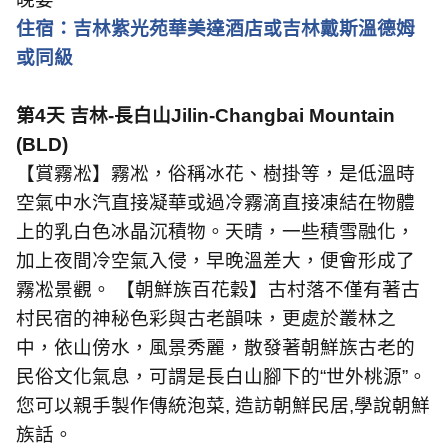
住宿：吉林紫光苑華美達酒店或吉林戴斯溫德姆
或同級
第
4
天 吉林
-
長白山
Jilin-Changbai Mountain
(BLD)
【賞霧凇】霧凇，俗稱冰花、樹掛等，是低溫時
空氣中水汽直接凝華或過冷霧滴直接凍結在物體
上的乳白色冰晶沉積物。天晴，一些積雪融化，
加上夜間冷空氣入侵，早晚溫差大，便會形成了
霧凇景觀。 【朝鮮族百花穀】古村落不僅有著古
村民宿的神秘色彩與古老韻味，更處於叢林之
中，依山傍水，風景秀麗，散發著朝鮮族古老的
民俗文化氣息，可謂是長白山腳下的“世外桃源”。
您可以親手製作傳統泡菜
,
造訪朝鮮民居
,
學說朝鮮
族話。