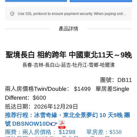
Use SSL protocol to ensure payment security. When paying online, your payment information is protected.
產品詳情
聖境長白 相約跨年 中國東北
11
天
～9晚
長春
-
吉林
-
長白山
-
延吉
-
牡丹江
-
雪鄉
-
哈爾濱
團號：
DB11
兩人房價格
Twin/Double
：
$1499
單房差
Single
Different
：
$600
抵达日期：
2026
年
12
月
29
日
推荐行程：
冰雪奇緣・東北全景夢幻 10 天9晚 團
號 DBSNOW10D
👉
團費：兩人房價格：
$1298
單房差：
$550