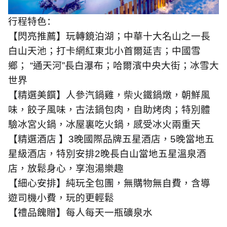
行程特色：
【閃亮推薦】玩轉鏡泊湖；中華十大名山之一長
白山天池；打卡網紅東北小首爾延吉；中國雪
鄉；
“
通天河
”
長白瀑布；哈爾濱中央大街；冰雪大
世界
【精選美饌】人參汽鍋雞，柴火鐵鍋燉，朝鮮風
味，餃子風味，古法鍋包肉，自助烤肉；特別體
驗冰宮火鍋，冰屋裏吃火鍋，感受冰火兩重天
【精選酒店
】
3
晚國際品牌五星酒店，
5
晚當地五
星級酒店，特別安排
2
晚長白山當地五星溫泉酒
店，放鬆身心，享泡湯樂趣
【細心安排】純玩全包團，無購物無自費，含導
遊司機小費，玩的更輕鬆
【禮品餽贈】每人每天一瓶礦泉水