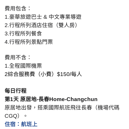
費用包含：
1.
豪華旅遊巴士
&
中文專業導遊
2.
行程所列酒店住宿（雙人房）
3.
行程所列餐食
4.
行程所列景點門票
費用不含：
1.
全程國際機票
2
綜合服務費（小費）
$150/
每人
每日行程
第
1
天 原居地
-
長春
Home-Changchun
原居地出發，搭乘國際航班飛往長春（機場代碼
CGQ
）。
住宿：航班上