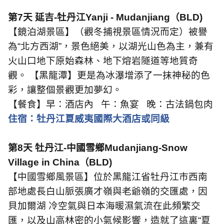
第
7
天 延吉
-
牡丹江
Yanji - Mudanjiang
（
BL
D
)
【鏡泊湖景區】（觀冬捕視景區情況而定）被譽
為“北方西湖”，景色絕美，以湖光山色為主，兼有
火山口地下原始森林、地下熔岩隧道等地質奇
觀。 【黑龍潭】更是為冰瀑增添了一抹神秘的色
彩，讓整個景觀更加夢幻。
【餐食】早：酒店內
午：魚宴
晚：古法鍋包肉
住宿：牡丹江夏威夷國際大酒店或同級
第
8
天 牡丹江
-
中國雪鄉
Mudanjiang-Snow
Village in China
（
BLD)
【中國雪鄉風景區】位於黑龍江省牡丹江市西南
部地處長白山脈張廣才嶺與老爺嶺的交匯處，因
貝加爾湖 冷空氣與日本海暖濕氣流在此頻繁交
匯，以及山高林密的小氣候影響，造就了這裏“夏