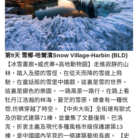
第
9
天 雪鄉
-
哈爾濱
Snow Village-Harbin (BLD)
【冰雪畫廊
+
威虎寨
+
高地動物園】走進寂靜的山
林，踏入及膝的雪徑，在從天而降的雪道上飛
馳，在童話般的雪堡中嬉戲，這裏是雪的世界，
這裏是銀色的樂園。 一路風景一路行，在路上看
牡丹江浩瀚的林海、蒼茫的雪原，總會有一種恍
惚
,
仿佛穿越了時空。 【中央大街】全街建有歐式
及仿歐式建築
71
棟，並彙集了文藝復興、巴洛
克、折衷主義及現代多種風格市級保護建築
13
棟，是中國國內罕見的一條建築藝術長廊。 【史