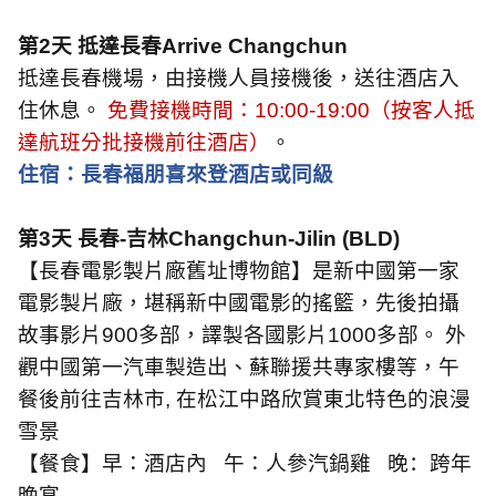
第
2
天 抵達長春
Arrive Changchun
抵達長春機場，由接機人員接機後，送往酒店入
住休息。
免費接機時間：
10:00-19:00
（按客人抵
達航班分批接機前往酒店）
。
住宿：長春福朋喜來登酒店或同級
第
3
天 長春
-
吉林
Changchun-Jilin (BLD)
【長春電影製片廠舊址博物館】是新中國第一家
電影製片廠，堪稱新中國電影的搖籃，先後拍攝
故事影片
900
多部，譯製各國影片
1000
多部。 外
觀中國第一汽車製造出、蘇聯援共專家樓等，午
餐後前往吉林市
,
在松江中路欣賞東北特色的浪漫
雪景
【餐食】早：酒店內
午：人參汽鍋雞
晚：跨年
晚宴