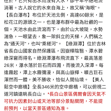
在於，它只有出水而沒有入水，卻千年不絕地流
淌著。古人說它的水來自海上，故又稱“海眼”。
【長白瀑布】布位於天池北側，高達
60
餘米，是
松花江的源頭之一，也是瀑布群中最為壯觀的一
個。天池水由此流瀉而下，由於山大坡陡，水勢
湍急，一眼望去，象一架斜立的天梯，人們稱之
為
"
通天河
"
，也叫“乘槎河”。 【綠淵潭】位於吉林
省長白山國家自然保護區，因嶽樺陰翳、潭水碧
綠深窘而得名。綠淵潭瀑布飛流直下，最高落差
26
米，瀑水落於巨石而四濺，而後流入深潭。每
逢霧起，潭上水霧彌漫，與高山嶽樺、曠古巨石
渾然而一體，美不勝收，恰似人間仙境。 【美人
鬆空中廊橋】全長
346
米的空中廊橋，可以俯視二
道河鎮遠眺長白山。
*
長白山景區偶爾會因天氣不
可抗力因素封山或天池等部分景點關閉，不能提
前預判，以當天景區通知為准。