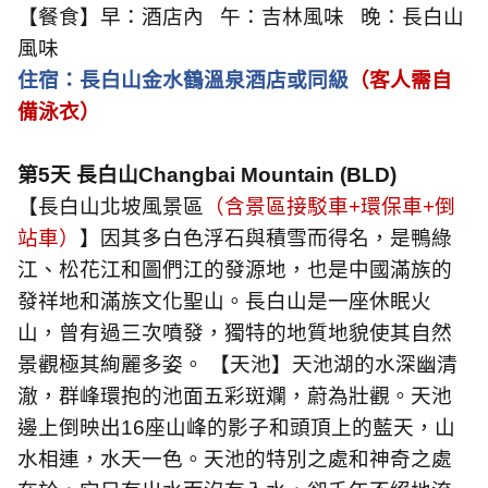
【餐食】早：酒店內
午：吉林風味
晚：長白山
風味
住宿：長白山金水鶴溫泉酒店或同級
（客人需自
備泳衣）
第
5
天 長白山
Changbai Mountain (BL
D
)
【長白山北坡風景區
（含景區接駁車
+
環保車
+
倒
站車）
】因其多白色浮石與積雪而得名，是鴨綠
江、松花江和圖們江的發源地，也是中國滿族的
發祥地和滿族文化聖山。長白山是一座休眠火
山，曾有過三次噴發，獨特的地質地貌使其自然
景觀極其絢麗多姿。 【天池】天池湖的水深幽清
澈，群峰環抱的池面五彩斑斕，蔚為壯觀。天池
邊上倒映出
16
座山峰的影子和頭頂上的藍天，山
水相連，水天一色。天池的特別之處和神奇之處