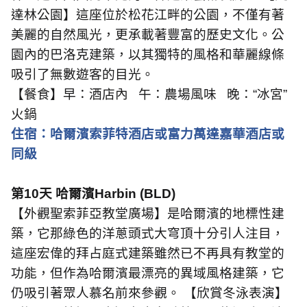
達林公園】這座位於松花江畔的公園，不僅有著
美麗的自然風光，更承載著豐富的歷史文化。公
園內的巴洛克建築，以其獨特的風格和華麗線條
吸引了無數遊客的目光。
【餐食】早：酒店內
午：農場風味
晚：“冰宮”
火鍋
住宿：哈爾濱索菲特酒店或富力萬達嘉華酒店或
同級
第
10
天 哈爾濱
Harbin (BLD)
【外觀聖索菲亞教堂廣場】是哈爾濱的地標性建
築，它那綠色的洋蔥頭式大穹頂十分引人注目，
這座宏偉的拜占庭式建築雖然已不再具有教堂的
功能，但作為哈爾濱最漂亮的異域風格建築，它
仍吸引著眾人慕名前來參觀。 【欣賞冬泳表演】