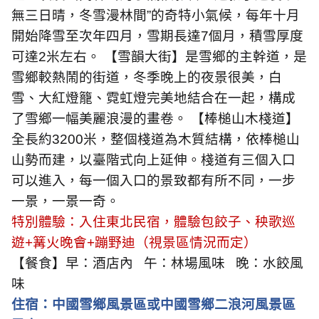
無三日晴，冬雪漫林間”的奇特小氣候，每年十月
開始降雪至次年四月，雪期長達
7
個月，積雪厚度
可達
2
米左右。 【雪韻大街】是雪鄉的主幹道，是
雪鄉較熱鬧的街道，冬季晚上的夜景很美，白
雪、大紅燈籠、霓虹燈完美地結合在一起，構成
了雪鄉一幅美麗浪漫的畫卷。 【棒槌山木棧道】
全長約
3200
米，整個棧道為木質結構，依棒槌山
山勢而建，以臺階式向上延伸。棧道有三個入口
可以進入，每一個入口的景致都有所不同，一步
一景，一景一奇。
特別體驗：入住東北民宿，體驗包餃子、秧歌巡
遊
+
篝火晚會
+
蹦野迪（視景區情況而定）
【餐食】早：酒店內
午：林場風味
晚：水餃風
味
住宿：中國雪鄉風景區或中國雪鄉二浪河風景區