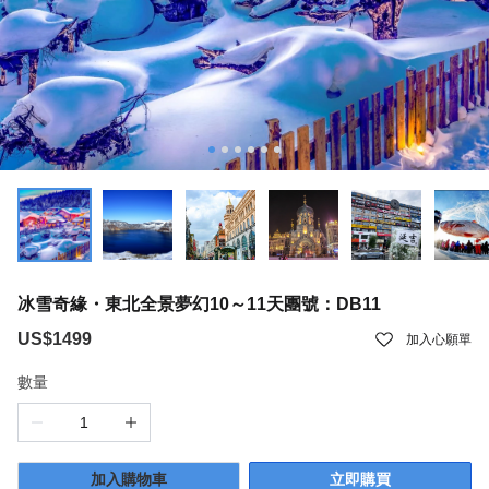
冰雪奇緣・東北全景夢幻10～11天團號：DB11
US$1499
加入心願單
數量
加入購物車
立即購買