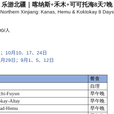
乐游北疆｜喀纳斯
+禾木+可可托海8天7晚
Northern Xinjiang: Kanas, Hemu & Koktokay 8 Days
0/
人
日；
10
月
10
、
17
、
24
日
8
月
29
日；
9
月
1
、
5
、
12
日
餐食
自理
hi-Fuyun
早午晚
ay-Altay
早午晚
ad-Hemu
早午晚