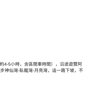
約
4-5
小時，含區間車時間），沿途遊覽阿
徒步神仙灣
-
臥龍灣
-
月亮灣，這一路下坡，不