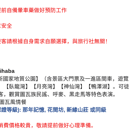
提前自備暈車藥做好預防工作
意安全
遊客請根據自身需求自願選擇，與旅行社無關！
ihaba
斯國家地質公園】（含景區大門票及一進區間車，遊覽
、【臥龍灣】【月亮灣】【神仙灣】【鴨澤湖】。可
客，觀賞圖瓦族民謠、呼麥、黑走馬等特色表演。
圖瓦風情餐
保證等級
):
那年記憶
,
花間坊
,
新緣山莊 或同級
消費價格較貴，敬請提前做好心理準備。