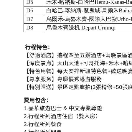
D5
禾木
-喀納斯-白哈巴Hemu-Kanas-Bai
D6
白哈巴
-喀納斯-魔鬼城-烏爾禾
Baiha
D7
烏爾禾
-烏魯木齊-國際大巴紮
Urho-U
D8
烏魯木齊送机
Depart Urumqi
行程特色：
【舒適酒店】攜程四至五鑽酒店
+
兩晚景區
【深度景点】天山天池
+
可哥托海
+
禾木
+
喀
【特色用餐】每天安排新疆特色餐
+
歡送晚
【尊享服务】專職優秀導游服務
【特別贈送】景區定點旅拍
(3
張精修
+50
張
費用包含：
1.
豪華旅遊巴士
&
中文專業導遊
2.
行程所列酒店住宿（雙人房）
3.
行程所列餐食