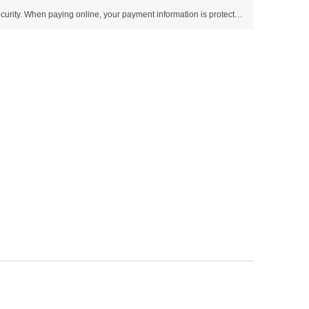
Use SSL protocol to ensure payment security. When paying online, your payment information is protected.