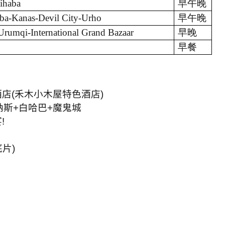
haba
早午晚
ba-Kanas-Devil City-Urho
早午晚
rumqi-International Grand Bazaar
早晚
早餐
酒店
(
禾木小木屋特色酒店
)
納斯
+
白哈巴
+
魔鬼城
宴
!
底片
)