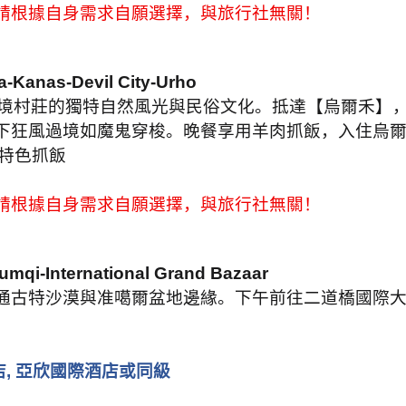
請根據自身需求自願選擇，與旅行社無關！
a-Kanas-Devil City-Urho
境村莊的獨特自然風光與民俗文化。抵達【烏爾禾】
下狂風過境如魔鬼穿梭。晚餐享用羊肉抓飯，入住烏
特色抓飯
請根據自身需求自願選擇，與旅行社無關！
umqi-International Grand Bazaar
通古特沙漠與准噶爾盆地邊緣。下午前往二道橋國際
。
店
,
亞欣國際酒店或同級