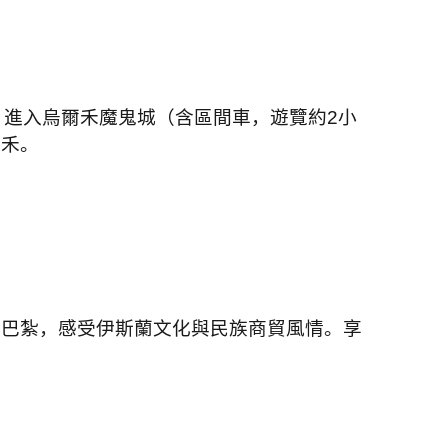
，進入烏爾禾魔鬼城（含區間車，遊覽約
2
小
爾禾。
大巴紮，感受伊斯蘭文化與民族商貿風情。享