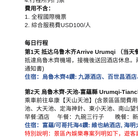
4.
行程所列門票
費用不含：
1.
全程國際機票
2.
綜合服務費
USD100/
人
每日行程
第
1
天 抵达乌鲁木齐
Arrive Urumqi
（当天
抵達烏魯木齊機場，接機後送回酒店休息。
通知書
)
住宿：烏魯木齊
4
鑽
:
九源酒店、百世昌酒店
第
2
天 烏魯木齊
-
天池
-
富蘊縣
Urumqi-Tianc
乘車前往阜康【天山天池】
(
含景區區間費用
池、大天池、定海神針、東小天池、南山望
早餐
:
酒店
午餐：九碗三行子
晚餐：
住宿：富蘊
/
可哥托海
4
鑽
:
維也納酒店
,
海明
特別說明：景區內娛樂專案列明如下，遊客