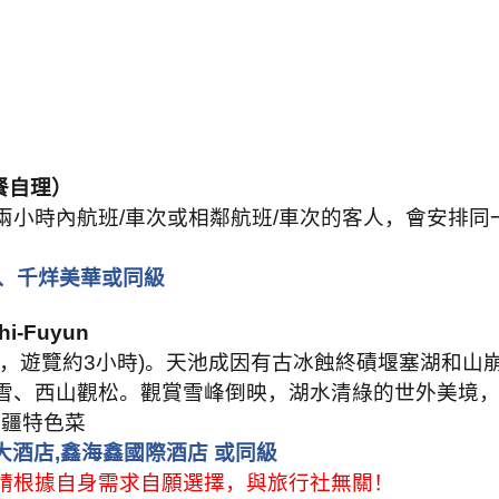
餐自理）
兩小時內航班
/
車次或相鄰航班
/
車次的客人，會安排同
、千烊美華或同級
hi-Fuyun
，遊覽約
3
小時
)
。天池成因有古冰蝕終磧堰塞湖和山
雪、西山觀松。觀賞雪峰倒映，湖水清綠的世外美境
新疆特色菜
大酒店
,
鑫海鑫國際酒店 或同級
請根據自身需求自願選擇，與旅行社無關！