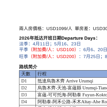
兩人房價格：
USD1099/
人
單房差：
USD30
2026
年抵达开班日期
Departure Days
：
淡季：
4
月
11
日；
5
月
16
、
23
日
平季
（附加費
/
人：
USD100
）
：
6
月
6
、
20
旺季
（附加費
/
人：
USD200
）
：
7
月
25
日；
路线简介
天數
行程
D1
抵達烏魯木齊
Arrive Urumqi
D2
烏魯木齊
-天池-富蘊縣 Urumqi-Tianc
D3
富蘊
-可可托海-阿勒泰 Fuyun-Koktok
D4
阿勒泰
-阿禾公路-禾木Altay-Ahe Ro