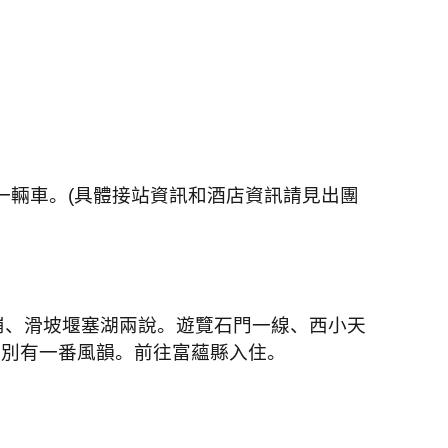
一輛車。
(
具體接站資訊和酒店資訊請見出團
崩、滑坡堰塞湖兩說。遊覽石門一線、西小天
，別有一番風韻。前往富蘊縣入住。