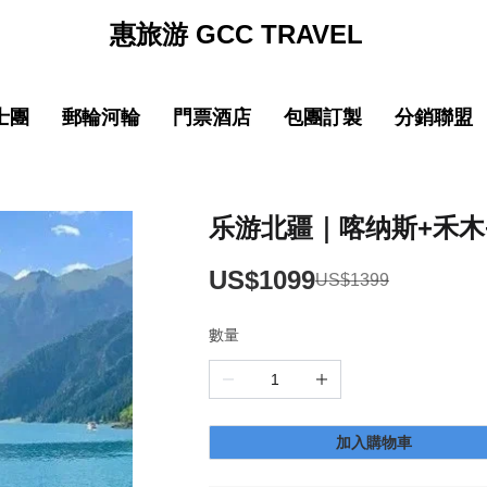
惠旅游 GCC TRAVEL
士團
郵輪河輪
門票酒店
包團訂製
分銷聯盟
促銷
促销
促銷
促
線
品質 中國大陸
中文導遊郵輪路線
品質 中國大陸
中文導遊郵輪路線
巴士团限時優惠
郵輪限時優惠
巴士团限時優惠
郵輪限時優惠
New
New
園
線
品質 亞洲精選
中文導遊河輪路線
品質 亞洲精選
中文導遊河輪路線
惠旅全球甄選
郵輪品牌專區
惠旅全球甄選
郵輪品牌專區
乐游北疆｜喀纳斯+禾木+
ING)
山
IKING)
超值 亞洲精選
超值 亞洲精選
惠旅甄選火車系列
惠旅甄選火車系列
US$1099
US$1399
奢華 亞洲甄選
奢華 亞洲甄選
英文團 English
英文團 English
數量
New
New
選
・精選
品質 歐洲環線
品質 歐洲環線
輕旅行(美洲)
輕旅行(美洲)
微信
企業微信
點擊添加企業LINE
點擊添加企業LINE
New
New
選
・精選
奢華 歐洲甄選
奢華 歐洲甄選
輕旅行(歐洲)
輕旅行(歐洲)
加入購物車
New
New
城市
美國城市
澳大利亞 新西蘭
澳大利亞 新西蘭
輕旅行(亞洲)
輕旅行(亞洲)