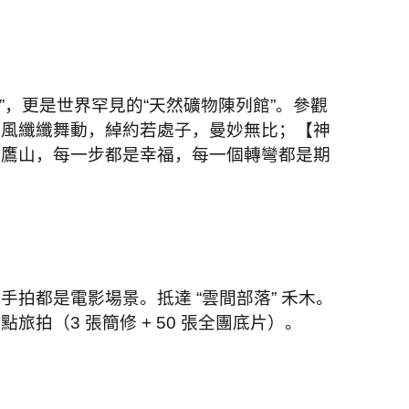
”
，更是世界罕見的
“
天然礦物陳列館
”
。參觀
清風纖纖舞動，綽約若處子，曼妙無比；【神
神鷹山，每一步都是幸福，每一個轉彎都是期
隨手拍都是電影場景。抵達
“
雲間部落
”
禾木。
定點旅拍（
3
張簡修
+ 50
張全團底片）。