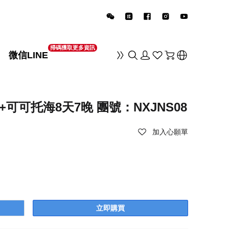
掃碼獲取更多資訊
微信LINE
销
可可托海8天7晚 團號：NXJNS08
加入心願單
立即購買