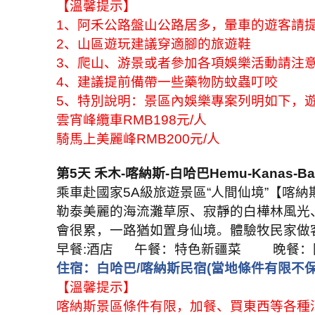
【溫馨提示】
1
、阿禾公路盤山公路居多，暈車的遊客請
2
、山區遊玩建議穿適腳的旅遊鞋
3
、爬山、游景或者參加各項娛樂活動請注
4
、建議提前備帶一些藥物防蚊蟲叮咬
5
、特別說明：景區內娛樂專案列明如下，
雲宵峰纜車
RMB198
元
/
人
騎馬上美麗峰
RMB200
元
/
人
第
5
天 禾木
-
喀納斯
-
白哈巴
Hemu-Kanas-Ba
乘車赴國家
5A
級旅遊景區
“
人間仙境
”
【喀納
勒泰美麗的海流灘草原、寂靜的白樺林風光
會很累，一路猶如置身仙境。體驗牧民家做
早餐
:
酒店
午餐：特色新疆菜
晚餐：
住宿：白哈巴
/
喀納斯民宿
(
當地條件有限不
【溫馨提示】
喀納斯景區條件有限，加餐、買東西等各種