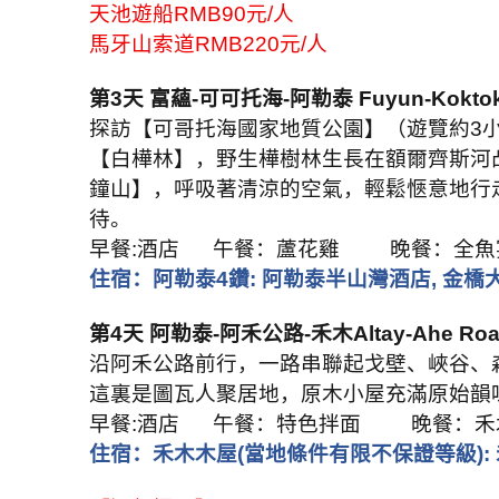
天池遊船
RMB90
元
/
人
馬牙山索道
RMB220
元
/
人
第
3
天 富蘊
-
可可托海
-
阿勒泰
Fuyun-Koktok
探訪【可哥托海國家地質公園】（遊覽約
3
【白樺林】，野生樺樹林生長在額爾齊斯河
鐘山】，呼吸著清涼的空氣，輕鬆愜意地行
待。
早餐
:
酒店
午餐：蘆花雞
晚餐：全魚
住宿：阿勒泰
4
鑽
:
阿勒泰半山灣酒店
,
金橋
第
4
天 阿勒泰
-
阿禾公路
-
禾木
Altay-Ahe R
沿阿禾公路前行，一路串聯起戈壁、峽谷、
這裏是圖瓦人聚居地，原木小屋充滿原始韻
早餐
:
酒店
午餐：特色拌面
晚餐：禾
住宿：禾木木屋
(
當地條件有限不保證等級
):