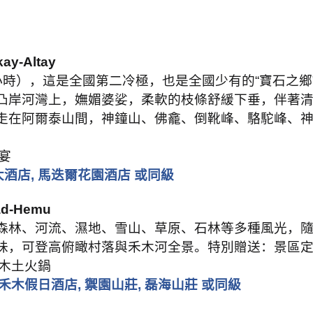
ay-Altay
小時），這是全國第二冷極，也是全國少有的
“
寶石之鄉
凸岸河灣上，嫵媚婆娑，柔軟的枝條舒緩下垂，伴著
走在阿爾泰山間，神鐘山、佛龕、倒靴峰、駱駝峰、
宴
大酒店
,
馬迭爾花園酒店 或同級
oad-Hemu
森林、河流、濕地、雪山、草原、石林等多種風光，
味，可登高俯瞰村落與禾木河全景。特別贈送：景區
木土火鍋
禾木假日酒店
,
禦園山莊
,
磊海山莊 或同級