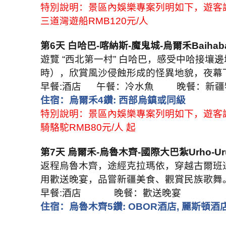
特別說明：景區內娛樂專案列明如下，遊客
三道灣遊船
RMB120
元
/
人
第
6
天 白哈巴
-
喀納斯
-
魔鬼城
-
烏爾禾
Baihab
遊覽
“
西北第一村
”
白哈巴，感受中哈接壤邊
時），欣賞風沙侵蝕形成的怪異地貌，夜幕
早餐
:
酒店
午餐：冷水魚
晚餐：新疆
住宿：烏爾禾
4
鑽
:
西部烏鎮或同級
特別說明：景區內娛樂專案列明如下，遊客
騎駱駝
RMB80
元
/
人 起
第
7
天 烏爾禾
-
烏魯木齊
-
國際大巴紮
Urho-Ur
返程烏魯木齊，途經克拉瑪依，穿越古爾班
用歡送晚宴，品嘗新疆美食、觀賞民族歌舞
早餐
:
酒店
晚餐：歡送晚宴
住宿：
烏魯木齊
5
鑽
: OBOR
酒店
,
麗斯頓酒