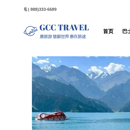
( 888)333-6689
首页
巴
美洲一日遊
郵輪熱門路線
精選門票
包團訂製
美洲一日遊
郵輪熱門路
精選門票
包團訂製
黃石國家公園
河輪熱門路線
精選酒店
黃石國家公
河輪熱門路
精選酒店
加拿大落基山
維京熱門路線(VIK
加拿大落基
維京熱門路線(V
美國西部遊
美國西部遊
美國東部遊
美國東部遊
夏威夷群島・精
夏威夷群島
點擊添加企業
點擊添加
北極光觀測・精
北極光觀測
佛州陽光・美國
佛州陽光・