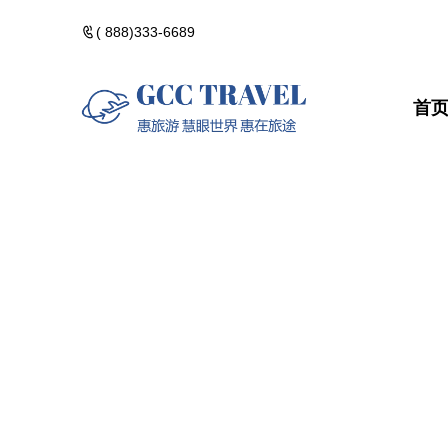
( 888)333-6689
首
美洲一日遊
郵輪熱門路線
精選門票
包團訂製
美洲一日遊
郵輪熱門路
精選門票
包團訂製
黃石國家公園
河輪熱門路線
精選酒店
黃石國家公
河輪熱門路
精選酒店
加拿大落基山
維京熱門路線(VIK
加拿大落基
維京熱門路線(V
美國西部遊
美國西部遊
美國東部遊
美國東部遊
夏威夷群島・精
夏威夷群島
點擊添加企業
點擊添加
北極光觀測・精
北極光觀測
佛州陽光・美國
佛州陽光・