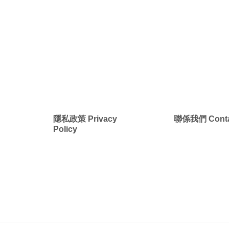
New
New
美洲
南美洲
非洲 中東 中亞
非洲 中東 中亞
輕旅行(澳非)
輕旅行(澳非)
g
隱私政策 Privacy
聯係我們 Conta
Policy