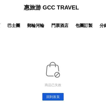
惠旅游 GCC TRAVEL
页
巴士團
郵輪河輪
門票酒店
包團訂製
分
促銷
促销
促銷
促
線
品質 中國大陸
中文導遊郵輪路線
品質 中國大陸
中文導遊郵輪路線
巴士团限時優惠
郵輪限時優惠
巴士团限時優惠
郵輪限時優惠
New
New
園
線
品質 亞洲精選
中文導遊河輪路線
品質 亞洲精選
中文導遊河輪路線
惠旅全球甄選
郵輪品牌專區
惠旅全球甄選
郵輪品牌專區
ING)
山
IKING)
超值 亞洲精選
超值 亞洲精選
惠旅甄選火車系列
惠旅甄選火車系列
奢華 亞洲甄選
奢華 亞洲甄選
英文團 English
英文團 English
New
New
商品已失效
選
・精選
品質 歐洲環線
品質 歐洲環線
輕旅行(美洲)
輕旅行(美洲)
微信
企業微信
點擊添加企業LINE
點擊添加企業LINE
New
New
選
・精選
奢華 歐洲甄選
奢華 歐洲甄選
輕旅行(歐洲)
輕旅行(歐洲)
回到首頁
New
New
城市
美國城市
澳大利亞 新西蘭
澳大利亞 新西蘭
輕旅行(亞洲)
輕旅行(亞洲)