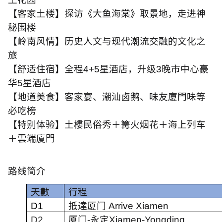
【客家土楼】探访《大鱼海棠》取景地，走进神
秘围楼
【岭南风情】历史人文与现代潮流交融的文化之
旅
【舒适住宿】全程
4+5
星酒店，升级
3
晚市中心豪
华
5
星酒店
【地道美食】客家宴、潮汕卤鹅、味友廈門味等
必吃榜
【特别体验】土樓民俗秀＋篝火烟花＋海上列车
＋雲端廈門
路线简介
天數
行程
D1
抵達厦门
Arrive Xiamen
D2
厦门
-
永定
Xiamen-Yongding