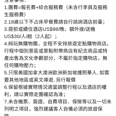
注意事項：
1.
團費
=
報名費
+
綜合服務費（未含行李員及服務
生服務費）
2.18
歲以下不占床早餐費請自行諮詢酒店前臺；
3.
提前或續住酒店
US$98/
晚，額外接
/
送機
US$30/
人
/
趟（
2
人起）；
4.
純玩無購物團，全程不安排旅遊定點購物商店。
行程中個別景區或景點附帶商店有紀念商品或特
產出售為文化參觀部分，不屬於指定購物店，無
任何購物壓力；
5.
只限美國加拿大澳洲歐洲新加坡護照華人
,
如需
要其他地區或英文導遊
,
另行報價
6.
保留根據實際情況適當調整行程以及酒店的權
利，請以實際走團確認為准；
7.
未含機票、簽證、自費項目、保險等以及一切未
列明之項目，強烈建議客人自備必須的旅遊保