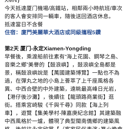
XMN
）
今天抵達厦门機場
/
高鐵站，相鄰兩小時航班
/
車次
的客人會安排同一輛車，隨後送回酒店休息。
抵達當日不含餐
住宿：廈門美麗華大酒店或同級攜程
5
鑽
第
2
天
厦门
-
永定
Xiamen-Yongding
早餐後，乘渡船前往素有
“
海上花園、鋼琴之島、
音樂之鄉
”
美譽的【鼓浪嶼】，鼓浪嶼全島都是
景，稱鼓浪嶼說是【萬國建築博覽】一點也不為
過，在彈丸之地的小島上薈萃了上千座風格各
異、中西合壁的中外建築，遠眺最高峰日光岩，
【港仔後沙灘】，後續往【龍頭路商業街】逛
街。搭乘宮崎駿《千與千尋》同款【海上列
車】，遊覽【集美學村
-
陳嘉庚紀念館】其建築融
中西風格於一爐，體現了典型閩南僑鄉的建築風