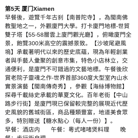
第
5
天 厦门
Xiamen
早餐後，遊覽千年古刹【南普陀寺】，為閩南佛
教聖地之一，外觀廈門大學。打卡廈門地標
-
世貿
雙子塔【
55-58
層雲上廈門觀光廳】，俯瞰廈門全
景，飽覽
300
米高空的震撼景致。【沙坡尾避風
塢】承載著明代以來的歷史底蘊，現為年輕創業
者與手藝人彙聚的創意市集，特色小店林立，交
通便利，是廈門不可錯過的文藝地標。午餐後欣
賞老院子靈魂之作
-
世界首部
360
度大型室內山水
實景演藝【閩南傳奇秀】，參觀【海絲博物館】
探尋千載絲史承載的華夏文化。百年老街【中山
路步行街】是廈門現已保留較完整的展現近代歷
史風貌的舊城街區，商品種類豐富，地道美食眾
多，特別贈送【糖水點心（每人一份）】。
早餐：酒店内 午餐：
粵式啫啫煲料理
晚