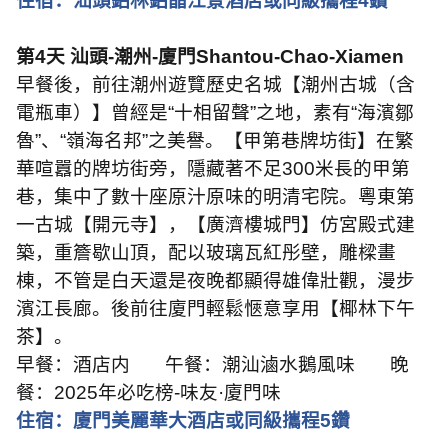
住宿：汕頭鉑林鉑晶江景酒店或同級攜程
4
鑽
第
4
天 汕頭
-
潮州
-
廈門
Shantou-Chao-Xiamen
早餐後，前往潮州遊覽歷史名城【潮州古城（含
電瓶車）】曾經是
“
十相留聲
”
之地，素有
“
海濱鄒
魯
”
、
“
嶺海名邦
”
之美譽。【甲第巷牌坊街】在繁
華喧囂的牌坊街旁，隱藏著不足
300
米長的甲第
巷，集中了數十座原汁原味的明清宅院。粵東第
一古城【開元寺】，【廣濟樓城門】仿宮殿式建
築，重簷歇山頂，配以玻璃瓦紅彤壁，雕樑畫
棟，不管是白天還是夜晚都顯得雄偉壯觀，漫步
濱江長廊。後前往廈門輕鬆愜意享用【椰林下午
茶】。
早餐：酒店内 午餐：
潮汕滷水鵝風味
晚
餐：
2025
年必吃榜
-
味友
·
廈門味
住宿：廈門美麗華大酒店或同級攜程
5
鑽