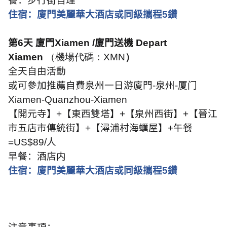
餐：
步行街自理
住宿：廈門美麗華大酒店或同級攜程
5
鑽
第
6
天 廈門
Xiamen /
廈門送機
Depart
Xiamen
（機場代碼：XMN
）
全天自由活動
或可參加推薦自費泉州一日游廈門
-
泉州
-
厦门
Xiamen-Quanzhou-Xiamen
【開元寺】
+
【東西雙塔】
+
【泉州西街】
+
【晉江
市五店市傳統街】
+
【潯浦村海蠣屋】
+
午餐
=US$89/
人
早餐：酒店内
住宿：廈門美麗華大酒店或同級攜程
5
鑽