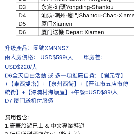
D3
永定
-
汕頭
Yongding-Shantou
D4
汕頭
-
潮州
-
廈門
Shantou-Chao-Xiam
D5
厦门
Xiamen
D6
厦门送機
Depart Xiamen
升级產品：團號
XMNNS7
兩人房價格：
USD
$
599/人
單房差：
USD
$
220/人
D6
全天自由活動 或 多一項推薦自費
:
【開元寺】
+
【東西雙塔】
+
【泉州西街】
+
【晉江市五店市傳
統街】
+
【潯浦村海蠣屋】
+
午餐
=USD$89/
人
D7
厦门送机付服务
費用包含：
1.
豪華旅遊巴士
&
中文專業導遊