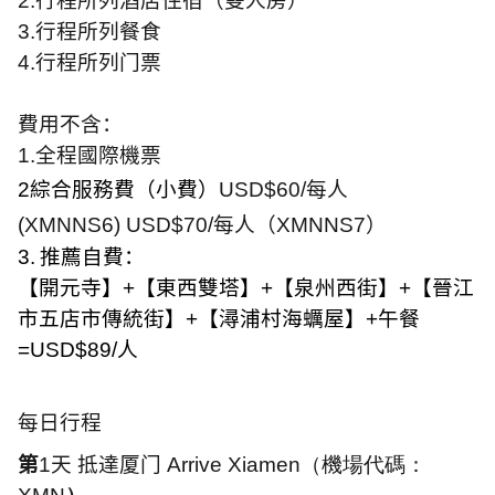
2.
行程所列酒店住宿（雙人房）
3.
行程所列餐食
4.
行程所列门票
費用不含：
1.
全程國際機票
2
綜合服務費（小費）
USD
$60/
每人
(XMNNS6)
USD
$70/
每人（
XMNNS7
）
3.
推薦自費：
【開元寺】
+
【東西雙塔】
+
【泉州西街】
+
【晉江
市五店市傳統街】
+
【潯浦村海蠣屋】
+
午餐
=USD$89/
人
每日行程
第
1
天 抵達厦门
Arrive Xiamen（機場代碼：