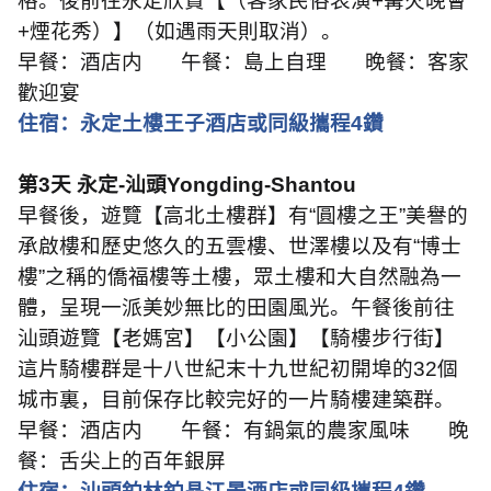
格。後前往永定欣賞【（客家民俗表演
+
篝火晚會
+
煙花秀）】（如遇雨天則取消）。
早餐：酒店内 午餐：島上自理 晚餐：客家
歡迎宴
住宿：永定土樓王子酒店或同級攜程
4
鑽
第
3
天 永定
-
汕頭
Yongding-Shantou
早餐後，遊覽【高北土樓群】有
“
圓樓之王
”
美譽的
承啟樓和歷史悠久的五雲樓、世澤樓以及有
“
博士
樓
”
之稱的僑福樓等土樓，眾土樓和大自然融為一
體，呈現一派美妙無比的田園風光。午餐後前往
汕頭遊覽【老媽宮】【小公園】【騎樓步行街】
這片騎樓群是十八世紀末十九世紀初開埠的
32
個
城市裏，目前保存比較完好的一片騎樓建築群。
早餐：酒店内 午餐：有鍋氣的農家風味 晚
餐：舌尖上的百年銀屏