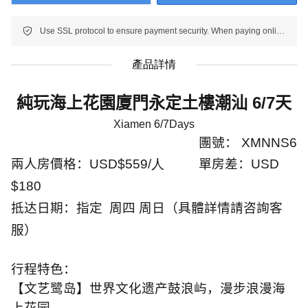
Use SSL protocol to ensure payment security. When paying online, your payment information is protected.
產品詳情
純玩海上花園廈門永定土樓潮汕
6/7
天
Xiamen 6/7Days
團號：
XMNNS6
兩人房價格
：USD
$559/人
單房差
：
USD
$180
抵达日期
：指定
周四 周日（具體詳情請咨詢客
服）
行程特色：
【文艺鹭岛】世界文化遗产鼓浪屿，漫步浪漫海
上花园