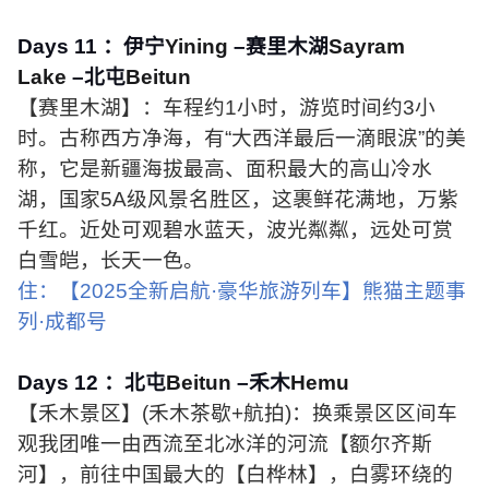
Days 11
：伊宁
Yining
–赛里木湖
Sayram
Lake
–北屯
Beitun
【赛里木湖】：车程约
1
小时，游览时间约
3
小
时。古称西方净海，有“大西洋最后一滴眼涙”的美
称，它是新疆海拔最高、面积最大的高山冷水
湖，国家
5A
级风景名胜区，这裹鲜花满地，万紫
千红。近处可观碧水蓝天，波光粼粼，远处可赏
白雪皑，长天一色。
住：【
2025
全新启航·豪华旅游列车】熊猫主题事
列·成都号
Days 12
：北屯
Beitun
–禾木
Hemu
【禾木景区】
(
禾木茶歇
+
航拍
)
：换乘景区区间车
观我团唯一由西流至北冰洋的河流【额尔齐斯
河】，前往中国最大的【白桦林】，白雾环绕的