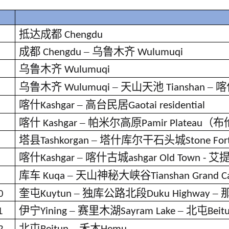
抵达成都
Chengdu
成都
–
乌鲁木齐
Chengdu
Wulumuqi
乌鲁木齐
Wulumuqi
乌鲁木齐
–
天山天池
–
喀
Wulumuqi
Tianshan
喀什
–
高台民居
Kashgar
Gaotai residential
喀什
–
帕米尔高原
（布
Kashgar
Pamir Plateau
塔县
–
塔什库尔干石头城
Tashkorgan
Stone For
喀什
–
喀什古城
艾
Kashgar
ashgar Old Town -
库车
–
天山神秘大峡谷
Kuqa
Tianshan Grand 
奎屯
–
独库公路北段
–
0
Kuytun
Duku Highway
伊宁
–
赛里木湖
–
北屯
1
Yining
Sayram Lake
Beit
北屯
–
禾木
2