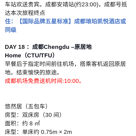
车站欢送贵宾。成都安靖站
(
约
23:00)
，成都号抵
达本次旅程终点
住：【国际品牌五星标准】成都琅珀凯悦酒店或
同级
DAY 18
：
成都
Chengdu
–原居地
Home
（
CTU/TFU
）
早餐后于指定时间前往机场，搭乘客机返回原居
地。结束愉快的旅途。
成都机场免费送机时间
:10:00
。
悠然居（五包车）
房型：双床房（
30
间）
面积：约
8
㎡
床型：单床约
0.75m
×
2m