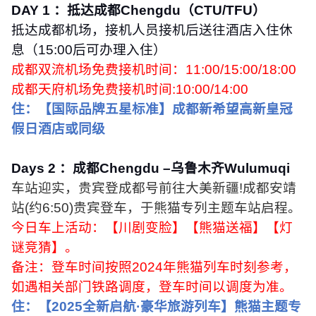
DAY 1
：抵达成都
Chengdu
（
CTU/TFU
）
抵达成都机场，接机人员接机后送往酒店入住休
息（
15:00
后可办理入住）
成都双流机场免费接机时间：
11:00/15:00/18:00
成都天府机场免费接机时间
:10:00/14:00
住：【国际品牌五星标准】成都新希望高新皇冠
假日酒店或同级
Days 2
：成都
Chengdu
–乌鲁木齐
Wulumuqi
车站迎实，贵宾登成都号前往大美新疆
!
成都安靖
站
(
约
6:50)
贵宾登车，于熊猫专列主题车站启程。
今日车上活动：【川剧变脸】【熊猫送福】【灯
谜竞猜】。
备注：登车时间按照
2024
年熊猫列车时刻参考，
如遇相关部门铁路调度，登车时间以调度为准。
住：【
2025
全新启航·豪华旅游列车】熊猫主题专