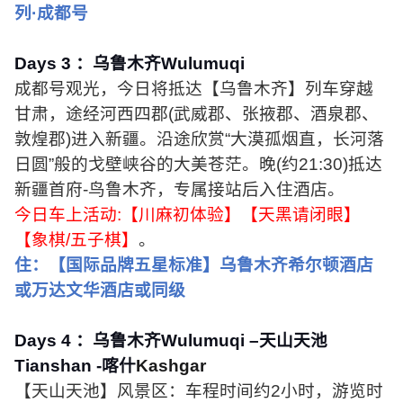
列·成都号
Days 3
：乌鲁木齐
Wulumuqi
成都号观光，今日将抵达【乌鲁木齐】列车穿越
甘肃，途经河西四郡
(
武威郡、张掖郡、酒泉郡、
敦煌郡
)
进入新疆。沿途欣赏“大漠孤烟直，长河落
日圆”般的戈壁峡谷的大美苍茫。晚
(
约
21:30)
抵达
新疆首府
-
鸟鲁木齐，专属接站后入住酒店。
今日车上活动
:
【川麻初体验】【天黑请闭眼】
【象棋
/
五子棋】
。
住：【国际品牌五星标准】乌鲁木齐希尔顿酒店
或万达文华酒店或同级
Days 4
：乌鲁木齐
Wulumuqi
–天山天池
Tianshan -
喀什
Kashgar
【天山天池】风景区：车程时间约
2
小时，游览时