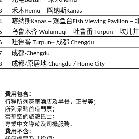
Beitun
Hemu
禾木
–
喀纳斯
3
Hemu
Kanas
喀纳斯
–
观鱼台
–
4
Kanas
Fish Viewing Pavilion
乌鲁木齐
–
吐鲁番
–
坎儿井
5
Wulumuqi
Turpun
吐鲁番
–
成都
6
Turpun
Chengdu
成都
7
-Chengdu
成都
原居地
8
/
-Chengdu / Home City
費用包含：
行程所列豪華酒店及早餐，正餐等；
所列景點首道門票；
豪華空調旅遊巴士；
專業中文導遊及司機服務。
費用不含：
任何機票及其稅項；