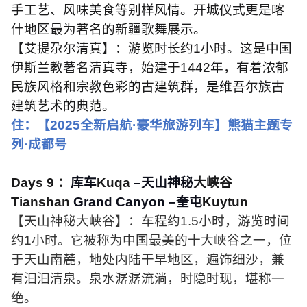
手工艺、风味美食等别样风情。开城仪式更是喀
什地区最为著名的新疆歌舞展示。
【艾提尕尔清真】：游览时长约
1
小时。这是中国
伊斯兰教著名清真寺，始建于
1442
年，有着浓郁
民族风格和宗教色彩的古建筑群，是维吾尔族古
建筑艺术的典范。
住：【
2025
全新启航·豪华旅游列车】熊猫主题专
列·成都号
Days 9
：
库车
Kuqa
–天山神秘
大峡谷
Tianshan
Grand Canyon
–奎屯
Kuytun
【天山神秘大峡谷】：车程约
1.5
小时，游览时间
约
1
小时。它被称为中国最美的十大峡谷之一，位
于天山南麓，地处内陆干早地区，遍饰细沙，兼
有汩汩清泉。泉水潺潺流淌，时隐时现，堪称一
绝。