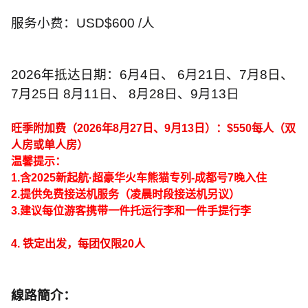
服务小费：
USD$600 /
人
2026
年抵达日期：
6
月
4
日、
6
月
21
日、
7
月
8
日、
7
月
25
日
8
月
11
日、
8
月
28
日、
9
月
13
日
旺季附加费（
2026
年
8
月
27
日、
9
月
13
日）：
$550
每人（双
人房或单人房）
温馨提示：
1.
含
2025
新起航
·
超豪华火车熊猫专列
-
成都号
7
晚入住
2.
提供免费接送机服务（凌晨时段接送机另议）
3.
建议每位游客携带一件托运行李和一件手提行李
4.
铁定出发，每团仅限
20
人
線路簡介：