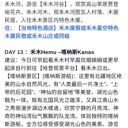
禾木河，游览【禾木河谷】，观赏高山草原贾登
峪花卉、禾木河木，观禾木河图瓦人村落、木屋
民居，入住禾木景区内特色木屋。
住：【当地特色酒店】禾木度假或禾木星空特色
木屋民宿或禾木山庄或同级
DAY 13
：
禾木
Hemu
–喀纳斯
Kanas
建议：今日可早起看禾木村早晨炊烟娟娟或更早
起床自行前往【哈登观景平台】看禾木日出。
【喀纳斯景区】
(
喀纳斯游船
)
：这里有北疆地区绝
美的山水自然风光，有“人类最后一片净土”、“上
帝的后花园”、“神仙的自留地”等美誉。湖光山色
融为一体，既有北国风光之雄浑，又具江南山水
之秀丽漫步湖边木楼道，欣赏宁静的月亮湾、神
奇的神仙湾仙气飘飘的队龙湾。体验独特的喀纳
斯游船，全方位感受感受湖光山色的美景。游览