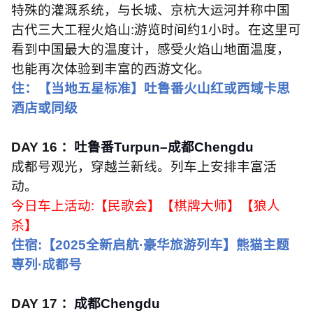
特殊的灌溉系统，与长城、京杭大运河并称中国
古代三大工程火焰山
:
游览时间约
1
小时。在这里可
看到中国最大的温度计，感受火焰山地面温度，
也能再次体验到丰富的西游文化。
住：【当地五星标准】吐鲁番火山红或西域卡思
酒店或同级
DAY 16
：
吐鲁番
Turpun
–成都
Chengdu
成都号观光，穿越兰新线。列车上安排丰富活
动。
今日车上活动
:
【民歌会】【棋牌大师】【狼人
杀】
住宿
:
【
2025
全新启航·豪华旅游列车】熊猫主题
専列·成都号
DAY 17
：
成都
Chengdu