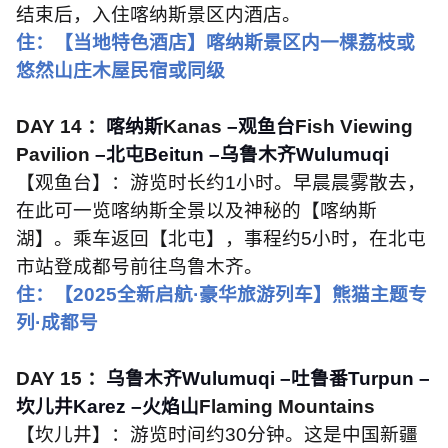
结束后，入住喀纳斯景区内酒店。
住：【当地特色酒店】喀纳斯景区内一棵荔枝或
悠然山庄木屋民宿或同级
DAY 14
：
喀纳斯
Kanas
–观鱼台
Fish Viewing
Pavilion
–北屯
Beitun
–乌鲁木齐
Wulumuqi
【观鱼台】：游览时长约
1
小时。早晨晨雾散去，
在此可一览喀纳斯全景以及神秘的【喀纳斯
湖】。乘车返回【北屯】，事程约
5
小时，在北屯
市站登成都号前往鸟鲁木齐。
住：【
2025
全新启航·豪华旅游列车】熊猫主题专
列·成都号
DAY 15
：
乌鲁木齐
Wulumuqi
–吐鲁番
Turpun
–
坎儿井
Karez
–火焰山
Flaming Mountains
【坎儿井】：游览时间约
30
分钟。这是中国新疆