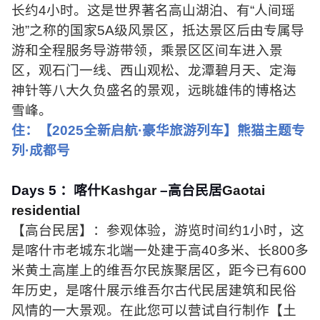
长约
4
小时。这是世界著名高山湖泊、有“人间瑶
池”之称的国家
5A
级风景区，抵达景区后由专属导
游和全程服务导游带领，乘景区区间车进入景
区，观石门一线、西山观松、龙潭碧月天、定海
神针等八大久负盛名的景观，远眺雄伟的博格达
雪峰。
住：【
2025
全新启航·豪华旅游列车】熊猫主题专
列·成都号
Days 5
：喀什
Kashgar
–高台民居
Gaotai
residential
【高台民居】：参观体验，游览时间约
1
小时，这
是喀什市老城东北端一处建于高
40
多米、长
800
多
米黄土高崖上的维吾尔民族聚居区，距今已有
600
年历史，是喀什展示维吾尔古代民居建筑和民俗
风情的一大景观。在此您可以营试自行制作【土