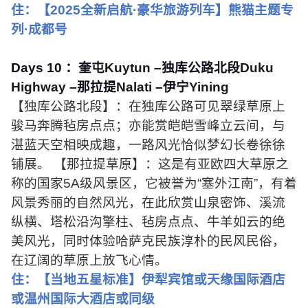
住：【
2025
全新启航·豪华旅游列车】熊猫主题专
列·成都号
Days 10
：奎屯
Kuytun
–独库公路北段
Duku
Highway
–那拉提
Nalati
–伊宁
Yining
【独库公路北段】：在独库公路可见翠绿草原上
骏马奔腾毡房点点；亦能赏皑皑雪峰立云间，与
湛蓝天空相映成趣，一路风光恰似梦幻长卷徐徐
铺展。 【那拉提草原】：这是有亚欧四大草原之
称的国家
5A
级风景区，它被誉为“塞外江南”，有着
风景秀丽的自然风光，在此欣赏山泉密饰、溪流
纵横、塔松沿沟擎柱、毡房点点、牛羊如云的绝
美风光，同时体验哈萨克民族淳朴的民风民俗，
在辽阔的草原上放飞心情。
住：【当地五星标准】伊犁宾馆或天缘国际酒店
或温州国际大酒店或同级