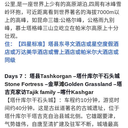
公里
,
是一座世界上少有的高原湖泊
,
四周有冰峰雪
岭环抱，可近距离看到世界著名的海拔
7000m
以
上的高峰，如昆命三雄
:
公格尔峰，公格雨九别
峰，慕士塔格峰三山立屹立在帕米尔高原上十分
壮观。
住：【四星标准】塔县东寻文酒店或星空度假酒
店或万达美华酒店或雪上酒店或帕米尔大酒店或
同级
Days 7
：塔县
Tashkorgan
–塔什库尔干石头城
Stone Fortress
–金
草滩
Golden Grassland
–塔
吉克家访
Tajik family
–喀什
Kashgar
【塔什库尔干石头城】：车程约
10
分钟，游览时
间约
40
分钟。这是古丝道著名的古城遗址，位于
塔什库尔干塔吉克自治县城北侧。它雄踞要津，
气势雄伟，自唐至清扩建及驻军不断，城墙最高