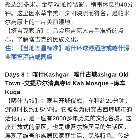
处达
20
多米。金草滩
:
拍照留影，稍事休息约
40
分
钟。这里因水草丰美、夕阳映照而得名，是帕米
尔高原上的一片美丽湿地。
【塔吉克家访】：品尝塔吉克人亲手准备的点
心，了解塔吉克的民族文化。
住：【当地五星标准】喀什环球港酒店或喀什深
业丽笙酒店或同级
Days 8
：喀什
Kashgar
–喀什
古城
ashgar Old
Town
-
艾提尕尔清真寺
Id Kah Mosque
–库车
Kuqa
【喀什古城】：观看开城仪式，车程约
20
分钟，
游览时长约
1.5
小时。它被誉为研究古西域城市的
活化石，是一座有
2000
多年历史的文化名城。这
座开放式的景区，也是维吾尔族居民的生活区，
展现了维吾尔族居民家庭生活、民族特色、传统