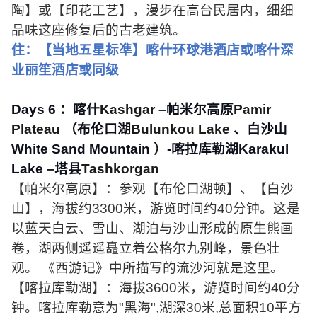
陶】或【印花工艺】，漫步在高台民居内，细细
品味这座修复后的古老建筑。
住：【当地五星标凖】喀什环球港酒店或喀什深
业丽笙酒店或同级
Days 6
：喀什
Kashgar
–帕米尔高原
Pamir
Plateau
（布伦口湖
Bulunkou Lake
、白沙山
White Sand Mountain
）
-
喀拉库勒湖
Karakul
Lake
–
塔县
Tashkorgan
【帕米尔高原】：参观【布伦口湖顿】、【白沙
山】，海拔约
3300
米，游览时间约
40
分钟。这是
以蓝天白云、雪山、湖泊与沙山形成的原生熊画
卷，湖两侧遥遥矗立着公格尔九别峰，景色壮
观。 《西游记》中所描写的流沙河就是这里。
【喀拉库勒湖】：海拔
3600
米，游览时间约
40
分
钟。喀拉库勒意为
"
黑海
",
湖深
30
米
,
总面积
10
平方