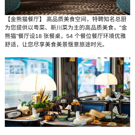
【金熊猫餐厅】 高品质美食空间，特聘知名总厨
为您提供以粤菜、新川菜为主的高品质美食，
"
金
熊猫”餐厅设
18
张餐桌，
54
个餐位餐厅环境优雅
舒适，让您尽享美食美景惬意旅途时光。