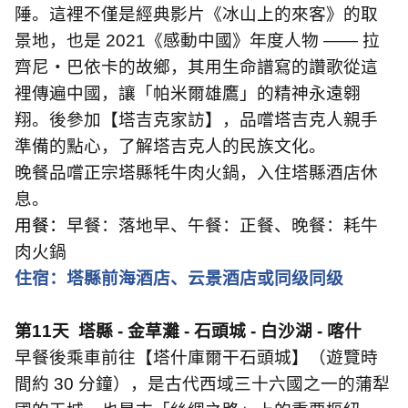
陲。這裡不僅是經典影片《冰山上的來客》的取
景地，也是
2021
《感動中國》年度人物
——
拉
齊尼・巴依卡的故鄉，其用生命譜寫的讚歌從這
裡傳遍中國，讓「帕米爾雄鷹」的精神永遠翱
翔。後參加【塔吉克家訪】，品嚐塔吉克人親手
準備的點心，了解塔吉克人的民族文化。
晚餐品嚐正宗塔縣牦牛肉火鍋，入住塔縣酒店休
息。
用餐：
早餐：落地早、午餐：正餐、晚餐：耗牛
肉火鍋
住宿：塔縣前海酒店、云景酒店或同级同级
第
11
天
塔縣
-
金草灘
-
石頭城
-
白沙湖
-
喀什
早餐後乘車前往【塔什庫爾干石頭城】（遊覽時
間約
30
分鐘），是古代西域三十六國之一的蒲犁