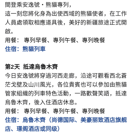
間登乘安逸號・熊貓專列，
這一刻您將化身為出使西域的熊貓使者，在工作
人員處領取相應道具後，美好的新疆旅途正式開
啟。
用餐： 專列早餐、專列午餐、專列晚餐
住宿：熊貓列車
第
2
天
抵達烏魯木齊
今日安逸號將穿過河西走廊，沿途可觀看西北蒼
茫戈壁及山川風光，各位貴賓也可以參加由熊貓
管家組織的列車特色活動，一路歡聲笑語，抵達
烏魯木齊，後入住酒店休息。
用餐： 專列早餐、專列午餐、專列晚餐
住宿：烏魯木齊（尚德国际、美豪丽致酒店旗舰
店、璟阁酒店或同级）