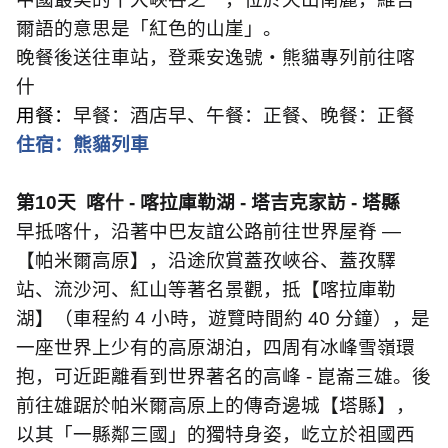
爾語的意思是「紅色的山崖」。
晚餐後送往車站，登乘安逸號・熊貓專列前往喀
什
用餐：
早餐：酒店早、午餐：正餐、晚餐：正餐
住宿：熊貓列車
第
10
天
喀什
-
喀拉庫勒湖
-
塔吉克家訪
-
塔縣
早抵喀什，沿著中巴友誼公路前往世界屋脊
—
【帕米爾高原】，沿途欣賞蓋孜峽谷、蓋孜驛
站、流沙河、紅山等著名景觀，抵【喀拉庫勒
湖】（車程約
4
小時，遊覽時間約
40
分鐘），是
一座世界上少有的高原湖泊，四周有冰峰雪嶺環
抱，可近距離看到世界著名的高峰
-
崑崙三雄。後
前往雄踞於帕米爾高原上的傳奇邊城【塔縣】，
以其「一縣鄰三國」的獨特身姿，屹立於祖國西