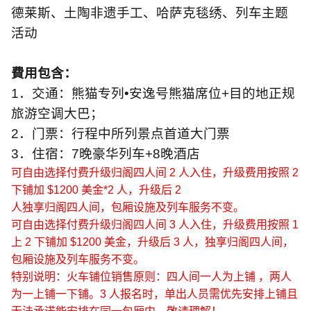
德莱斯、土陶非遗手工、哈萨克毯绣、列车主题
活动
費用包含：
1
．交通：熊猫专列•安逸号熊猫席位
+
目的地正规
旅游空调大巴；
2
．门票：行程中所列景点首道大门票
3
．住宿：
7
晚豪华列车
+8
晚酒店
可自由选择付费升级归阁四人间
2
人入住，升级费用按照
2
下铺加
$1200
美金
*2
人，升级后
2
人独享归阁四人间，包厢设施及列车服务不变。
可自由选择付费升级归阁四人间
3
人入住，升级费用按照
1
上
2
下铺加
$1200
美金，升级后
3
人，独享归阁四人间，
包厢设施及列车服务不变。
特别说明：火车铺位销售原则：四人间一人为上铺 ，两人
为一上铺一下铺。
3
人报名时，单出人员需优先安排上铺且