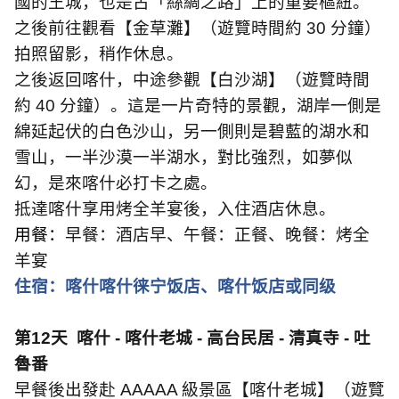
國的王城，也是古「絲綢之路」上的重要樞紐。
之後前往觀看【金草灘】（遊覽時間約
30
分鐘）
拍照留影，稍作休息。
之後返回喀什，中途參觀【白沙湖】（遊覽時間
約
40
分鐘）。這是一片奇特的景觀，湖岸一側是
綿延起伏的白色沙山，另一側則是碧藍的湖水和
雪山，一半沙漠一半湖水，對比強烈，如夢似
幻，是來喀什必打卡之處。
抵達喀什享用烤全羊宴後，入住酒店休息。
用餐：
早餐：酒店早、午餐：正餐、晚餐：烤全
羊宴
住宿：喀什喀什徕宁饭店、喀什饭店或同级
第
12
天
喀什
-
喀什老城
-
高台民居
-
清真寺
-
吐
魯番
早餐後出發赴
AAAAA
級景區【喀什老城】（遊覽