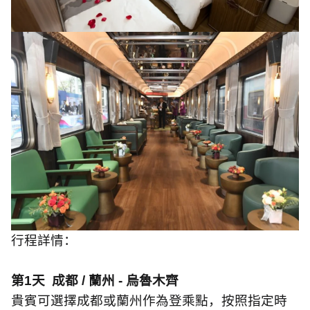
行程詳情：
第
1
天
成都
/
蘭州
-
烏魯木齊
貴賓可選擇成都或蘭州作為登乘點，按照指定時