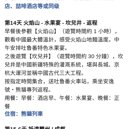
店、喆啡酒店等或同级
第
14
天 火焰山
-
水果宴
-
坎兒井
-
返程
早餐後參觀【火焰山】（遊覽時間約
1
小時），
觀看中國最大體溫計，感受火焰山地麵溫度。中
午安排吐魯番特色水果宴。
之後遊覽【坎兒井】（遊覽時間約
30
分鐘），坎
兒井是中國新疆特殊的灌溉系統，堪與長城、京
杭大運河並稱中國古代三大工程。
按指定時間集合，送吐魯番火車站，乘坐安逸
號・熊貓專列返程。
用餐：
早餐：酒店早、午餐：水果宴、晚餐：正
餐
住宿：熊貓列車