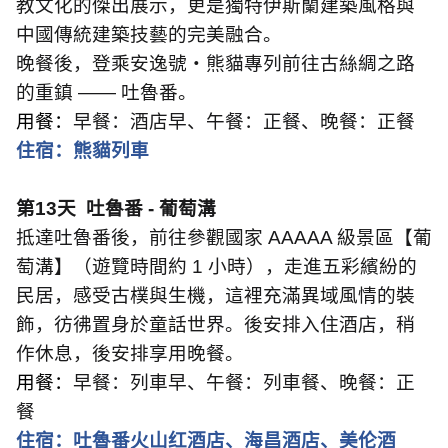
教文化的傑出展示，更是獨特伊斯蘭建築風格與
中國傳統建築技藝的完美融合。
晚餐後，登乘安逸號・熊貓專列前往古絲綢之路
的重鎮
——
吐魯番。
用餐：
早餐：酒店早、午餐：正餐、晚餐：正餐
住宿：熊貓列車
第
13
天
吐魯番
-
葡萄溝
抵達吐魯番後，前往參觀國家
AAAAA
級景區【葡
萄溝】（遊覽時間約
1
小時），走進五彩繽紛的
民居，感受古樸與生機，這裡充滿異域風情的裝
飾，彷彿置身於童話世界。後安排入住酒店，稍
作休息，後安排享用晚餐。
用餐：
早餐：列車早、午餐：列車餐、晚餐：正
餐
住宿：吐魯番火山红酒店、海昌酒店、美伦酒