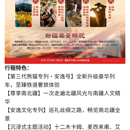
行程特色：
【第三代熊猫专列・安逸号】全新升级豪华列
车，至臻铁道奢旅体验
【尊享南北疆】一次走遍北疆风光与南疆人文精
华
【安逸文化专列】巡礼丝绸之路，畅览南北疆全
景
【沉浸式主题活动】十二木卡姆、麦西来甫、艾