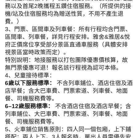
務以及首尾
2
晚攜程五鑽住宿服務。（所提供的接
機
/
站及住宿服務均為贈送性質，不用不產生退
費。）
3
、門票、區間車及列車餐：所有行程均含門票、
區間車、列車餐，詳見行程安排。雅舍
&
雅居
&
悅
府正價席位享受部分景區直通車服務（具體安排
視景區當時政策而定）。
特別說明：地接服務以打包團隊優惠價核算，故
無門票優惠可退！報名該行程視為認可本條。
4
、兒童接待標準：
6
歲以下服務標準：
不含列車鋪位、酒店住宿及酒
店早餐；含大巴車費、門票索道、列車餐、地面
餐、司機服務費等。
6–12
歲服務標準：
不含酒店住宿及酒店早餐；含
列車鋪位、大巴車費、門票索道、列車餐、地面
餐、司機服務費等。
5
、火車鋪位銷售原則：四人同一個包廂，上下鋪
搭配；兩人上下。
3
人報名時，單出人員需優先安