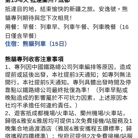
第
15-6
天 抵達蘭州
/
成都
抵達目的地，結束愉快的新疆之旅。安逸號・熊
貓專列期待與您下次相見！
用餐：
早餐：列車早、列車午餐、列車晚餐（
16
日僅含早餐）
住宿：熊貓列車（
15
日）
熊貓專列收客注意事項
1
、專列因中國鐵路總公司列車編排等原因，造成
提前或延後出發，本社提前
3
天通知；如專列無法
開行，本社提前
5
天通知。專列具體出發時間及停
靠點以鐵路總公司最終批復為準！（列車早點或
晚點造成的影響屬於不可抗力因素，上述原因本
社均不承擔任何違約責任。）
2
、遊客抵成都機場
/
火車站、蘭州機場
/
火車站，
歸宿
&
雅安
&
雅居均可提供
1
次免費接機
/
站服務及
1
晚集合地過渡酒店（雅居
&
雅安攜程五鑽標準；歸
宿攜程四鑽標準）；悅府可提供
2
次免費接機
/
站服