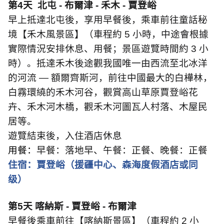
第
4
天
北屯
-
布爾津
-
禾木
-
賈登峪
早上抵達北屯後，享用早餐後，乘車前往童話秘
境【禾木風景區】（車程約
5
小時，中途會根據
實際情況安排休息、用餐；景區遊覽時間約
3
小
時）。抵達禾木後途觀我國唯一由西流至北冰洋
的河流
—
額爾齊斯河，前往中國最大的白樺林，
白霧環繞的禾木河谷，觀賞高山草原賈登峪花
卉、禾木河木橋，觀禾木河圖瓦人村落、木屋民
居等。
遊覽結束後，入住酒店休息
用餐：
早餐：落地早、午餐：正餐、晚餐：正餐
住宿：賈登峪（援疆中心、森海度假酒店或同
级）
第
5
天 喀納斯
-
賈登峪
-
布爾津
早餐後乘車前往【喀納斯景區】（車程約
2
小