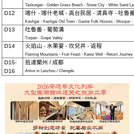
Taxkorgan - Golden Grass Beach - Stone City - White Sand La
D12
喀什
-
喀什老城
-
高台民居
-
清真寺
-
吐魯
Kashgar - Kashgar Old Town - Gaotai Folk Houses - Mosque -
D13
吐魯番
-
葡萄溝
Turpan - Grape Valley
D14
火焰山
-
水果宴
-
坎兒井
-
返程
Flaming Mountains - Fruit Feast - Karez Well - Return Journey
D15-
抵達蘭州
/
成都
D16
Arrive in Lanzhou / Chengdu