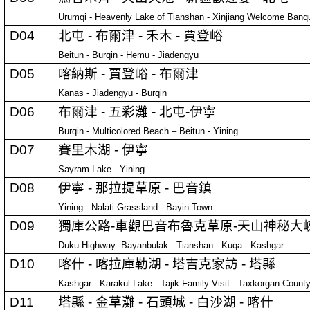
Urumqi - Heavenly Lake of Tianshan - Xinjiang Welcome Banqu
D04
北屯
-
布爾津
-
禾木
-
賈登峪
Beitun - Burqin - Hemu - Jiadengyu
D05
喀納斯
-
賈登峪
-
布爾津
Kanas - Jiadengyu - Burqin
D06
布爾津
-
五彩灘
-
北屯
-
伊寧
Burqin - Multicolored Beach – Beitun - Yining
D07
賽里木湖
-
伊寧
Sayram Lake - Yining
D08
伊寧
-
那拉提草原
-
巴音鎮
Yining - Nalati Grassland - Bayin Town
D09
獨庫公路
-
車觀巴音布魯克草原
-
天山神秘大
Duku Highway- Bayanbulak - Tianshan - Kuqa - Kashgar
D10
喀什
-
喀拉庫勒湖
-
塔吉克家訪
-
塔縣
Kashgar - Karakul Lake - Tajik Family Visit - Taxkorgan Count
D11
塔縣
-
金草灘
-
石頭城
-
白沙湖
-
喀什