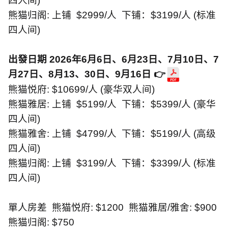
四人间
)
熊猫归阁
:
上铺
$2999/
人
下铺：
$3199/
人
(
标准
四人间
)
出發日期
2026
年
6
月
6
日、
6
月
23
日、
7
月
10
日、
7
月
27
日、
8
月
13
、
30
日、
9
月
16
日
👉
熊猫悦府
: $10699/
人
(
豪华双人间
)
熊猫雅居
:
上铺
$5199/
人
下铺：
$5399/
人
(
豪华
四人间
)
熊猫雅舍
:
上铺
$4799/
人
下铺：
$5199/
人
(
高级
四人间
)
熊猫归阁
:
上铺
$3199/
人
下铺：
$3399/
人
(
标准
四人间
)
單人房差
熊猫悦府
: $1200
熊猫雅居
/
雅舍
: $900
熊猫归阁
: $750