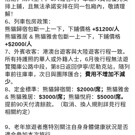
排上鋪，且無法承諾安排在同一包廂內，敬請理
解！
6
、列車包房政策：
熊貓歸宿包斷一上一下，下鋪價格
+$1200/
人
熊貓雅居
&
熊貓雅舍包斷一上一下，下鋪價格
+$2000/
人
7
、外賓收客：港澳台遊客與大陸遊客行程一致。
所有持護照的華人或外籍人士，
6
月後行程無法遊
覽獨庫公路中段，第
8
日返回伊寧
/
尼勒克站，隨列
車前往庫車，次日與團隊匯合；
費用不增加不減
少
。
8
、定金標準：
熊貓歸宿間：
$2000/
席；
熊貓雅舍
&
熊貓雅居：
$3000/
席；
熊貓悅府：
$5000/
席。
提前
90
天付清餘款。（取消、換人規則詳見行程
相關約定）
9
、老年旅遊者應特別關注自身身體健康狀況是否
適合參加本次旅行。