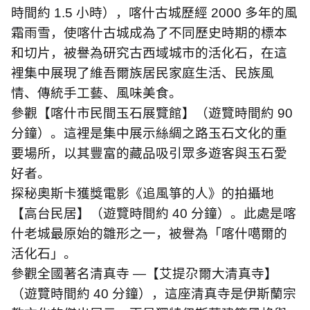
時間約
1.5
小時），喀什古城歷經
2000
多年的風
霜雨雪，使喀什古城成為了不同歷史時期的標本
和切片，被譽為研究古西域城市的活化石，在這
裡集中展現了維吾爾族居民家庭生活、民族風
情、傳統手工藝、風味美食。
參觀【喀什市民間玉石展覽館】（遊覽時間約
90
分鐘）。這裡是集中展示絲綢之路玉石文化的重
要場所，以其豐富的藏品吸引眾多遊客與玉石愛
好者。
探秘奧斯卡獲獎電影《追風箏的人》的拍攝地
【高台民居】（遊覽時間約
40
分鐘）。此處是喀
什老城最原始的雛形之一，被譽為「喀什噶爾的
活化石」。
參觀全國著名清真寺
—
【艾提尕爾大清真寺】
（遊覽時間約
40
分鐘），這座清真寺是伊斯蘭宗