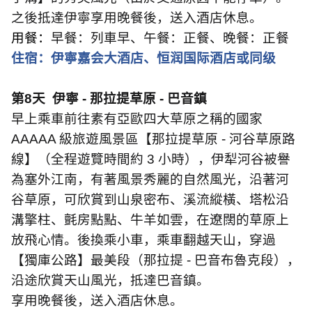
之後抵達伊寧享用晚餐後，送入酒店休息。
用餐：
早餐：列車早、午餐：正餐、晚餐：正餐
住宿：伊寧嘉会大酒店、恒润国际酒店或同级
第
8
天
伊寧
-
那拉提草原
-
巴音鎮
早上乘車前往素有亞歐四大草原之稱的國家
AAAAA
級旅遊風景區【那拉提草原
-
河谷草原路
線】（全程遊覽時間約
3
小時），伊犁河谷被譽
為塞外江南，有著風景秀麗的自然風光，沿著河
谷草原，可欣賞到山泉密布、溪流縱橫、塔松沿
溝擎柱、氈房點點、牛羊如雲，在遼闊的草原上
放飛心情。後換乘小車，乘車翻越天山，穿過
【獨庫公路】最美段（那拉提
-
巴音布魯克段），
沿途欣賞天山風光，抵達巴音鎮。
享用晚餐後，送入酒店休息。