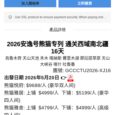
加入購物車
立即購買
Use SSL protocol to ensure payment security. When paying online, your payment information is protected.
產品詳情
2026
安逸号熊猫专列 通关西域南北疆
16
天
烏魯木齊 天山天池 禾木 喀納斯 賽里木湖 那拉提草原 天山
大峽谷 喀什 吐魯番
團號
: GCCCTU2026-XJ16
出發日期
2026
年
5
月
20
日
👉
熊猫悦府
: $9688/
人
(
豪华双人间
)
熊猫雅居
:
上铺
$4999/
人
下铺：
$5199/
人
(
豪华
四人间
)
熊猫雅舍
:
上铺
$4799/
人
下铺：
$4999/
人
(
高级