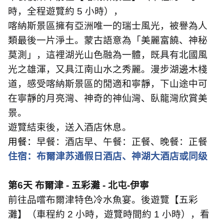
時，全程遊覽約
5
小時），
喀納斯景區擁有亞洲唯一的瑞士風光，被譽為人
類最後一片淨土。蒙古語意為「美麗富饒、神秘
莫測」，這裡湖光山色融為一體，既具有北國風
光之雄渾，又具江南山水之秀麗。漫步湖邊木棧
道，感受喀納斯景區的閒適和寧靜，下山途中可
在寧靜的月亮灣、神奇的神仙灣、臥龍灣欣賞美
景。
遊覽結束後，送入酒店休息。
用餐：
早餐：酒店早、午餐：正餐、晚餐：正餐
住宿：布爾津苏通假日酒店、神湖大酒店或同级
第
6
天 布爾津
-
五彩灘
-
北屯
-
伊寧
前往品嚐布爾津特色冷水魚宴。後遊覽【五彩
灘】（車程約
2
小時，遊覽時間約
1
小時），看