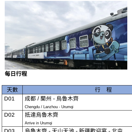
每日行程
天數
行
程
D01
成都
/
蘭州
-
烏魯木齊
Chengdu / Lanzhou - Urumqi
D02
抵達烏魯木齊
Arrive in Urumqi
D03
烏魯木齊
-
天山天池
-
新疆歡迎宴
-
北屯