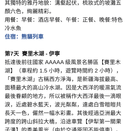
其獨特的雅丹地貌：溝壑起伏，梳妝式的坡灘五
顏六色，絢麗精彩。
用餐：
早餐：酒店早餐、午餐：正餐、晚餐
:
特色
冷水魚
住宿：熊貓列車
第
7
天
賽里木湖
-
伊寧
抵達後前往國家
AAAAA
級風景名勝區【賽里木
湖】（車程約
1.5
小時，遊覽時間約
2
小時），
「賽里木湖」古稱西方淨海，是新疆海拔最高、
面積最大的高山冷水湖。因是大西洋的暖濕氣流
最後眷顧的地方，所以被稱作大西洋最後一滴眼
淚，近處碧水藍天，波光粼粼，遠處白雪皚皚共
長天一色，儼然一幅水彩畫。其後經過亞洲最大
跨度的跨山斜拉大橋，沿途車覽【伊犁第一關果
子溝】的秀美風光（由於交通原因不能停車）。