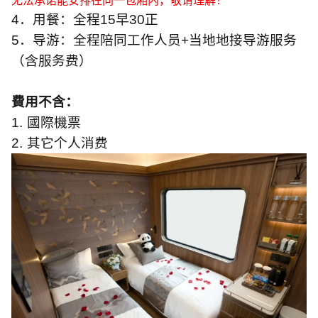
无法承诺能安排在同一包厢内，敬请理解！
4
．用餐：全程
15
早
30
正
5
．导游：全程陪同工作人员
+
当地地接导游服务
（含服务费）
費用不含：
1.
國際機票
2.
其它个人消费