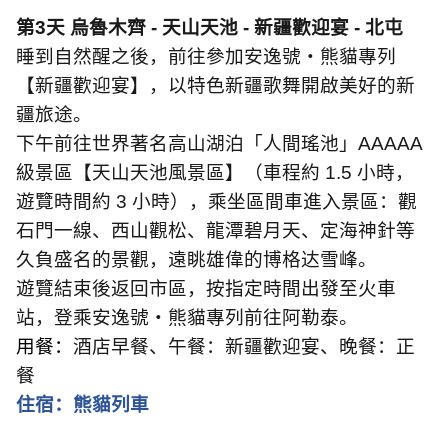
第
3
天 烏魯木齊
-
天山天池
-
新疆歡迎宴
-
北屯
睡到自然醒之後，前往參加安逸號・熊貓專列
【新疆歡迎宴】，以特色新疆歌舞開啟美好的新
疆旅途。
下午前往世界著名高山湖泊「人間瑤池」
AAAAA
級景區【天山天池風景區】（車程約
1.5
小時，
遊覽時間約
3
小時），乘坐區間車進入景區：觀
石門一線、西山觀松、龍潭碧月天、定海神針等
久負盛名的景觀，遠眺雄偉的博格达雪峰。
遊覽結束後返回市區，按指定時間出發至火車
站，登乘安逸號・熊貓專列前往阿勒泰。
用餐：
酒店早餐、午餐：新疆歡迎宴、晚餐：正
餐
住宿：熊貓列車