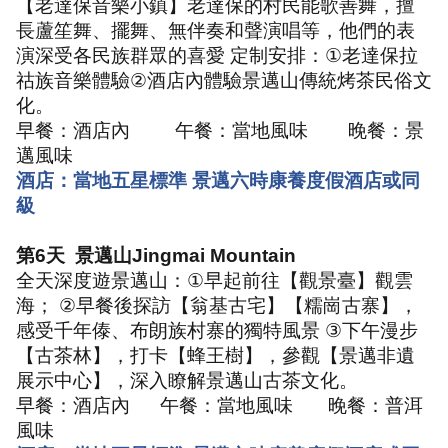
【老達保音樂小鎮】老達保的村民能歌善舞，擅
長蘆笙舞、擺舞、無伴奏和聲演唱等，他們的表
演深受各民族群眾的喜愛 定制安排：
①
老達保拉
祜族音樂體驗
②
酒店內體驗景邁山傳統烤茶民俗文
化。
早餐：酒店內
午餐：當地風味
晚餐：景
邁風味
酒店：當地五星標準 景邁六時康養度假酒店或同
級
第
6
天
景邁山
Jingmai Mountain
全天深度遊景邁山：
①
早起前往【觀景臺】觀雲
海；
②
早餐後探訪【翁基古宅】【糯崗古寨】，
感受千年傣、布朗族村寨的獨特風景
③
下午漫步
【古茶林】，打卡【蜂王樹】，參觀【景邁非遺
展示中心】，深入瞭解景邁山古茶文化。
早餐：酒店內
午餐：當地風味
晚餐：普洱
風味