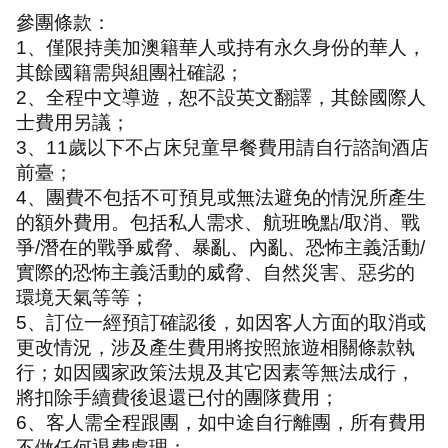
參團條款：
1
、僅限持美加澳籍華人或持有永久身份的華人，
其餘國籍需與組團社確認；
2
、全程中文導遊，恕不設英文翻譯，其餘國際人
士費用另議；
3
、
11
歲以下不占床兒童早餐費用請自行諮詢酒店
前臺；
4
、團費不包括不可預見或無法避免的情況所產生
的額外費用。包括私人需求、航班晚點
/
取消、戰
爭
/
潛在的戰爭威脅、暴亂、內亂、恐怖主義活動
/
實際的恐怖主義活動的威脅、自然災害、惡劣的
環境天氣等等；
5
、訂位一經預訂確認後，如因客人方面的取消或
更改情況，涉及產生費用將按照旅遊相關條款執
行；如因國家政策法規及其它因素等無法成行，
將扣除手續費後退還已付的團隊費用；
6
、客人需全程跟團，如中途自行離團，所有費用
不做任何退費處理；