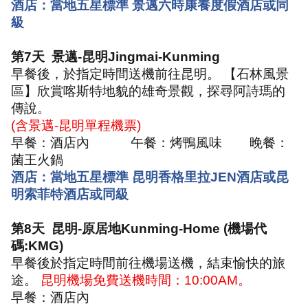
酒店：當地五星標準 景邁六時康養度假酒店或同
級
第
7
天
景邁
-
昆明
Jingmai-Kunming
早餐後，於指定時間送機前往昆明。 【石林風景
區】欣賞喀斯特地貌的雄奇景觀，探尋阿詩瑪的
傳說。
(
含景邁
-
昆明單程機票
)
早餐：酒店內
午餐：烤鴨風味
晚餐：
菌王火鍋
酒店：當地五星標準 昆明香格里拉
JEN
酒店或昆
明索菲特酒店或同級
第
8
天
昆明
-
原居地
Kunming-Home (
機場代
碼
:KMG)
早餐後於指定時間前往機場送機，結束愉快的旅
途。
昆明機場免費送機時間：
10:00AM
。
早餐：酒店內