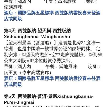
早餐：酒店內
午餐：當地風味
晚餐：
傣族風味
酒店：國際品牌五星標準 西雙版納雲投喜來登酒
店或同級
第
4
天
西雙版納
-
望天樹
-
西雙版納
Xishuangbanna–Wangtianshu
【望天樹景區（含遊船）】這裏是北緯
21
度唯一
綠洲，也是中國唯一被世界公認的熱帶雨林。 定
制安排：
①
望天樹遊船
+
空中走廊雙體驗。
②
孔雀
公主大劇院
VIP
席位觀賞傣秀演出。
早餐：酒店內
午餐：當地風味
晚餐：
佤王宴（傣家高端宴席）
酒店：國際品牌五星標準 西雙版納雲投喜來登酒
店或同級
第
5
天
西雙版納
-
普洱
-
景邁
Xishuangbanna-
Pu'er-Jingmai