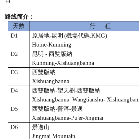
日
路线简介
：
天數
行
程
D1
原居地
-昆明
(機場代碼:
KMG
)
Home-Kunming
D2
昆明
- 西雙版納
Kunming
-
Xishuangbanna
D3
西雙版納
Xishuangbanna
D4
西雙版納
-望天樹-西雙版納
X
ishuangbanna–Wangtiansh
u- X
ishuangban
D5
西雙版納
-普洱-景邁
Xishuangbanna
-
Pu'er
-
Jingmai
D6
景邁
山
Jingmai Mountain