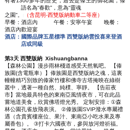
有著
1300
多年的歷史，過去是傣王的御花園，傣
語名為
“
春歡
”
，意為
“
靈魂
之園
”
。
（含昆明
-
西雙版納動車二等座）
早餐：酒店內
午餐：安寧午宴
晚餐：
酒店內歡迎宴
酒店：國際品牌五星標準 西雙版納雲投喜來登酒
店或同級
第
3
天 西雙版納
Xishuangbanna
【森林公園】漫步雨林棧道感受天然氧吧。 【傣
族園
(
含電瓶車）】傣族園是西雙版納之魂，這裏
幢幢精巧別致的傣家竹樓和佛寺古塔掩映在綠樹
叢中，透著一種自然、純樸、寧靜。 【告莊夜
市】當地最具特色的東南亞風情夜市，可在此品
嘗地道美食，欣賞佛塔燈光秀。 定制安排：
①
森
林公園孔雀放飛表演。
②
傣族園
SVIP
潑水專屬禮
遇（含貴賓樓座位、果汁、東南亞小吃水果及專
屬香包）。
③
打卡六國夜市，參與放河燈祈福。