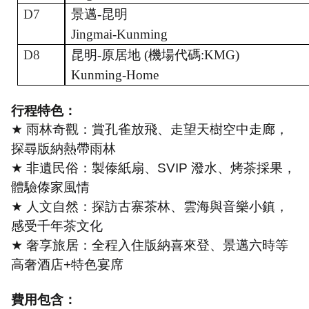
D7
景邁
-昆明
Jingmai-Kunming
D8
昆明
-原居地
(機場代碼:
KMG
)
Kunming-Home
行程特色：
★
雨林奇觀：賞孔雀放飛、走望天樹空中走廊，
探尋版納熱帶雨林
★
非遺民俗：製傣紙扇、
SVIP
潑水、烤茶採果，
體驗傣家風情
★
人文自然：探訪古寨茶林、雲海與音樂小鎮，
感受千年茶文化
★
奢享旅居：全程入住版納喜來登、景邁六時等
高奢酒店
+
特色宴席
費用包含：