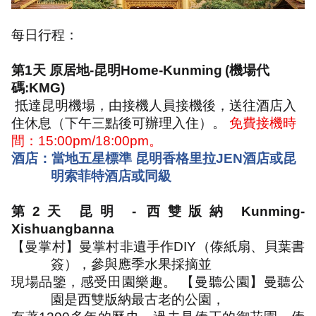
每日行程：
第
1
天 原居地
-
昆明
Home-Kunming
(
機場代
碼
:KMG)
抵達昆明機場，由接機人員接機後，送往酒店入
住休息（下午三點後可辦理入住）。
免費接機時
間：
15:00pm/18:00pm
。
酒店：當地五星標準 昆明香格里拉
JEN
酒店或昆
明索菲特酒店或同級
第
2
天 昆明
-
西雙版納
Kunming-
Xishuangbanna
【曼掌村】曼掌村非遺手作
DIY
（傣紙扇、貝葉書
簽），參與應季水果採摘並
現場品鑒，感受田園樂趣。 【曼聽公園】曼聽公
園是西雙版納最古老的公園，