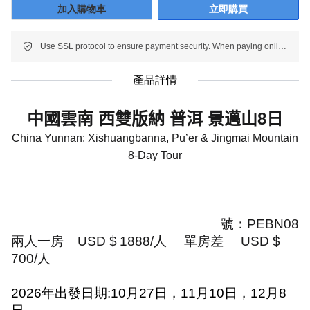
加入購物車
立即購買
Use SSL protocol to ensure payment security. When paying online, your payment information is protected.
產品詳情
中國雲南 西雙版納 普洱 景邁山
8
日
China Yunnan: Xishuangbanna, Pu’er & Jingmai Mountain
8-Day Tour
號：
PEBN08
兩人一房
USD $
1888/
人
單房差
USD $
700/
人
2026
年出發日期
:
10
月
27
日，
11
月
10
日，
12
月
8