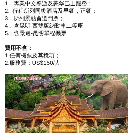
1
．專業中文導遊及豪华巴士服務；
2.
行程所列同級酒店及早餐，正餐；
3
．所列景點首道門票；
4
．含昆明
-
西雙版納動車二等座
5.
含景邁
-
昆明單程機票
費用不含：
1.任何機票及其稅項；
2.服務費：
US$150/
人