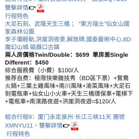
雙擊詳情
👉
行程特色
大足石刻、武隆天生三橋
；
“
東方瑞士
”
仙女山國
家森林公園
李子壩輕軌
,
洪崖洞夜景
,
解放碑
,
國泰藝術中心
,8D
魔幻山城
磁器口古鎮
兩人房價格
Twin/Double
：
$699
單房差
Single
Different
：
$450
綜合服務費（小費）
$100/
人
推荐自费：極限快樂雜技秀（
BD
區下票）
+
鴛鴦
火鍋
+
三葉土雞風味
+
南川風味
+
渝菜風味
+
大足石
刻電瓶車
+
仙女山小火車
+
天生三橋環保車
+
電梯下
+
電瓶車
+
南濱路夜遊
+
洪崖洞夜遊
=$120/
人
組合行程
9
：厦门永定泉州
·
长江三峡
11
天
團號
XMNYU11
，
雙擊詳情
👉
行程特色