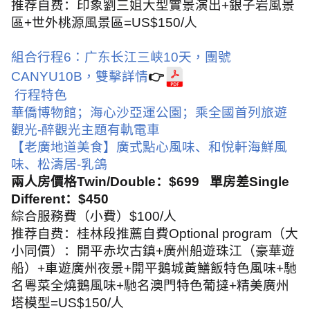
推荐自费：印象劉三姐大型實景演出
+
銀子岩風景
區
+
世外桃源風景區
=US$150/
人
組合行程
6
：广东长江三峡
10
天，團號
CANYU10B
，雙擊詳情
👉
行程特色
華僑博物館；海心沙亞運公園；乘全國首列旅遊
觀光
-
醉觀光主題有軌電車
【老廣地道美食】廣式點心風味、和悅軒海鮮風
味、松濤居
-
乳鴿
兩人房價格
Twin/Double
：
$699
單房差
Single
Different
：
$450
綜合服務費（小費）
$100/
人
推荐自费：桂林段推薦自費
Optional program
（大
小同價）：開平赤坎古鎮
+
廣州船遊珠江（豪華遊
船）
+
車遊廣州夜景
+
開平鵝城黃鱔飯特色風味
+
馳
名粵菜全燒鵝風味
+
馳名澳門特色葡撻
+
精美廣州
塔模型
=US$150/
人