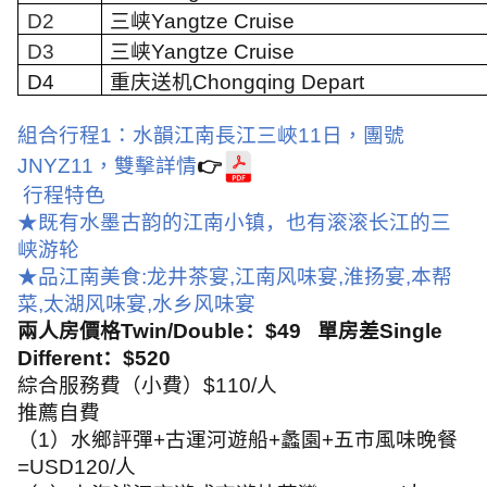
D2
三峡
Yangtze Cruise
D3
三峡
Yangtze Cruise
D4
重庆送机
Chongqing Depart
組合行程
1
：水韻江南長江三峽
11
日，團號
JNYZ11
，雙擊詳情
👉
行程特色
★既有水墨古韵的江南小镇，也有滚滚长江的三
峡游轮
★品江南美食
:
龙井茶宴
,
江南风味宴
,
淮扬宴
,
本帮
菜
,
太湖风味宴
,
水乡风味宴
兩人房價格
Twin/Double
：
$49
單房差
Single
Different
：
$520
綜合服務費（小費）
$110/
人
推薦自費
（
1
）水鄉評彈
+
古運河遊船
+
蠡園
+
五市風味晚餐
=USD120/
人