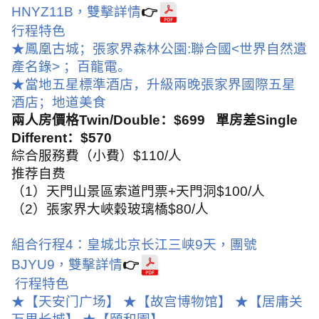
HNYZ11B
，
雙擊詳情
👉
行程特色
★鳳凰古城；張家界森林公園
:
聯合國
<
世界自然遺
產名錄
>
；百龍電。
★當地五星標準酒店，升級兩晚張家界國際五星
酒店；地道美食
兩人房價格
Twin/Double
：
$699
單房差
Single
Different
：
$570
綜合服務費（小費）
$110/
人
推荐自费
（
1
）天門山景區索道門票
+
天門洞
$100/
人
（
2
）張家界大峽穀玻璃橋
$80/
人
組合行程
4
：皇城北京长江三峡
9
天，團號
BJYU9
，
雙擊詳情
👉
行程特色
★【天安门广场】
★【故宫博物馆】
★【居庸关