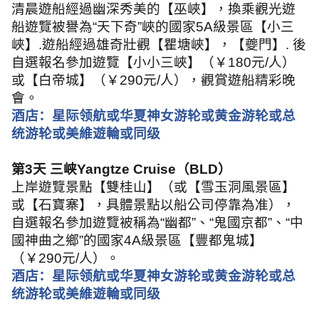
清晨遊船經過幽深秀美的【巫峽】，換乘觀光遊
船遊覽被譽為
“
天下奇
”
峽的國家
5A
級景區【小三
峽】
.
遊船經過雄奇壯觀【瞿塘峽】，【夔門】
.
後
自選報名參加遊覽【小小三峽】（￥
180
元
/
人）
或【白帝城】（￥
290
元
/
人），觀賞遊船精彩晚
會。
酒店：星际领航或华夏神女游轮或黄金游轮或总
统游轮或美維遊輪或同级
第
3
天 三峡
Yangtze Cruise
（
BLD
）
上岸遊覽景點【雙桂山】（或【雪玉洞風景區】
或【石寶寨】，具體景點以船公司停靠為准），
自選報名參加遊覽被稱為
“
幽都
”
、
“
鬼國京都
”
、
“
中
國神曲之鄉
”
的國家
4A
級景區【豐都鬼城】
（￥
290
元
/
人）。
酒店：星际领航或华夏神女游轮或黄金游轮或总
统游轮或美維遊輪或同级