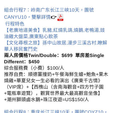
組合行程
7
：岭南广东长江三峡
10
天，
團號
CANYU10
，雙擊詳情
👉
行程特色
【老廣地道美食】乳豬
,
紅燒乳鴿
,
燒鵝
,
老鴨湯
,
豉
油雞大盤菜
,
廣東點心飲茶
【文化尋根之旅】孫中山故居
,
漫步三溪古村
,
瞭解
華人移民奮鬥史
兩人房價格
Twin/Double
：
$699
單房差
Single
Different
：
$450
綜合服務費（小費）
$100/
人
推荐自费：順德薑撞奶
+
午餐海鮮生蠔
+
鮑魚
+
果木
燒雞
+
華夏兒女一生必看的演出《廣東千古情》
（
VIP
席）
+
【西樵山（含南海觀音
+
四方竹子園
+
電瓶車遊覽），觀賞世界最大最高觀音坐像】
+
潮州獅頭鹵水鵝
+
珠江夜遊
=US$150/
人
組合行程
8
：重庆长江三峡
10
天，團號
CQYZ10
，