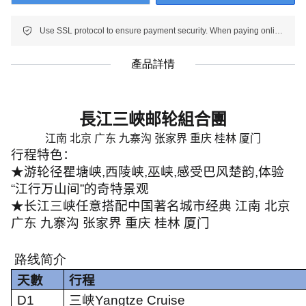
Use SSL protocol to ensure payment security. When paying online, your payment information is protected.
產品詳情
長江三峽
邮轮組合團
江南 北京 广东 九寨沟 张家界 重庆 桂林 厦门
行程特色：
★游轮径瞿塘峡
,
西陵峡
,
巫峡
,
感受巴风楚韵
,
体验
“
江行万山间
”
的奇特景观
★长江三峡任意搭配中国著名城市经典 江南 北京
广东 九寨沟 张家界 重庆 桂林 厦门
路线简介
天數
行程
D1
三峡
Yangtze Cruise