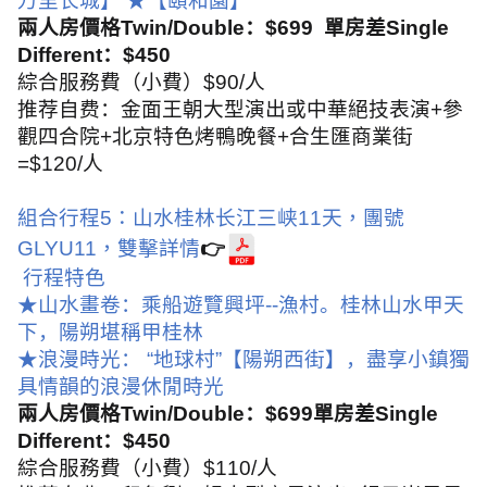
万里长城】
★【頤和園】
兩人房價格
Twin/Double
：
$699
單房差
Single
Different
：
$450
綜合服務費（小費）
$90/
人
推荐自费：
金面王朝大型演出或中華絕技表演
+
參
觀四合院
+
北京特色烤鴨晚餐
+
合生匯商業街
=$120/
人
組合行程
5
：山水桂林长江三峡
11
天，團號
GLYU11
，
雙擊詳情
👉
行程特色
★山水畫卷：乘船遊覽興坪
--
漁村。桂林山水甲天
下，陽朔堪稱甲桂林
★浪漫時光：
“
地球村
”
【陽朔西街】，盡享小鎮獨
具情韻的浪漫休閒時光
兩人房價格
Twin/Double
：
$699
單房差
Single
Different
：
$450
綜合服務費（小費）
$110/
人