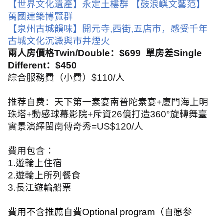
【世界文化遺產】永定土樓群
【鼓浪嶼文藝范】
萬國建築博覽群
【泉州古城韻味】開元寺
,
西街
,
五店市，感受千年
古城文化沉澱與市井煙火
兩人房價格
Twin/Double
：
$699
單房差
Single
Different
：
$450
綜合服務費（小費）
$110/
人
推荐自费：天下第一素宴南普陀素宴
+
廈門海上明
珠塔
+
動感球幕影院
+
斥資
26
億打造
360
°旋轉舞臺
實景演繹閩南傳奇秀
=US$120/
人
費用包含：
1.
遊輪上住宿
2.
遊輪上所列餐食
3.
長江遊輪船票
費用不含
推薦自費
Optional program
（自愿参