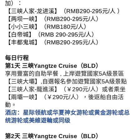
加）：
【三峡人家
-
龙进溪】（
RMB290-295
元
/
人 ）
【两坝一峡】（
RMB290-295
元
/
人）
【小小三峡】（
RMB180
元
/
人）
【白帝城】（
RMB 290-295
元
/
人）
【丰都鬼城】（
RMB290-295
元
/
人）
每日行程
第
1
天 三峡
Yangtze Cruise
（
BLD
）
享用豐富的自助早餐
,
上岸遊覽國家
5A
級景區
【三峽大壩】
,
自選報名參加遊覽國家
5A
級景點
【三峽人家
-
龍進溪】（￥
290
元
/
人）或者乘坐
【兩壩一峽】（￥
290
元
/
人），後返船自由活
動。
酒店：星际领航或华夏神女游轮或黄金游轮或总
统游轮或美維遊輪或同级
第
2
天 三峡
Yangtze Cruise
（
BLD
）