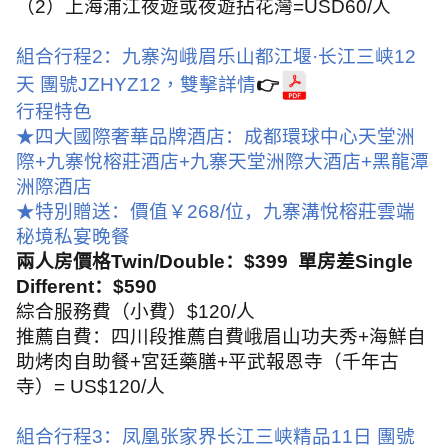
（
2
）上海浦江夜遊或夜遊拈花灣
=USD60/
人
組合行程
2
：九寨沟峨眉乐山都江堰
·
长江三峡
12
天
團號
JZHYZ12
，
雙擊詳情
👉
行程特色
★四大國際奢華品牌酒店：成都環球中心天堂洲
際
+
九寨悅榕莊酒店
+
九寨天堂洲際大酒店
+
黑龍潭
洲際酒店
★特別贈送：價值￥
268/
位，九寨溝悅榕莊雲端
秘境私宴晚餐
兩人房價格
Twin/Double
：
$399
單房差
Single
Different
：
$590
綜合服務費（小費）
$120/
人
推薦自費：
四川段推薦自費峨眉山功夫秀
+
海鮮自
助烤肉自助餐
+
宮廷藥膳
+
平武報恩寺（千年古
寺）
= US$120/
人
組合行程
3
：凤凰张家界长江三峡精品
11
日
團號