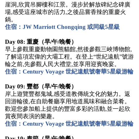
崖洞,欣賞吊腳樓和江景。漫步於解放碑紀念碑廣
場,感受這座城市的活力,之後品嘗香辣的重慶火
鍋。 
住宿：JW Marriott Chongqing 或同級5星級
Day 08: 重慶（早/午/晚餐） 
早上參觀重慶動物園熊貓館,然後參觀三峽博物館,
了解這項宏偉的大壩工程。在登上“世紀遠航”號游
輪之前,先參觀人民大禮堂,並享用迎賓晚宴。 
住宿：Century Voyage 世紀遠航號奢華5星級游輪
Day 09: 豐都（早/午/晚餐） 
岸上遊覽豐都鬼城,感受道教傳統文化的魅力。返
回游輪後,在自助餐廳享用地道風味和融合菜肴。
歡迎您參加船上提供的豐富多彩的活動,並一起欣
賞夜間表演的樂趣。
住宿：Century Voyage 世紀遠航號奢華5星級游輪
Day 10: 奉節（早/午/晚餐） 