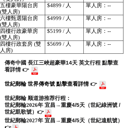
五樓豪華陽台房 
$4899 / 人
單人房：--
(雙人房)
六樓甄選陽台房 
$4999 / 人
單人房：--
(雙人房)
四樓行政豪華房 
$5199 / 人
單人房：--
(雙人房)
四樓行政套房 (雙
$5699 / 人
單人房：--
人房)
傳奇中國 長江三峽超豪華14天 英文行程 點擊查
看詳情 
👉
世紀郵輪 世界傳奇號 點擊查看詳情 
👉
世紀郵輪 顺道游推荐行程： 
世紀郵輪2026年 宜昌
→重慶4/5天（世紀綠洲號 / 
世紀凱歌號）
👉
世紀郵輪2027年 宜昌
→重慶4/5天（世紀遠航號）
👉