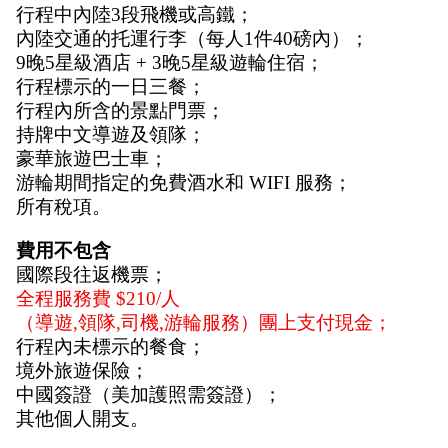
行程中內陸3段飛機或高鐵；
內陸交通的托運行李（每人1件40磅內）；
9晚5星級酒店 + 3晚5星級遊輪住宿；
行程標示的一日三餐；
行程內所含的景點門票；
持牌中文導遊及領隊；
豪華旅遊巴士車；
游輪期間指定的免費酒水和 WIFI 服務；
所有稅項。
費用不包含
國際段往返機票；
全程服務費 $210/人
（導遊,領隊,司機,游輪服務）團上支付現金；
行程內未標示的餐食；
境外旅遊保險；
中國簽證（美加護照需簽證）；
其他個人開支。