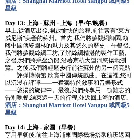
酒店：Shanghai Marriott Hotel Yangpu 或同級5
星級
Day 13: 上海 - 蘇州 - 上海（早/午/晚餐） 
早上,從酒店出發,開啟愉快的旅程,前往素有“東方
威尼斯”美譽的蘇州。首先,我們將參觀網師園,領
略中國傳統園林的魅力及其悠久的歷史。午餐後,
我們將參觀絲綢工坊,了解絲綢精湛的製作工藝。
之後,我們將乘坐游船,沿著京杭大運河悠揚地瀏
覽。之後,我們將輕鬆步行前往蘇州的另一個亮點
——評彈博物館,欣賞中國傳統戲曲。在這裡,您可
以沉浸在評彈——一種獨特的敘事和音樂形式
——悠揚的旋律中。最後,我們將享用一頓難忘的
告別晚餐,結束這一天的行程,並返回上海的酒店。 
酒店：Shanghai Marriott Hotel Yangpu 或同級5
星級
Day 14: 上海 - 家園（早餐） 
享用早餐後,前往上海浦東國際機場搭乘航班返回