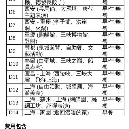
機、德發長餃子)
餐
西安 (兵馬俑、大雁塔、唐代
早/午/晚
D6
主題表演)
餐
西安 - 重慶 (李子壩、洪崖
早/午/晚
D7
洞、火鍋)
餐
重慶 (熊貓館、三峽博物館、
早/午/晚
D8
登船)
餐
豐都 (鬼城遊覽、自助餐、文
早/午/晚
D9
藝活動)
餐
奉節 (白帝城、三峽之巔、船
早/午/晚
D10
員表演)
餐
宜昌 - 上海 (西陵峽、三峽大
早/午/晚
D11
壩、飛往上海)
餐
上海 (自由活動、城隍廟、海
早/午/晚
D12
派美食)
餐
上海 - 蘇州 - 上海 (網師園、絲
早/午/晚
D13
綢工坊、評彈表演)
餐
D14
上海 - 家園 (返回溫暖的家)
早餐
費用包含