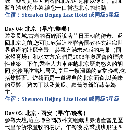
城。晚餐是舉世聞名的北京烤鴨,配以薄餅、甜面
醬和清爽的小菜,讓您一口嘗盡北京的精髓。 
住宿：Sheraton Beijing Lize Hotel 或同級5星級
Day 04: 北京（早/午/晚餐） 
遊覽長城,古老的石碑訴說著昔日王朝的傳奇。返
回北京之前,您可以欣賞這座聯合國教科文組織世
界遺產的壯麗全景。參觀充滿未來感的鳥巢（國
家體育場）和水立方,它們是2008年奧運會的標誌
性建築。下午,乘坐人力車穿越北京歷史悠久的胡
同,然後拜訪當地居民,享用一頓溫馨的家常晚餐,包
括炸醬面。炸醬面是一道經典的北京面食,以美味
的豆醬、豬肉丁以及黃瓜、蘿蔔等新鮮蔬菜為
主。 
住宿：Sheraton Beijing Lize Hotel 或同級5星級
Day 05: 北京 - 西安（早/午/晚餐）
參觀天壇,這座聯合國教科文組織世界遺產曾是歷
代皇帝祈求豐收的場所。午餐後,搭乘航班飛往西