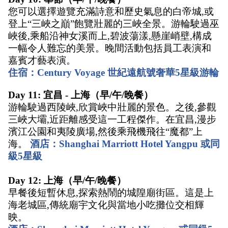
您可以選擇遊覽充滿詩意和歷史氣息的白帝城,或
登上“三峽之巔”飽覽壯麗的三峽全景。游輪駛過巫
峽後,乘船沿神女溪而上,碧波蕩漾,懸崖峭壁,構成
一幅令人難忘的美景。晚間活動包括員工表演和
嘉賓才藝表演。 
住宿：Century Voyage 世紀遠航號奢華5星級游輪
Day 11: 宜昌 - 上海（早/午/晚餐） 
游輪駛過西陵峽,欣賞峽中壯麗的景色。之後,參觀
三峽大壩,近距離感受這一工程傑作。在宜昌,漫步
濱江公園和夷陵廣場,然後乘飛機飛往“魔都”上
海。 
酒店：Shanghai Marriott Hotel Yangpu 或同
級5星級
Day 12: 上海（早/午/晚餐） 
早餐後短暫休息,探索熱鬧的城隍廟街區。這是上
海老城區,傳統廟宇文化與當地小吃攤位交相輝
映。 