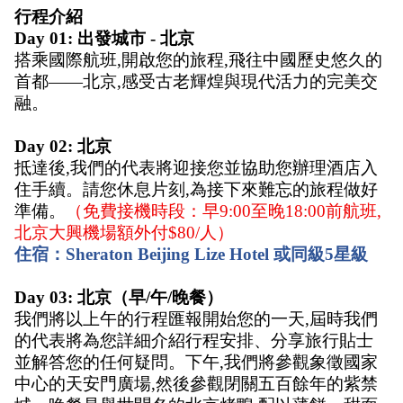
行程介紹
Day 01: 出發城市 - 北京 
搭乘國際航班,開啟您的旅程,飛往中國歷史悠久的
首都——北京,感受古老輝煌與現代活力的完美交
融。
Day 02: 北京 
抵達後,我們的代表將迎接您並協助您辦理酒店入
住手續。請您休息片刻,為接下來難忘的旅程做好
準備。
（免費接機時段：早9:00至晚18:00前航班,
北京大興機場額外付$80/人） 
住宿：Sheraton Beijing Lize Hotel 或同級5星級
Day 03: 北京（早/午/晚餐） 
我們將以上午的行程匯報開始您的一天,屆時我們
的代表將為您詳細介紹行程安排、分享旅行貼士
並解答您的任何疑問。下午,我們將參觀象徵國家
中心的天安門廣場,然後參觀閉關五百餘年的紫禁