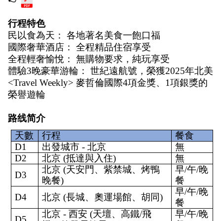
行程特色
民以食為天： 各地著名美食一飽口福
國際奢華酒店： 全程精品住宿享受
全程輕奢愉悅： 無購物要求，純玩享受
體驗3晚豪華游輪： 世紀遠航號，榮獲2025年北美 
<Travel Weekly> 麥哲倫國際4項金獎、1項銀獎的
榮譽遊輪
路线简介
天數
行程
餐食
D1
出發城市 - 北京
無
D2
北京 (抵達與入住)
無
北京 (天安門、紫禁城、烤鴨
早/午/晚
D3
晚餐)
餐
早/午/晚
D4
北京 (長城、奧運場館、胡同)
餐
北京 - 西安 (天壇、高鐵/飛
早/午/晚
D5